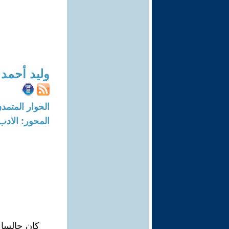
وليد أحمد
الحوار المتمدن-العدد: 4005 - 13
المحور: الادب
كان جالسا 