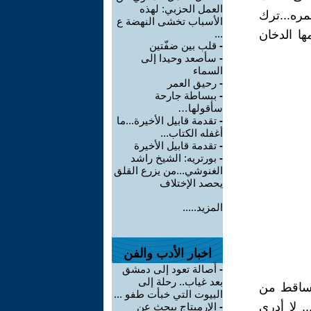
العمل الحزبي: لهذه
مره...ترك
الأسباب تخشى النهضة ع
ها الدخان
...
-
قلب بين ضفّتين
-
سأصعد وحيدا إلى
السماء
-
رحيق العمر
-
ببساطة جارحة
سأقولها…
-
تقدمة قابيل الأخيرة...ما
أغفله الكتاب...
-
تقدمة قابيل الأخيرة
-
بورتريه: الشيخ راشد
الغنوشي...من يزرع القلق
يحصد الإختلاف
المزيد.....
اخبار الأدب والفن
-
أصالة تعود إلى دمشق
بعد غياب.. رحلة إلى
 تساقط من
البيوت التي خبأت طفو ...
. لا أدري
-
الإرميتاج يبحث عن