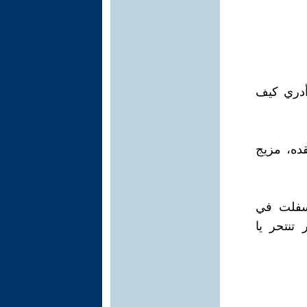
 أدري كيف
قده، مزيج
لإسفلت في
تنتحر يا