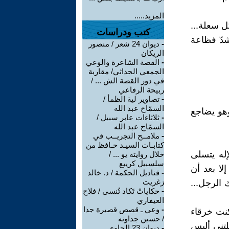
المزيد.....
ل سعلة...
كتب ودراسات
شدّ فظاعة
-
ديوان 24 شعر / منصور
الريكان
-
القصة الشاعرة والوعي
الجمعي الحداثي/ مقاربة
في دور القصة الش ... /
ربيحة الرفاعي
-
تصاوير لية الظمأ /
السمّاح عبد الله
وهو يضاجع
-
ثلاثاءات عابر سبيل /
السمّاح عبد الله
-
ملامــح التجريــب في
كتابـات السيـد حـافظ من
إله يتسلى
خلال روايته يو ... /
سلسبيل كريبع
إلا بعد أن
-
قناديل الحكمة / د. خالد
زغريت
 الرجل...
-
حكاياتْ تَكاد تُنسى / فلاح
العيفاري
-
وعي ـ قصص قصيرة جدا
كنت خرقاء
/ حسين جداونه
تني ألبس
-
ديوان 23 الحاوي