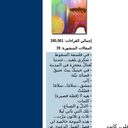
إجمالي القراءات: 180,061
المقالات المنشورة: 39
-
في فلسفة السقوط
-
شكري بلعيد....عندما
تُغتالُ معجزة في المدينة
-
في عينيكً بيتٌ عتيقٌ
-
قصائد نيّئة
-
إلى
دمشق...سلامًا...سلامًا
-
فصّلتْ
-
هيه !! (قصّة قصيرة)
-
كلمات
-
-الذلّ و الضباع-
-
تلك التي تأتي ليلا
-
ثلاث و ثلاثون مرّت...
-
هذه الموجة خالصة لي
على، كانت
-
فصل العمل الدعوي عن