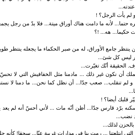
عتدته...
 لم يأت الرجل؟ !
 حتما... لأنه ما دامت هناك أوراق ميتة... فلا بدّ من رجل يجمعه
حكيما... هه... !؟
 ينتظر جامع الأوراق، له من صبر الحكماء ما يجعله ينتظر طويلا
ار ليس كل شئ...
. الحقيقة أنّك تغيّرت...
ك أن نكون غير ذلك ... مادمنا مثل الخفافيش التي لا تحسّ بالد
و لم تنقلب... صعب جدّا... أن نظل كما نحن... ما دمنا لا نستط
ا...
ر قلبك أيضا؟ !
نه برّد قارس جدّا... أظن أنّه مات ... لأني أحسّ أنه لم يعد 
 نضب...
الحزن لذلك...
 التي ابتلعتنا ... رمت بنا في مدارات غريبة عنّا... سحقا! كأنه حل