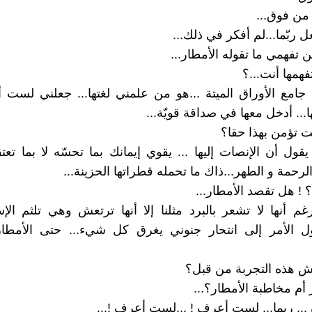
 من فوق...
 ربّما...لم أفكر في ذلك...
لن تفهمي ما تقوله الأمطار...
همها أنت...؟
جامع الأوراق الميتة ...هو من علمني لغتها... جعلني لست
... أدخل معها في صداقة قويّة...
 تؤمن بهذا حقا؟
 يقول أن الإنصات إليها ... يقوي إيمانك بما تحسّه لا بما تعت
رحمة و الطهر...ذاك ما تحمله قطراتها الحزينة...
 ! هل تقصد الأمطار...
م أنها لا تشعر بالبرد مثلنا إلا أنها ترتعش وهي تلثم ا
ول الأمر إلى انتحار جنوني يغرق كل شيء... حتى الأمطار 
ش هذه التجربة من قبل؟
ر أم مخاطبة الأمطار؟...
 ... ربما... لست أعرف ! ...لست أعرف !...