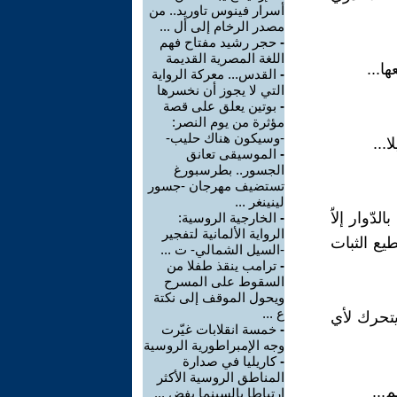
أسرار فينوس تاوريد.. من
مصدر الرخام إلى أل ...
-
حجر رشيد مفتاح فهم
اللغة المصرية القديمة
ا...
-
القدس... معركة الرواية
التي لا يجوز أن نخسرها
-
بوتين يعلق على قصة
مؤثرة من يوم النصر:
-وسيكون هناك حليب-
...
-
الموسيقى تعانق
الجسور.. بطرسبورغ
تستضيف مهرجان -جسور
لينينغر ...
ّوار إلاّ
-
الخارجية الروسية:
الرواية الألمانية لتفجير
يع الثبات
-السيل الشمالي- ت ...
-
ترامب ينقذ طفلا من
السقوط على المسرح
ويحول الموقف إلى نكتة
ع ...
يتحرك لأي
-
خمسة انقلابات غيّرت
وجه الإمبراطورية الروسية
-
كاريليا في صدارة
المناطق الروسية الأكثر
م...
ارتباطا بالسينما بفض ...