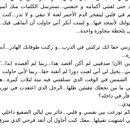
د حتى لفتني أكمامه و خنقتني...تسترسل الكلمات منك أسو
ائم في قلبي ليتفجر الدم الأحمر لعنة لا تبقي و لا تذر...كنت
تك لأتمجد فيها...و لست أنكر أني حاولت أن أتماهى فيك..
بلحظة مجاوزة واحدة...
نني حقا انك تركتني في الدرب...و ركبت طوفانك الهادر...أ
ة...
 الآن! صدقيني لم أكن أقصد هذا...ربما لم أقصده ابدا...
.يخيل لي أني لعبت دورا لم أتقنه حقا...ربما لأني حاولت 
 الشمس في الوقت الذي تسلقتني فيه نبتة لبلاب كبيرة...ه
ي ما من تجعلك تتقيئين ظلها...الرجل الذي اعتقدت في ثوريت
أر في داخله؟
ذي...
كم توزعت بين نفسي و قلبي...حائر بين ليالي الصقيع داخل
تي اشتهيت تقبيلها...معك كنت أحاول أن أنقذ فرحي الذي سر