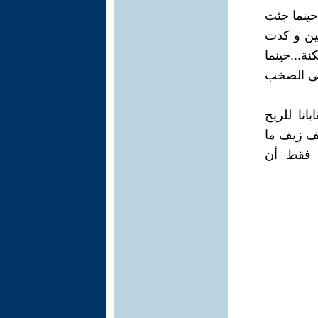
حينما جئت
تين و كدت
ة...حينما
غلى الصخب
انا للريح
ف زيف ما
د فقط أن