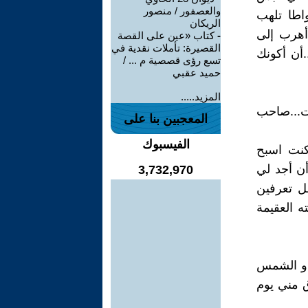
والعصفور / منصور
اطا تلهب
الريكان
 أهرب إلى
-
كتاب «عين على القصة
القصيرة: تأملات نقدية في
.أن أكونك
تسع رؤى قصصية م ... /
حميد عقبي
المزيد.....
نت...صاحب
المعجبين بنا على
الفيسبوك
كنت اسبح
أن أجد لي
3,732,970
ل تعرفين
ه العقيمة
ي و الشمس
ق مني يوم