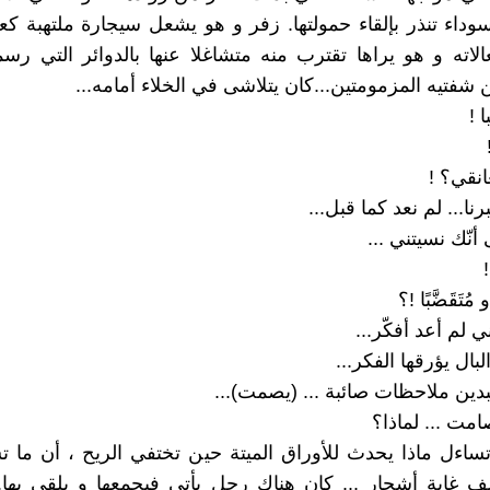
سوداء تنذر بإلقاء حمولتها. زفر و هو يشعل سيجارة ملتهبة كع
الاته و هو يراها تقترب منه متشاغلا عنها بالدوائر التي رسم
 شفتيه المزمومتين...كان يتلاشى في الخلاء أمامه...
 !
انقي؟ !
نا... لم نعد كما قبل...
نّك نسيتني ...
ُتَقَضَّبًا !؟
ني لم أعد أفكّر...
بال يؤرقها الفكر...
تبدين ملاحظات صائبة ... (يصمت)...
مت ... لماذا؟
ساءل ماذا يحدث للأوراق الميتة حين تختفي الريح ، أن ما
لف غابة أشجار ... كان هناك رجل يأتي فيجمعها و يلقي بها..