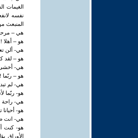
الغيمات ال
نفسه لانفع
المنبعث من
هي – مرحبا
هو – أهلا !!
هي- ألن تع
هو – لقد كبر
هي- أخشى أ
هو – ربّما !!
هي- لم تبدو م
هو- ربّما لأ
هي- راحة ال
هو- أحيانا 
هي- انت صا
هو- كنت أت
الأوراق يؤ