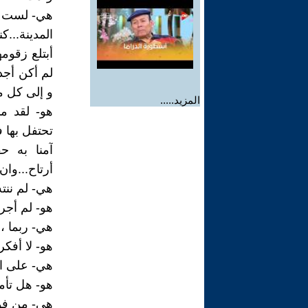
هي- لست كما
المدينة...
أبتلع زقوم
لم أكن أجد
و إلى كل ما
المزيد.....
هو- لقد ما
تحتفل بها 
آمنا به ح
أرتاح...وان
هي- لم ننته
هو- لم أجرب
هي- ربما ،
هو- لا أفكر
هي- على ال
هو- هل تأم
هي- من ف