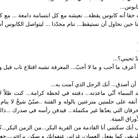
ابوس...
 حقا أنه كابوس يقظة... نعيشه مع كل ابتسامة دامعة ... مع ك
نا حين نحاول أن نستيقظ... ننام مجدّدا ... ليتواصل الكابوس أ
ّ تحبني؟...
 أعرف ما أحب و ما لا أحبّ... المعرفة تشبه اقتلاع ناب فيل 
 أصدق... أنك الرجل الذي آمنت به...
 السماء أنّي ماعدته... دفنته في لحظة كرامة... كنت ظلاّ ل
أنفه على حلمتين مترعتين بالوله و الفتنة ..صبّيٌ شيخٌ لا ينام 
لخرفان التي يعدّها غير مكتملة... فيدفن رأسه في صدرك ...ذاك
راق الميتة.
أنك سكنتني أنا القادمة من القرية البكر...من الزمن البكر...
قي كما يفعل العميان، غزاني عنفوانك و سكن براءتي...جعل