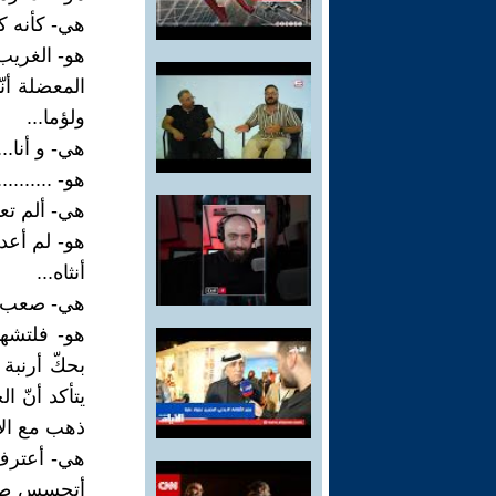
هي- كأنه ك
هو- الغريب
المعضلة أنّ
ولؤما...
هي- و أنا...
هو- ..........
هي- ألم تعد
هو- لم أعد
أنثاه...
هي- صعب أن
هو- فلتشهد
بحكّ أرنبة 
يتأكد أنّ ا
ذهب مع الأو
هي- أعترف 
أتحسس طري