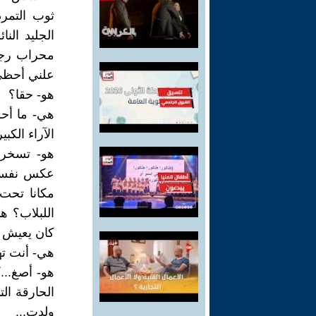
ثوب التمر
الجليد الن
محراب رجول
علني أحظى 
هو- حقا؟
هي- ما أحز
الآراء الكبير
هو- تسخرين
عكس نفسي..
مكانا تحت
اللبلاب؟ ه
كان يعيش ف
هي- أنت ته
هو- أصغ...
الحارقة ال
ولدت...