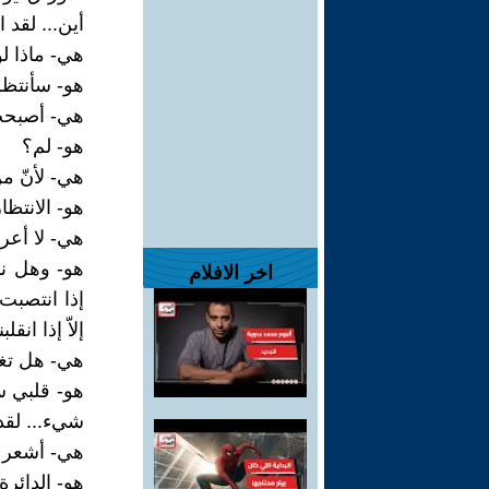
أين... لقد ا
هي- ماذا لو
هو- سأنتظره
هي- أصبحت 
هو- لم؟
هي- لأنّ من
هو- الانتظ
هي- لا أعرف
هو- وهل نمل
اخر الافلام
إذا انتصبت 
إلاّ إذا انقلبن
هي- هل تغيّ
هو- قلبي سك
شيء... لقد
هي- أشعر ب
هو- الدائرة