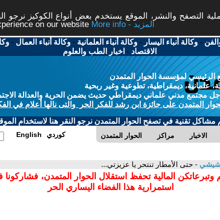
ة التصفح والنشر، الموقع يستخدم بعض أنواع الكوكيز نرجو النق
More info - المزيد
experience on our website
الفن
-
وكالة أنباء اليسار
-
وكالة أنباء العلمانية
-
وكالة أنباء العمال
-
وكا
الاقتصاد
-
اخبار الطب والعلوم
 الرئيسي لمؤسسة الحوار المتمدن
، علمانية، ديمقراطية، تطوعية وغير ربحية
ل مجتمع مدني علماني ديمقراطي حديث يضمن الحرية والعدالة الاجتم
حوار المتمدن على جائزة ابن رشد للفكر الحر والتى نالها أعلام في الفك
م مشاكل تقنية في تصفح الحوار المتمدن نرجو النقر هنا لاستخدام الموقع
كوردي
English
الاخبار
مراكز
الحوار المتمدن
فرشيشي
- حتى الأمطار تنتحر يا عزيزتي...
 وتبرعاتكن المالية تحفظ استقلال الحوار المتمدن، فشاركونا 
استمرارية هذا الفضاء اليساري الحر