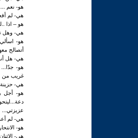
هو- نعم ...
هي- لم أفعل
هو – اذا ..
هي- وهل تف
هو- اسألي 
أتصالح معها
هي- هل أنت
هو- جدّا...
غريب من ال
هي- حزينة؟
هو- أجل رغ
دعة...ليتح
عزيزتي...
هي- لم أع
هو- الانتحا
هي- الاثنان