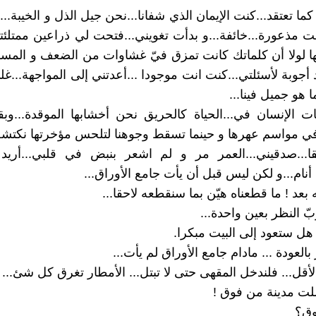
 تعتقد...كنت الإيمان الذي شفانا...نحن جيل الذل و الخيبة...
كنت مذعورة...خائفة...و بدأت تغويني...فتحت لي ذراعين ممتلئ
ها لولا أن كلماتك كانت تمزق فيّ غشاوات من الضعف و المسكن
 أجوبة لأسئلتي...كنت انت موجودا ...أعدتني إلى المواجهة...
 هو جميل فينا...
ت الإنسان في...الحياة كالحريق نحن أخشابها الموقدة...وبقاي
في مواسم عهرها و حينما تسقط وجوهنا لتلحس مؤخرتها نكتش
قا...صدقيني...العمر مر و لم اشعر بنبض في قلبي...أري
 أنام...و لكن ليس قبل أن يأت جامع الأوراق...
 بعد ! ما قطعناه هيّن بما سنقطعه لاحقا...
ّ النظر بعين واحدة...
 هل ستعود إلى البيت مبكرا.
 بالعودة ... مادام جامع الأوراق لم يأت...
أقل... فلندخل المقهى حتى لا تبتل... الأمطار تغرق كل شئ...
لت مدينة من فوق !
وق؟