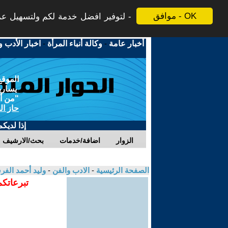
موافق - OK
لتوفير افضل خدمة لكم ولتسهيل عملي
أخبار عامة
-
وكالة أنباء المرأة
-
اخبار الأدب و
الموقع
يسارية
"من أج
حاز ال
إذا لديك
الزوار
اضافة/خدمات
بحث/الارشيف
الصفحة الرئيسية
-
الادب والفن
-
وليد أحمد ال
تبرعاتكم