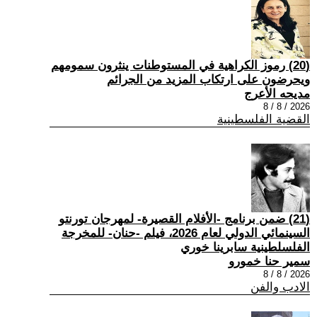
(20) رموز الكراهية في المستوطنات ينثرون سمومهم
ويحرضون على ارتكاب المزيد من الجرائم
مديحه الأعرج
2026 / 8 / 8
القضية الفلسطينية
(21) ضمن برنامج -الأفلام القصيرة- لمهرجان تورنتو
السينمائي الدولي لعام 2026، فيلم -حنان- للمخرجة
الفلسلطينية سابرينا خوري
سمير حنا خمورو
2026 / 8 / 8
الادب والفن