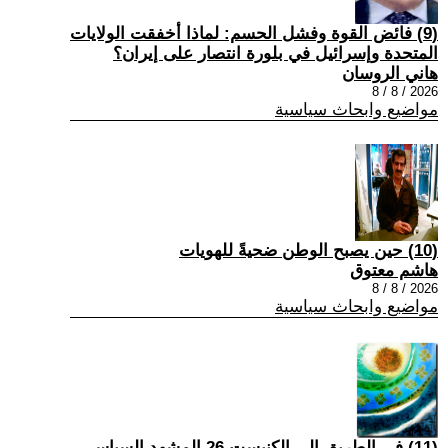
(9) فائض القوة وفشل الحسم: لماذا أخفقت الولايات
المتحدة وإسرائيل في بلورة انتصار على إيران؟
هاني الروسان
2026 / 8 / 8
مواضيع وابحاث سياسية
(10) حين يصبح الوطن ضحيةً للهويات
هاشم معتوق
2026 / 8 / 8
مواضيع وابحاث سياسية
(11) في الطريق إلى الكنيست 26 المشهد السياسي