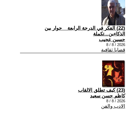
(22) الفكر في الدرجة الرابعة _ حوار بين
الذكاءين...تكملة
حسين عجيب
2026 / 8 / 8
قضايا ثقافية
(23) كيف تطلق الالقاب
كاظم حسن سعيد
2026 / 8 / 8
الادب والفن