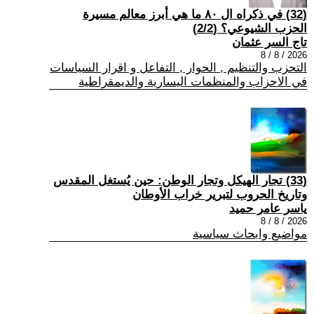
(32) في ذكراه ال ٨٠ ما هي أبرز معالم مسيرة
الحزب الشيوعي؟ (2/2)
تاج السر عثمان
2026 / 8 / 8
التحزب والتنظيم , الحوار , التفاعل و اقرار السياسات
في الاحزاب والمنظمات اليسارية والديمقراطية
(33) تجار الهيكل وتجار الوطن: حين يُستغل المقدس
وتاريخ الحروب لتبرير خراب الأوطان
ياسر عامر حميد
2026 / 8 / 8
مواضيع وابحاث سياسية