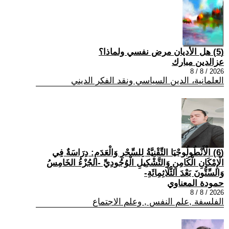
(5) هل الأديان مرض نفسي ولماذا؟
عزالدين مبارك
2026 / 8 / 8
العلمانية، الدين السياسي ونقد الفكر الديني
(6) الْأَنْطُولُوجْيَا التِّقْنِيَّةُ لِلسِّحْرِ وَالْعَدَمِ: دِرَاسَةٌ فِي
الْإِمْكَانِ الْكَامِنِ وَالتَّشْكِيلِ الْوُجُودِيِّ -الجُزْءُ الخَامِسُ
وَالسِّتُّونَ بَعْدَ الثَّلَاثِمِائَةِ-
حمودة المعناوي
2026 / 8 / 8
الفلسفة ,علم النفس , وعلم الاجتماع