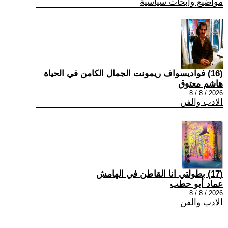
مواضيع وابحاث سياسية
(16) فواديسواف ريمونت الجمال الكامن في الحياة
هاشم معتوق
2026 / 8 / 8
الادب والفن
(17) بطولتي انا القاطن في الهامش
عماد أبو حطب
2026 / 8 / 8
الادب والفن