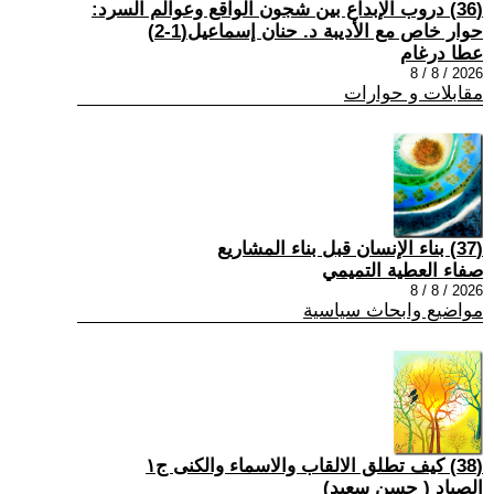
(36) دروب الإبداع بين شجون الواقع وعوالم السرد:
حوار خاص مع الأديبة د. حنان إسماعيل(1-2)
عطا درغام
2026 / 8 / 8
مقابلات و حوارات
(37) بناء الإنسان قبل بناء المشاريع
صفاء العطية التميمي
2026 / 8 / 8
مواضيع وابحاث سياسية
(38) كيف تطلق الالقاب والاسماء والكنى ج١
الصياد ‏( حسن سعيد‏)