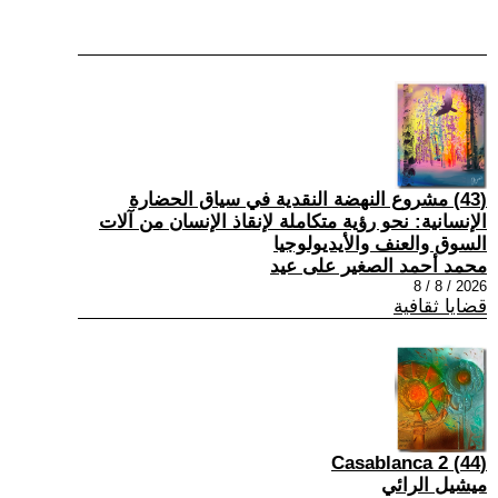
(43) مشروع النهضة النقدية في سياق الحضارة
الإنسانية: نحو رؤية متكاملة لإنقاذ الإنسان من آلات
السوق والعنف والأيديولوجيا
محمد أحمد الصغير على عيد
2026 / 8 / 8
قضايا ثقافية
(44) Casablanca 2
ميشيل الرائي