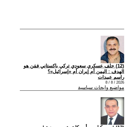
(12) حلف عسكري سعودي تركي باكستاني فمَن هو
الهدف : اليمن أم إيران أم «إسرائيل»؟
راسم عبيدات
2026 / 8 / 8
مواضيع وابحاث سياسية