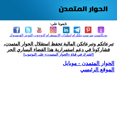
تابعونا على:
بودكاست
بنترست
تيلكرام
لينكدإن
الانستغرام
اليوتيوب
التويتر
الفيسبوك
تبرعاتكم وتبرعاتكن المالية تحفظ استقلال الحوار المتمدن،
فشاركونا في دعم استمرارية هذا الفضاء اليساري الحر
[اشترك في قناة ‫«الحوار المتمدن» على اليوتيوب]
الحوار المتمدن - موبايل
الموقع الرئيسي