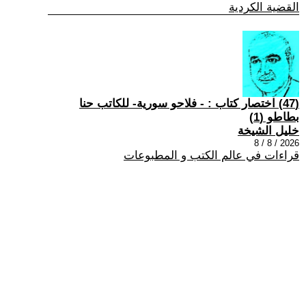
القضية الكردية
(47) اختصار كتاب : - فلاحو سورية- للكاتب حنا
بطاطو (1)
خليل الشيخة
2026 / 8 / 8
قراءات في عالم الكتب و المطبوعات