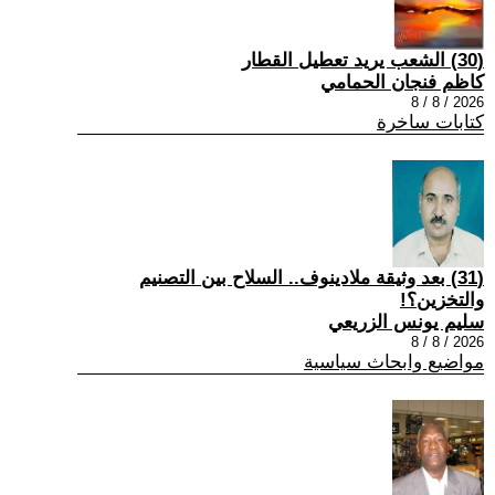
(30) الشعب يريد تعطيل القطار
كاظم فنجان الحمامي
2026 / 8 / 8
كتابات ساخرة
(31) بعد وثيقة ملادينوف.. السلاح بين التصنيم
والتخزين؟!
سليم يونس الزريعي
2026 / 8 / 8
مواضيع وابحاث سياسية