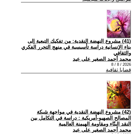
(41) مشروع النهضة النقدية: من تفكيك التبعية إلى
بناء الإنسانية دراسة تأسيسية في منهج التحرر الفكري
والثقافي
محمد أحمد الصغير على عيد
2026 / 8 / 8
قضايا ثقافية
(42) مشروع النهضة النقدية في مواجهة شبكة
المصالح الصهيو-أمريكية : دراسة في التكامل بين
النقد البنّاء ومقاومة الهيمنة العالمية
محمد أحمد الصغير على عيد