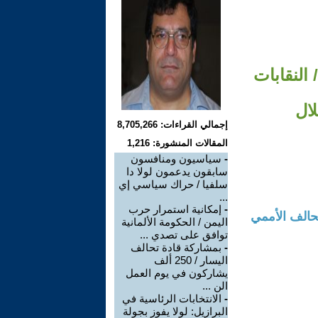
النقابات
لال
إجمالي القراءات: 8,705,266
المقالات المنشورة: 1,216
-
سياسيون ومنافسون
سابقون يدعمون لولا دا
سلفيا / حراك سياسي إي
...
-
إمكانية استمرار حرب
مية التضامن والتحالف الأممي
اليمن / الحكومة الألمانية
توافق على تصدي ...
-
بمشاركة قادة تحالف
اليسار / 250 ألف
يشاركون في يوم العمل
الن ...
-
الانتخابات الرئاسية في
البرازيل: لولا يفوز بجولة