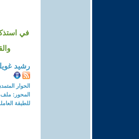
في استذكا
والق
رشيد غوي
الحوار المتمدن-العدد: 7400 - 22
للطبقة العامل