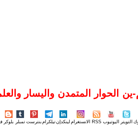
ين الحوار المتمدن واليسار والعلم
وك
التويتر
اليوتيوب
RSS
الانستغرام
لينكدإن
تيلكرام
بنترست
تمبلر
بلوكر
فل