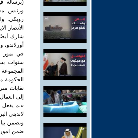
(برسالة فيد
ورئيس مجمو
روبكي. واب
شارك أيضًا
أورلاندو، 
في تموز ا
سنوات بسب
المجموعة ا
الحكومة من
نقابات سي 
إلى العمال
«لم يفعل ش
لانديني ال
وتضمن بيان
ضمن امور أ