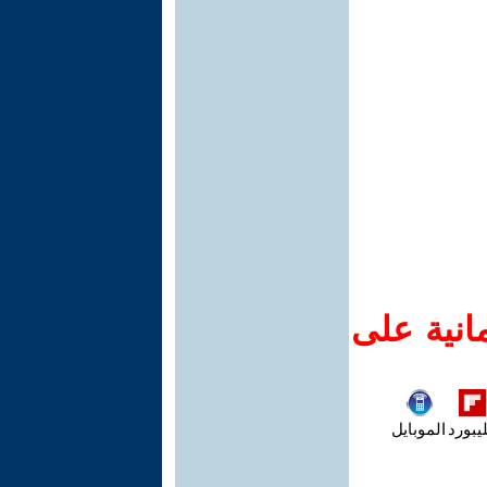
انية على
يبورد
الموبايل