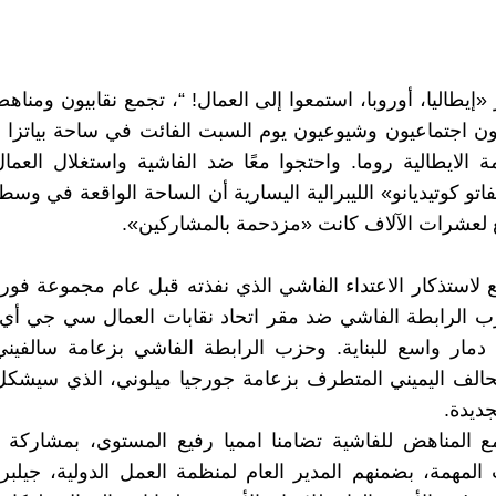
يطاليا، أوروبا، استمعوا إلى العمال! “، تجمع نقابيون ومناهض
ن اجتماعيون وشيوعيون يوم السبت الفائت في ساحة بياتزا د
 الايطالية روما. واحتجوا معًا ضد الفاشية واستغلال العما
تو كوتيديانو» الليبرالية اليسارية أن الساحة الواقعة في وسط
 لعشرات الآلاف كانت «مزدحمة بالمشاركين».
 لاستذكار الاعتداء الفاشي الذي نفذته قبل عام مجموعة فورز
ب الرابطة الفاشي ضد مقر اتحاد نقابات العمال سي جي أي 
مار واسع للبناية. وحزب الرابطة الفاشي بزعامة سالفيني
حالف اليميني المتطرف بزعامة جورجيا ميلوني، الذي سيشكل
جديدة.
ع المناهض للفاشية تضامنا امميا رفيع المستوى، بمشاركة 
لمهمة، بضمنهم المدير العام لمنظمة العمل الدولية، جيلب