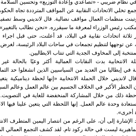
 نظام ضريبي - «تصاعدي وإعادة التوزيع» وتحسين السلامة ا
ع تخلي الاتحادات النقابية عن المواقف المترددة تجاه الحكوم
وتبنت منظمات العمال مواقف نضالية. قال لانديني وسط تصف
كتب رئيس الوزراء لمعرفة ما سيقرره. «نحن نطالب بالتغيير».
ثلاثة اتحادات نقابية في البلاد، قد أعلنت، حتى قبل اجراء ال
ا، عن توجهها لتنظيم تجمعات في ساحات البلاد الرئيسة، لغرض ل
نتخبة إلى المخاوف الجدية التي تنتاب الايطاليين.
ة الانتخابية بدت النقابات العمالية أكثر وعيًا بالحالة غير
 في إيطاليا من العديد من السياسيين الذين انشغلوا حد الثمال
 قال لانديني خلال الحملة الانتخابية «إنها لحظة ديناميكية يتغ
الخطر الأكبر في الخلاف الجسيم بين عالم العمل وعالم الس
حظة ذلك من خلال المشاركة المنخفضة للغاية في التصويت.
عادة وحدة عالم العمل. إنها اللحظة التي يتعين علينا فيها الا
 أخرى».
 الإشارة إلى أن، على الرغم من انتصار اليمين المتطرف الانت
ماهيرية ليست في حالة ركود تام. لقد كشف التجمع العمالي ا