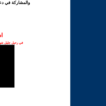
والمشاركة في دع
ا‫
في رحيل جليل شهبا