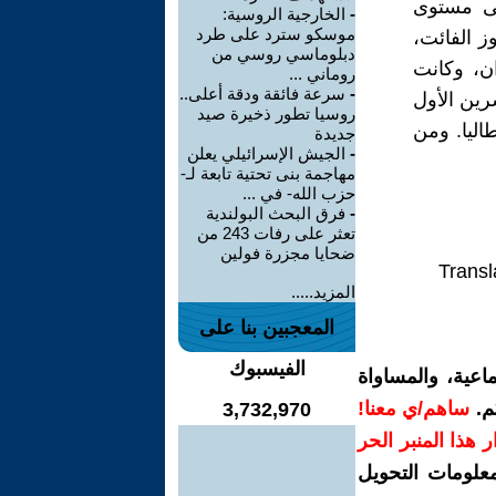
على مستوى
-
الخارجية الروسية:
موسكو سترد على طرد
ز الفائت،
دبلوماسي روسي من
اء أكثر من 200 رحلة طيران، وكانت
روماني ...
-
سرعة فائقة ودقة أعلى..
رين الأول
روسيا تطور ذخيرة صيد
 إيطاليا. ومن
جديدة
-
الجيش الإسرائيلي يعلن
مهاجمة بنى تحتية تابعة لـ-
حزب الله- في ...
-
فرق البحث البولندية
تعثر على رفات 243 من
ضحايا مجزرة فولين
Transl
المزيد.....
المعجبين بنا على
الفيسبوك
اعية، والمساواة
م.
ساهم/ي معنا!
3,732,970
رار هذا المنبر الحر
معلومات التحويل