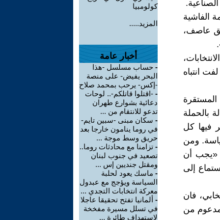
لصناعية.
كولومبيا
ة الفاشية
المزيد.....
يق عاصف،
أخبار عامة
انتخابات،
-
حساب مسلسل -هذا
فت انتباه
البحر يفيض- على منصة
-إكس- يرحب بمحمد صلاح
-
-اقتلوا قاتلكم-.. لوحات
 المستقرة
دعائية بشوارع طهران
تدعو للانتقام من ...
ة بالحملة
-
سكان مبنى -سبين تايم-
ير فيها كل
في روما ينامون خارجا بعد
حريق وسط موجة ...
ياسة. ومن
-
تزامنا مع محادثات روما..
 «يجب أن
تصعيد في جنوب لبنان
ومقتل جنديين إس ...
ستماع إلى
-
ماسك يعود لحلبة
السياسة ويؤجج مع عبدول
معركة انتخابات التجدي ...
خابي، فان
-
ألمانيا تفتح تحقيقا عاجلا
لمدعوم من
في تسلل مسيرة مفخخة
لاستهداف طائرة ...