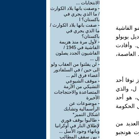
الانتخابات ...
-
وصفت بانها بلاد الكوارث
/ ما الذي يجري في
باكستان؟ ا
-
صفت بانها بلاد الكوارث /
و الفاشية
ما الذي يجري في
يل بوبولو
باكستان؟
-
لأول مرة منذ هزيمة
ل. وأفادت
الفاشية في 1945 /
الفاشيون الجدد يصلون
 العاصمة،
إل ...
-
لن يفلتوا من العقاب ولو
الى حين / في السلفادور
أعضاء فرق الم ...
 نوفا أحد
-
موقف الشيوعي
التشيكي من الأزمة
ل، والذي
المتصاعدة والاحتجاجات
، هو أحد
الأخيرة
-
موضوعات عن
 الحكومة
الرأسمالية وتشابك
اشكال التميز*
-
طالبوا بوقف فوري
العديد من
لإطلاق النار في أوكرانيا
وبانهاء وجود الأسل ...
رت هونجبو
-
بين سقف المطالب