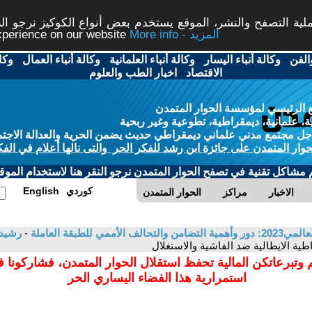
ة التصفح والنشر، الموقع يستخدم بعض أنواع الكوكيز نرجو النق
More info - المزيد
experience on our website
الفن
-
وكالة أنباء اليسار
-
وكالة أنباء العلمانية
-
وكالة أنباء العمال
-
وكا
الاقتصاد
-
اخبار الطب والعلوم
 الرئيسي لمؤسسة الحوار المتمدن
، علمانية، ديمقراطية، تطوعية وغير ربحية
ل مجتمع مدني علماني ديمقراطي حديث يضمن الحرية والعدالة الاجتم
حوار المتمدن على جائزة ابن رشد للفكر الحر والتى نالها أعلام في الفك
م مشاكل تقنية في تصفح الحوار المتمدن نرجو النقر هنا لاستخدام الموقع
كوردي
English
الاخبار
مراكز
الحوار المتمدن
-
رشيد
اطية الايطالية ضد الفاشية والاستغلال
 وتبرعاتكن المالية تحفظ استقلال الحوار المتمدن، فشاركونا 
استمرارية هذا الفضاء اليساري الحر