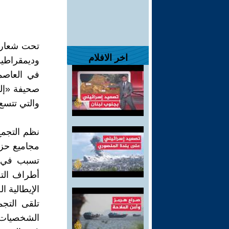
تحت شعار «إ
اخر الافلام
وديمقراطيو
في العاصمة
صحيفة «إلفا
والتي تتسع
نظم التجمع
مجاميع حز
تسبب في د
أطراف الت
الإيطالية ال
تلقى التجم
الشخصيات ا