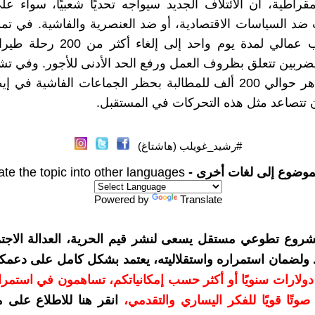
مقراطية، ان الائتلاف الجديد سيواجه تحديًا شعبيًا، سواء 
 ضد السياسات الاقتصادية، أو ضد العنصرية والفاشية. في تمو
أدى إضراب عمالي لمدة يوم واحد إلى إلغ
ربين تتعلق بظروف العمل ورفع الحد الأدنى للأجور. وفي تش
2021، تظاهر حوالي 200 ألف للمطالبة بحظر الجماعات الفاشية في
 تتصاعد مثل هذه التحركات في المستقبل.
#رشيد_غويلب (هاشتاغ)
موضوع إلى لغات أخرى -
ate the topic into other languages
Powered by
Translate
شروع تطوعي مستقل يسعى لنشر قيم الحرية، العدالة الاجتم
. ولضمان استمراره واستقلاليته، يعتمد بشكل كامل على دعمك
دعمكم بمبلغ 10 دولارات سنويًا أو أكثر حسب إمكانياتكم، تساهمون في استم
وتًا قويًا للفكر اليساري والتقدمي
،
انقر هنا للاطلاع على 