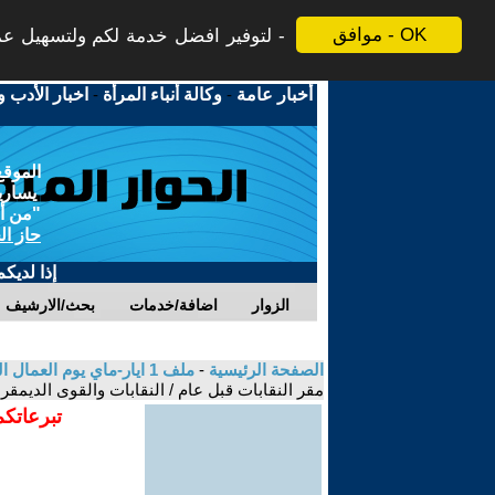
موافق - OK
لتوفير افضل خدمة لكم ولتسهيل عملي
أخبار عامة
-
وكالة أنباء المرأة
-
اخبار الأدب و
الموقع
يسارية
"من أج
حاز ال
إذا لديك
الزوار
اضافة/خدمات
بحث/الارشيف
الصفحة الرئيسية
-
ملف 1 ايار-ماي يوم العمال العالمي2023: دور وأهمية التضامن والتحالف الأممي للطبقة العاملة
مقر النقابات قبل عام / النقابات والقوى الديمقر
تبرعاتكم