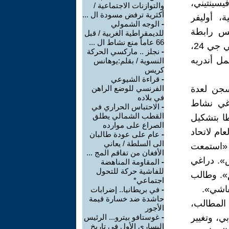
يسينتيني،
والتوازنات الاجتماعية /
أكثرية ترفض مسودة ال ...
ة، أوليفر
-
الوجه الشمولي
ئيس رابطة
للديمقراطية الغربية / قبل
66 عاماً منع نشاط ال ...
الأنصار الايطاليين، جيانفرانكو باجليارولو، تضامنهم. ووفقًا لتقرير لراديو تي جي 24،
-
نجلز .. ماركسي الحركة
مل أندريه
النسوية / بقلم:يوهانس
كريس
-
قراءة الشيوعي
سجن لعدة
الفرنسي للوضع الراهن
في بلاده
اغي نشاط
-
الاحتباس الحراري في
القطب الشمالي يطلق
طا بتشكيل
الصراع على موارده
ام لاتحاد
-
عام على عودة طالبان
الى السلطة / يعاني
ة «استمعت
الأفغان من تفاقم المج ...
س». دراغي
-
المقاومة المناهضة
للفاشية حركة للتحول
م». وطالب
اجتماعي*
فاشي».
-
في بريطانيا.. إضرابات
حاشدة ضد خسارة قيمة
 المطالب،
الأجور
ي، وتغيير
-
غوستافو بيترو... الرئيس
اليساري الأول في تاريخ