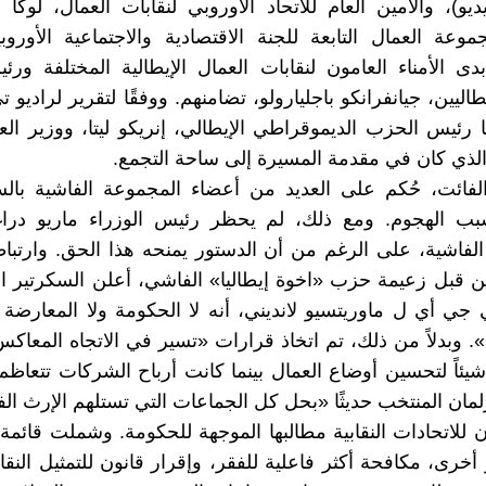
يو)، والأمين العام للاتحاد الأوروبي لنقابات العمال، لوكا ف
عة العمال التابعة للجنة الاقتصادية والاجتماعية الأوروبي
دى الأمناء العامون لنقابات العمال الإيطالية المختلفة ور
 رئيس الحزب الديموقراطي الإيطالي، إنريكو ليتا، ووزير الع
والذي كان في مقدمة المسيرة إلى ساحة التجمع.
لفائت، حُكم على العديد من أعضاء المجموعة الفاشية بال
ب الهجوم. ومع ذلك، لم يحظر رئيس الوزراء ماريو در
لفاشية، على الرغم من أن الدستور يمنحه هذا الحق. وارتبا
 قبل زعيمة حزب «اخوة إيطاليا» الفاشي، أعلن السكرتير الع
جي أي ل ماوريتسيو لانديني، أنه لا الحكومة ولا المعارض
». وبدلاً من ذلك، تم اتخاذ قرارات «تسير في الاتجاه المعاك
يئاً لتحسين أوضاع العمال بينما كانت أرباح الشركات تتعاظ
برلمان المنتخب حديثًا «بحل كل الجماعات التي تستلهم الإرث ال
 للاتحادات النقابية مطالبها الموجهة للحكومة. وشملت قائمة
خرى، مكافحة أكثر فاعلية للفقر، وإقرار قانون للتمثيل النقاب