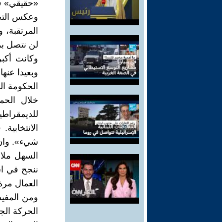
«حقيقي» في
وعكس التجم
المرتقبة، 
لن نتصل بم
وكانت أكبر 
وبعيدا عنه
الحكومة الم
خلال الحمل
للديمقراطية
الانتخابية.
شيء». وان 
السهل ملا
ننجح في است
العمال مرة
ومن المفيد
الحركة الج