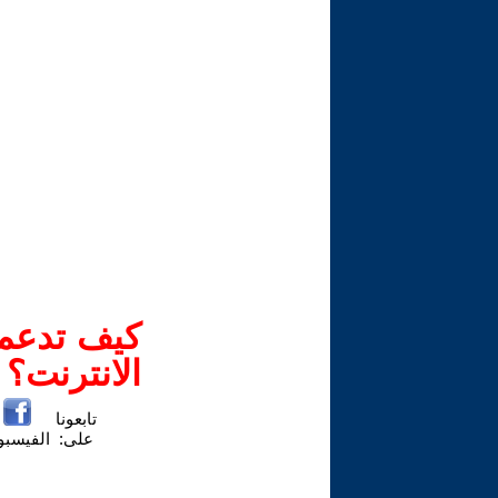
كيف تدعم-
الانترنت؟
تابعونا
على:
الفيسب