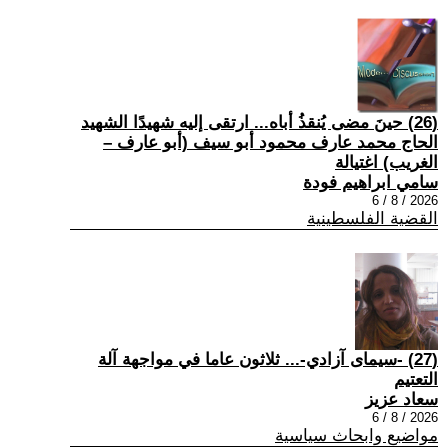
(26) حينَ مضى يُنقذُ أباه... ارتقى إليه شهيدًا الشهيد
الحاج محمد عارف محمود أبو سيف (أبو عارف –
الغريب) اغتيالة
سامي ابراهيم فودة
2026 / 8 / 6
القضية الفلسطينية
(27) -سيمای آزادي-... ثلاثون عاما في مواجهة آلة
التعتيم
سعاد عزيز
2026 / 8 / 6
مواضيع وابحاث سياسية