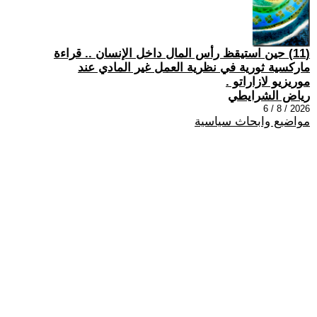
(11) حين استيقظ رأس المال داخل الإنسان .. قراءة
ماركسية ثورية في نظرية العمل غير المادي عند
موريزيو لازاراتو .
رياض الشرايطي
2026 / 8 / 6
مواضيع وابحاث سياسية