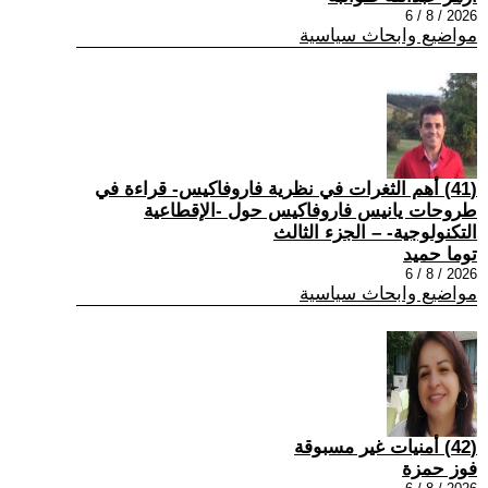
2026 / 8 / 6
مواضيع وابحاث سياسية
(41) أهم الثغرات في نظرية فاروفاكيس- قراءة في
طروحات يانيس فاروفاكيس حول -الإقطاعية
التكنولوجية- – الجزء الثالث
توما حميد
2026 / 8 / 6
مواضيع وابحاث سياسية
(42) أمنيات غير مسبوقة
فوز حمزة