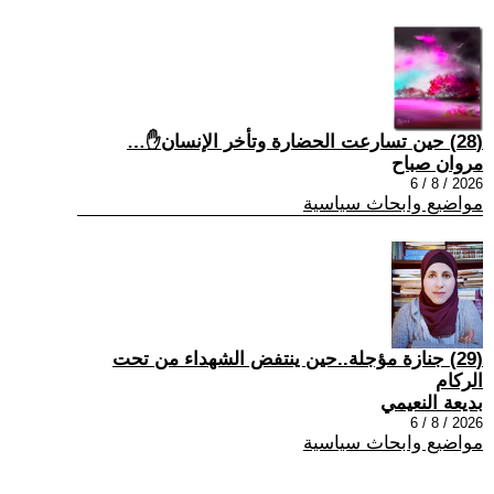
(28) حين تسارعت الحضارة وتأخر الإنسان✋…
مروان صباح
2026 / 8 / 6
مواضيع وابحاث سياسية
(29) جنازة مؤجلة..حين ينتفض الشهداء من تحت
الركام
بديعة النعيمي
2026 / 8 / 6
مواضيع وابحاث سياسية