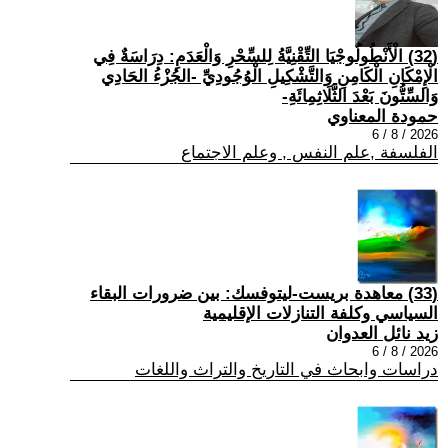
(32) الْأَنْطُولُوجْيَا التِّقْنِيَّةُ لِلسِّحْرِ وَالْعَدَمِ: دِرَاسَةٌ فِي
الْإِمْكَانِ الْكَامِنِ وَالتَّشْكِيلِ الْوُجُودِيِّ -الجُزْءُ الحَادِي
وَالسِّتُّونَ بَعْدَ الثَّلَاثِمِائَةِ-
حمودة المعناوي
2026 / 8 / 6
الفلسفة ,علم النفس , وعلم الاجتماع
(33) معاهدة بريست-ليتوفسك: بين ضرورات البقاء
السياسي وكلفة التنازلات الإقليمية
زيد نائل العدوان
2026 / 8 / 6
دراسات وابحاث في التاريخ والتراث واللغات