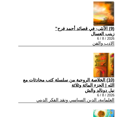
(9) الأنثى- في قصائد أحمد فرح”
زينب العسال
2026 / 8 / 6
الادب والفن
(10) الخلاصة الروحية من سلسلة كتب محادثات مع
الله | الجزء المائة وثلاثة
نيل دونالد والش
2026 / 8 / 6
العلمانية، الدين السياسي ونقد الفكر الديني