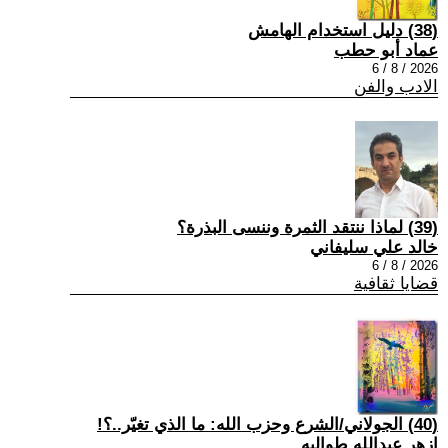
(38) دليل استخدام الهامش
عماد أبو حطب
2026 / 8 / 6
الادب والفن
(39) لماذا ننتقد الثمرة وننسى البذرة؟
خالد علي سليفاني
2026 / 8 / 6
قضايا ثقافية
(40) الجولاني/الشرع وحزب الله: ما الذي تغيّر..؟!
ازهر عبدالله طوالبه