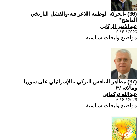
(36) -الحركة الوطنيه اللاعراقيه-والفشل التاريخي
الفاضح*
عبدالامير الركابي
2026 / 8 / 6
مواضيع وابحاث سياسية
(37) مظاهر التنافس التركي - الإسرائيلي على سوريا
ومآلاته /*/
عبدالله تركماني
2026 / 8 / 6
مواضيع وابحاث سياسية