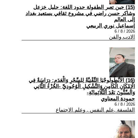
(15) حين تعبر الطفولة حدود اللغة: جليل خزعل
وشاكر حسن راضي في مشروع ثقافي يستعيد بغداد
إلى العالم
إسماعيل نوري الربيعي
2026 / 8 / 6
الادب والفن
(16) الْأَنْطُولُوجْيَا التِّقْنِيَّةُ لِلسِّحْرِ وَالْعَدَمِ: دِرَاسَةٌ فِي
الْإِمْكَانِ الْكَامِنِ وَالتَّشْكِيلِ الْوُجُودِيِّ -الجُزْءُ الثَّانِي
وَالسِّتُّونَ بَعْدَ الثَّلَاثِمِائَةِ-
حمودة المعناوي
2026 / 8 / 6
الفلسفة ,علم النفس , وعلم الاجتماع