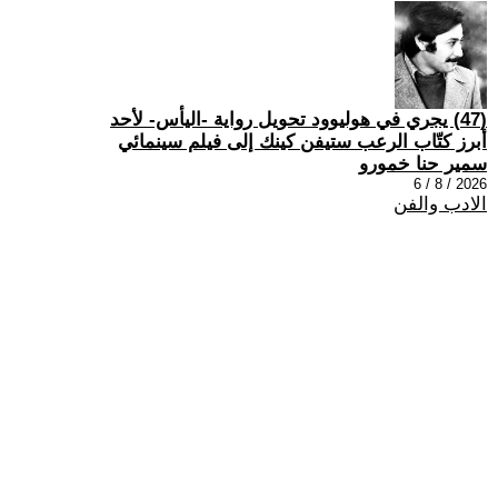
(47) يجري في هوليوود تحويل رواية -اليأس- لأحد
أبرز كتّاب الرعب ستيفن كينك إلى فيلم سينمائي
سمير حنا خمورو
2026 / 8 / 6
الادب والفن