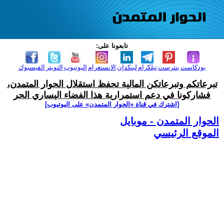
تابعونا على:
بودكاست
بنترست
تيلكرام
لينكدإن
الانستغرام
اليوتيوب
التويتر
الفيسبوك
تبرعاتكم وتبرعاتكن المالية تحفظ استقلال الحوار المتمدن،
فشاركونا في دعم استمرارية هذا الفضاء اليساري الحر
[اشترك في قناة ‫«الحوار المتمدن» على اليوتيوب]
الحوار المتمدن - موبايل
الموقع الرئيسي