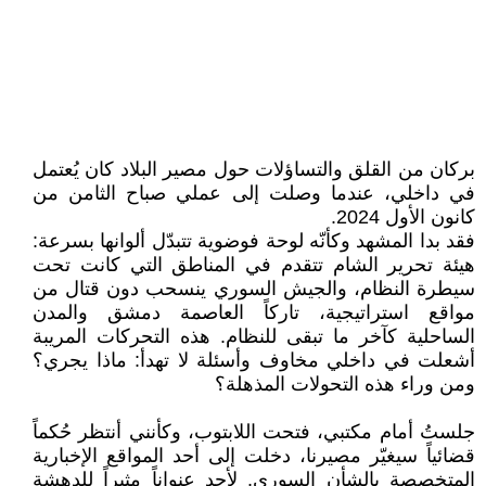
بركان من القلق والتساؤلات حول مصير البلاد كان يُعتمل
في داخلي، عندما وصلت إلى عملي صباح الثامن من
كانون الأول 2024.
فقد بدا المشهد وكأنّه لوحة فوضوية تتبدّل ألوانها بسرعة:
هيئة تحرير الشام تتقدم في المناطق التي كانت تحت
سيطرة النظام، والجيش السوري ينسحب دون قتال من
مواقع استراتيجية، تاركاً العاصمة دمشق والمدن
الساحلية كآخر ما تبقى للنظام. هذه التحركات المريبة
أشعلت في داخلي مخاوف وأسئلة لا تهدأ: ماذا يجري؟
ومن وراء هذه التحولات المذهلة؟
جلستُ أمام مكتبي، فتحت اللابتوب، وكأنني أنتظر حُكماً
قضائياً سيغيّر مصيرنا، دخلت إلى أحد المواقع الإخبارية
المتخصصة بالشأن السوري. لأجد عنواناً مثيراً للدهشة