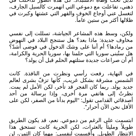
تذبل تحت وطأة الاستبداد. كل هذه الصور تداخلت في
ذهني، تفاعلت مع دموعي التي انهمرت كالسيل الجارف،
لتغسل عني أوجاع الخوف والقهر التي عشتها وكبرت في
ظلالها أكثر من ستين عاماً.
ولكن، وسط هذه المشاعر الجياشة، تسللت إلى نفسي
مخاوف جديدة: ماذا بعد؟ هل ستنجح البلاد في النهوض
من رمادها؟ أم أننا على وشك الدخول في فوضى أشدّ؟
هل ستُبنى سوريا التي حلمنا بها، سوريا الحرية والكرامة،
أم أن صراعات جديدة ستلتهم الحلم قبل أن يولد؟
في النهاية، رفعت رأسي ونظرت من النافذة. كانت
الشمس مشرقة بشكل غريب، كأنها تزفّ بشرى لعالم
جديد يولد. ربما كان الفجر قد تأخر، لكن الأمل لم يمت.
نظرتُ إلى هاتفي مرة أخرى، وإذا برسالة من أحد
أصدقائي القدامى تقول: "اليوم بدأنا من الصفر، لكن على
الأقل نحن الآن أحرار".
ابتسمت على الرغم من دموعي. نعم، قد يكون الطريق
طويلاً ومليئاً بالعثرات، لكن الحرية كانت تستحق هذا
الانتظار الطويل. وأقسمت لنفسي: مهما كان الثمن، لن