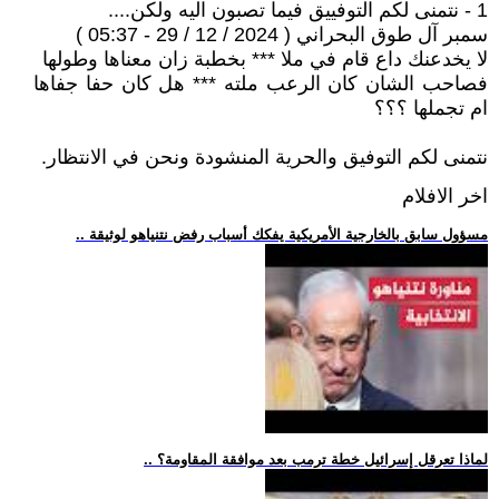
1 - نتمنى لكم التوفييق فيما تصبون اليه ولكن....
سمبر آل طوق البحراني ( 2024 / 12 / 29 - 05:37 )
لا يخدعنك داع قام في ملا *** بخطبة زان معناها وطولها
فصاحب الشان كان الرعب ملته *** هل كان حفا جفاها
ام تجملها ؟؟؟
نتمنى لكم التوفيق والحرية المنشودة ونحن في الانتظار.
اخر الافلام
.. مسؤول سابق بالخارجية الأمريكية يفكك أسباب رفض نتنياهو لوثيقة
.. لماذا تعرقل إسرائيل خطة ترمب بعد موافقة المقاومة؟