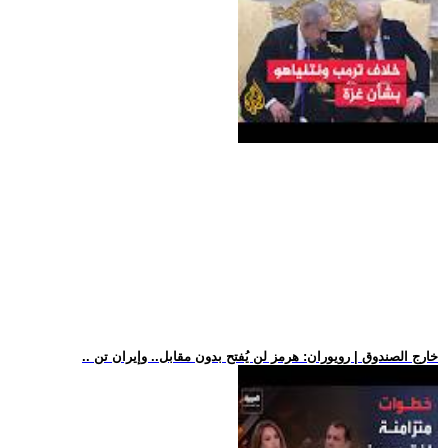
.. خارج الصندوق | رويوران: هرمز لن يُفتح بدون مقابل.. وإيران تن