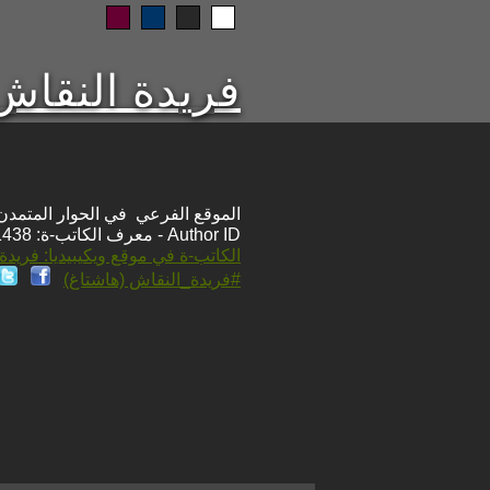
فريدة النقاش
الموقع الفرعي في الحوار المتمدن: ps://www.ahewar.org/m.asp?i=1438
Author ID - معرف الكاتب-ة: 1438
الكاتب-ة في موقع ويكيبيديا: فريدة
#فريدة_النقاش (هاشتاغ)