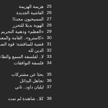
25
هزيمة الهزيمة
26
الفاشية الجديدة
27
المسيحيون مجددًا
28
الهوية بديلا للتحرر
29
«العظم» وذهنية التحريم
30
«كاسترو».. القامة والمعن
31
قضية للمناقشة: قوة الضع
32
الدين لله
33
لا.. لفلسفة السمع والطاع
34
فلسفة التوافقات
35
بحثا عن مشتركات
36
تجاهل البدائل
37
ليليان داود.. تاني
38
كلا.. شاهندة لم تمت