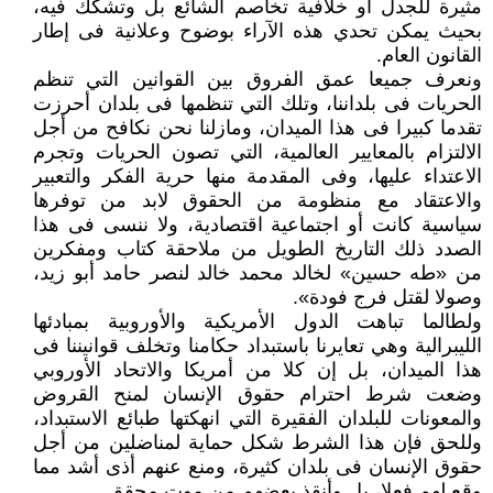
مثيرة للجدل أو خلافية تخاصم الشائع بل وتشكك فيه،
بحيث يمكن تحدي هذه الآراء بوضوح وعلانية فى إطار
القانون العام.
ونعرف جميعا عمق الفروق بين القوانين التي تنظم
الحريات فى بلداننا، وتلك التي تنظمها فى بلدان أحرزت
تقدما كبيرا فى هذا الميدان، ومازلنا نحن نكافح من أجل
الالتزام بالمعايير العالمية، التي تصون الحريات وتجرم
الاعتداء عليها، وفى المقدمة منها حرية الفكر والتعبير
والاعتقاد مع منظومة من الحقوق لابد من توفرها
سياسية كانت أو اجتماعية اقتصادية، ولا ننسى فى هذا
الصدد ذلك التاريخ الطويل من ملاحقة كتاب ومفكرين
من «طه حسين» لخالد محمد خالد لنصر حامد أبو زيد،
وصولا لقتل فرج فودة».
ولطالما تباهت الدول الأمريكية والأوروبية بمبادئها
الليبرالية وهي تعايرنا باستبداد حكامنا وتخلف قوانيننا فى
هذا الميدان، بل إن كلا من أمريكا والاتحاد الأوروبي
وضعت شرط احترام حقوق الإنسان لمنح القروض
والمعونات للبلدان الفقيرة التي انهكتها طبائع الاستبداد،
وللحق فإن هذا الشرط شكل حماية لمناضلين من أجل
حقوق الإنسان فى بلدان كثيرة، ومنع عنهم أذى أشد مما
وقع لهم فعلا، بل وأنقذ بعضهم من موت محقق.