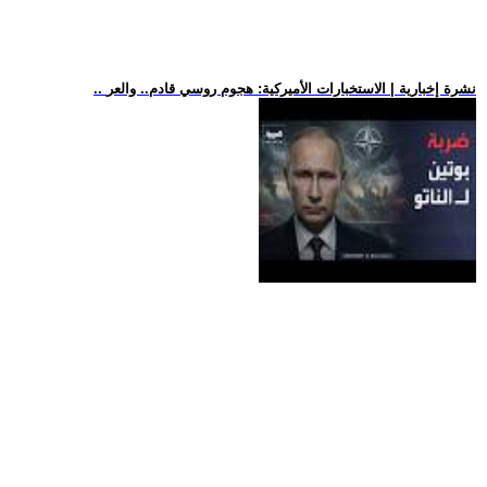
.. نشرة إخبارية | الاستخبارات الأميركية: هجوم روسي قادم.. والعر