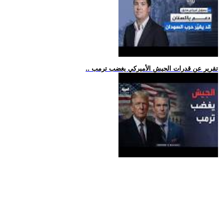
.. تقرير عن قدرات الجيش الأميركي يغضب ترمب