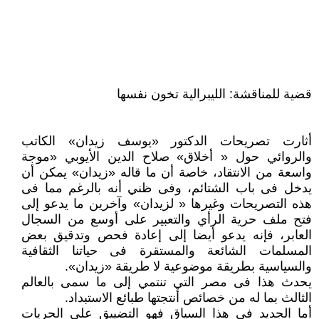
قضية للمناقشة: الليبرالية تخون نفسها
أثارت تصريحات الدكتور «يوسف زيدان» الكاتب
والروائي حول « أخلاق» صلاح الدين الأيوبي «موجة
واسعة من الانتقاد، خاصة أن ما قاله «زيدان» يمكن أن
يدخل فى باب الشتائم، وفى ظني أنه بالرغم مما فى
هذه التصريحات وغيرها « لزيدان» وآخرين ما يدعو إلى
فتح ملف حرية الرأي والتعبير على أوسع من السجال
العابر، فإنه يدعو أيضا إلى إعادة فحص وتدقيق بعض
المسلمات الشائعة والمستقرة فى حياتنا الثقافية
والسياسية بطريقة موضوعية لا طريقة «زيدان».
يحدث هذا فى مصر التي تنتمي إلى ما سمى بالعالم
الثالث بما له من خصائص أنتجتها طبائع الاستبداد.
أما الجديد فى هذا السياق فهو التضييق على الحريات