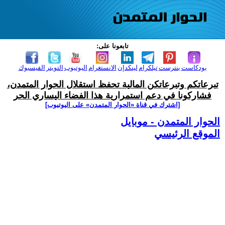
تابعونا على:
بودكاست
بنترست
تيلكرام
لينكدإن
الانستغرام
اليوتيوب
التويتر
الفيسبوك
تبرعاتكم وتبرعاتكن المالية تحفظ استقلال الحوار المتمدن،
فشاركونا في دعم استمرارية هذا الفضاء اليساري الحر
[اشترك في قناة ‫«الحوار المتمدن» على اليوتيوب]
الحوار المتمدن - موبايل
الموقع الرئيسي