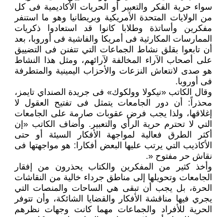
سواء حرية الفكر والتعبير أو الحريات الأكاديمية فى كل
من الولايات المتحدة الأمريكية وبريطانيا وهو ما استنفر
مفكرين وأساتذة وطلابا كانوا قد استعادوا ذكريات
الممارسات المكارثية فى أمريكا والفاشية فى أوروبا، بعد
أن تابعوا بقلق نشاط الجماعات التي تتفنن فى التضييق
على أصحاب الآراء المخالفة لآرائهم، ومثل هذا النشاط
هو صدى لانتعاش النزعات والأحزاب اليمينية والمتطرفة
فى أوروبا.
وقال الكاتب «نيكولا وولكوك» فى جريدة الصنداي تايمز،
محذراً: أن دور الجامعات يتمثل فى تفتيح العقول لا
إغلاقها، ولذا يجب فرض عقوبات صارمة على الجامعات
التي لا تحترم حرية الرأي والتعبير. وأضاف الكاتب «إن
أكثر الطرق فعالية لمواجهة الأفكار السيئة أو حتى
الأكاذيب التي يرتب عليها البعض أفكارا: هو مواجهتها فى
نقاش حر مفتوح «.
وأخذ كثير من المفكرين والكتاب يحذرون من إفقار
الجامعات وتحويلها إلى مناطق جرداء خالية من النقاشات
الحرة، بل يجب أن تبقى هي الساحات والمنصات التي
يجري فيها مناقشة الأفكار والقضايا الشائكة، وأن تتوفر
الحرية للأفراد والجماعات مهما كانت وجهات نظرهم