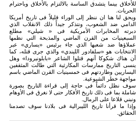
للأخلاق بينما يتشدق الساسة بالالتزام بالأخلاق وباحترام
الحريات.
ويحق لنا هنا ان ننظر إلى الوراء قليلاً فى تاريخ أمريكا
الدامي ضد الشعوب، ونتذكر جيداً ذلك الانقلاب الذي
دبرته المخابرات الأمريكية فى « شيلي» مطلع
السبعينيات من القرن الماضي والمذبحة التي نظمها
عملاؤها ضد شعبها الذي جاء برئيس «يساري» عبر
الانتخابات هو «سلفادور الليندي» والذي جرى قتله، كما
أن هناك شكوكا أنهم قتلوا الشاعر «بابلونيرودا» وهل
ينسى التاريخ ممارسات المكارثية التي طالت المثقفين
اليساريين وطاردتهم فى خمسينيات القرن الماضي باسم
مواجهة خطر الشيوعية.
سوف نظل دائماً فى حاجة إلى قراءة التاريخ بصورة
شاملة بما فى ذلك تاريخ الأفكار حتى لا نغرق فى الأوهام
ونبني قلاعا على الرمال.
وإذا ما قرأنا تاريخ الليبرالية فى بلادنا سوف تصدمنا
الحقائق.