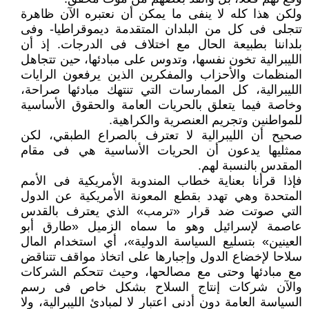
ولكن هذا كله لا ينفى ما يمكن أن نعتبره الآن ظاهرة
تتجلى فى كل من البلدان المتقدمة ديموقراطيا- وفى
بلداننا بطبيعة الحال مع اختلاف فى الدرجات. إذ أن
الليبرالية تخون نفسها، وتدوس على مبادئها، حين تتجاهل
المنظمات والأحزاب والمفكرين الذين يرفعون الرايات
الليبرالية، كل الممارسات التي تنتهك مبادئها صراحة،
وخاصة فيما يتعلق بالحريات العامة والحقوق الأساسية
للمواطنين وتجريم العنصرية والكراهية.
صحيح أن الليبرالية لا تعترف بالصراع الطبقي، لكن
ممثليها يدعون أن الحريات الأساسية هي فى مقام
المقدس بالنسبة لهم.
فإذا قرأنا بعناية خطاب المندوبة الأمريكية فى الأمم
المتحدة وهي تهدد بقطع المعونة الأمريكية عن الدول
التي صوتت ضد قرار «ترمب» الذي يعترف بالقدس
عاصمة لإسرائيل وهو ما سماه الزميل «طارق أبو
العينين» بتسليع السياسة الدولية»، أي استخدام المال
سلاحا لإخضاع الدول وإجبارها على اتخاذ مواقف تتناقض
مع مبادئها وحتى مع مصالحها، وحيث تتحكم الشركات
والآن شركات إنتاج السلاح بشكل خاص فى رسم
السياسة العامة دون أدنى اعتبار لا لمبادئ الليبرالية، ولا