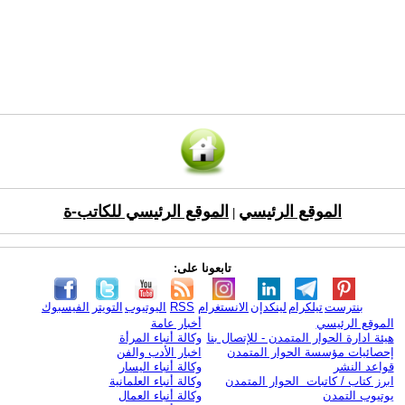
الموقع الرئيسي
الموقع الرئيسي للكاتب-ة
|
تابعونا على:
بنترست
تيلكرام
لينكدإن
الانستغرام
RSS
اليوتيوب
التويتر
الفيسبوك
الموقع الرئيسي
أخبار عامة
هيئة ادارة الحوار المتمدن - للإتصال بنا
وكالة أنباء المرأة
إحصائيات مؤسسة الحوار المتمدن
اخبار الأدب والفن
قواعد النشر
وكالة أنباء اليسار
ابرز كتاب / كاتبات الحوار المتمدن
وكالة أنباء العلمانية
يوتيوب التمدن
وكالة أنباء العمال