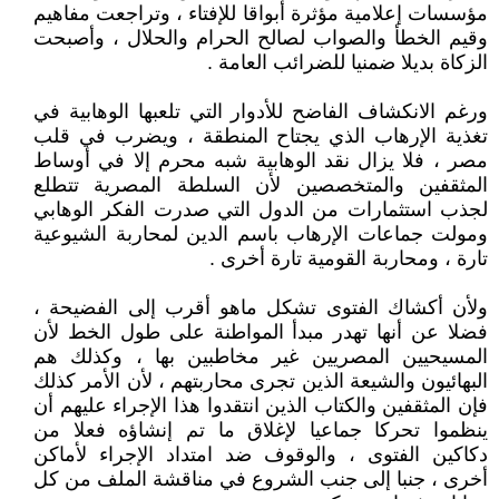
مؤسسات إعلامية مؤثرة أبواقا للإفتاء ، وتراجعت مفاهيم
وقيم الخطأ والصواب لصالح الحرام والحلال ، وأصبحت
الزكاة بديلا ضمنيا للضرائب العامة .
ورغم الانكشاف الفاضح للأدوار التي تلعبها الوهابية في
تغذية الإرهاب الذي يجتاح المنطقة ، ويضرب في قلب
مصر ، فلا يزال نقد الوهابية شبه محرم إلا في أوساط
المثقفين والمتخصصين لأن السلطة المصرية تتطلع
لجذب استثمارات من الدول التي صدرت الفكر الوهابي
ومولت جماعات الإرهاب باسم الدين لمحاربة الشيوعية
تارة ، ومحاربة القومية تارة أخرى .
ولأن أكشاك الفتوى تشكل ماهو أقرب إلى الفضيحة ،
فضلا عن أنها تهدر مبدأ المواطنة على طول الخط لأن
المسيحيين المصريين غير مخاطبين بها ، وكذلك هم
البهائيون والشيعة الذين تجرى محاربتهم ، لأن الأمر كذلك
فإن المثقفين والكتاب الذين انتقدوا هذا الإجراء عليهم أن
ينظموا تحركا جماعيا لإغلاق ما تم إنشاؤه فعلا من
دكاكين الفتوى ، والوقوف ضد امتداد الإجراء لأماكن
أخرى ، جنبا إلى جنب الشروع في مناقشة الملف من كل