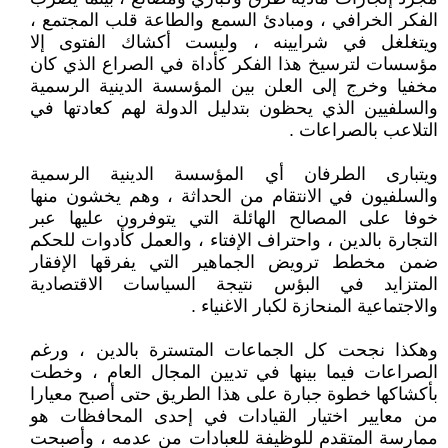
الفكر الخرافي ، ومبادئ السمع والطاعة قلب المجتمع ،
ويتغلغل في شرايينه ، وليست أكشاك الفتوى إلا
مؤسسات لترسيخ هذا الفكر كأداة في الصراع الذي كان
مخفيا وخرج إلى العلن بين المؤسسة الدينية الرسمية
والسلفيين الذي يحظون بتدليل الدولة لهم كعادتها في
التلاعب بالصراعات .
ويتبارى الطرفان أي المؤسسة الدينية الرسمية
والسلفيون في الانتقام من الحداثة ، وهم يخشون منها
خوفا على المصالح الهائلة التي يتوفرون عليها عبر
التجارة بالدين ، واحتراف الإفتاء ، والعمل كأدوات للحكم
ضمن مخطط ترويض الجماهير التي يفرقها الإفقار
المتزايد في البؤس نتيجة السياسات الاقتصادية
والاجتماعية المنحازة لكبار الاغنياء .
وهكذا نجحت كل الجماعات المتسترة بالدين ، ورغم
الصراعات فيما بينها في تديين المجال العام ، وخطت
بأكشاكها خطوة جبارة على هذا الطريق حتى أصبح معيارا
من معايير اختيار القيادات في إحدى المحافظات هو
ممارسة المتقدم للوظيفة للعبادات من عدمه ، وأصبحت