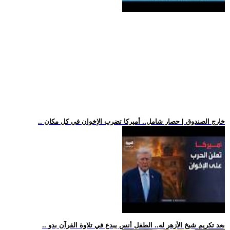
.. خارج الصندوق | حصار شامل.. أميركا تضرب الإخوان في كل مكان
.. بعد تكريم شيخ الأزهر له.. الطفل أنس يبدع في تلاوة القرآن بدو