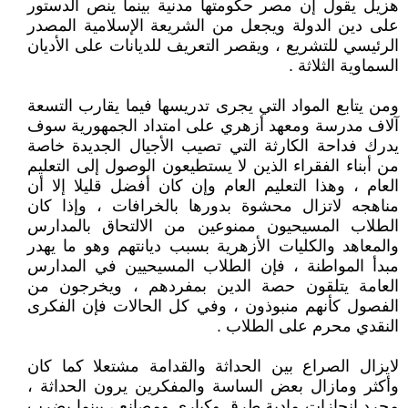
هزيل يقول إن مصر حكومتها مدنية بينما ينص الدستور
على دين الدولة ويجعل من الشريعة الإسلامية المصدر
الرئيسي للتشريع ، ويقصر التعريف للديانات على الأديان
السماوية الثلاثة .
ومن يتابع المواد التي يجرى تدريسها فيما يقارب التسعة
آلاف مدرسة ومعهد أزهري على امتداد الجمهورية سوف
يدرك فداحة الكارثة التي تصيب الأجيال الجديدة خاصة
من أبناء الفقراء الذين لا يستطيعون الوصول إلى التعليم
العام ، وهذا التعليم العام وإن كان أفضل قليلا إلا أن
مناهجه لاتزال محشوة بدورها بالخرافات ، وإذا كان
الطلاب المسيحيون ممنوعين من الالتحاق بالمدارس
والمعاهد والكليات الأزهرية بسبب ديانتهم وهو ما يهدر
مبدأ المواطنة ، فإن الطلاب المسيحيين في المدارس
العامة يتلقون حصة الدين بمفردهم ، ويخرجون من
الفصول كأنهم منبوذون ، وفي كل الحالات فإن الفكرى
النقدي محرم على الطلاب .
لايزال الصراع بين الحداثة والقدامة مشتعلا كما كان
وأكثر ومازال بعض الساسة والمفكرين يرون الحداثة ،
مجرد إنجازات مادية طرق وكباري ومصانع ، بينما يضرب