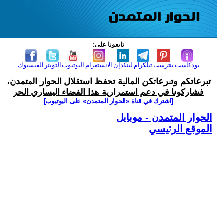
تابعونا على:
بودكاست
بنترست
تيلكرام
لينكدإن
الانستغرام
اليوتيوب
التويتر
الفيسبوك
تبرعاتكم وتبرعاتكن المالية تحفظ استقلال الحوار المتمدن،
فشاركونا في دعم استمرارية هذا الفضاء اليساري الحر
[اشترك في قناة ‫«الحوار المتمدن» على اليوتيوب]
الحوار المتمدن - موبايل
الموقع الرئيسي