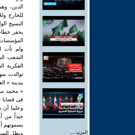
الدين، وه
للخارج ولل
النسيج الو
يحفر خطاب 
المؤسسات م
ولم تأت ا
الشعب المص
الفكرية ال
توالدت من
مدينة « ال
« محمد مر
فى قضايا ع
وعلينا أن 
جيداً من أ
يسمونهم أو
المزيد.....
ويظل السؤا