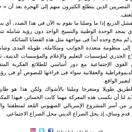
المصريين الذين يتطلع الكثيرون منهم إلى الهجرة بعد أن «
لعنف.
لفشل الذريع إذا ما وصلنا ما نقوم به الآن فى هذا الصدد، أي 
ي يمجد الوحدة الوطنية والنسيج الواحد دون رؤية شاملة تت
 لم ينجح وحده أبداً فى مواجهة مثل هذه القضايا الشائكة.
 إلى منظومة متعددة الجوانب ومتكاملة، طويلة المدى وشام
ح الجذري لمؤسسات التعليم والإعلام والمؤسسات الدينية، 
القوى الإجتماعية مع دور أساسي للطلائع الفكرية المت
لديموقراطية والعقلانية سواء فى قراءتها للنصوص أو فى رؤيته
غيير الواقع.
طريق طويلا ومتعرجا ومليئا بالأشواك ولكن هذا هو طابع
ابد لنا أن نكسب هذه المعركة مهما كانت الخسائر، فبهذا ال
من أسر المشروع الإمبريالي الصهيوني المُعد لمنطقتنا وا
 قدم وساق، إذ يحل الصراع الديني محل الصراع الاجتماعي.
#فريدة_النقاش (هاشتاغ)