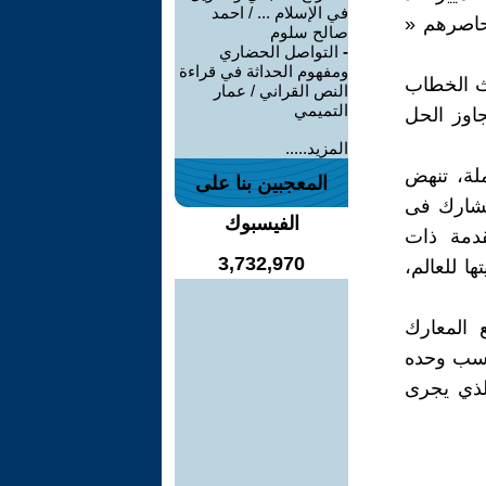
في الإسلام ... / احمد
 حاصرهم «
صالح سلوم
-
التواصل الحضاري
ومفهوم الحداثة في قراءة
بث الخطاب
النص القراني / عمار
التميمي
جاوز الحل
المزيد.....
لة، تنهض
المعجبين بنا على
تشارك فى
الفيسبوك
قدمة ذات
3,732,970
ا للعالم،
 المعارك
مكسب وحده
لذي يجرى