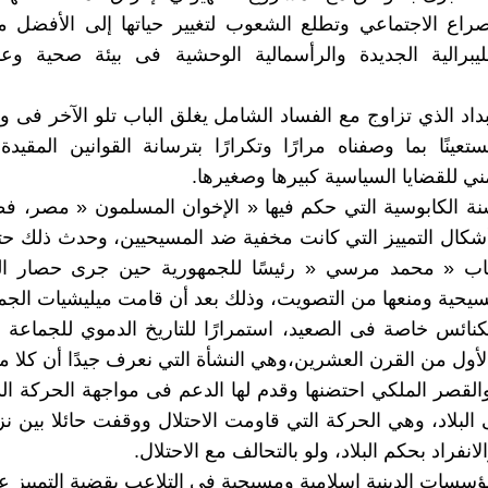
راع الاجتماعي وتطلع الشعوب لتغيير حياتها إلى الأفضل م
يبرالية الجديدة والرأسمالية الوحشية فى بيئة صحية وع
بداد الذي تزاوج مع الفساد الشامل يغلق الباب تلو الآخر فى و
عينًا بما وصفناه مرارًا وتكرارًا بترسانة القوانين المقيدة
ني للقضايا السياسية كبيرها وصغيرها.
ة الكابوسية التي حكم فيها « الإخوان المسلمون « مصر، ف
شكال التمييز التي كانت مخفية ضد المسيحيين، وحدث ذلك ح
اب « محمد مرسي « رئيسًا للجمهورية حين جرى حصار ا
لمسيحية ومنعها من التصويت، وذلك بعد أن قامت ميليشيات الج
نائس خاصة فى الصعيد، استمرارًا للتاريخ الدموي للجماعة م
لأول من القرن العشرين،وهي النشأة التي نعرف جيدًا أن كلا من
والقصر الملكي احتضنها وقدم لها الدعم فى مواجهة الحركة ال
 البلاد، وهي الحركة التي قاومت الاحتلال ووقفت حائلا بين ن
لانفراد بحكم البلاد، ولو بالتحالف مع الاحتلال.
سسات الدينية إسلامية ومسيحية فى التلاعب بقضية التمييز