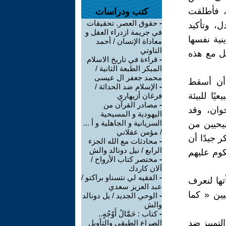
، فأطلقت
كتب ودراسات
-
حقوق العصر. تحقيقات
ل، وتأكيد
في جريمة ازدراء العقل و
نية نفسها
معاداة الإنسان / أحمد
التاوتي
مل مع هذه
-
قراءة في تاريخ الاسلام
المبكر الطبعة الثانية /
محمد جعفر ال عيسى
 أن أسقط
-
الإسلام ضد الحداثة /
ًا للبيئة
فرغان أزيهاري
-
مصادر القرآن من
خوان، وقد
اليهودية و المسيحية
السريانية و الجاهلية و أ ...
يحيين من
/ مؤمن عقلاني
 جيدًا أن
-
محادثات مع الله الجزء
الرابع / نيل دونالد والش
وم عليهم
-
مختصر كتاب الأرواح /
آلان كاردك
-
الفقيه لي نتسناو براكتو /
تها لنعرف
عبد العزيز سعدي
يين « كما
-
الوحي الجديد / يل دونالد
والش
-
كتاب : حَمَّالُ أَوْجُهٍ..
تمييز ضد
الصراع الطبقي والتأويل