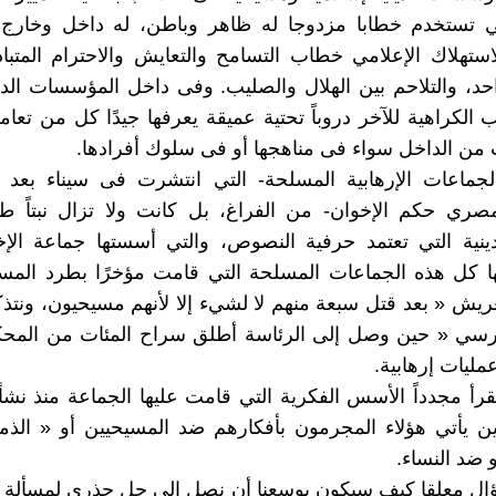
ي تستخدم خطابا مزدوجا له ظاهر وباطن، له داخل وخارج
استهلاك الإعلامي خطاب التسامح والتعايش والاحترام المتباد
احد، والتلاحم بين الهلال والصليب. وفى داخل المؤسسات الدي
الكراهية للآخر دروباً تحتية عميقة يعرفها جيدًا كل من تعا
ن الداخل سواء فى مناهجها أو فى سلوك أفرادها.
لجماعات الإرهابية المسلحة- التي انتشرت فى سيناء بعد
ري حكم الإخوان- من الفراغ، بل كانت ولا تزال نبتاً طبيعي
دينية التي تعتمد حرفية النصوص، والتي أسستها جماعة الإ
ها كل هذه الجماعات المسلحة التي قامت مؤخرًا بطرد المس
عريش « بعد قتل سبعة منهم لا لشيء إلا لأنهم مسيحيون، ونتذكر
سي « حين وصل إلى الرئاسة أطلق سراح المئات من المحك
مليات إرهابية.
نقرأ مجدداً الأسس الفكرية التي قامت عليها الجماعة منذ نشأ
ين يأتي هؤلاء المجرمون بأفكارهم ضد المسيحيين أو « الذم
 ضد النساء.
ل معلقا كيف سيكون بوسعنا أن نصل إلى حل جذري لمسألة ال