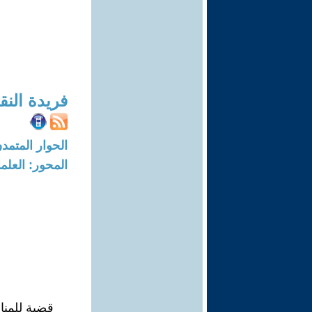
فريدة الن
الحوار المتمدن-العدد: 5450 - 7
المحور: العلما
قضية للمنا