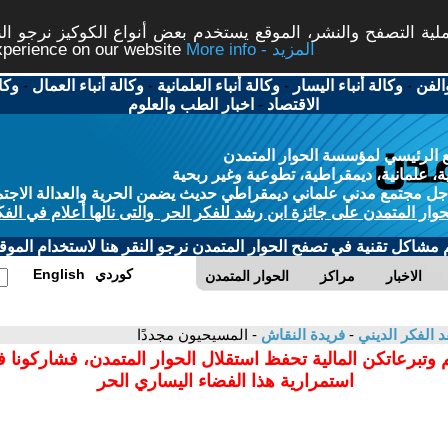
ة التصفح والنشر، الموقع يستخدم بعض أنواع الكوكيز نرجو النق
More info - المزيد
experience on our website
الفن
-
وكالة أنباء اليسار
-
وكالة أنباء العلمانية
-
وكالة أنباء العمال
-
وكا
الاقتصاد
-
اخبار الطب والعلوم
 الرئيسي لمؤسسة الحوار المتمدن
، علمانية، ديمقراطية، تطوعية وغير ربحية
ل مجتمع مدني علماني ديمقراطي حديث يضمن الحرية والعدالة الاجتم
حوار المتمدن على جائزة ابن رشد للفكر الحر والتى نالها أعلام في الفك
م مشاكل تقنية في تصفح الحوار المتمدن نرجو النقر هنا لاستخدام الموقع
كوردي
English
الاخبار
مراكز
الحوار المتمدن
د الفكر الديني
-
فريدة النقاش
- المسيحيون مجددًا
 وتبرعاتكن المالية تحفظ استقلال الحوار المتمدن، فشاركونا 
استمرارية هذا الفضاء اليساري الحر