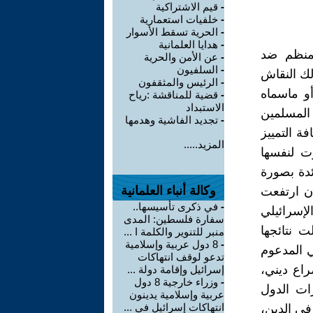
-
قيم الاشتراكية
-
خلفيات استعمارية
-
الحرية تسقط الأسوار
-
هدايا العلمانية
لمنظم ضد
-
عن الأمن والحرية
-
السلفيون
لك النقاش
-
الرئيس والمثقفون
أو ماسماه
-
قضية للمناقشة :رياح
الاستبداد
المسلمين
-
تجديد الفاشية وهدمها
ة التمييز
المزيد.....
ت لنفسها
دة بصورة
وكالة أنباء العلمانية
أن ارتفعت
-
في ذكرى تأسيسها..
لإسرائيلي
سفارة فلسطين: المدى
لت نتائجها
منبر للتنوير والكلمة ا ...
-
8 دول عربية وإسلامية
ي المدعوم
تدعو لوقف انتهاكات
اع ديني،
إسرائيل وإقامة دولة ...
-
وزراء خارجية 8 دول
رات الدول
عربية وإسلامية يدينون
انتهاكات إسرائيل في ...
فى الدين،