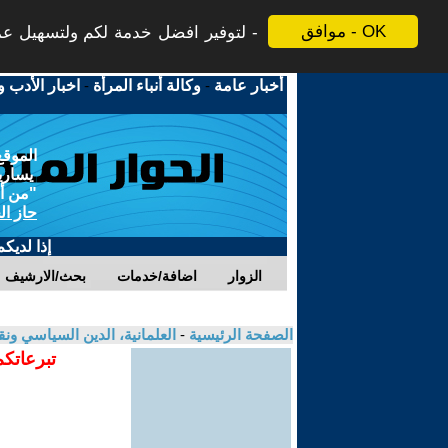
موافق - OK
لتوفير افضل خدمة لكم ولتسهيل عملي
أخبار عامة
-
وكالة أنباء المرأة
-
اخبار الأدب و
الموقع
يسارية
"من أج
حاز ال
إذا لديك
الزوار
اضافة/خدمات
بحث/الارشيف
الصفحة الرئيسية
-
العلمانية، الدين السياسي ونق
تبرعاتكم