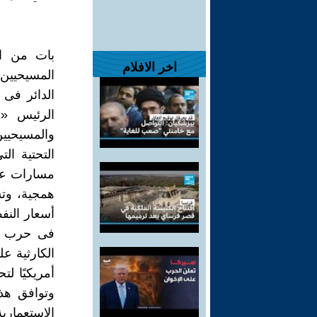
بات من ال
اخر الافلام
المسيحيين 
الدائر فى 
الرئيس « 
والمسيحيين
التحتية ا
مسارات عم
همجية، وتش
أسعار النف
الكارثية عل
أمريكيًا ل
وتوافق هذا
الاستعماري