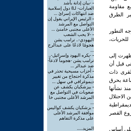
-
-بيان إدانة بأشد
ع مقاومة
العبارات- لـ8 دول إسلامية
ضد انتهاكات إسرائ ...
بر الطرق
-
الرئيس الإيراني يقول إن
التواصل مع المرشد
الأعلى مجتبى خامنئ ...
جه التطور
-
-لا يحب الشعب
 للحريات،
اليهودي-.. ترامب يشن
هجومًا لاذعًا على عبدالرح
...
ظهرت إلى
-
-يكره اليهود وإسرائيل-..
ترامب يشن -هجوماً لاذعاً-
تى قبل أن
ضد عبدالر ...
-
أحزاب مسيحية تحذر في
لقرى ذات
مذكرة احتجاج من تغيير
ماعة بحرق
ديموغرافي في سهل ...
-
بيزشكيان يكشف عن
نذ نشأتها
صعوبات في التواصل مع
 الاحتلال
المرشد الأعلى مجتبى خا
...
ديمقراطية
-
بزشكيان يكشف كواليس
زوع القصر
موافقة المرشد الأعلى
على مذكرة التفاهم
المزيد.....
 على أساس