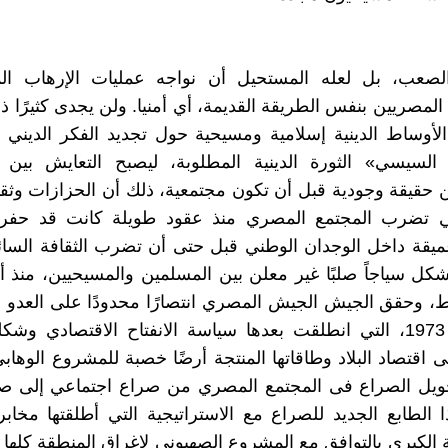
صعب، بل لعله المستحيل أن نواجه عمليات الإرهاب ا
المصريين بنفس الطريقة القديمة، أي أمنيا. ولن يجدى كثيرًا ذ
الأوساط الدينية إسلامية ومسيحية حول تجديد الفكر الديني 
السيسي» الثورة الدينية المطلوبة، ليصبح التعايش بين 
 حقيقة وجودية قبل أن تكون مجتمعية، ذلك أن الحزازات وثقاف
لتي تضرب المجتمع المصري منذ عقود طويلة كانت قد حفر
يقة داخل الوجدان الوطني قبل حتى أن تضرب الثقافة السائ
كل سياجاً صلبًا غير معلن بين المسلمين والمسيحيين، منذ 
ط، وحقق الجيش الجيش المصري انتصارًا محدودًا على العدو ا
فى حرب 1973، التي انطلقت بعدها سياسة الانفتاح الاقتصادي وشك
ى اقتصاد البلاد وطاقاتها المنتجة أرضًا خصبة للمشروع الوهاب
تحويل الصراع فى المجتمع المصري من صراع اجتماعي إلى صر
 الطابع الجديد للصراع مع الاستراتيجية التي أطلقتها مخاب
ة الكبرى بالتوافق مع المشروع الصهيوني لإغراق المنطقة كلها 