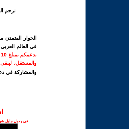
ترجم ال
الحوار المتمدن م
في العالم العربي
ب
والمستقل، ليبقى ص
والمشاركة في دع
ا‫
في رحيل جليل شهبا