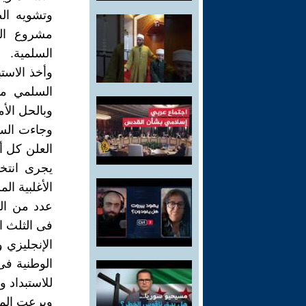
وتشويه الص
مشروع الل
السلمية.
وأخذ الاست
السلمي مست
وبالحل الأم
وجاءت السن
العلن كل أ
يجرى انتخ
الأغلبية ا
عدد من الك
فى الثلث ا
الإنجليزي 
الوطنية فى
للاستبداد وا
وبرعت المؤ