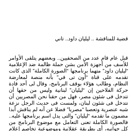
قضية للمناقشة .. ليليان داود.. تاني
قبل عام قام عدد من الصحفيين.. وبعضهم يتلقى الأوامر
للأسف من أجهزة الأمن بشن حملة ظالمة ضد الإعلامية
“ليليان داود” متهما برنامجها “الصورة الكاملة” الذى كانت
تقدمه على قناة “أون تى في” بأنه منصة لمعارضة
النظام، وطالب هؤلاء بوقف البرنامج، وقال لى أحد قادة
حركة الفلاحين إن “ليليان” لبنانية وليس من حقها أن
تتدخل فى شئون مصر، فهل من حقنا نحن المصريين أن
نتدخل فى شئون لبنان، ولمست فى حديث الرجل نزعة
شبه عنصرية وتعصبا “مصريا” فضلا عن أنه لم يناقش أبدا
مضمون ما تقدمه “ليليان” والتى يدل اسم برنامجها عليه..
فالصورة الكاملة تعنى التعامل مع موضوع البرنامج من
كل جوانبه، أى بطريقة عقلانية وموضوعية تخاصم إعلام