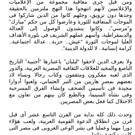
ومن قبل جرى معاقبة مجموعة من الإعلاميات
والإعلاميين لأنهم انتهجوا هذا النهج ملتزمين بالحقيقة
وحدها دون تزويق، وجلهم كانوا من الذين شاركوا فى
الموجات المتعاقبة للثورة وعارضوا كل من حكم “مبارك”
و”مرسي”، وكانوا ينشدون الوصول إلى العدالة
والديمقراطية، وأسهم عملهم الشريف فى بلورة الأهداف
العليا لموجات الثورة “عيش.. حرية.. عدالة اجتماعية..
كرامة إنسانية.. لا للدولة الدينية”.
ولا يعرف الذين لاحقوا “ليليان” باعتبارها “أجنبية” التاريخ
الناصع والمجيد للعلاقات الثقافية المصرية العربية، والدور
الذى لعبه مفكرون ومثقفون وكتاب رجالا ونساء لاذ
بعضهم بمصر هاربين من النير العثماني، ولعبوا أدوارا
مجيدة فى تأسيس الصحف وإنشاء الفرق المسرحية
وفى نشأة السينما، وبالطبع كان بينهم من تعاون مع
الاحتلال كما فعل بعض المصريين.
وحدث ذلك كله بداية من القرن التاسع عشر أى قبل
قرن من انطلاق الدعوة القومية العربية، ولعب هؤلاء
دورا مهما وعمليا فى نشر الوعى العروبى فى مصر التى
كانت مكتفية بذاتها.