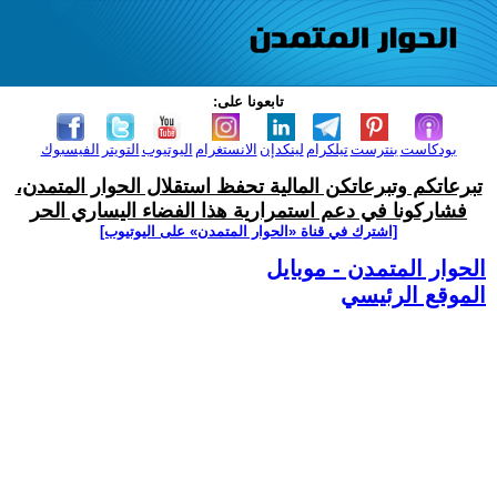
تابعونا على:
بودكاست
بنترست
تيلكرام
لينكدإن
الانستغرام
اليوتيوب
التويتر
الفيسبوك
تبرعاتكم وتبرعاتكن المالية تحفظ استقلال الحوار المتمدن،
فشاركونا في دعم استمرارية هذا الفضاء اليساري الحر
[اشترك في قناة ‫«الحوار المتمدن» على اليوتيوب]
الحوار المتمدن - موبايل
الموقع الرئيسي