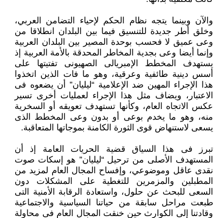
والآن وبينما يتجه نظام الحكم لإحياء التضامن العربي،
وخلق أطر جديدة للتنسيق فيما بين البلدان انطلاقا من
وعى عميق لا فحسب بوحدة المصير بين البلدان العربية
وإنما أيضا وعى بجدية المخاطر المحدقة بالأمة العربية إذ
يستهدف المخطط الإمبريالى الصهيونى تفتيتها على
أسس دينية طائفية وعرقية، وهو ما فات الذين اتخذوا
هذا الإجراء المهين ضد الإعلامية “ليليان” أن يضعوه فى
الاعتبار، ويضاف مثل هذا الإجراء لعمليات أخرى تسير
عكس الاتجاه العام، وكأنها تستهدف تعويقه أو السخرية
منه، وهو ما يخدم بوعى أو بدون وعى المخطط الذى
يسعى لاستنهاض قوى الثورة الكامنة بموجاتها المتعاقبة.
تبرز فى هذا السياق قضية الحريات العامة إذ أن
المستهدف الأصلى من ترحيل “ليليان” هو إسكات صوت
نقدى عاقل وموضوعي، وإفساح المجال العام لمزيد من
المطبلين والمزمرين للتغطية على المشكلات دون
السعى للبحث عن حلول، واستعادة الرقابة الأمنية التى
طبعت مراحل سابقة من حياتنا السياسية والاجتماعية
وقادتنا إلى الكوارث حين خنقت المجال العام فى محاولة