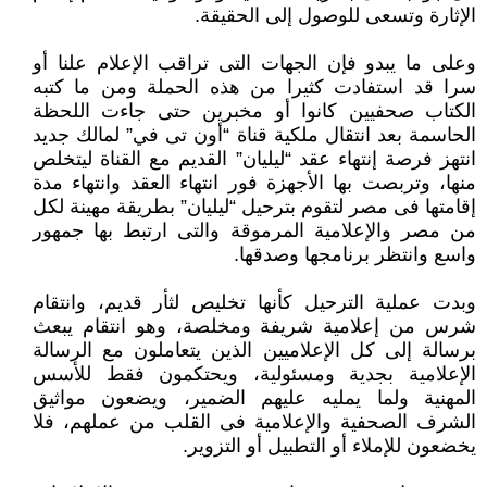
الإثارة وتسعى للوصول إلى الحقيقة.
وعلى ما يبدو فإن الجهات التى تراقب الإعلام علنا أو
سرا قد استفادت كثيرا من هذه الحملة ومن ما كتبه
الكتاب صحفيين كانوا أو مخبرين حتى جاءت اللحظة
الحاسمة بعد انتقال ملكية قناة “أون تى في” لمالك جديد
انتهز فرصة إنتهاء عقد “ليليان” القديم مع القناة ليتخلص
منها، وتربصت بها الأجهزة فور انتهاء العقد وانتهاء مدة
إقامتها فى مصر لتقوم بترحيل “ليليان” بطريقة مهينة لكل
من مصر والإعلامية المرموقة والتى ارتبط بها جمهور
واسع وانتظر برنامجها وصدقها.
وبدت عملية الترحيل كأنها تخليص لثأر قديم، وانتقام
شرس من إعلامية شريفة ومخلصة، وهو انتقام يبعث
برسالة إلى كل الإعلاميين الذين يتعاملون مع الرسالة
الإعلامية بجدية ومسئولية، ويحتكمون فقط للأسس
المهنية ولما يمليه عليهم الضمير، ويضعون مواثيق
الشرف الصحفية والإعلامية فى القلب من عملهم، فلا
يخضعون للإملاء أو التطبيل أو التزوير.