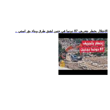
.. الاحتلال يخطر بتجريف 87 دونما في جنين لشق طرق وبناء بؤر استي