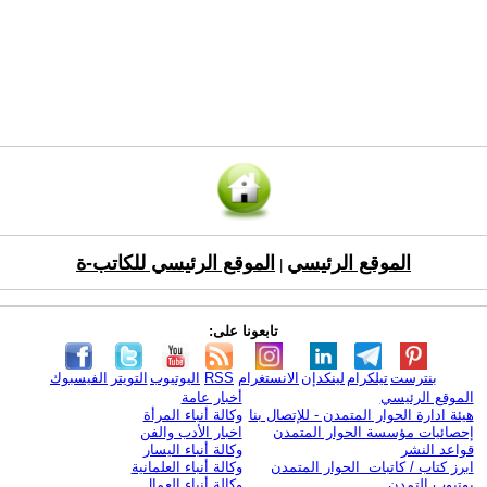
الموقع الرئيسي
الموقع الرئيسي للكاتب-ة
|
تابعونا على:
بنترست
تيلكرام
لينكدإن
الانستغرام
RSS
اليوتيوب
التويتر
الفيسبوك
الموقع الرئيسي
أخبار عامة
هيئة ادارة الحوار المتمدن - للإتصال بنا
وكالة أنباء المرأة
إحصائيات مؤسسة الحوار المتمدن
اخبار الأدب والفن
قواعد النشر
وكالة أنباء اليسار
ابرز كتاب / كاتبات الحوار المتمدن
وكالة أنباء العلمانية
يوتيوب التمدن
وكالة أنباء العمال