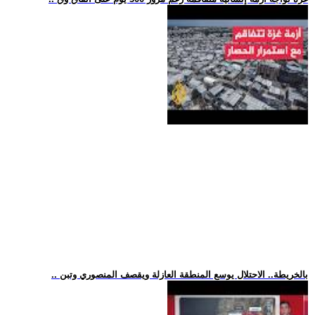
.. بالخريطة.. الاحتلال يوسع المنطقة العازلة ويقصف المنصوري وتبن