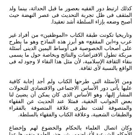
كذلك ارتبط دور الفقيه بعصور ما قبل الحداثة، بينما ولد
المثقف فى ظل تجربة التحديث فى عصر النهضة حيث
أصبح وضعه بإزاء السلطة أشد تعقيدا.
وتاريخيا تكونت طبقة الكتاب «الموظفين» من أفراد غير
عرب و»ابن المقفع» هو أبرز هذه النماذج وهو ما يطرح
على أصحاب الخصوصية فى أوساط اليمين الدينى أسئلة
مربكة تطول الافتراضات والنتائج وبخاصة حول ما يسمى
بنقاء الثقافة الإسلامية، لأن مثل هذا النقاء لا وجود له فى
الواقع بالنسبة لأى ثقافة.
ومن الأسئلة التى طرحها الكتاب ولم أجد إجابة كافية
عليها يأتى دور الأساس الاجتماعى والاقتصادى للتحولات
المشار إليها، وهو الأساس الذى كان يمكن أن يضيئ لنا
بعض الجوانب الخفية، فمثلا عند الحديث عن الفقهاء
والمتصوفة لفتت نظرى علاقة المتصوفة بالفقراء
والطبقات الشعبية، وعلاقة الكتاب والفقهاء بالسلطة.
وكان اتصال العلماء بالحكام والخضوع لهم وإخضاع
الأحكام الشرعية لأغراضهم، يثير حذر العامة ونفورها عدا