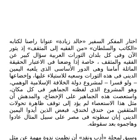
اختار المفكر السفير «خالد زيادة» عنوانا راصنا لكتابه
«الكاتب والسلطان» «من الفقيه إلى المثقف» إذ يثور
الآن وفى كل بلدان الثورات العربية سؤال كبير عن
الفقيه والمثقف ، خاصة إذا وضعنا فى الاعتبار الحقيقة
الماثلة أمامنا وهى الدور الأساسى الذى يلعبه اليمين
الدينى فى هذه الثورات وسعيه للاستيلاء عليها، وإخضاعها
– ولو قسرا – لمشروع دولة الخلافة الإسلامية الوهمي،
وهو المشروع الذى لفظته الجماهير فى كل مكان،
واستعصت هذه الجماهير على الإخضاع، والمدهش أن
مثل هذا الاستعصاء لم يؤد إلى توقف ظاهرة تحولات
المثقفين من خندق لخندق، فبعض الذين أيدوا اليمين
الدينى إبان سطوته فى مصر على سبيل المثال عادوا
وهاجموه بعد سقوطه.
وسبق لمجلة «أدب ونقد» أن نظمت ندوة مهمة عن مثل