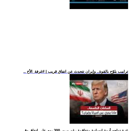
.. ترامب يلوّح بالقوة.. وإيران تتحدث عن اتفاق قريب | #غرفة_الأخ
.. غزة تواجه أزمة إنسانية متفاقمة رغم مرور 300 يوم على اتفاق وق