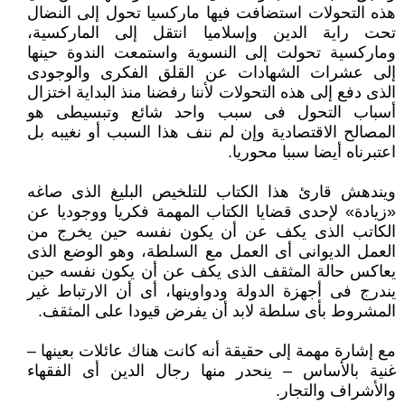
هذه التحولات استضافت فيها ماركسيا تحول إلى النضال
تحت راية الدين وإسلاميا انتقل إلى الماركسية،
وماركسية تحولت إلى النسوية واستمعت الندوة حينها
إلى عشرات الشهادات عن القلق الفكرى والوجودى
الذى دفع إلى هذه التحولات لأننا رفضنا منذ البداية اختزال
أسباب التحول فى سبب واحد شائع وتبسيطى هو
المصالح الاقتصادية وإن لم ننف هذا السبب أو نغيبه بل
اعتبرناه أيضا سببا محوريا.
ويندهش قارئ هذا الكتاب للتلخيص البليغ الذى صاغه
«زيادة» لإحدى قضايا الكتاب المهمة فكريا ووجوديا عن
الكاتب الذى يكف عن أن يكون نفسه حين يخرج من
العمل الديوانى أى العمل مع السلطة، وهو الوضع الذى
يعاكس حالة المثقف الذى يكف عن أن يكون نفسه حين
يندرج فى أجهزة الدولة ودواوينها، أى أن الارتباط غير
المشروط بأى سلطة لابد أن يفرض قيودا على المثقف.
مع إشارة مهمة إلى حقيقة أنه كانت هناك عائلات بعينها –
غنية بالأساس – ينحدر منها رجال الدين أى الفقهاء
والأشراف والتجار.