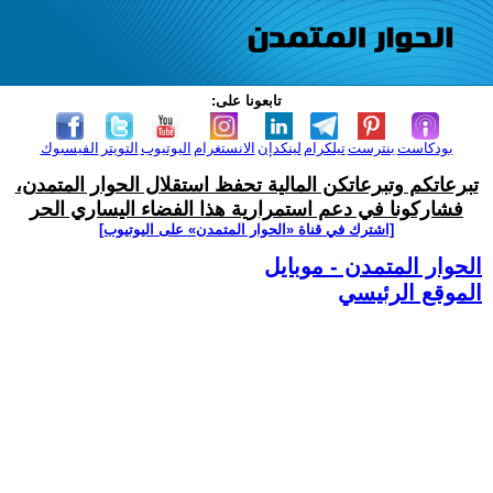
تابعونا على:
بودكاست
بنترست
تيلكرام
لينكدإن
الانستغرام
اليوتيوب
التويتر
الفيسبوك
تبرعاتكم وتبرعاتكن المالية تحفظ استقلال الحوار المتمدن،
فشاركونا في دعم استمرارية هذا الفضاء اليساري الحر
[اشترك في قناة ‫«الحوار المتمدن» على اليوتيوب]
الحوار المتمدن - موبايل
الموقع الرئيسي