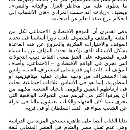
ما ينطوى عليه من مخاطر العزل والإهانة والنفي»..
ويضيف «زيادة» إنه حسب المرادى «فإن الانتساب إلى
الحكام ينزع صفة العلم عن أصحابه».
وفى تقديرى أن الموقع الاقتصادى الاجتماعى لكل من
الفقيه والمثقف والمتصوف يلعب دورا أساسيا فى تحديد
الموقف والاختيارات الفكرية والخروج عن هذه القاعدة
يشكل الاستثناء الذى يؤكدها تحدث المؤلف عن ما سماه
قدرة المتصوفة على التنبؤ بمعنى التقاط دبيب التحولات
التى تجرى فى الواقع الاقتصادى – الاجتماعي، وأضاف
المؤلف أنه كانت لهم قدرة على استشراف الغيب، وليس
هذا الاستشراف من وجهة نظرى عملية ميتافيزيقية أو
أسطورية، إنما هو فى الأساس علاقات اجتماعية تجلت
فى ارتباطهم العميق واليومى بالحياة الشعبية مكنهم من
أن يعرفوا أكثر من غيرهم مدى التحولات الواقعية التى
تجرى بينما كان الفقهاء والكتاب يعيشون غالبا فى عزلة
عن الشعب سواء فى كنف السلطان أو فى قربه.
يدلنا الكتاب أيضا على ظاهرة تستحق المزيد من الدراسة
وهى عدم تقبل مصر والشام فى العصر العثمانى للغة