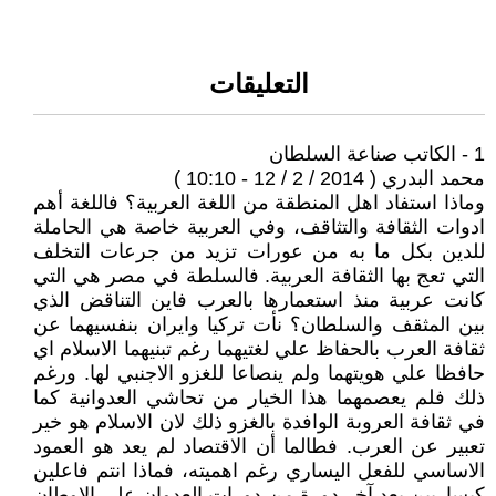
التعليقات
1 - الكاتب صناعة السلطان
محمد البدري ( 2014 / 2 / 12 - 10:10 )
وماذا استفاد اهل المنطقة من اللغة العربية؟ فاللغة أهم
ادوات الثقافة والتثاقف، وفي العربية خاصة هي الحاملة
للدين بكل ما به من عورات تزيد من جرعات التخلف
التي تعج بها الثقافة العربية. فالسلطة في مصر هي التي
كانت عربية منذ استعمارها بالعرب فاين التناقض الذي
بين المثقف والسلطان؟ نأت تركيا وايران بنفسيهما عن
ثقافة العرب بالحفاظ علي لغتيهما رغم تبنيهما الاسلام اي
حافظا علي هويتهما ولم ينصاعا للغزو الاجنبي لها. ورغم
ذلك فلم يعصمهما هذا الخيار من تحاشي العدوانية كما
في ثقافة العروبة الوافدة بالغزو ذلك لان الاسلام هو خير
تعبير عن العرب. فطالما أن الاقتصاد لم يعد هو العمود
الاساسي للفعل اليساري رغم اهميته، فماذا انتم فاعلين
كيساريين بعد آخر دورة من دورات العدوان علي الاوطان