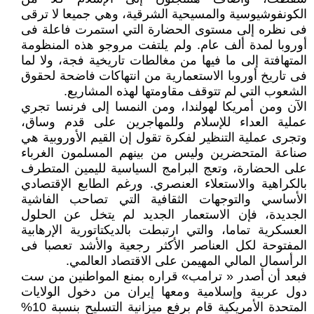
الكونفوشيوسية والمسيحية الشرقية، وهي جميعا لا ترقى
فى نظره إلى مستوى الحضارة التي استمرت فاعلة فى
أوروبا لمدة ألف عام. ولم يلتفت مروجو هذه المنظومة
المتهافتة إلى ما فيها من مغالطات تاريخية فجة، ولا لما
فى تاريخ أوروبا الاستعمارية من انتهاكات فاضحة لحقوق
الشعوب التي لم تتوقف مقاومتها لهذه المشاريع.
الآن ومن أمريكا لهولندا، ومن النمسا إلى فرنسا تجري
عملية العداء للإسلام وللمهاجرين على قدم وساق،
وتجرى عملية التنظير لفكرة تقول إن القيم الأوروبية هي
صناعة المتحضرين وليس من بينهم المسلمون الغرباء
على الحضارة، وتعج البرامج السياسية لليمين المتطرف
بالكراهية والاستعلاء العنصري. ورغم الطابع الإقتصادي
الأساسي والتوجهات الثقافية التي تصاحب الفاشية
الجديدة، فإن الاستعمار الجديد لم يتخل عن الحلول
العسكرية تماما، والتي ارتبطت بالديكتاتورية الإرهابية
المفتوحة لكل العناصر الأكثر رجعية والأشد تعصبا فى
الرأسمال المالي المهيمن على الاقتصاد العالمي.
فبعد أن أصدر « ترامب» قراره بمنع المواطنين من ست
دول عربية وإسلامية ومعها إيران من دخول الولايات
المتحدة الأمريكية قام برفع ميزانية التسليح بنسبة 10%