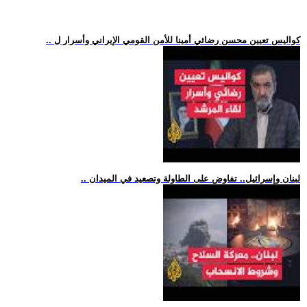
.. كواليس تعيين محسن رضائي أمينا للأمن القومي الإيراني وأسرار ل
.. لبنان وإسرائيل.. تفاوض على الطاولة وتصعيد في الميدان