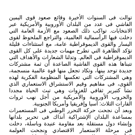
توالت فى السنوات الأخيرة وقائع صعود قوى اليمين
الفاشي فى عدد من البلدان الأوروبية والأمريكية عبر
الانتخابات. تواكب ذلك الصعود مع الأزمة العامة التي
دخلت فيها الرأسمالية العالمية، والتراجع الملحوظ لقوى
اليسار والقوى الديموقراطية عامة، مع استثناءات قليلة
تؤكد الظاهرة التي تطرح مهمات جديدة على كل القوى
الديموقراطية فى العالم. وتدلنا الشعارات والأهداف التي
تتبناها هذه القوى الفاشية الصاعدة أن ثمة مشتركات
جديدة توحد بينها، وتكاد تجعل منها قوة عالمية منسجمة،
وهي المشتركات التي تعكسها المنظومة الفكرية لهذه
القوى، فى مفاهيم وقيم الاستشراق الاستعماري الذي
نشأ كتبرير ثقافي للغزوات وهي تبث الحياة مجددا
والحروب الأوروبية والأمريكية من أجل نهب ثروات
القارات الثلاث: آسيا وإفريقيا وأمريكا الجنوبية.
وبعد أن نجحت حركة التحرر الوطني فى المستعمرات
بمساعدة البلدان الإشتراكية آنذاك فى تحرير بلدانها
وإنشاء دول مستقلة بعد مقاومة عنيدة وباسلة، دخلت
فى مرحلة الاستعمار الاقتصادي ونجحت العولمة