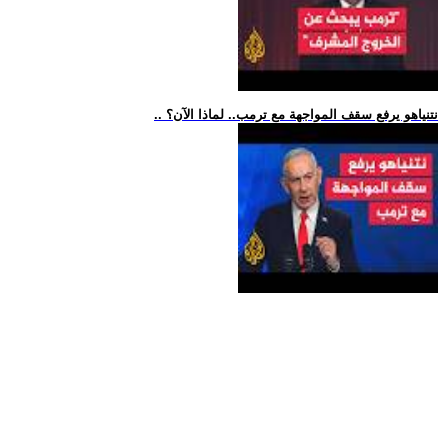
.. نتنياهو يرفع سقف المواجهة مع ترمب.. لماذا الآن؟