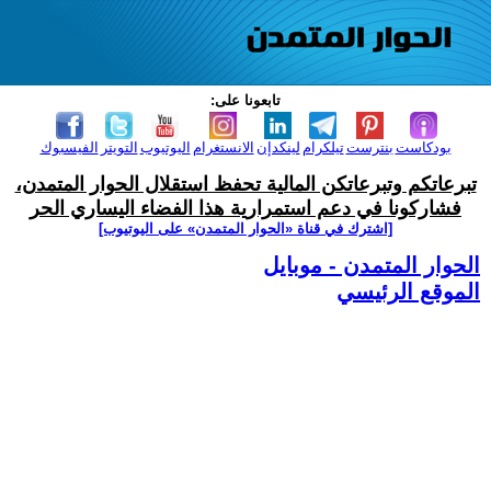
تابعونا على:
بودكاست
بنترست
تيلكرام
لينكدإن
الانستغرام
اليوتيوب
التويتر
الفيسبوك
تبرعاتكم وتبرعاتكن المالية تحفظ استقلال الحوار المتمدن،
فشاركونا في دعم استمرارية هذا الفضاء اليساري الحر
[اشترك في قناة ‫«الحوار المتمدن» على اليوتيوب]
الحوار المتمدن - موبايل
الموقع الرئيسي