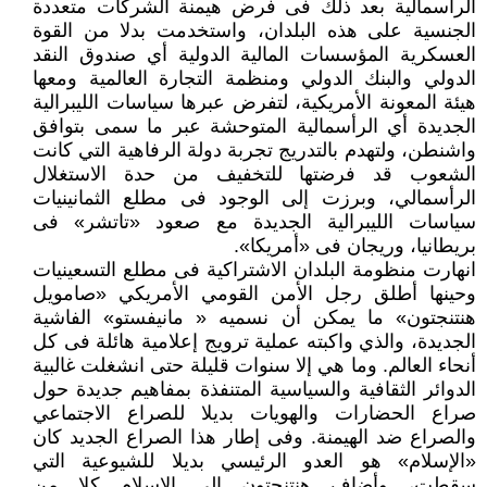
الرأسمالية بعد ذلك فى فرض هيمنة الشركات متعددة
الجنسية على هذه البلدان، واستخدمت بدلا من القوة
العسكرية المؤسسات المالية الدولية أي صندوق النقد
الدولي والبنك الدولي ومنظمة التجارة العالمية ومعها
هيئة المعونة الأمريكية، لتفرض عبرها سياسات الليبرالية
الجديدة أي الرأسمالية المتوحشة عبر ما سمى بتوافق
واشنطن، ولتهدم بالتدريج تجربة دولة الرفاهية التي كانت
الشعوب قد فرضتها للتخفيف من حدة الاستغلال
الرأسمالي، وبرزت إلى الوجود فى مطلع الثمانينيات
سياسات الليبرالية الجديدة مع صعود «تاتشر» فى
بريطانيا، وريجان فى «أمريكا».
انهارت منظومة البلدان الاشتراكية فى مطلع التسعينيات
وحينها أطلق رجل الأمن القومي الأمريكي «صامويل
هنتنجتون» ما يمكن أن نسميه « مانيفستو» الفاشية
الجديدة، والذي واكبته عملية ترويج إعلامية هائلة فى كل
أنحاء العالم. وما هي إلا سنوات قليلة حتى انشغلت غالبية
الدوائر الثقافية والسياسية المتنفذة بمفاهيم جديدة حول
صراع الحضارات والهويات بديلا للصراع الاجتماعي
والصراع ضد الهيمنة. وفى إطار هذا الصراع الجديد كان
«الإسلام» هو العدو الرئيسي بديلا للشيوعية التي
سقطت، وأضاف هنتنجتون إلى الإسلام كلا من