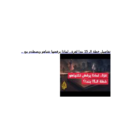
.. تفاصيل خطة الـ 15 بندا لغزة.. لماذا يرفضها نتنياهو ويصطدم مع