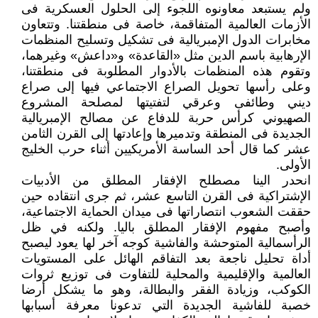
ولم يستبعد معاونوه اللجوء إلى الحلول العسكرية فى
الأزمات العالمية المتفاقمة، خاصة فى منطقتنا. وتتعاون
مخابرات الدول الإمبريالية فى تشكيل وتسليح المنظمات
الإرهابية باسم الدين مثل «القاعدة» و«داعش» وغيرهما،
وتقوم هذه المنظمات بالأدوار المطلوبة فى منطقتنا،
وعلى رأسها تحويل الصراع الاجتماعي فيها إلى صراع
ديني وطائفى وعرقي لتفتيتها لمصلحة المشروع
الصهيوني كرأس حربة للدفاع عن مصالح الإمبريالية
الجديدة فى المنطقة وتدميرها وإعادتها إلى القرن الثامن
عشر كما قال أحد الساسة الأمريكيين أثناء حرب الخليج
الأولى.
انحدر الينا مصطلح الإفقار المطلق من الأدبيات
الإشتراكية فى القرن التاسع عشر، ثم جرى انتقاده حين
حققت الشعوب انتصاراتها فى ميدان الحماية الاجتماعية،
وأصبح مفهوم الإفقار المطلق باليا. ولكنه في ظل
الرأسمالية المتوحشة والفاشية كوجه آخر لها يعود ليصبح
أداة تحليل ناجعة بعد التفاقم الهائل على المستويات
العالمية والإقليمية والمحلية للتفاوت فى توزيع ثروات
الكوكب، وزيادة الفقر والبطالة، وهو ما يشكل أرضا
خصبة للفاشية الجديدة التي تدعونا معرفة أسبابها