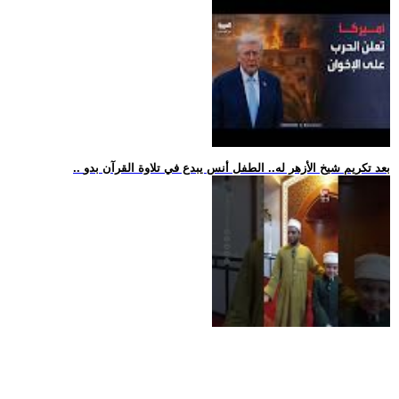
.. بعد تكريم شيخ الأزهر له.. الطفل أنس يبدع في تلاوة القرآن بدو