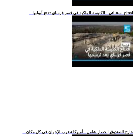
.. افتتاح استثنائي.. الكنيسة الملكية في قصر فرساي تفتح أبوابها
.. خارج الصندوق | حصار شامل.. أميركا تضرب الإخوان في كل مكان