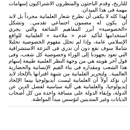
للتاريخ، وقدم الباحثون والمنظرون الاشتراكيون إسهامات
مهمة فى هذا الميدان.
لهذا كله لا يكفى أن نطرح شعار العلمانية مجرداً بل لابد
أن يكون له مضمون اجتماعي تقدمي.. وتشكل
«الخصوصية» أبرز المفاهيم الشائعة والتي يجري
استخدامها لتأكيد عدم « ملاءمة « العلمانية للواقع
الإسلامي عامة، وإذا لم نحلل مفهوم الخصوصية تحليلا
شاملا سوف نقع دون أن ندري فى النزعة الاستشراقية
التي تعود بجهودنا إلى الوراء وخصوصية كل شعب، وفى
قول آخر هويته هي من وجهة النظر العلمية طبيعة إسهام
هذا الشعب ومقداره فى بناء القيم الإنسانية والحضارية
العالمية.. ولتحرير العلمانية من شبهة اقترانها بالإلحاد لابد
أن نؤكد أولاً أن العلمانية ليست أيديولوجيا بينما الإلحاد
إيديولوجيا، والعلمانية هي آلية سياسية لفصل الدين عن
الدولة، وإبقاء الدولة على مسافة واحدة من كل أصحاب
الديانات وغير المتدينين لتؤسس مبدأ المواطنة.