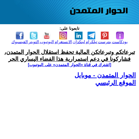
تابعونا على:
بودكاست
بنترست
تيلكرام
لينكدإن
الانستغرام
اليوتيوب
التويتر
الفيسبوك
تبرعاتكم وتبرعاتكن المالية تحفظ استقلال الحوار المتمدن،
فشاركونا في دعم استمرارية هذا الفضاء اليساري الحر
[اشترك في قناة ‫«الحوار المتمدن» على اليوتيوب]
الحوار المتمدن - موبايل
الموقع الرئيسي