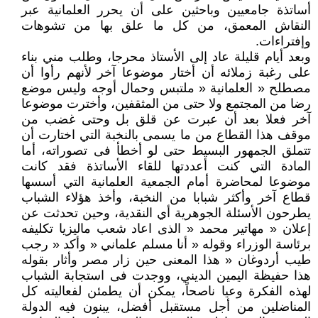
أساتذة جامعيين وباحثين على أن يحرر العلمانية عبر
النقاش المعمق، من كل ما علق بها من تشوهات
وإفتراءات.
وبعد أيام قليلة عاد إلى الأستاذ محرجا، وطلب مني بناء
على رغبة زملائه أن أختار موضوعا آخر لأنهم رأوا أن
مصطلح « العلمانية « ملتبس وحمال أوجه وليس موضع
رضا من المجتمع ولا حتى من المثقفين، وأخترت موضوعا
آخر فعلا بعد أن عبرت عن قلق بل وحتى غضب من
موقف هذا القطاع من ما يسمى بالنخبة التي اختارت أن
تتملق الجمهور البسيط حتى لو أخطأ فى تصوراته، أما
المادة التي كنت أعددتها للقاء الأساتذة فقد كانت
موضوعا لمحاضرة أمام الجمعية العلمانية التي أسسها
قطاع آخر وأكثر شبابا من النخبة، وأخذ هؤلاء الشباب
يطرحون الأسئلة الجوهرية أي النقدية، وحين تحدثت عن
إعلان « مهاتير محمد « الذى اعاد شعب ماليزيا تكليفه
برئاسة الوزراء وقوله « أنا مسلم علماني « وأكد « رجب
طيب أردوغان « هذا المعنى حين زار مصر وأثار بقوله
هذا حفيظة اليمين الديني، ووجدت فى استجابة الشباب
لهذه الفكرة وعيا ناصحاً، يمكن أن يطمئن لفعاليته كل
المناضلين من أجل مستقبل أفضل، يبنون فيه الدولة