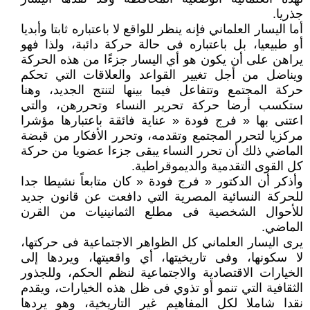
جذريا.
أما اليسار العلماني فإنه ينظر للواقع لا باعتباره ثابتا وأبديا
أو طبيعيا، بل باعتباره فى حالة حركة دائبة، ولذا فهو
يراهن على أن يكون هو أي اليسار جزءًا من هذه الحركة
ويناضل من أجل تغيير القواعد والعلاقات التي تحكم
حركة المجتمع وتتفاعل فيما بينها لتنتج الجديد، وهنا
ستكسب أرضا حركة تحرير النساء وتحررهن، والتي
اعتنى بها « فرج فودة « عناية فائقة باعتبارها مؤشرا
مركزيا لتحرر المجتمع وتقدمه، وتحرر الأفكار من قبضة
الماضي ذلك أن تحرر النساء يبقى جزءا عضويا من حركة
كل القوى التقدمية والديموقراطية.
وأذكر أن الدكتور « فرج فودة « كان متابعاً نشيطا جدا
للحركة النسائية المصرية التي دافعت عن قانون جديد
للأحوال الشخصية فى مطلع الثمانينيات من القرن
الماضي.
يرى اليسار العلماني كل الظواهر الاجتماعية فى حركتها،
لا سكونها، وفى تاريخيتها، أي واقعيتها، ويردها إلى
الخيارات الاقتصادية والاجتماعية لنظم الحكم، وللجذور
الثقافية التي تنمو أو تذوي فى ظل هذه الخيارات، ويقدم
نقدا شاملا لكل المفاهيم غير التاريخية، وهو يردها