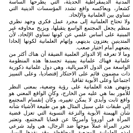
المدنية الديمقراطية الحديثة، التي يطرحها الساسة
كشعار، ويعاكسه واقع تشدد المؤسسات الدينية التي
تساوي بين العلمانية والإلحاد.
ولا تحتاج العلمانية إلى مجرد عمل فكري وجهد نظري
منظم يجعل المجتمع الواسع يتقبلها، ويزيح مخاوفه غير
المبنية على أساس علمي عن كونها تساوي الإلحاد، لأن
المتدينين يعتزون بدينهم، وإتهام العلمانية لكونها إلحادا
يضعهم أمام اختيار صعب.
وما لا تعرفه إلا الدوائر العلمية الضيقة أن هناك أكثر من
علمانية فهناك علمانية يمينية تجسدها هذه المنظومة
الواسعة من الدول الامبريالية، وهي دول علمانية ذكورية
ذات مضمون قائم على الاحتكار إقتصاديا، وعلى التمييز
اجتماعياً وعلى الأبوية ثقافيا.
وتنهض هذه العلمانية على رؤية وضعية، بمعنى النظر
للأمور بما هي عليه من الخارج، وكأن الواقع المعني هو
واقع ثابت وأبدي لا يمكن تغييره، وكأن إنقسام المجتمع
إلى طبقات على سبيل المثال هو من طبيعة الأشياء شأنه
شأن الهيمنة الأبوية والنزعة النسوية التي تعزل قضية
المرأة فى أوروبا وأمريكا عن قضايا المجتمع، وتعتبر
تحرر المرأة عملاً موجهاً ضد الرجال، هي وليد شرعي
لهذه العلمانية الوضعية المحافظة وقد نقدها اليسار