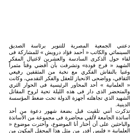
دعتني الجمعية المصرية للتنوير برئاسة الصديق
السينمائي والكاتب « أحمد فؤاد درويش » للمشاركة فى
لقاء حول الذكرى السادسة والعشرين لاغتيال المفكر
الشهيد « فرج فودة» وتشرفت بأن أقضي وقتاً مثمراً
وغنيا بالنقاش الفكري مع نخبة من المثقفين رفيعي
الثقافي، وواضحى الانحياز للعقل والفكر التقدمي، وكانت
« العلمانية » أحد المحاور الرئيسية فى الحوار الثري
والمتحضر الذى دار فى هذه الليلة تحية لروح المقاتل
الشهيد الذي تجاهلته أجهزة الدولة تحت ضغط المؤسسة
الدينية.
تذكرت أنني تلقيت قبل بضعة شهور دعوة من أحد
أساتذة الجامعة لألقي محاضرة فى مجموعة من الأساتذة
والباحثين على أن أختار أنا الموضوع، وأخترت موضوع «
العلمانية « فليس أقدر من مثل هذا المحفل المكون من