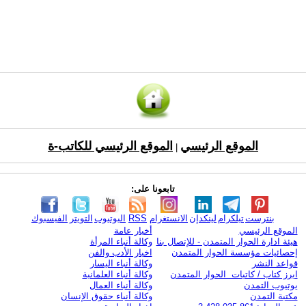
الموقع الرئيسي
الموقع الرئيسي للكاتب-ة
|
تابعونا على:
بنترست
تيلكرام
لينكدإن
الانستغرام
RSS
اليوتيوب
التويتر
الفيسبوك
الموقع الرئيسي
أخبار عامة
هيئة ادارة الحوار المتمدن - للإتصال بنا
وكالة أنباء المرأة
إحصائيات مؤسسة الحوار المتمدن
اخبار الأدب والفن
قواعد النشر
وكالة أنباء اليسار
ابرز كتاب / كاتبات الحوار المتمدن
وكالة أنباء العلمانية
يوتيوب التمدن
وكالة أنباء العمال
مكتبة التمدن
وكالة أنباء حقوق الإنسان