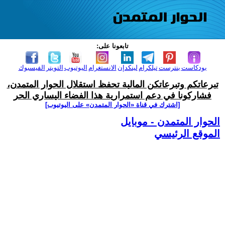
تابعونا على:
بودكاست
بنترست
تيلكرام
لينكدإن
الانستغرام
اليوتيوب
التويتر
الفيسبوك
تبرعاتكم وتبرعاتكن المالية تحفظ استقلال الحوار المتمدن،
فشاركونا في دعم استمرارية هذا الفضاء اليساري الحر
[اشترك في قناة ‫«الحوار المتمدن» على اليوتيوب]
الحوار المتمدن - موبايل
الموقع الرئيسي