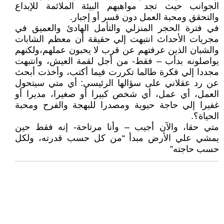
الجوانب حيث تجد مواهبهم البيئة الملائمة للإبداع
والتحقق ومحبة العمل دون قسر أو إجبار.
في فترة الحجر المنزلي والتأمل الهادئ والعميق في
مجريات الأحداث انتبهت إلي حقيقة أن معظم الشابات
والشبان الذين عرفتهم عن قرب لا يحبون عملهم،ولكنهم
يواصلونه بدأب – فقط- من أجل لقمة العيش، وانتبهت
مجددا إلي فكرة طالما تكررت فيما أكتب، وأخذت أبحث
عن رد عقلاني على سؤالها الرئيسي: أي متي سيتحول
العمل، أي عمل، أي شخص كبيرا أو صغيرا، مديرا أو
غفيرا إلي حاجة حيوية ومصدرا للبهجة والفرح ومحبة
الحياة؟.
متي حقا، والآن أجيب – وأنا مرتاحة- إنه فقط حين
يمشي علي الأرض مبدأ “من كل حسب قدرته، ولكل
حسب حاجته”