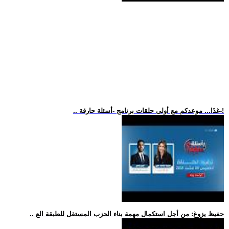
.. غدًا... موعدكم مع أولى حلقات برنامج -أسئلة حارقة-!
.. حفيظ يزوغ: من أجل استكمال مهمة بناء الحزب المستقل للطبقة الع