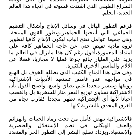
الصراع الطبقي الذي اشتدت قسوته في اتجاه هذا العالم
الجديد- الحلم.
فرغم التطور الهائل في وسائل الإنتاج وأشكال التنظيم
الجماعي التي أنتجتها الجماهير،وتطور القوي المنتجة،
وهي جميعا عوامل تفتح الباب ليكون الإنتاج كافيا لتطوير
ثروة مادية تفيض حتي عن حاجة الجماهير كافة علي
امتداد المعمورة،أقول رغم كل هذا مايزال في العالم ما
يزيد علي المليار جائع جوعا فعليا لا مجازيا، فضلا عن
الآلام والمآسي الأخري الكثيرة.
وفي ظل هذا المناخ الكئيب الذي يظلله الخوف بل الهلع
في مواجهة عدو غامض تستعيد الأدبيات الإشتراكية
رونقها وتنتشر مجددا علي نطاق واسع، وأصبح القول بأن
الاشتراكية تساوي توزيع الفقر مثار للسخرية بل والغضب
احيانا لأنها أي الإشتراكية تظهر مجددا كقارب نجاة من
الغرق المحدق بالبشرية كلها.
فالاشتراكية تنهض كأمل من تحت رماد الخيبات والهزائم
والعنف الهيكلي في نظم الإستغلال والعنصرية
والإستعباد،ويزداد تطلع البشر إلي التطور الحر والمتعدد