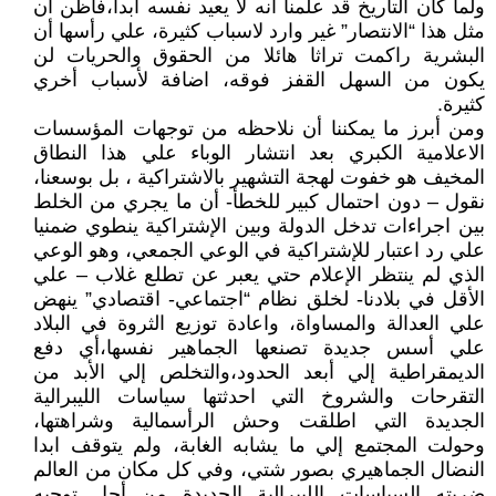
ولما كان التاريخ قد علمنا أنه لا يعيد نفسه ابدا،فأظن أن
مثل هذا “الانتصار” غير وارد لاسباب كثيرة، علي رأسها أن
البشرية راكمت تراثا هائلا من الحقوق والحريات لن
يكون من السهل القفز فوقه، اضافة لأسباب أخري
كثيرة.
ومن أبرز ما يمكننا أن نلاحظه من توجهات المؤسسات
الاعلامية الكبري بعد انتشار الوباء علي هذا النطاق
المخيف هو خفوت لهجة التشهير بالاشتراكية ، بل بوسعنا،
نقول – دون احتمال كبير للخطأ- أن ما يجري من الخلط
بين اجراءات تدخل الدولة وبين الإشتراكية ينطوي ضمنيا
علي رد اعتبار للإشتراكية في الوعي الجمعي، وهو الوعي
الذي لم ينتظر الإعلام حتي يعبر عن تطلع غلاب – علي
الأقل في بلادنا- لخلق نظام “اجتماعي- اقتصادي” ينهض
علي العدالة والمساواة، واعادة توزيع الثروة في البلاد
علي أسس جديدة تصنعها الجماهير نفسها،أي دفع
الديمقراطية إلي أبعد الحدود،والتخلص إلي الأبد من
التقرحات والشروخ التي احدثتها سياسات الليبرالية
الجديدة التي اطلقت وحش الرأسمالية وشراهتها،
وحولت المجتمع إلي ما يشابه الغابة، ولم يتوقف ابدا
النضال الجماهيري بصور شتي، وفي كل مكان من العالم
ضربته السياسات الليبرالية الجديدة من أجل توجيه