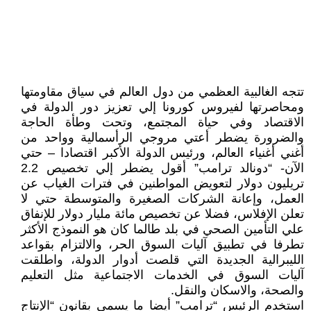
تتجه الغالبية العظمي من دول العالم في سياق مقاومتها
ومحاصرتها لفيروس كورونا إلي تعزيز دور الدولة في
الاقتصاد وفي حياة المجتمع، وتحت وطأة الحاجة
والضرورة يضطر أعتي مروجي الرأسمالية وواحد من
أغني أغنياء العالم، ورئيس الدولة الأكبر اقتصادا – حتي
الآن- “دونالد ترامب” أقول يضطر إلي تخصيص 2.2
تريليون دولار لتعويض المواطنين في فترات الغياب عن
العمل، وإعانة الشركات الصغيرة والمتوسطة حتي لا
تعلن الإفلاس، فضلا عن تخصيص مائة مليار دولار للإنفاق
علي التأمين الصحي في بلد طالما كان هو النموذج الأكثر
تطرفا في تطبيق آليات السوق الحر، والالتزام بقواعد
الليبرالية الجديدة التي قلصت أدوار الدولة، واطلقت
آليات السوق في الخدمات الاجتماعية مثل التعليم
والصحة، والاسكان والنقل.
استخدم الرئيس “ترامب” أيضا ما يسمي بقانون “الإنتاج