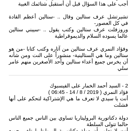
أجب على هذا السؤال قبل أن أستقبل شتائمك الغبية
تشيرتشل عرف ستالين وقال .. -ستالين أعظم القادة
في كل العصور-
وروزفلت عرف ستالين وكتب يقول .. -سيبني ستالين
عالما يسوده السلام والديموقراطية
وفؤاد النمري عرف ستالين من آثاره وكتب كتابا -من هو
ستالين وما هي الستالينية- منشوراً على النت ومن شأنه
أن يخرس جميع أعداء ستالين وأحد الأصغرين منهم عامر
سلي
2 - السيد أحمد الخمار على الفيسبوك
فؤاد النمري ( 2019 / 8 / 14 - 06:45 )
أنت يا سيدي لا تعرف ما هي الإشتراكية لتحكم على أنها
فشلت
دولة دكتاتورية البروليتاريا تساوي بين الناس جميع الناس
حالما تتولى السلطة
أنت لا تعلم بأن دولة دكتاتورية البروليتاريا تلغي جميع