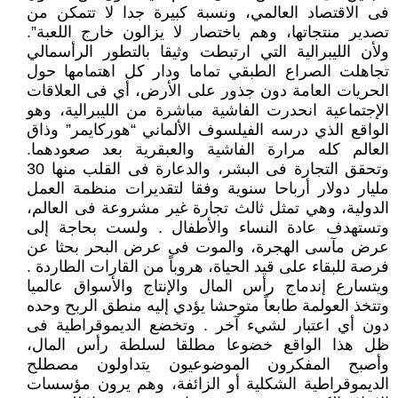
فى الاقتصاد العالمي، ونسبة كبيرة جدا لا تتمكن من
تصدير منتجاتها، وهم باختصار لا يزالون خارج اللعبة”.
ولأن الليبرالية التي ارتبطت وثيقا بالتطور الرأسمالي
تجاهلت الصراع الطبقي تماما ودار كل اهتمامها حول
الحريات العامة دون جذور على الأرض، أي فى العلاقات
الإجتماعية انحدرت الفاشية مباشرة من الليبرالية، وهو
الواقع الذي درسه الفيلسوف الألماني “هوركايمر” وذاق
العالم كله مرارة الفاشية والعبقرية بعد صعودهما.
وتحقق التجارة فى البشر، والدعارة فى القلب منها 30
مليار دولار أرباحا سنوية وفقا لتقديرات منظمة العمل
الدولية، وهي تمثل ثالث تجارة غير مشروعة فى العالم،
وتستهدف عادة النساء والأطفال . ولست بحاجة إلى
عرض مآسى الهجرة، والموت فى عرض البحر بحثا عن
فرصة للبقاء على قيد الحياة، هروباً من القارات الطاردة .
ويتسارع إندماج رأس المال والإنتاج والأسواق عالميا
وتتخذ العولمة طابعاً متوحشا يؤدي إليه منطق الربح وحده
دون أي اعتبار لشيء آخر . وتخضع الديموقراطية فى
ظل هذا الواقع خضوعا مطلقا لسلطة رأس المال،
وأصبح المفكرون الموضوعيون يتداولون مصطلح
الديموقراطية الشكلية أو الزائفة، وهم يرون مؤسسات