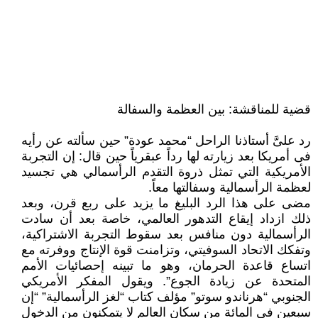
قضية للمناقشة: بين العظمة والسفالة
رد علىَّ أستاذنا الراحل “محمد عودة” حين سألته عن رأيه
فى أمريكا بعد زيارته لها رداً عبقرياً حين قال: إن التجربة
الأمريكية التي تمثل ذروة التقدم الرأسمالي هي تجسيد
لعظمة الرأسمالية وسفالتها معاً.
مضى على هذا الرد البليغ ما يزيد على ربع قرن، وبعد
ذلك ازداد إيقاع التدهور العالمي، خاصة بعد أن سادت
الرأسمالية دون منافس بعد سقوط التجربة الاشتراكية،
وتفكك الاتحاد السوفيتي، وتزامنت قوة الإنتاج ووفرته مع
اتساع قاعدة الحرمان، وهو ما تبينه إحصائيات الأمم
المتحدة عن زيادة الجوع”. ويقول المفكر الأمريكي
الجنوبي “هرناندو سوتو” مؤلف كتاب “لغز الرأسمالية” “إن
سبعين فى المائة من سكان العالم لا يتمكنون من الدخول