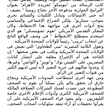
كاتب الرسالة من “موسكو” لجريدة “الأهرام” بعنوان
“البرامج الحوارية مدفوعة الأجر تجتاح روسيا “ يضيف :
أنه حتى الاشتباكات وتبادل اللكمات والشتائم تجري
بموجب سيناريو”. ولكن الصراع الإجتماعي والسياسي
ينتج أدوات أخرى فى مواجهة هذا الانحطاط، وكان
المفكر التقدمي الأمريكي “نعوم تشومسكي” هو الذي
استخدم مصطلح “الانحطاط “ فى وصف الواقع الناتج
عن انتخاب “ترمب” رئيساً للولايات المتحدة الأمريكية.
وتقول الكاتبة المصرية “منى الطحاوي” التي تعيش فى
الولايات المتحدة الأمريكية وتكتب فى بعض صحفها. “ إن
الحاجة هي أم الإختراع معلقة على انتشار كتابات
المصريين على “الفيس بوك” و”تويتر” و”الواتس” وغيرها،
إذ وجدوا ضالتهم فى حرية التعبير لأنه ليس لديهم الكثير
من قنوات التعبير عن الرأي.
ومن جهة أخرى استطاعت المدونات الأمريكية وبنجاح
خارق أن تحقق مالم يكن ممكنا أن تقوم به الصحف
المطبوعة حين تصدت لفساد الشركات العملاقة المالكة
للصحف الأمريكية الكبرى وأدوات الإعلام الأخرى خاصة
التليفزيون . ولم يتعود قراء الصحف الأمريكية على أن
يقرأوا تحقيقات أو آراء تنتقد سلوكيات أصحاب الصحف،