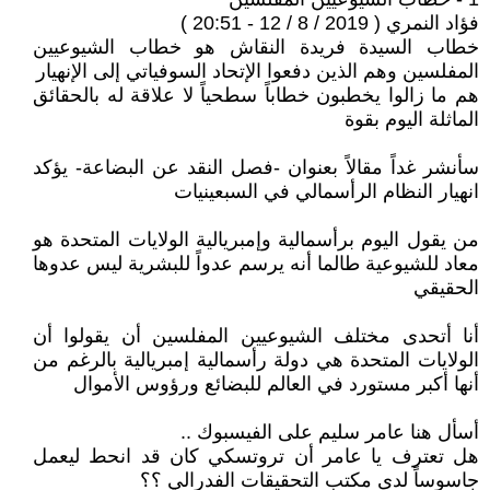
فؤاد النمري ( 2019 / 8 / 12 - 20:51 )
خطاب السيدة فريدة النقاش هو خطاب الشيوعيين
المفلسين وهم الذين دفعوا الإتحاد السوفياتي إلى الإنهيار
هم ما زالوا يخطبون خطاباً سطحياً لا علاقة له بالحقائق
الماثلة اليوم بقوة
سأنشر غداً مقالاً بعنوان -فصل النقد عن البضاعة- يؤكد
انهيار النظام الرأسمالي في السبعينيات
من يقول اليوم برأسمالية وإمبريالية الولايات المتحدة هو
معاد للشيوعية طالما أنه يرسم عدواً للبشرية ليس عدوها
الحقيقي
أنا أتحدى مختلف الشيوعيين المفلسين أن يقولوا أن
الولايات المتحدة هي دولة رأسمالية إمبريالية بالرغم من
أنها أكبر مستورد في العالم للبضائع ورؤوس الأموال
أسأل هنا عامر سليم على الفيسبوك ..
هل تعترف يا عامر أن تروتسكي كان قد انحط ليعمل
جاسوساً لدى مكتب التحقيقات الفدرالي ؟؟