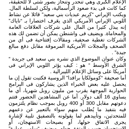
الإعلام الكبرى وهي تنحدر وتنحاز بصور شتى لا للحقيقة،
كما كانت فى بدء صعود الرأسمالية، ولكن لسلطة المال.
ويكتب الإيراني “كريم عبديات بني سعيد” قائلا عن نشاط
اللوبي الإيراني الأمريكي الذي يعَرف اختصارا بـ “ناياك”
إنه يبذل كثيرا من المال على شركات العلاقات العامة
والمحاماة. ويضيف فى واشنطن يمكن أن تضمن لك هذه
الشركات تغطية صحفية، ومقالات إفتتاحية فى أي من
الصحف والمجلات الأمريكية المرموقة مقابل دفع مبالغ
جيدة” .
وكان عنوان الموضوع الذي نشره بني سعيد فى جريدة “
الشرق الأوسط “ هو : كيف يؤثر اللوبي الإيراني فى
أمريكا على وسائل الإعلام الليبرالية .
أما صحيفة “كومولكايا برافدا” الروسية فكتبت تقول إن ما
يحصل عليه بعض الخبراء الذين يشاركون فى البرامج
الحوارية الموجهة يقرب من مليون روبل شهريا، أي ما
يساوي 16 ألف دولار. أما عن المشاهدين الحضور فتتم
دعوتهم مقابل 300 أو 400 روبل بموجب نظام يلتزمون
فيه بتنفيذ ما يُطلب منهم سواء بالتعبير عن دعمهم
للمتحدثين، وتأييدهم لما يقولونه بالتصفيق تلبية لإشارة
يجرى الاتفاق حولها، أو بصيحات الاستهجان، أو
الاستحسان حسب المتفق حوله. ويضيف “سامي عمارة”