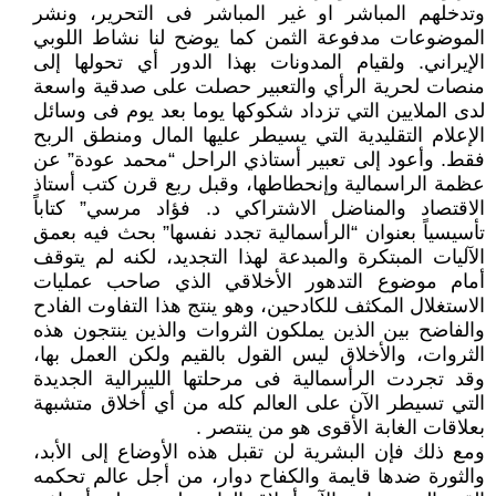
وتدخلهم المباشر او غير المباشر فى التحرير، ونشر
الموضوعات مدفوعة الثمن كما يوضح لنا نشاط اللوبي
الإيراني. ولقيام المدونات بهذا الدور أي تحولها إلى
منصات لحرية الرأي والتعبير حصلت على صدقية واسعة
لدى الملايين التي تزداد شكوكها يوما بعد يوم فى وسائل
الإعلام التقليدية التي يسيطر عليها المال ومنطق الربح
فقط. وأعود إلى تعبير أستاذي الراحل “محمد عودة” عن
عظمة الراسمالية وإنحطاطها، وقبل ربع قرن كتب أستاذ
الاقتصاد والمناضل الاشتراكي د. فؤاد مرسي” كتاباً
تأسيسياً بعنوان “الرأسمالية تجدد نفسها” بحث فيه بعمق
الآليات المبتكرة والمبدعة لهذا التجديد، لكنه لم يتوقف
أمام موضوع التدهور الأخلاقي الذي صاحب عمليات
الاستغلال المكثف للكادحين، وهو ينتج هذا التفاوت الفادح
والفاضح بين الذين يملكون الثروات والذين ينتجون هذه
الثروات، والأخلاق ليس القول بالقيم ولكن العمل بها،
وقد تجردت الرأسمالية فى مرحلتها الليبرالية الجديدة
التي تسيطر الآن على العالم كله من أي أخلاق متشبهة
بعلاقات الغابة الأقوى هو من ينتصر .
ومع ذلك فإن البشرية لن تقبل هذه الأوضاع إلى الأبد،
والثورة ضدها قايمة والكفاح دوار، من أجل عالم تحكمه