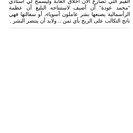
القيم التي تصارع الآن أخلاق الغابة وليسمح لي أستاذي
“محمد عودة” أن أضيف لاستنتاجه البليغ أن عظمة
الرأسمالية يصنعها بشر عاملون أسوياء، أو سفالتها فهي
ناتج التكالب على الربح بأي ثمن .. ولابد أن ينتصر البشر .