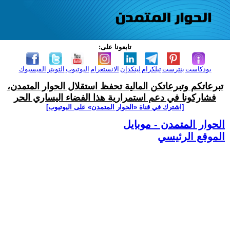
تابعونا على:
بودكاست
بنترست
تيلكرام
لينكدإن
الانستغرام
اليوتيوب
التويتر
الفيسبوك
تبرعاتكم وتبرعاتكن المالية تحفظ استقلال الحوار المتمدن،
فشاركونا في دعم استمرارية هذا الفضاء اليساري الحر
[اشترك في قناة ‫«الحوار المتمدن» على اليوتيوب]
الحوار المتمدن - موبايل
الموقع الرئيسي