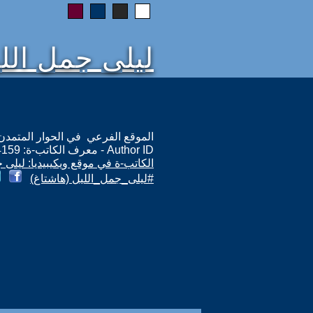
ليلى جمل الل
الموقع الفرعي في الحوار المتمدن: ps://www.ahewar.org/m.asp?i=14159
Author ID - معرف الكاتب-ة: 14159
الكاتب-ة في موقع ويكيبيديا: ليلى 
#ليلى_جمل_الليل (هاشتاغ)