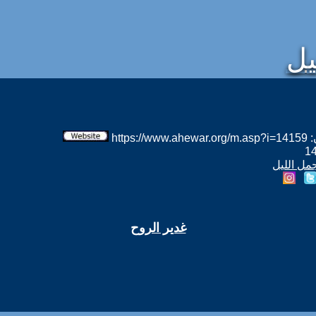
يل
htt
جمل الليل
غدير الروح