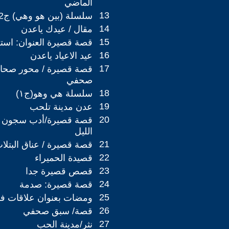
الماضي
13
سلسلة (بين هو وهي) ج2
14
مقال / عيدك ياعدن
15
قصة قصيرة العنوان: استر
16
عيد الاعياد ياعدن
17
قصة قصيرة / محور صحافة
صحفي
18
سلسلة هي وهو(ج١)
19
عدن مدينة تلحب
20
قصة قصيرة/أدب سجون ب
الليل
21
قصة قصيرة / عناق البتلا
22
قصيدة الحميراء
23
قصص قصيرة جدا
24
قصة قصيرة: صدمة
25
ومضات بعنوان علاقات ف
26
قصة/ سبق صحفي
27
نثر/مدينة الحب