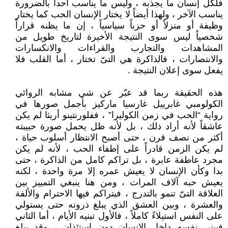
فلكل إنسان ما يجذبه ، وليس ما يناسب أحداً بالضرورة
يناسب الآخر ، ولهذا أيضاً لا يختار الإنسان الحب كما يختار
وظيفة أو منزلاً أو حزباً سياسياً ، إن ما يظنه قراراً
شخصياً ليس سوى النتيجة الأخيرة لتاريخ طويل من
المشاهدات والتجارب والقراءات والانكسارات
والانتصارات ، فالذاكرة هي التىّ تختار ، أما القلب فلا
يفعل سوى إعلان النتيجة .
هذه الحقيقة ربما قد عبّر عن شي مشابه الروائي
الكولومبي غابرييل غارسيا ماركيز بأجمل صورها في
رواية “الحب في زمن الكوليرا” ، ففلورنتينو أريثا لم يكن
عاشقاً لأنه أراد ذلك ، بل لأنه ظل يحمل صورة حبيبته
أكثر من نصف قرن ، حتى أصبح الانتظار أسلوب حياة ،
لم يكن الزمن قادراً على إطفاء الحب ، لأنه لم يكن
مجرد عاطفة عابرة ، بل تراكم كامل من الذاكرة ، حتى
بدا وكأن الإنسان لا يعيش عمره إلا مرة واحدة ، لكنه
يعيش حبه آلاف المرات ، ومن هنا ينبغي التمييز بين
العلاقة التىّ تنمو بالتدرج ، فيتراكم فيها الاحترام والألفة
والعشرة ، وبين العشق الذي يبلغ ذروته حتى يستولي
على النفس استيلاءً كاملاً ، فالأول تبنيه الأيام ، أما الثاني
فيبني نفسه داخل الإنسان دون استئذان ، وقد يبلغ