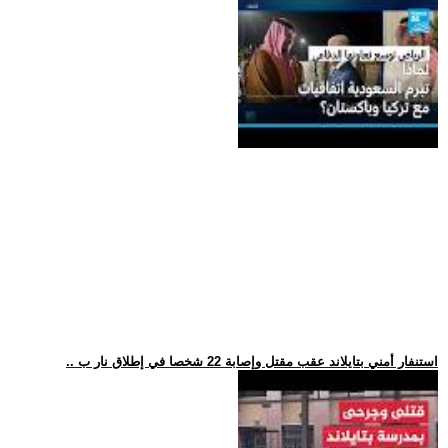
.. استنفار أمني بتايلاند عقب مقتل وإصابة 22 شخصا في إطلاق نار ب