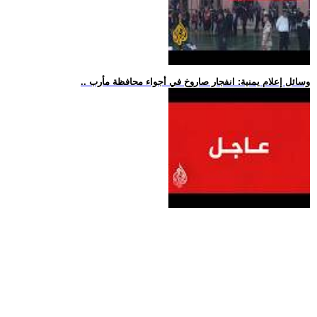
.. وسائل إعلام يمنية: انفجار صاروخ في أجواء محافظة مأرب