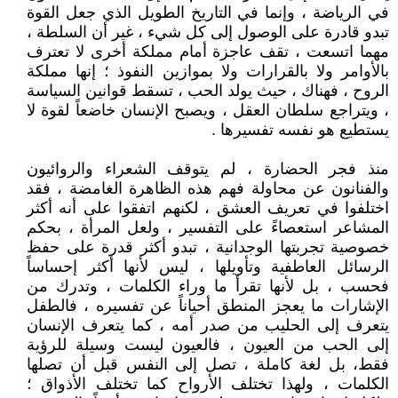
في الرياضة ، وإنما في التاريخ الطويل الذي جعل القوة
تبدو قادرة على الوصول إلى كل شيء ، غير أن السلطة ،
مهما اتسعت ، تقف عاجزة أمام مملكة أخرى لا تعترف
بالأوامر ولا بالقرارات ولا بموازين النفوذ ؛ إنها مملكة
الروح ، فهناك ، حيث يولد الحب ، تسقط قوانين السياسة
، ويتراجع سلطان العقل ، ويصبح الإنسان خاضعاً لقوة لا
يستطيع هو نفسه تفسيرها .
منذ فجر الحضارة ، لم يتوقف الشعراء والروائيون
والفنانون عن محاولة فهم هذه الظاهرة الغامضة ، فقد
اختلفوا في تعريف العشق ، لكنهم اتفقوا على أنه أكثر
المشاعر استعصاءً على التفسير ، ولعل المرأة ، بحكم
خصوصية تجربتها الوجدانية ، تبدو أكثر قدرة على حفظ
الرسائل العاطفية وتأويلها ، ليس لأنها أكثر إحساساً
فحسب ، بل لأنها تقرأ ما وراء الكلمات ، وتدرك من
الإشارات ما يعجز المنطق أحياناً عن تفسيره ، فالطفل
يتعرف إلى الحليب من صدر أمه ، كما يتعرف الإنسان
إلى الحب من العيون ، فالعيون ليست وسيلة للرؤية
فقط، بل لغة كاملة ، تصل إلى النفس قبل أن تصلها
الكلمات ، ولهذا تختلف الأرواح كما تختلف الأذواق ؛