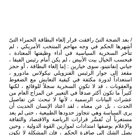
/ بعد الضجة التىّ رافقت قرار إلغاء البطاقة الحمراء التىّ
أشهرها الحكم في وجه مهاجم المنتخب الأمريكي ، لم
تتأخر السخرية السياسية في أداء وظيفتها المعتادة ،
فبحسب الخيال بيت الأبيض ، لم يكن أمام رئيس الفيفا ،
جياني إنفانتينو، سوى خيارين : إما إلغاء البطاقة ، أو حجز
مقعد إلى جوار الرئيس الفنزويلي نيكولاس مادورو ،
استعداداً لدورة مكثفة في كيفية التعايش مع الضغوط
والعقوبات ، قد لا تكون السخرية سجلاً للوقائع ، لكنها
كثيراً ما تكون أكثر صدقاً في التعبير عن المزاج العام من
عشرات البيانات الرسمية ، لأنها لا تبحث عن تفاصيل
الحدث ، بل عن معناه ، لقد اعتاد الإنسان الحديث أن
يرى السياسة وهي تتجاوز حدودها الطبيعية ، حتى لم يعد
مستغرباً أن تُفسَّر قرارات الرياضة والاقتصاد والثقافة
والإعلام بوصفها امتدادات لموازين القوة الدولية ، وحين
يصل الشك إلى صافرة الحكم ، فإن المشكلة لا تكون