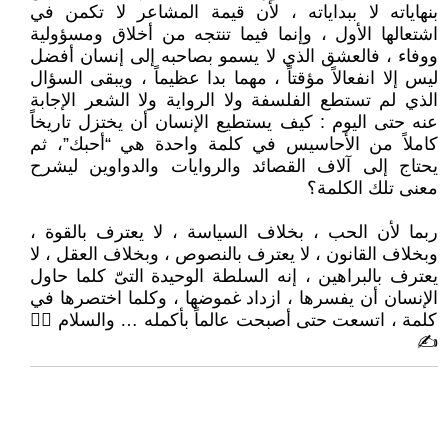
بنهاياته لا ببداياته ، لأن قيمة المشاعر لا تكمن في
اشتعالها الأول ، وإنما فيما تنتجه من أخلاق ومسؤولية
ووفاء ، فالعشق الذي لا يسمو بصاحبه إلى إنسان أفضل
ليس إلا انفعالاً مؤقتاً ، مهما بدا عظيماً ، ويبقى السؤال
الذي لم تستطع الفلسفة ولا الرواية ولا الشعر الإجابة
عنه حتى اليوم : كيف يستطيع الإنسان أن يختزل تاريخاً
كاملاً من الأحاسيس في كلمة واحدة هي “أحبك”، ثم
يحتاج إلى آلاف القصائد والروايات والدواوين ليشرح
معنى تلك الكلمة؟
ربما لأن الحب ، بخلاف السياسة ، لا يعترف بالقوة ،
وبخلاف القانون ، لا يعترف بالنصوص ، وبخلاف العقل ، لا
يعترف بالبراهين ، إنه السلطة الوحيدة التىّ كلما حاول
الإنسان أن يفسرها ، ازداد غموضها ، وكلما اختصرها في
كلمة ، اتسعت حتى أصبحت عالماً بأكمله … والسلام 🙋‍♂
✍