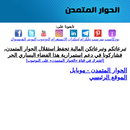
تابعونا على:
بودكاست
بنترست
تيلكرام
لينكدإن
الانستغرام
اليوتيوب
التويتر
الفيسبوك
تبرعاتكم وتبرعاتكن المالية تحفظ استقلال الحوار المتمدن،
فشاركونا في دعم استمرارية هذا الفضاء اليساري الحر
[اشترك في قناة ‫«الحوار المتمدن» على اليوتيوب]
الحوار المتمدن - موبايل
الموقع الرئيسي