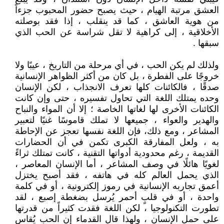
العشق مرتبة الهيام ، حيث يصبح حضور المحبوب جزءاً
من هوية العاشق ، كما قد ينقلب ، إذا فقد بوصلته
الأخلاقية ، إلى كراهية لا تقل شراسة عن الحب الذي
سبقها .
ولذلك لم يكن الحب ، في أي مرحلة من التاريخ ، عيبًا ولا
خروجًا على الفطرة ، بل كان من أكثر الظواهر الإنسانية
صدقًا ، فالكائنات كلها تعرف الانجذاب ، لكن الإنسان
وحده يمتلك اللغة التي تحاول تفسيره ، حتى وإن كانت
الكائنات الأخرى لها لغاتها الخاصة ؛ إلا أن المواء والنباح
والهدير والعواء ، جميعها لا تملك قاموسًا غنيًا لتعبير
المشاعر ، ومع ذلك، فإن اللغة نفسها تعجز عن الإحاطة
به ، ولعل المفارقة الكبرى تكمن في أن الحضارات
القديمة ، رغم محدودية أدواتها التقنية ، كانت تمتلك ثراءً
لغويًا هائلًا في وصف المشاعر ، أما الإنسان المعاصر ،
الذي يحمل العالم كله في هاتفه ، فقد أصبح يختزل
أعمق تجاربه الإنسانية في رموز إلكترونية ، أو في كلمة
واحدة ، أو في قلبٍ أحمر يُرسل بضغطة إصبع ، لقد
تطورت التكنولوجيا ، لكن اللغة فقدت كثيراً من قدرتها
على حمل الإنسان ، ولهذا قال القدماء إن الحب يُقاس