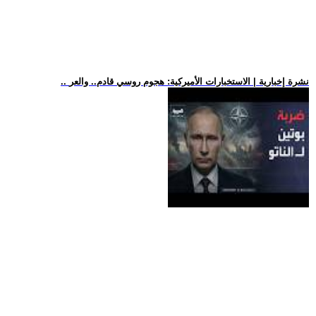
.. نشرة إخبارية | الاستخبارات الأميركية: هجوم روسي قادم.. والعر