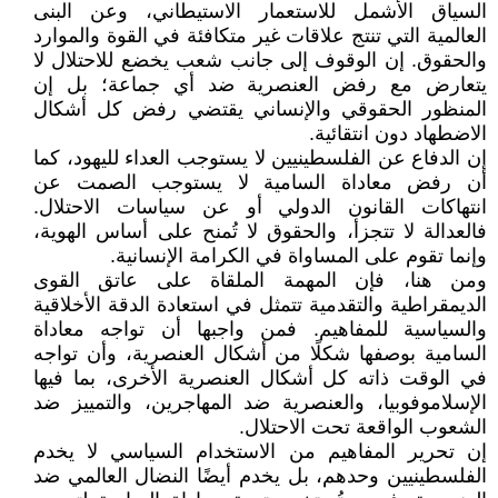
السياق الأشمل للاستعمار ‏الاستيطاني، وعن البنى
العالمية التي تنتج علاقات غير متكافئة في القوة والموارد
‏والحقوق. إن الوقوف إلى جانب شعب يخضع للاحتلال لا
يتعارض مع رفض ‏العنصرية ضد أي جماعة؛ بل إن
المنظور الحقوقي والإنساني يقتضي رفض كل أشكال
‏الاضطهاد دون انتقائية‎.‎
إن الدفاع عن الفلسطينيين لا يستوجب العداء لليهود، كما
أن رفض معاداة السامية لا ‏يستوجب الصمت عن
انتهاكات القانون الدولي أو عن سياسات الاحتلال.
فالعدالة لا ‏تتجزأ، والحقوق لا تُمنح على أساس الهوية،
وإنما تقوم على المساواة في الكرامة ‏الإنسانية‎.‎
ومن هنا، فإن المهمة الملقاة على عاتق القوى
الديمقراطية والتقدمية تتمثل في استعادة ‏الدقة الأخلاقية
والسياسية للمفاهيم. فمن واجبها أن تواجه معاداة
السامية بوصفها شكلًا ‏من أشكال العنصرية، وأن تواجه
في الوقت ذاته كل أشكال العنصرية الأخرى، بما فيها
‏الإسلاموفوبيا، والعنصرية ضد المهاجرين، والتمييز ضد
الشعوب الواقعة تحت ‏الاحتلال‎.‎
إن تحرير المفاهيم من الاستخدام السياسي لا يخدم
الفلسطينيين وحدهم، بل يخدم أيضًا ‏النضال العالمي ضد