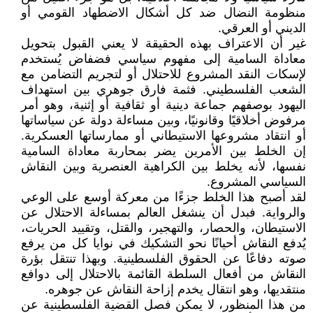
منظومة النضال ‏ضد كل أشكال الاضطهاد القومي أو
الديني أو العرقي‎.‎
غير أن الاعتراف بهذه الحقيقة لا يعني القبول بتحويل
معاداة السامية إلى مفهوم سياسي ‏فضفاض يُستخدم
لإسكات النقد المشروع للاحتلال أو لتجريم التضامن مع
الشعب ‏الفلسطيني. فثمة فارق جوهري بين استهداف
اليهود بوصفهم جماعة دينية أو ثقافية أو ‏إثنية، وهو أمر
مرفوض أخلاقيًا وقانونيًا، وبين مساءلة دولة عن سياساتها
أو انتقاد ‏مشروعها الاستيطاني أو ممارساتها العسكرية.
إن الخلط بين الأمرين يضر بمحاربة ‏معاداة السامية
نفسها، لأنه يخلط بين الكراهية العنصرية وبين النقاش
السياسي ‏المشروع‎.‎
لقد أصبح هذا الخلط جزءًا من معركة أوسع على الوعي
والرواية. فبدل أن ينشغل العالم ‏بمساءلة الاحتلال عن
الاستيطان، والحصار، والتهجير، والقتل، وتقييد الحريات،
يُدفع ‏النقاش أحيانًا نحو التشكيك في نوايا كل من يرفع
صوته دفاعًا عن الحقوق الفلسطينية. ‏وبهذا تنتقل بؤرة
النقاش من أفعال السلطة القائمة بالاحتلال إلى دوافع
منتقديها، وهو ‏انتقال يخدم إزاحة النقاش عن جوهره‎.‎
من هذا المنظور، لا يمكن فصل القضية الفلسطينية عن