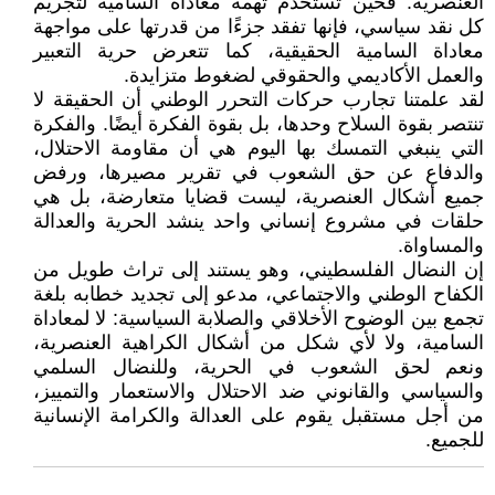
العنصرية. فحين تُستخدم تهمة معاداة السامية لتجريم
كل نقد ‏سياسي، فإنها تفقد جزءًا من قدرتها على مواجهة
معاداة السامية الحقيقية، كما تتعرض ‏حرية التعبير
والعمل الأكاديمي والحقوقي لضغوط متزايدة‎.‎
لقد علمتنا تجارب حركات التحرر الوطني أن الحقيقة لا
تنتصر بقوة السلاح وحدها، بل ‏بقوة الفكرة أيضًا. والفكرة
التي ينبغي التمسك بها اليوم هي أن مقاومة الاحتلال،
والدفاع ‏عن حق الشعوب في تقرير مصيرها، ورفض
جميع أشكال العنصرية، ليست قضايا ‏متعارضة، بل هي
حلقات في مشروع إنساني واحد ينشد الحرية والعدالة
والمساواة‎.‎
إن النضال الفلسطيني، وهو يستند إلى تراث طويل من
الكفاح الوطني والاجتماعي، ‏مدعو إلى تجديد خطابه بلغة
تجمع بين الوضوح الأخلاقي والصلابة السياسية: لا ‏لمعاداة
السامية، ولا لأي شكل من أشكال الكراهية العنصرية،
ونعم لحق الشعوب في ‏الحرية، وللنضال السلمي
والسياسي والقانوني ضد الاحتلال والاستعمار والتمييز،
من ‏أجل مستقبل يقوم على العدالة والكرامة الإنسانية
للجميع‎.‎