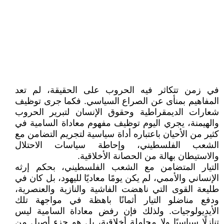
في زمن تتكاثر فيه الحروب على الحقيقة، لم تعد
المفاهيم بمنأى عن الصراع السياسي. ‏فكما جرى توظيف
شعارات الديمقراطية وحقوق الإنسان لتبرير الحروب
والهيمنة، ‏يجري اليوم توظيف مفهوم معاداة السامية في
كثير من الأحيان باعتباره أداة سياسية ‏لتجريم التضامن مع
الشعب الفلسطيني، وإحاطة سياسات الاحتلال
والاستيطان بهالة من ‏الحصانة الأخلاقية‎.‎
التيار المتضامن مع الشعب الفلسطيني، بحكم إرثه
الإنساني والأممي، لم يكن يومًا معاديًا ‏لليهود، بل كان في
طليعة القوى التي ناهضت الفاشية والنازية والعنصرية،
ودفع ‏مناضلو التيار أثمانًا باهظة في مواجهة تلك
الأيديولوجيات. ولذلك فإن رفض معاداة ‏السامية ليس
تنازلًا سياسيًا ولا مجاملة أخلاقية، بل هو جزء أصيل من