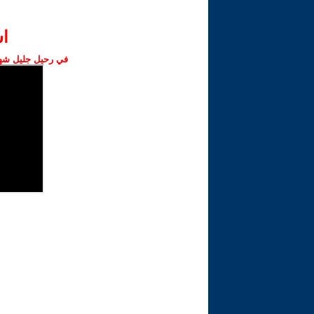
ا‫
في رحيل جليل شهبا