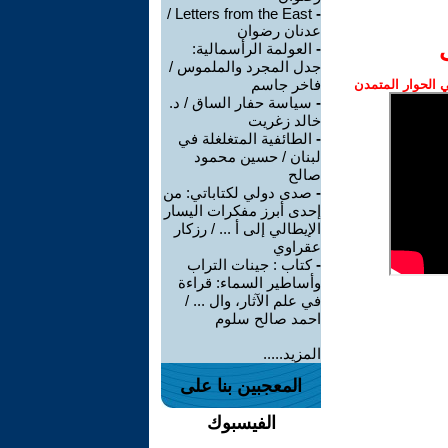
Letters from the East /
-
عدنان رضوان
-
العولمة الرأسمالية:
جدل المجرد والملموس /
فاخر جاسم
الحوار المتمدن
-
سياسة حفار الساق / د.
خالد زغريت
-
الطائفية المتغلغلة في
لبنان / حسين محمود
صالح
-
صدى دولي لكتاباتي: من
إحدى أبرز مفكرات اليسار
الإيطالي إلى أ ... / رزكار
عقراوي
-
كتاب : جينات التراب
وأساطير السماء: قراءة
في علم الآثار، وال ... /
احمد صالح سلوم
المزيد.....
المعجبين بنا على
الفيسبوك