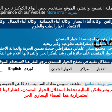
ة التصفح والنشر، الموقع يستخدم بعض أنواع الكوكيز نرجو النق
More info - المزيد
experience on our website
الفن
-
وكالة أنباء اليسار
-
وكالة أنباء العلمانية
-
وكالة أنباء العمال
-
وكا
الاقتصاد
-
اخبار الطب والعلوم
 الرئيسي لمؤسسة الحوار المتمدن
، علمانية، ديمقراطية، تطوعية وغير ربحية
ل مجتمع مدني علماني ديمقراطي حديث يضمن الحرية والعدالة الاجتم
حوار المتمدن على جائزة ابن رشد للفكر الحر والتى نالها أعلام في الفك
م مشاكل تقنية في تصفح الحوار المتمدن نرجو النقر هنا لاستخدام الموقع
كوردي
English
الاخبار
مراكز
الحوار المتمدن
مي يوسف سلسع
- مناهضة تسييس معاداة السامية... ‏دفاعًا عن الحقيقة وا
 وتبرعاتكن المالية تحفظ استقلال الحوار المتمدن، فشاركونا 
استمرارية هذا الفضاء اليساري الحر