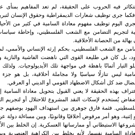
كاثر فيه الحروب على الحقيقة، لم تعد المفاهيم بمنأى ع
فكما جرى توظيف شعارات الديمقراطية وحقوق الإنسان لتبري
‏يجري اليوم توظيف مفهوم معاداة السامية في كثير من الأحيان
ية ‏لتجريم التضامن مع الشعب الفلسطيني، وإحاطة سياسات 
هالة من ‏الحصانة الأخلاقية‎.‎
تضامن مع الشعب الفلسطيني، بحكم إرثه الإنساني والأممي، لم 
ليهود، بل كان في طليعة القوى التي ناهضت الفاشية والنازية و
لو التيار أثمانًا باهظة في مواجهة تلك الأيديولوجيات. ولذل
سامية ليس تنازلًا سياسيًا ولا مجاملة أخلاقية، بل هو جز
ال ‏ضد كل أشكال الاضطهاد القومي أو الديني أو العرقي‎.‎
عتراف بهذه الحقيقة لا يعني القبول بتحويل معاداة السامية 
اض يُستخدم لإسكات النقد المشروع للاحتلال أو لتجريم ال
لسطيني. فثمة فارق جوهري بين استهداف اليهود بوصفهم جما
و ‏إثنية، وهو أمر مرفوض أخلاقيًا وقانونيًا، وبين مساءلة دولة ع
‏مشروعها الاستيطاني أو ممارساتها العسكرية. إن الخلط بين ال
عاداة السامية نفسها، لأنه يخلط بين الكراهية العنصرية وب