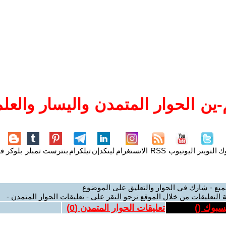
ين الحوار المتمدن واليسار والعلم
وك
التويتر
اليوتيوب
RSS
الانستغرام
لينكدإن
تيلكرام
بنترست
تمبلر
بلوكر
فل
ميع - شارك في الحوار والتعليق على الموضوع
 التعليقات من خلال الموقع نرجو النقر على - تعليقات الحوار المتمدن -
يسبوك (
)
تعليقات الحوار المتمدن (
0
)