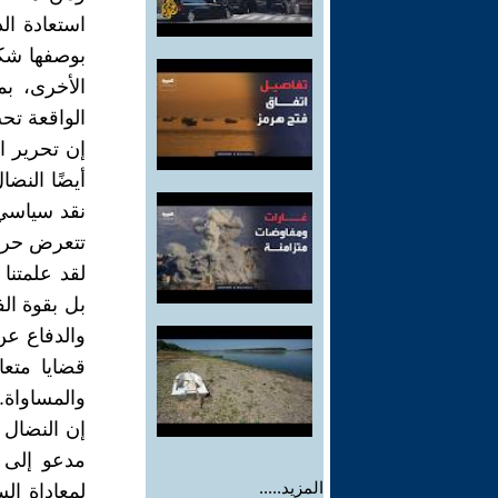
استعادة ‏ال
بوصفها شكل
الأخرى، بم
الواقعة تحت ‏
إن تحرير ا
أيضًا ‏الن
نقد ‏سياسي،
تتعرض ‏حرية
لقد علمتنا
بل ‏بقوة ال
والدفاع ‏
قضايا ‏مت
والمساواة‎.‎
إن النضال 
‏مدعو إلى 
المزيد.....
‏لمعاداة ا