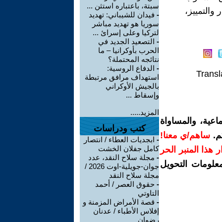
سبتة، باعتباره استثن ...
والتمييز،
-
فيدان للشيباني: تهديد
سوريا هو تهديد مباشر
لتركيا وعلى إسرائ ...
-
التصعيد الجديد في
الحرب بأوكرانيا – ما
نتائجه المحتملة؟
-
الدفاع الروسية:
Transl
استهداف مرافق مرتبطة
بالجيش الأوكراني
وإسقاط ...
المزيد.....
اعية، والمساواة
كتب ودراسات
م.
ساهم/ي معنا!
-
ابجديات العطاء / انتصار
كامل جفلان الخشت
رار هذا المنبر الحر
-
مجلة سلاح النقد، عدد
معلومات التحويل
جوان-جويلية-اوت 2026 /
مجلة سلاح النقد
-
حقوق العصر / أحمد
التاوتي
-
قصة الأمراض المزمنة و
إفلاس الأطباء / عدنان
رضوان