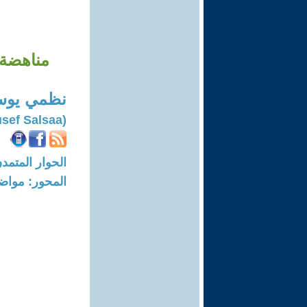
مناهضة ت
نظمي يو
(Nazmi Yousef Salsaa)
الحوار المتمدن-العدد: 8758 - 6
المحور: مواض