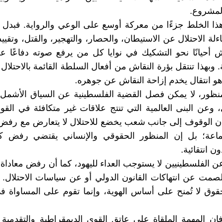
مشروع‎.‎
ذا الخلط جزءًا من معركة أوسع على الوعي والرواية. فبدل
اءلة الاحتلال عن الاستيطان، والحصار، والتهجير، والقتل، وتقيي
قاش أحيانًا نحو التشكيك في نوايا كل من يرفع صوته دفاعًا 
 ‏وبهذا تنتقل بؤرة النقاش من أفعال السلطة القائمة بالاحتلال
هو ‏انتقال يخدم إزاحة النقاش عن جوهره‎.‎
نظور، لا يمكن فصل القضية الفلسطينية عن السياق الأشمل 
، وعن البنى العالمية التي تنتج علاقات غير متكافئة في القوة
إن الوقوف إلى جانب شعب يخضع للاحتلال لا يتعارض مع رفض 
عة؛ بل إن المنظور الحقوقي والإنساني يقتضي رفض ك
 انتقائية‎.‎
ن الفلسطينيين لا يستوجب العداء لليهود، كما أن رفض معاداة ا
صمت عن انتهاكات القانون الدولي أو عن سياسات الاحتلال. فا
لحقوق لا تُمنح على أساس الهوية، وإنما تقوم على المساواة ف
إن المهمة الملقاة على عاتق القوى الديمقراطية والتقدمية