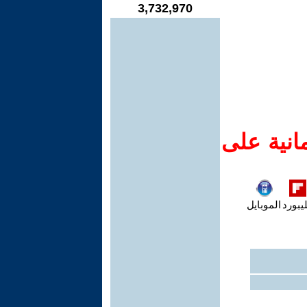
3,732,970
انية على
يبورد
الموبايل