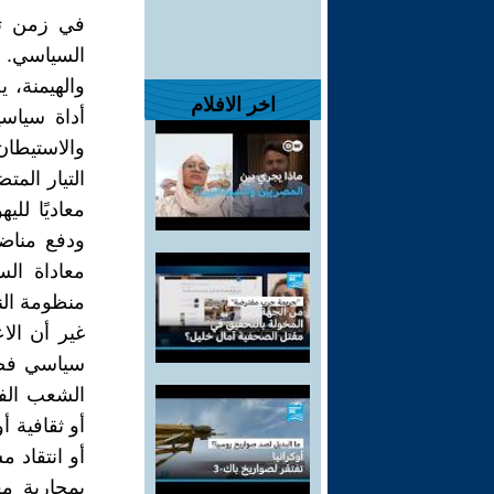
في زمن تت
السياسي. ‏
والهيمنة، 
اخر الافلام
أداة سياس
والاستيطان ب
التيار الم
معاديًا ‏ل
ودفع ‏مناض
معاداة ‏ال
منظومة النض
غير أن الا
سياسي ‏فضف
الشعب ‏الف
أو ثقافية أ
أو انتقاد 
بمحاربة ‏م