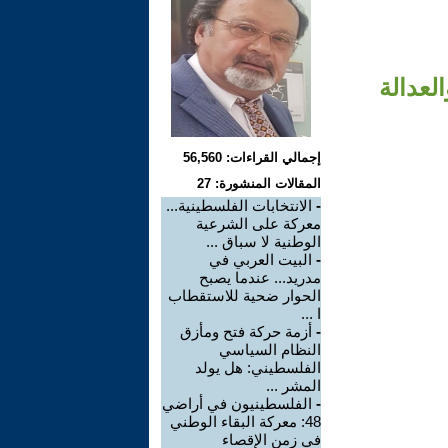
لعدالة
إجمالي القراءات: 56,560
المقالات المنشورة: 27
-
الانتخابات الفلسطينية...
معركة على الشرعية
‏الوطنية لا سباق ...
-
البيت العربي في
مدريد... عندما يصبح
الحوار ضحية ‏للاستقطاب
ا ...
-
أزمة حركة فتح ومأزق
النظام السياسي
الفلسطيني: هل يولد
‏المشر ...
-
الفلسطينيون في أراضي
48: معركة البقاء الوطني
في ‏زمن الإقصاء