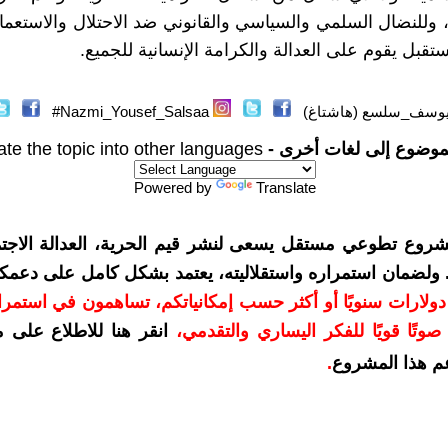
 وللنضال السلمي والسياسي والقانوني ضد الاحتلال والاستعمار 
قبل يقوم على العدالة والكرامة الإنسانية للجميع‎.‎
وسف_سلسع (هاشتاغ)
Nazmi_Yousef_Salsaa#
موضوع إلى لغات أخرى -
ate the topic into other languages
Powered by
Translate
شروع تطوعي مستقل يسعى لنشر قيم الحرية، العدالة الاجتم
. ولضمان استمراره واستقلاليته، يعتمد بشكل كامل على دعمك
دعمكم بمبلغ 10 دولارات سنويًا أو أكثر حسب إمكانياتكم، تساهمون في استم
وتًا قويًا للفكر اليساري والتقدمي
،
انقر هنا للاطلاع على 
م هذا المشروع
.