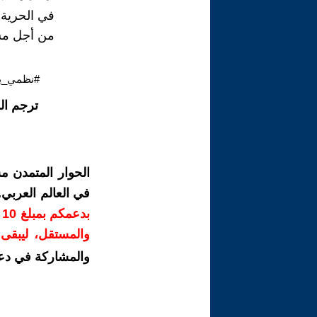
في ‏الحرية،
من ‏أجل مست
#نظمي_ي
ترجم ال
الحوار المتمدن م
في العالم العربي
ب
والمستقل، ليبقى ص
والمشاركة في دع