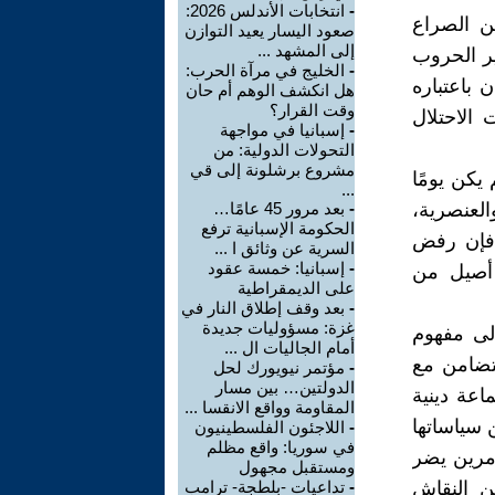
-
انتخابات الأندلس 2026:
ن الصراع
صعود اليسار يعيد التوازن
‏إلى المشهد ...
ر الحروب
-
الخليج في مرآة الحرب:
 باعتباره
هل انكشف الوهم أم حان
وقت القرار؟
الاحتلال
-
إسبانيا في مواجهة
التحولات الدولية: من
مشروع ‏برشلونة إلى قي
يكن يومًا
...
العنصرية،
-
بعد مرور 45 عامًا…
الحكومة الإسبانية ترفع
ك فإن رفض
السرية عن ‏وثائق ا ...
-
إسبانيا: خمسة عقود
ء أصيل من
على الديمقراطية ‏
-
بعد وقف إطلاق النار في
غزة: مسؤوليات جديدة
إلى مفهوم
‏أمام الجاليات ال ...
تضامن مع
-
مؤتمر نيويورك لحل
الدولتين… بين مسار
عة دينية
المقاومة ‏وواقع الانقسا ...
ن سياساتها
-
اللاجئون الفلسطينيون
في سوريا: واقع مظلم
أمرين يضر
‏ومستقبل مجهول
ين النقاش
-
تداعيات -بلطجة- ترامب