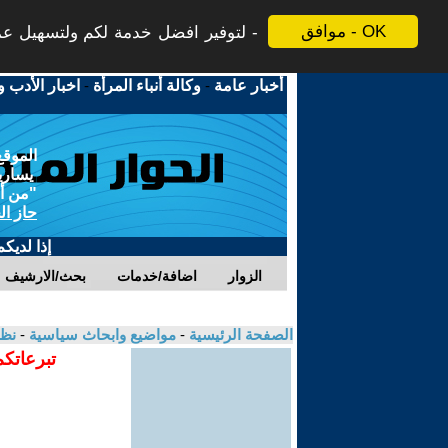
موافق - OK
لتوفير افضل خدمة لكم ولتسهيل عملي
أخبار عامة
-
وكالة أنباء المرأة
-
اخبار الأدب و
الموقع
يسارية
"من أج
حاز ال
إذا لديك
الزوار
اضافة/خدمات
بحث/الارشيف
الصفحة الرئيسية
-
مواضيع وابحاث سياسية
-
نظ
تبرعاتكم