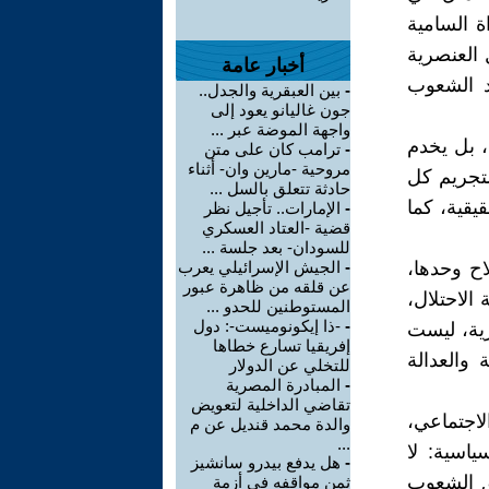
ة السامية
 العنصرية
أخبار عامة
ضد الشعوب
-
بين العبقرية والجدل..
جون غاليانو يعود إلى
واجهة الموضة عبر ...
، بل يخدم
-
ترامب كان على متن
مروحية -مارين وان- أثناء
لتجريم كل
حادثة تتعلق بالسل ...
يقية، كما
-
الإمارات.. تأجيل نظر
قضية -العتاد العسكري
للسودان- بعد جلسة ...
اح وحدها،
-
الجيش الإسرائيلي يعرب
عن قلقه من ظاهرة عبور
 الاحتلال،
المستوطنين للحدو ...
-
-ذا إيكونوميست-: دول
ية، ليست
إفريقيا تسارع خطاها
والعدالة
للتخلي عن الدولار
-
المبادرة المصرية
تقاضي الداخلية لتعويض
لاجتماعي،
والدة محمد قنديل عن م
...
ياسية: لا
-
هل يدفع بيدرو سانشيز
حق الشعوب
ثمن مواقفه في أزمة