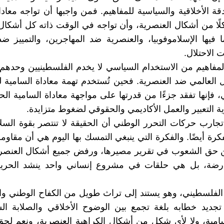
دقة الأخلاقية والسياسية للمفاهيم. فمن واجبها أن تواجه معادا
ًا ‏من أشكال العنصرية، وأن تواجه في الوقت ذاته كل أشكال
ا فيها ‏الإسلاموفوبيا، والعنصرية ضد المهاجرين، والتمييز 
الاحتلال‎.‎
لمفاهيم من الاستخدام السياسي لا يخدم الفلسطينيين وحدهم
ضال العالمي ضد العنصرية. فحين تُستخدم تهمة معاداة السامية 
 فإنها تفقد جزءًا من قدرتها على مواجهة معاداة السامية الحق
 التعبير والعمل الأكاديمي والحقوقي لضغوط متزايدة‎.‎
 تجارب حركات التحرر الوطني أن الحقيقة لا تنتصر بقوة السل
فكرة أيضًا. والفكرة التي ينبغي التمسك بها اليوم هي أن مقاومة
عن حق الشعوب في تقرير مصيرها، ورفض جميع أشكال العنصر
عارضة، بل هي حلقات في مشروع إنساني واحد ينشد الحرية 
الفلسطيني، وهو يستند إلى تراث طويل من الكفاح الوطني وا
تجديد خطابه بلغة تجمع بين الوضوح الأخلاقي والصلابة الس
لسامية، ولا لأي شكل من أشكال الكراهية العنصرية، ونعم ل