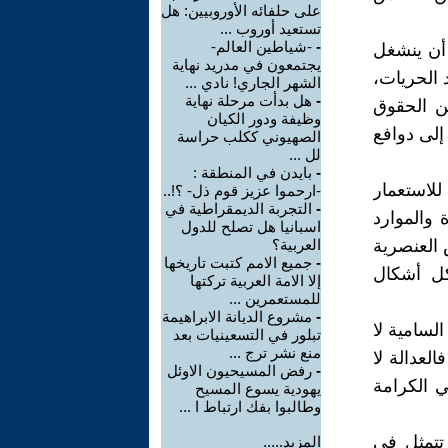
على حلفائه الأوروبيين: هل
تستعيد أوروب ...
-
‏-شياطين العالم-
 أن ينشغل
يجتمعون في مدريد نهاية
د الحريات،
الشهر الجاري!‏ نادي ...
-
هل بدأت مرحلة نهاية
عن الحقوق
وظيفة ودور الكيان
 إلى دوافع
الصهيوني ككلب حراسة
لل ...
-
بايدن في المنطقة :
للاستعمار
-ارحموا عزيز قوم ذل- ؟!..
-
التجربة الديمقراطية في
 والموارد
اسبانيا هل تصلح للدول
‏العنصرية
العربية؟
-
جميع الامم كتبت تاريخها
ل أشكال
إلا الامة العربية تركتها
للمستعمرين ...
-
مشروع الديانة الابراهيمة
لسامية لا
تبلور في التسعينيات بعد
منع نشر ترج ...
لعدالة لا
-
رفض المسيحيون الاوئل
ي الكرامة
يهودية يسوع المسيح
وطالبوا بفك ارتباط ا ...
 تتمثل في
المزيد.....