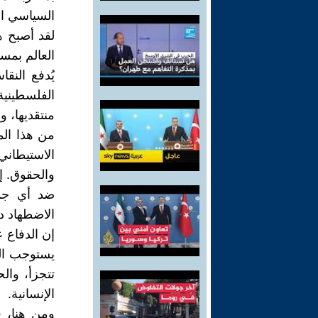
السياسي ‏ال
لقد أصبح ه
العالم ‏بمس
يُدفع ‏الن
الفلسطينية.
منتقديها، و
من هذا الم
‏الاستيطاني
‏والحقوق. 
ضد أي جما
‏الاضطهاد دون
إن الدفاع ع
‏يستوجب ال
‏تتجزأ، وا
‏الإنسانية‎.‎
ومن هنا، ف