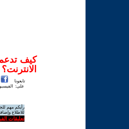
كيف تدعم-
الانترنت؟
تابعونا
على:
الفيسب
رأيكم مهم للج
للاطلاع وإضافة
تعليقات الف