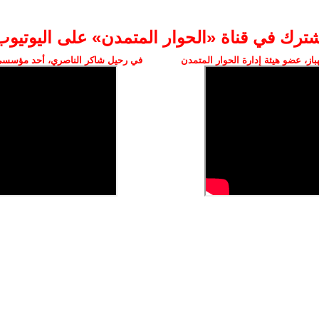
شترك في قناة «الحوار المتمدن» على اليوتيوب
ز، عضو هيئة إدارة الحوار المتمدن
في رحيل شاكر الناصري، أحد مؤسسي 