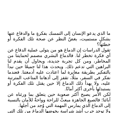
ما الذي يدعو الإنسان إلى التمسك بفكرةٍ ما والدفاع عنها
بشكلٍ مستميت، بغضّ النظر عن صحة تلك الفكرة أو
خطئها؟
تقول الدراسات إن الدماغ هو من يتولى عملية الدفاع عن
أي فكرة تخطر لنا. فالدماغ البشري مصمم لحمايتنا من
المخاطر، ومن كل تجربة جديدة، ويحاول أن يقدم لنا
البراهين التي تدعم ذلك. ويحدث هذا لنا جميعًا حين نبدأ
بالتفكير بطريقة مغايرة لما اعتادت عليه أدمغتنا. فعندما
نفكر في السفر، مثلًا، تقفز إلى أذهاننا المتاعب المترتبة
عليه، ولا يهدأ ذلك الدماغ إلا حين يقتل تلك الفكرة أو
يستبدلها بأخرى أكثر أمانًا.
لكن الأمر يصبح أكثر صعوبة حين يتعلق بما ورثناه عن
آبائنا؛ فالصيغ الجاهزة مبعثٌ للراحة وواحةٌ للأمان بالنسبة
إلى الدماغ الذي يمارس المهمة التي وُجد من أجلها.
ولا توجد حرب أشد شراسة يخوضها الدماغ من تلك التي