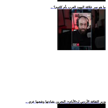
.. ما هو سر علاقة اليهود العرب بأم كلثوم؟
.. وزير الثقافة الأردني لـ«الأيام»: البحرين بقيادتها وشعبها عزي