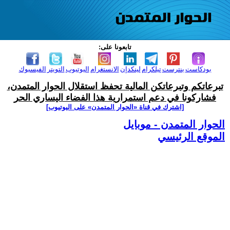
تابعونا على:
بودكاست
بنترست
تيلكرام
لينكدإن
الانستغرام
اليوتيوب
التويتر
الفيسبوك
تبرعاتكم وتبرعاتكن المالية تحفظ استقلال الحوار المتمدن،
فشاركونا في دعم استمرارية هذا الفضاء اليساري الحر
[اشترك في قناة ‫«الحوار المتمدن» على اليوتيوب]
الحوار المتمدن - موبايل
الموقع الرئيسي