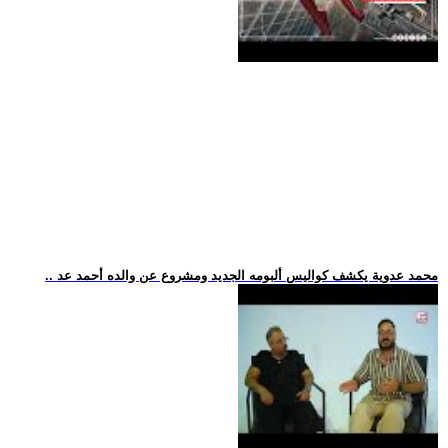
.. محمد عدوية يكشف كواليس ألبومه الجديد ومشروع عن والده أحمد عد