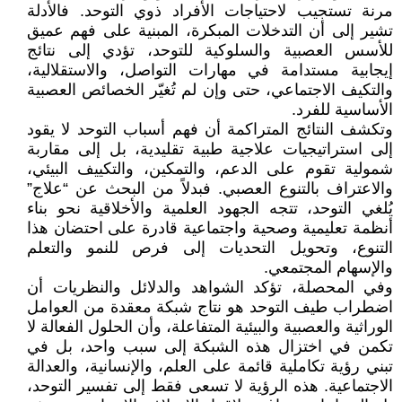
مرنة تستجيب لاحتياجات الأفراد ذوي التوحد. فالأدلة
تشير إلى أن التدخلات المبكرة، المبنية على فهم عميق
للأسس العصبية والسلوكية للتوحد، تؤدي إلى نتائج
إيجابية مستدامة في مهارات التواصل، والاستقلالية،
والتكيف الاجتماعي، حتى وإن لم تُغيّر الخصائص العصبية
الأساسية للفرد.
وتكشف النتائج المتراكمة أن فهم أسباب التوحد لا يقود
إلى استراتيجيات علاجية طبية تقليدية، بل إلى مقاربة
شمولية تقوم على الدعم، والتمكين، والتكييف البيئي،
والاعتراف بالتنوع العصبي. فبدلاً من البحث عن “علاج”
يُلغي التوحد، تتجه الجهود العلمية والأخلاقية نحو بناء
أنظمة تعليمية وصحية واجتماعية قادرة على احتضان هذا
التنوع، وتحويل التحديات إلى فرص للنمو والتعلم
والإسهام المجتمعي.
وفي المحصلة، تؤكد الشواهد والدلائل والنظريات أن
اضطراب طيف التوحد هو نتاج شبكة معقدة من العوامل
الوراثية والعصبية والبيئية المتفاعلة، وأن الحلول الفعالة لا
تكمن في اختزال هذه الشبكة إلى سبب واحد، بل في
تبني رؤية تكاملية قائمة على العلم، والإنسانية، والعدالة
الاجتماعية. هذه الرؤية لا تسعى فقط إلى تفسير التوحد،