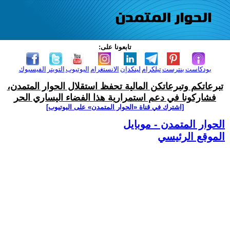
تابعونا على:
بودكاست
بنترست
تيلكرام
لينكدإن
الانستغرام
اليوتيوب
التويتر
الفيسبوك
تبرعاتكم وتبرعاتكن المالية تحفظ استقلال الحوار المتمدن،
فشاركونا في دعم استمرارية هذا الفضاء اليساري الحر
[اشترك في قناة ‫«الحوار المتمدن» على اليوتيوب]
الحوار المتمدن - موبايل
الموقع الرئيسي