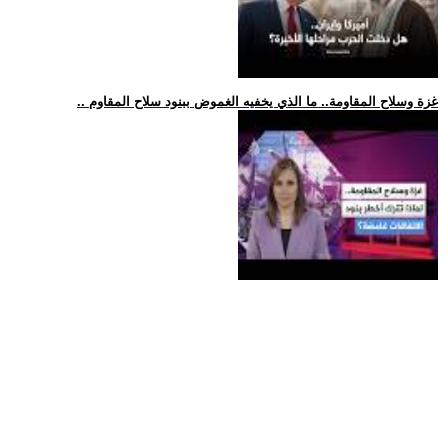
.. غزة وسلاح المقاومة.. ما الذي يخفيه الغموض ببنود سلاح المقاوم