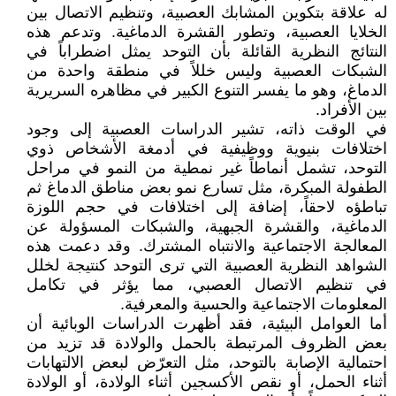
له علاقة بتكوين المشابك العصبية، وتنظيم الاتصال بين
الخلايا العصبية، وتطور القشرة الدماغية. وتدعم هذه
النتائج النظرية القائلة بأن التوحد يمثل اضطراباً في
الشبكات العصبية وليس خللاً في منطقة واحدة من
الدماغ، وهو ما يفسر التنوع الكبير في مظاهره السريرية
بين الأفراد.
في الوقت ذاته، تشير الدراسات العصبية إلى وجود
اختلافات بنيوية ووظيفية في أدمغة الأشخاص ذوي
التوحد، تشمل أنماطاً غير نمطية من النمو في مراحل
الطفولة المبكرة، مثل تسارع نمو بعض مناطق الدماغ ثم
تباطؤه لاحقاً، إضافة إلى اختلافات في حجم اللوزة
الدماغية، والقشرة الجبهية، والشبكات المسؤولة عن
المعالجة الاجتماعية والانتباه المشترك. وقد دعمت هذه
الشواهد النظرية العصبية التي ترى التوحد كنتيجة لخلل
في تنظيم الاتصال العصبي، مما يؤثر في تكامل
المعلومات الاجتماعية والحسية والمعرفية.
أما العوامل البيئية، فقد أظهرت الدراسات الوبائية أن
بعض الظروف المرتبطة بالحمل والولادة قد تزيد من
احتمالية الإصابة بالتوحد، مثل التعرّض لبعض الالتهابات
أثناء الحمل، أو نقص الأكسجين أثناء الولادة، أو الولادة