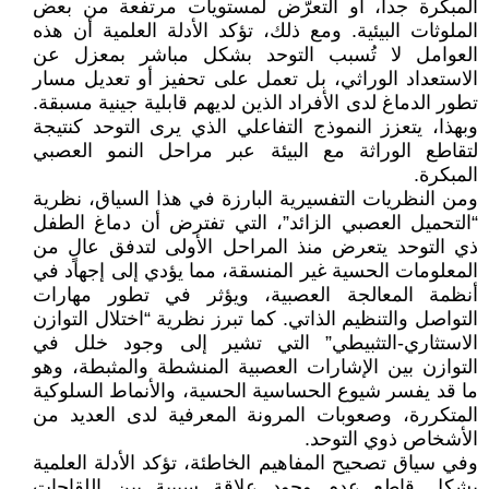
المبكرة جداً، أو التعرّض لمستويات مرتفعة من بعض
الملوثات البيئية. ومع ذلك، تؤكد الأدلة العلمية أن هذه
العوامل لا تُسبب التوحد بشكل مباشر بمعزل عن
الاستعداد الوراثي، بل تعمل على تحفيز أو تعديل مسار
تطور الدماغ لدى الأفراد الذين لديهم قابلية جينية مسبقة.
وبهذا، يتعزز النموذج التفاعلي الذي يرى التوحد كنتيجة
لتقاطع الوراثة مع البيئة عبر مراحل النمو العصبي
المبكرة.
ومن النظريات التفسيرية البارزة في هذا السياق، نظرية
“التحميل العصبي الزائد”، التي تفترض أن دماغ الطفل
ذي التوحد يتعرض منذ المراحل الأولى لتدفق عالٍ من
المعلومات الحسية غير المنسقة، مما يؤدي إلى إجهاد في
أنظمة المعالجة العصبية، ويؤثر في تطور مهارات
التواصل والتنظيم الذاتي. كما تبرز نظرية “اختلال التوازن
الاستثاري-التثبيطي” التي تشير إلى وجود خلل في
التوازن بين الإشارات العصبية المنشطة والمثبطة، وهو
ما قد يفسر شيوع الحساسية الحسية، والأنماط السلوكية
المتكررة، وصعوبات المرونة المعرفية لدى العديد من
الأشخاص ذوي التوحد.
وفي سياق تصحيح المفاهيم الخاطئة، تؤكد الأدلة العلمية
بشكل قاطع عدم وجود علاقة سببية بين اللقاحات