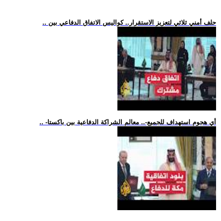
.. حلف أمني ثلاثي لتعزيز الاستقرار.. كواليس الاتفاق الدفاعي بين
.. -أي هجوم استهداف للجميع-.. معالم الشراكة الدفاعية بين باكستا