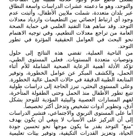
والتوحد، وهو ما دعمته عشرات الدراسات واسعة النطاق
عبر بلدان متعددة، شملت ملايين الأطفال، وأثبتت عدم
وجود أي ارتباط إحصائي بين التطعيمات وازدياد معدلات
التوحد. وقد ساهم هذا التفنيد العلمي في حماية الصحة
العامة من تراجع معدلات التطعيم، وفي توجيه الاهتمام
نحو البحث في العوامل الحقيقية المؤثرة في تطور
التوحد.
من الناحية العملية، تفضي هذه النتائج إلى حلول
وتوصيات متعددة المستويات. فعلى المستوى الطبي،
تؤكد الأدلة أهمية الرعاية الصحية الشاملة للأم أثناء
الحمل، والكشف المبكر عن عوامل الخطورة، وتوفير
المتابعة الطبية الدقيقة في حالات الحمل عالية الخطورة.
وعلى المستوى البحثي، تبرز الحاجة إلى دراسات طولية
تتبع تطور الأطفال منذ الحمل وحتى الطفولة المتأخرة،
لفهم المسارات العصبية والبيئية المؤدية للتوحد بشكل
أدق، وتطوير أدوات تشخيص وتدخل أكثر تخصيصاً.
أما على المستوى التربوي والاجتماعي، فتشير الدراسات
إلى أن التركيز على الأسباب لا ينبغي أن يكون بهدف
“منع” التوحد بقدر ما يكون موجهاً نحو تحسين جودة
الحياة، وتعزيز القدرات التكيفية، وتوفير بيئات تعليمية