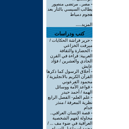
-
مصر.. مرتضى منصور
يطالب السيسي بالثأر بعد
هجوم دمياط
المزيد.....
كتب ودراسات
-
حرير فراشة الحكايات /
ميرفت الخزاعي
-
الحضارة والثقافة
العربية: قراءة في القرن
الحادي والعشرين / فؤاد
عايش
-
أخلاق الرسول كما ذكرها
القرآن الكريم بالانجليزية /
محمود الفرعوني
-
قواعد الأمة ووسائل
الهمة / أحمد حيدر
-
علم العلم- الفصل الرابع
نظرية المعرفة / منذر
خدام
-
قصة الإنسان العراقي..
محاولة لفهم الشخصية
العراقية في ضوء مف ... /
محمد اسماعيل السراي