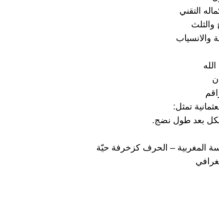
اله التقني
والثلث
 والانسياب
الله
ن
قم
ثمانية تمثل:
شكل بعد طول نضج.
درسة المغربية – الحرف كزخرفة حيّة
غرافي