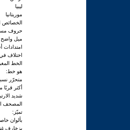
ليبيا
موريتانيا
الخصائص ال
حروف مست
ميل واضح
امتدادات أف
اختلاف في 
الخط المغ
هو خط:
متحرّر نسبي
أكثر قربًا 
شديد الارت
المصحف ال
تميّز:
بألوان خاص
بزخارف غني