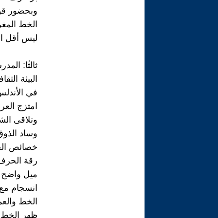
وبحضور قوي
الخط المغر
ليس أقل ان
ثالثًا: ال
البيئة الثقاف
في الأندلس
امتزج العرب
وتلاقى ال
وساد الذوق 
خصائص الخ
رقة الحرف
ميل واضح ن
انسجام مع 
الخط والعم
ظهر الخط: