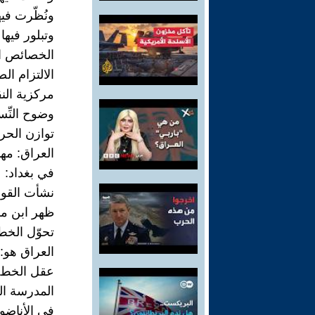
ونُظّرت فيه
وتبلور فيها
الخصائص ال
الالتزام ال
مركزية الن
وضوح النِّ
توازن الح
العراق: مهد
في بغداد:
نشأت القوا
ظهر ابن مق
تحوّل الخط
العراق هو:
عقل الخط 
المدرسة ال
في الأناضو