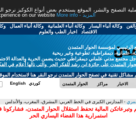
ة التصفح والنشر، الموقع يستخدم بعض أنواع الكوكيز نرجو النق
More info - المزيد
experience on our website
الفن
-
وكالة أنباء اليسار
-
وكالة أنباء العلمانية
-
وكالة أنباء العمال
-
وكا
الاقتصاد
-
اخبار الطب والعلوم
 الرئيسي لمؤسسة الحوار المتمدن
، علمانية، ديمقراطية، تطوعية وغير ربحية
ل مجتمع مدني علماني ديمقراطي حديث يضمن الحرية والعدالة الاجتم
حوار المتمدن على جائزة ابن رشد للفكر الحر والتى نالها أعلام في الفك
م مشاكل تقنية في تصفح الحوار المتمدن نرجو النقر هنا لاستخدام الموقع
كوردي
English
الاخبار
مراكز
الحوار المتمدن
عمري
- المدارس الكبرى في الخط العربي: المشرق، المغرب، والأندلس
 وتبرعاتكن المالية تحفظ استقلال الحوار المتمدن، فشاركونا 
استمرارية هذا الفضاء اليساري الحر