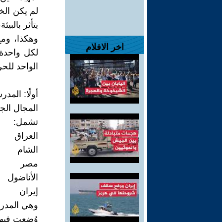
لم يكن الخط 
يتأثر بالبي
وهكذا، وم
اخر الافلام
لكل واحدة 
الواحد للح
أولًا: المد
المجال الج
تشمل:
العراق
الشام
مصر
الأناضول
إيران
وهي المدرس
وُضعت فيها