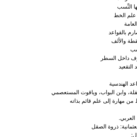
ا النِّسب
 علم الخط
عامة
صارم بالقواعد
قطة والألف
سب
رف داخل السطر
 التقعيد
عد الهندسية
لة، وابن البواب، وياقوت المستعصمي
 من مهارة إلى علم قائم بذاته
العربي.
عثمانية: ذروة الصقل
ل: