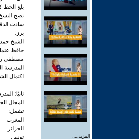
بلغ الخط كم
نضج النسخ 
سادت الدقة
برز:
الشيخ حمد 
حافظ عثما
مصطفى را
المدرسة الع
اكتمال ال
ثانيًا: الم
المجال الج
تشمل:
المغرب
الجزائر
المزيد.....
تونس