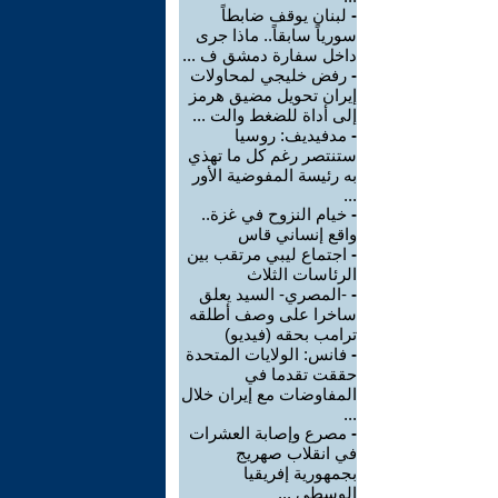
-
لبنان يوقف ضابطاً
سورياً سابقاً.. ماذا جرى
داخل سفارة دمشق ف ...
-
رفض خليجي لمحاولات
إيران تحويل مضيق هرمز
إلى أداة للضغط والت ...
-
مدفيديف: روسيا
ستنتصر رغم كل ما تهذي
به رئيسة المفوضية الأور
...
-
خيام النزوح في غزة..
واقع إنساني قاس
-
اجتماع ليبي مرتقب بين
الرئاسات الثلاث
-
-المصري- السيد يعلق
ساخرا على وصف أطلقه
ترامب بحقه (فيديو)
-
فانس: الولايات المتحدة
حققت تقدما في
المفاوضات مع إيران خلال
...
-
مصرع وإصابة العشرات
في انقلاب صهريج
بجمهورية إفريقيا
الوسطى ...