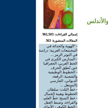
الأندلس
إجمالي القراءات: 961,503
المقالات المنشورة: 363
-
“الهوية والحداثة في
المجتمعات العربية: دراسة
في التوتر الرمز ...
-
المدارس الكبرى في
الخط العربي: الجغرافيا
حين تُنطِق الحرف
-
الخطوط الوظيفية
والشعبية: الرقعة،
الديواني، الفارسي
(النستعل ...
-
خطّ الثلث: سلطان
الخطوط وهيبة الجمال
-
خط النسخ: خطّ العلم،
والقراءة، وضبط العقل
-
الخط الكوفي: الأنواع،