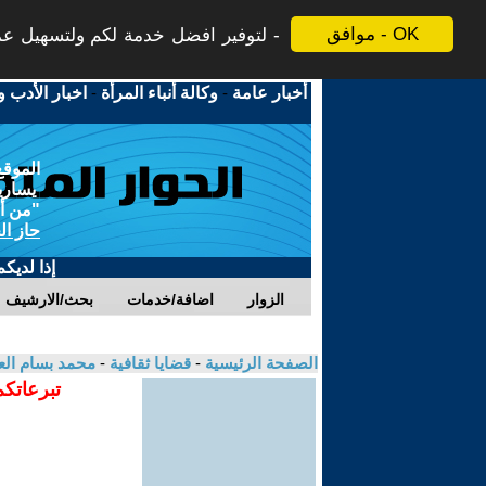
موافق - OK
لتوفير افضل خدمة لكم ولتسهيل عملي
أخبار عامة
-
وكالة أنباء المرأة
-
اخبار الأدب و
الموقع
يسارية
"من أج
حاز ال
إذا لديك
الزوار
اضافة/خدمات
بحث/الارشيف
الصفحة الرئيسية
-
قضايا ثقافية
-
محمد بسام ال
تبرعاتكم