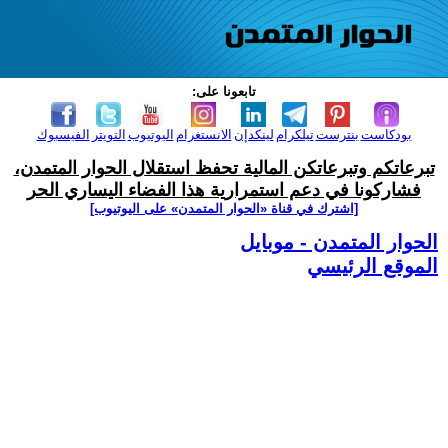
تابعونا على:
بودكاست
بنترست
تيلكرام
لينكدإن
الانستغرام
اليوتيوب
التويتر
الفيسبوك
تبرعاتكم وتبرعاتكن المالية تحفظ استقلال الحوار المتمدن،
فشاركونا في دعم استمرارية هذا الفضاء اليساري الحر
[اشترك في قناة ‫«الحوار المتمدن» على اليوتيوب]
الحوار المتمدن - موبايل
الموقع الرئيسي