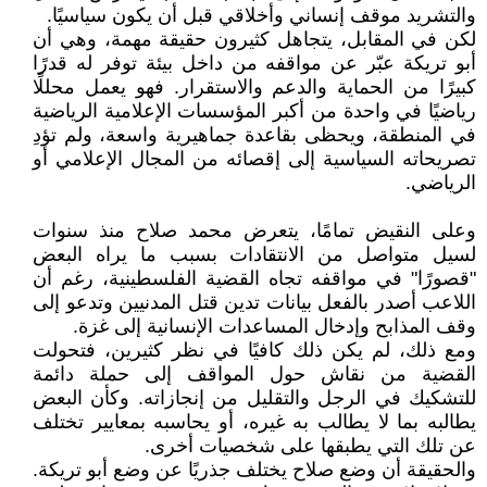
والتشريد موقف إنساني وأخلاقي قبل أن يكون سياسيًا.
لكن في المقابل، يتجاهل كثيرون حقيقة مهمة، وهي أن
أبو تريكة عبّر عن مواقفه من داخل بيئة توفر له قدرًا
كبيرًا من الحماية والدعم والاستقرار. فهو يعمل محللًا
رياضيًا في واحدة من أكبر المؤسسات الإعلامية الرياضية
في المنطقة، ويحظى بقاعدة جماهيرية واسعة، ولم تؤدِ
تصريحاته السياسية إلى إقصائه من المجال الإعلامي أو
الرياضي.
وعلى النقيض تمامًا، يتعرض محمد صلاح منذ سنوات
لسيل متواصل من الانتقادات بسبب ما يراه البعض
"قصورًا" في مواقفه تجاه القضية الفلسطينية، رغم أن
اللاعب أصدر بالفعل بيانات تدين قتل المدنيين وتدعو إلى
وقف المذابح وإدخال المساعدات الإنسانية إلى غزة.
ومع ذلك، لم يكن ذلك كافيًا في نظر كثيرين، فتحولت
القضية من نقاش حول المواقف إلى حملة دائمة
للتشكيك في الرجل والتقليل من إنجازاته. وكأن البعض
يطالبه بما لا يطالب به غيره، أو يحاسبه بمعايير تختلف
عن تلك التي يطبقها على شخصيات أخرى.
والحقيقة أن وضع صلاح يختلف جذريًا عن وضع أبو تريكة.