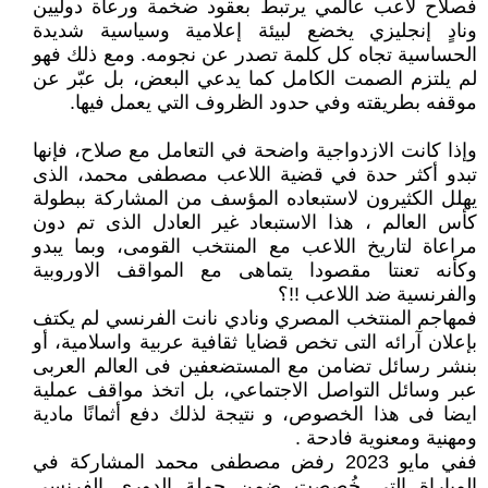
فصلاح لاعب عالمي يرتبط بعقود ضخمة ورعاة دوليين
ونادٍ إنجليزي يخضع لبيئة إعلامية وسياسية شديدة
الحساسية تجاه كل كلمة تصدر عن نجومه. ومع ذلك فهو
لم يلتزم الصمت الكامل كما يدعي البعض، بل عبّر عن
موقفه بطريقته وفي حدود الظروف التي يعمل فيها.
وإذا كانت الازدواجية واضحة في التعامل مع صلاح، فإنها
تبدو أكثر حدة في قضية اللاعب مصطفى محمد، الذى
يهلل الكثيرون لاستبعاده المؤسف من المشاركة ببطولة
كأس العالم ، هذا الاستبعاد غير العادل الذى تم دون
مراعاة لتاريخ اللاعب مع المنتخب القومى، وبما يبدو
وكأنه تعنتا مقصودا يتماهى مع المواقف الاوروبية
والفرنسية ضد اللاعب !!؟
فمهاجم المنتخب المصري ونادي نانت الفرنسي لم يكتف
بإعلان آرائه التى تخص قضايا ثقافية عربية واسلامية، أو
بنشر رسائل تضامن مع المستضعفين فى العالم العربى
عبر وسائل التواصل الاجتماعي، بل اتخذ مواقف عملية
ايضا فى هذا الخصوص، و نتيجة لذلك دفع أثمانًا مادية
ومهنية ومعنوية فادحة .
ففي مايو 2023 رفض مصطفى محمد المشاركة في
المباراة التي خُصصت ضمن حملة الدوري الفرنسي