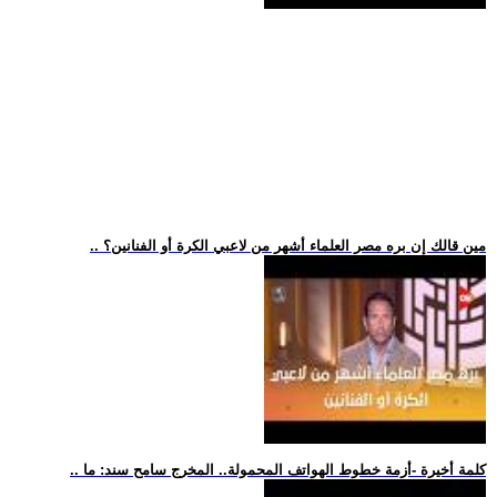
.. مين قالك إن بره مصر العلماء أشهر من لاعبي الكرة أو الفنانين؟
.. كلمة أخيرة -أزمة خطوط الهواتف المحمولة.. المخرج سامح سند: ما