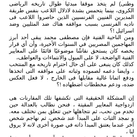
وطنى) لم يتخذ موقفا مبدئيا طوال تاريخه الرياضى
الكروى، بينما يتحمس بشدة لاذلال اللاعب بنفس طريقة
المديرين الفنيين الفرنسيين الذين حاصروا اللاعب فى
ناديه الفرنسى بسبب مواقفه هناك ضد المثليين وضد
اسرائيل !؟
ومن الناحية الفنية فإن مصطفى محمد يبقى أحد أبرز
المهاجمين المصريين في السنوات الأخيرة، وأن أي قرار
يخصه كان يستحق نقاشًا موضوعيًا قائمًا على المعايير
الفنية الواضحة، لا على الميول والانتماءات والعواطف،
كذلك كان ينبغى على أى حال احترام تاريخه مع المنتخب
، وايضا دعمه لصموده وثباته على مواقفه التى اتخذها
ودفع اثمانا غالية مقابلها فى الخارج ، لا فعل العكس
ضده، ودعم مخططات اضطهاده !؟
إن المشكلة الحقيقية التى تكشفها تلك المقارنات هى
ازدواجية المعايير المقيتة ، فنحن نطالب بالعدالة حين
تخدم من نحب، ثم نتجاهلها حين تتعلق بمن نختلف معه.
و نمجد الثبات على المبدأ عند شخص، ثم نهاجم شخص
آخر عندما يعتنق المبدأ ذاته في صورة أخرى لانه لا يروق
لنا ،