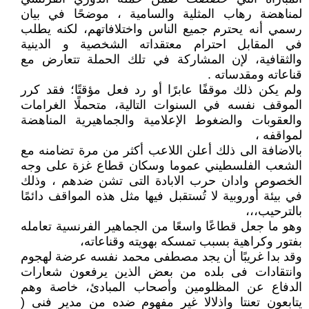
لمناهضة رهاب المثلية والسامية ، موضحًا في بيان
رسمي أنه يحترم جميع الناس واختلافاتهم، لكنه يطلب
في المقابل احترام معتقداته الشخصية و الدينية
والثقافية، لإن المشاركة في تلك الحملة تتعارض مع
قناعاته ومقدساته .
ولم يكن ذلك موقفًا عابرًا أو رد فعل مؤقتًا؛ فقد كرر
الموقف نفسه في السنوات التالية، متحملًا الغرامات
والعقوبات والضغوط الإعلامية والجماهيرية المناهضة
لمواقفه ،
بالاضافة الى ذلك أعلن اللاعب أكثر من مرة تضامنه مع
الشعب الفلسطيني عموما وسكان قطاع غزة على وجه
الخصوص وادان حرب الابادة التى تشن ضدهم ، وذلك
في بيئة أوروبية لا تُستقبل فيها مثل هذه المواقف دائمًا
بالترحيب،،،
وهو ما جعل قطاعًا واسعًا من الجماهير الفرنسية تعامله
بفتور وكراهية بسبب تمسكه بهويته وقناعاته،
وقد بدا غريبًا أن يجد مصطفى محمد نفسه عرضة لهجوم
وانتقادات فى بلده من بعض الذين يرفعون شعارات
الدفاع عن المظلومين وأصحاب المبادئ، خاصة وهم
يتابعون تعنتا واذلالا غير مفهوم ضده من مدير فنى (