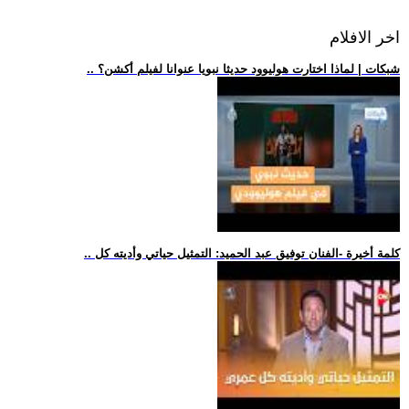
اخر الافلام
.. شبكات | لماذا اختارت هوليوود حديثا نبويا عنوانا لفيلم أكشن؟
.. كلمة أخيرة -الفنان توفيق عبد الحميد: التمثيل حياتي وأديته كل