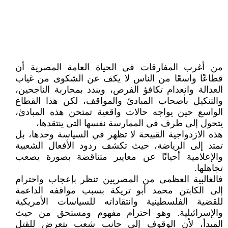
من أغرب المفارقات في الحياة العامة المصرية أن
قطاعًا واسعًا من الناس لا يكف عن الشكوى من غياب
العدالة وانعدام تكافؤ الفرص، ويندد بمحاربة الناجحين،
والتنكيل بأصحاب المبادئ والمواقف، لكن هذا القطاع
الواسع حين يواجه حالات واقعية تمتحن هذه المبادئ،
يتحول إلى طرف في الممارسة نفسها التي ينتقدها،
هذه الازدواجية القبيحة لا تظهر في السياسة وحدها، بل
تمتد إلى الرياضة، حيث تكشف ردود الأفعال الشعبية
والإعلامية أحيانًا عن معايير متناقضة بصورة يصعب
تجاهلها.
فالغالبية العظمى من المصريين تنظر بإعجاب واحترام
إلى الكابتن محمد أبو تريكة بسبب مواقفه الداعمة
للقضية الفلسطينية وانتقاداته للسياسات الأمريكية
والإسرائيلية. وهو احترام مفهوم ومستحق من حيث
المبدأ، لأن الوقوف إلى جانب شعب يتعرض للقتل