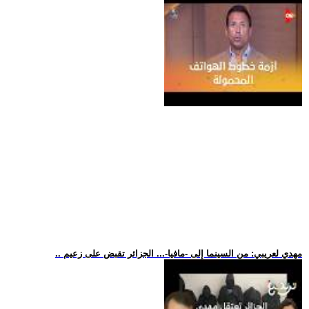
.. مهدي لعريبي: من السينما إلى -مافيا-... الجزائر تقبض على زعيم