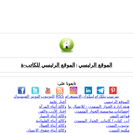
الموقع الرئيسي
الموقع الرئيسي للكاتب-ة
|
تابعونا على:
بنترست
تيلكرام
لينكدإن
الانستغرام
RSS
اليوتيوب
التويتر
الفيسبوك
الموقع الرئيسي
أخبار عامة
هيئة ادارة الحوار المتمدن - للإتصال بنا
وكالة أنباء المرأة
إحصائيات مؤسسة الحوار المتمدن
اخبار الأدب والفن
قواعد النشر
وكالة أنباء اليسار
ابرز كتاب / كاتبات الحوار المتمدن
وكالة أنباء العلمانية
يوتيوب التمدن
وكالة أنباء العمال
مكتبة التمدن
وكالة أنباء حقوق الإنسان