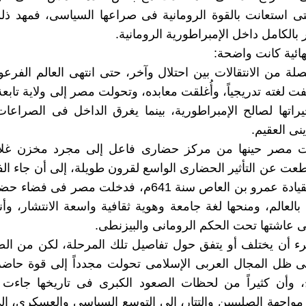
التى استعانت بالقوة الرومانية فى صراعها السياسى، فمهد ذ
 بالكامل داخل الإمبراطورية الرومانية.
نهائية كانت واضحة:
ة من الانتقالات بين احتلال وآخر، حتى انتهى العالم الفرعو
تفت لغته تدريجياً، وأُغلقت معابده، وتحولت مصر إلى ولاية تابع
راتها لصالح الإمبراطورية، بينما يغرق الداخل فى الصراعات 
نى العقيم.
ت مصر حينها من مركز حضارى فاعل إلى مجرد مخزن غلا
قطعت عن التأثير الحضارى الواسع لقرون طويلة، إلى أن جاء الف
الإسلامى بقيادة عمرو بن العاص سنة 641م، فدخلت مصر فى
بالعالم، ومنحها لغة جامعة وهوية ثقافية واسعة الانتشار، وأن
تى عاشتها تحت الحكم الرومانى والبيزنطى.
ء أن يختلف أو يتفق حول تفاصيل تلك المرحلة، لكن من الص
 ظل المجال العربى الإسلامى تحولت مجدداً إلى قوة حاضر
خ، وأن كثيراً من لحظات الصعود الكبرى فى تاريخها جاءت
 مواجهة الصليبيين والتتار، إلى التوسع السياسى والعسكرى، إل