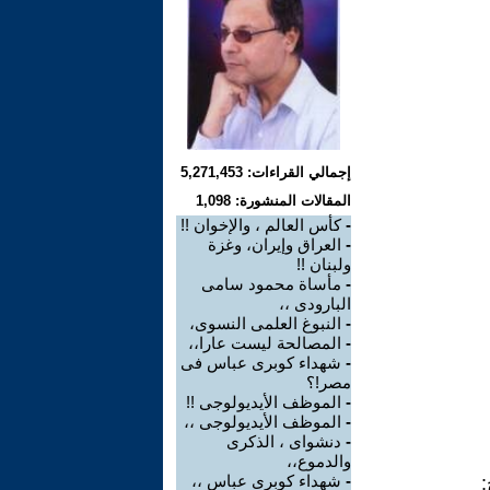
إجمالي القراءات: 5,271,453
المقالات المنشورة: 1,098
-
كأس العالم ، والإخوان !!
-
العراق وإيران، وغزة
ولبنان !!
-
مأساة محمود سامى
البارودى ،،
-
النبوغ العلمى النسوى،
-
المصالحة ليست عارا،،
-
شهداء كوبرى عباس فى
مصر!؟
-
الموظف الأيديولوجى !!
-
الموظف الأيديولوجى ،،
-
دنشواى ، الذكرى
والدموع،،
-
شهداء كوبرى عباس ،،
: