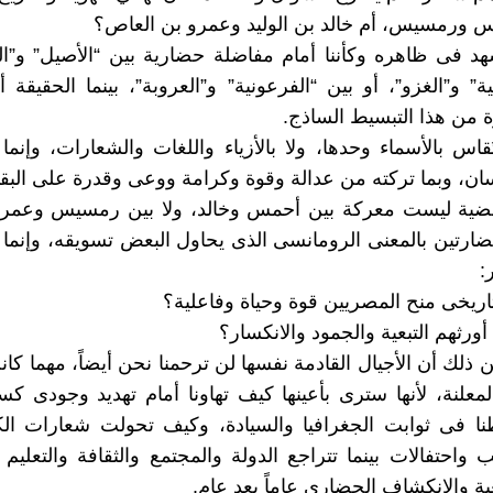
س ورمسيس، أم خالد بن الوليد وعمرو بن العاص؟
هد فى ظاهره وكأننا أمام مفاضلة حضارية بين “الأصيل” و”ال
ة” و”الغزو”، أو بين “الفرعونية” و”العروبة”، بينما الحقيقة أك
من هذا التبسيط الساذج.
ُقاس بالأسماء وحدها، ولا بالأزياء واللغات والشعارات، وإنما 
سان، وبما تركته من عدالة وقوة وكرامة ووعى وقدرة على البقا
قضية ليست معركة بين أحمس وخالد، ولا بين رمسيس وعمر
حضارتين بالمعنى الرومانسى الذى يحاول البعض تسويقه، وإنم
:
اريخى منح المصريين قوة وحياة وفاعلية؟
ورثهم التبعية والجمود والانكسار؟
ذلك أن الأجيال القادمة نفسها لن ترحمنا نحن أيضاً، مهما كان
المعلنة، لأنها سترى بأعينها كيف تهاونا أمام تهديد وجودى كس
ا فى ثوابت الجغرافيا والسيادة، وكيف تحولت شعارات الك
احتفالات بينما تتراجع الدولة والمجتمع والثقافة والتعليم و
عية والانكشاف الحضارى عاماً بعد عام.