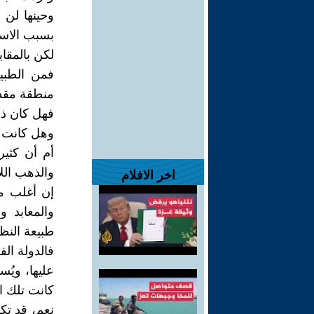
وحينها لن ي
بسبب الاسم
لكن بالمقاب
فمن الطبيع
منطقة مقدس
فهل كان ذلك
وهل كانت ال
أم أن كثي
والذهب الل
اخر الافلام
إن أغلب من
والمعابد و
طبيعة النظ
فالدولة ال
عليها، ويُ
كانت تلك 
نعم، قد تكو