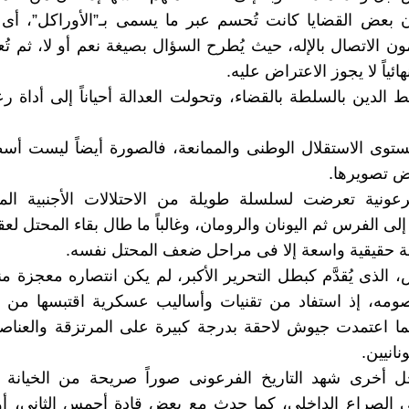
ن بعض القضايا كانت تُحسم عبر ما يسمى بـ”الأوراكل”، أى
ن الاتصال بالإله، حيث يُطرح السؤال بصيغة نعم أو لا، ثم تُعت
 نهائياً لا يجوز الاعتراض عليه.
ط الدين بالسلطة بالقضاء، وتحولت العدالة أحياناً إلى أداة 
توى الاستقلال الوطنى والممانعة، فالصورة أيضاً ليست أس
ض تصويرها.
عونية تعرضت لسلسلة طويلة من الاحتلالات الأجنبية الم
ى الفرس ثم اليونان والرومان، وغالباً ما طال بقاء المحتل لع
 حقيقية واسعة إلا فى مراحل ضعف المحتل نفسه.
الذى يُقدَّم كبطل التحرير الأكبر، لم يكن انتصاره معجزة 
صومه، إذ استفاد من تقنيات وأساليب عسكرية اقتبسها من
ا اعتمدت جيوش لاحقة بدرجة كبيرة على المرتزقة والعناصر 
نانيين.
 أخرى شهد التاريخ الفرعونى صوراً صريحة من الخيانة وا
ى الصراع الداخلى، كما حدث مع بعض قادة أحمس الثانى، أو 