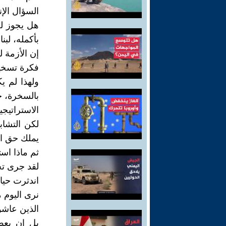
السؤال الإ
هل يجوز لح
بأكمله، لب
إن الأزمة 
فكرة تسخير
ولهذا لم ي
بالسخرة، ح
الاستراتيجي
لكن التشاب
يملك حق الا
ثم ماذا است
لقد جرى تح
اندثرت حياة
نرى اليوم م
الذين عاشوا
بل إن بعض