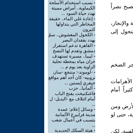
-
بسبب استخدام الأسلحة
صبح نصراً
الكيماوية.. أمراض مميتة
تهدد حياة السود ...
-
إعادة غلي الماء.. حقيقة
 والإنجاز،
المخاطر التي يتداولها
كثيرون
يتحول إلى
-
الكحول المغشوش.. سمّ
يهدد بفقدان البصر
-
القاهرة تدعم استقرار
دمشق وتقدم لها النصح
-
ليبيا.. مسيرة تستهدف
خزان مياه بمحطة تحلية
جر الضخم
الزاوية بعد يوم م ...
-
-لوموند-: منتجع -سان
تروبيه- كان أحد أهم مواقع
الأهرامات
جيفري إبستين ...
-
ألمانيا.. حزب
يراً أمام
فاغنكنيخت يفتح الباب
أمام ائتلاف مع -البديل- ل
...
الأرض ومن
-
وسائل إعلام: عمدة
ة، حتى لو
مدينة فرايبرغ الألمانية
يتسبب في أعمال شغب
...
-
هيئة السكك الحديدية
لفنية، لكن