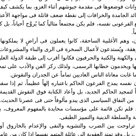
انات فوضعوها فى مقدمة جيوشهم أثناء الغزو، بما يكشف كي
ائد الجامدة والخرافات إلى نقطة ضعف قاتلة فى مواجهة الأعدا
الفرعونى نفسه، فلم يكن مجتمعاً مثالياً كما يُروَّج أحياناً، بل ك
ً.
، وهم الأغلبية الساحقة، كانوا يعملون فى أراضٍ لا يملكونها
ة، ويُستدعون لأعمال السخرة فى الرى والبناء والمشروعات 
ن والكهنة والكتبة والحرفيون فكانوا أقرب إلى طبقة الدولة العل
ا ويخدمون خطابها الرسمى، ولذلك ركز الفن والأدب على تمج
نما غابت معاناة الناس العاديين تماماً عن الجدران والنقوش.
 نفسه يمدح الفرعون الحاكم باعتباره إلهاً عظيماً، ثم إذا سقط
 لتمجيد الحاكم الجديد، بل وأعاد الكتابة فوق النقوش القديمة 
ن النفاق السياسى الذى يبدو مألوفاً حتى فى عصرنا الحديث.
لة، فلم تكن قائمة على مؤسسات محايدة بالمفهوم المعروف،
انة والسلطة الدينية والتمييز الطبقى.
تراوحت بين الضرب والتشويه والنفى والإعدام بالخازوق أو
 بل وقد تمتد العقوبة إلى عائلة المتهم نفسها إذا كان من عا