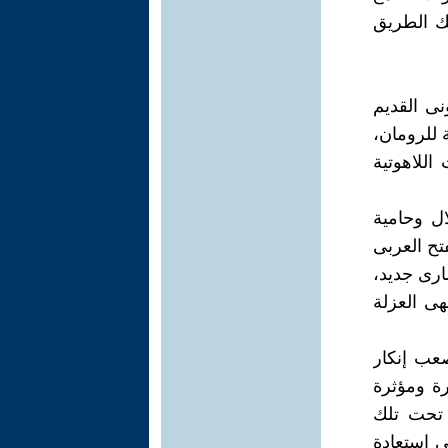
لك الطريق
نى القديم
ة للرومان،
اللاهوتية
ل وحامية
تح العربى
 فضاء حضارى جديد،
هى العزلة
عب إنكار
ة ومؤثرة
 تحت تلك
ى استعادة