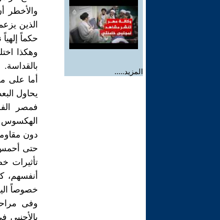
والأخطر أ
الذين يزعمو
حكماً إلهياً
وهكذا اختل
بالقداسة.
المزيد.....
أما على مس
يحاول البع
فمصر الفر
الهكسوس إل
دون مقاومة
حتى أحمس، 
تأثيرات خ
أنفسهم، كم
خصوصاً اليو
وفى مراحل
بالأجنبى ف