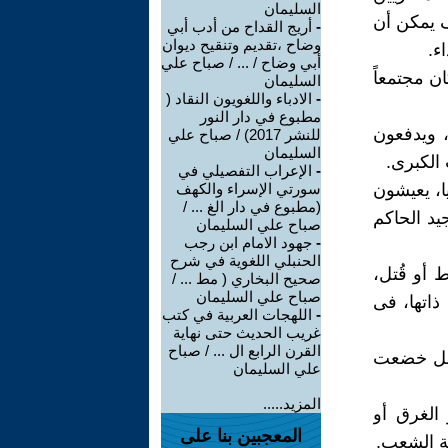
السليمان
ف يمكن أن
-
أريج القداح من أدب أبي
وضاح ،تقديم وتنقيح ديوان
ء.
أبي وضاح / ... / صباح علي
ان مجتمعاً
السليمان
-
الادباء واللغويون النقاد (
مطبوع في دار النور
، ويدفعون
للنشر 2017) / صباح علي
السليمان
الكبرى.
-
الإعراب التفصيلي في
يا، يعيشون
سورتي الإسراء والكهف
(مطبوع في دار الغ ... /
يد الحاكم
صباح علي السليمان
-
جهود الامام ابن رجب
الحنبلي اللغوية في شرح
 أو قُتل،
صحيح البخاري ( مط ... /
صباح علي السليمان
ذاتها، فى
-
اللهجات العربية في كتب
غريب الحديث حتى نهاية
القرن الرابع ال ... / صباح
 بل خضعت
علي السليمان
المزيد.....
 الغرق أو
المعجبين بنا على
مة الشعب.