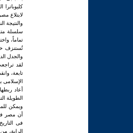
كليوباترا 
لابتلاع مصر
والنتيجة ال
سلسلة متصل
تماماً، واخ
تُستنزف خي
والجدل الدي
لقد تراجع
تابعة، وان
أعاد ربطها 
الطويلة ال
ويمكن للمر
أن مصر فى
فى التاري
الراية، من