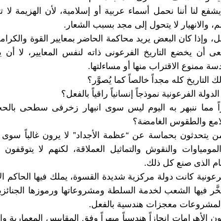
شفع لنا أننا نحمل أسماء عربية أو إسلامية، لأن الهزيمة لا ت
، والانهيار لا يتحول إلى مجد بسبب الشعار.
ل، وإذا كان البعض يريد محاكمة الحاضر بمعايير القوة والكرامة
ى أن يخضع التاريخ الفرعونى ذاته لنفس المعايير، لا أن 
ة ممنوع الاقتراب منها أو مساءلتها.
 التاريخ كله مجداً خالصاً كما يُصوَّر؟
دولة الفرعونية نموذجاً إنسانياً راقياً بالفعل؟
راً مما ننبهر به اليوم ليس سوى انبهار زخرفى سطحى بالح
امع والطقوس الغامضة؟
 يتحدثون بحماسة عن “عظمة الأجداد” لا يرون غالباً سوى 
المومياوات والنقوش والتماثيل العملاقة، لكنهم لا يتوقفون كث
ام الذى صنع كل ذلك.
فرعونية كانت دولة مركزية شديدة القسوة، يملك فيها الحاكم 
سخَّر فيها الشعب لخدمة السلطة ومشروعاتها ورموزها الجنائزي
المشروعات معجزات هندسية بالفعل.
ن الأهرامات إنجازاً هندسياً مبهراً وفق المقاييس المعمارية وا