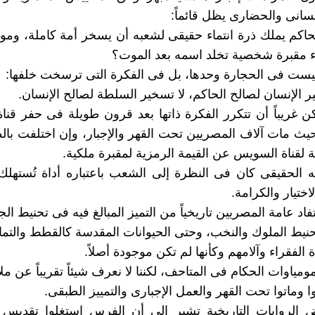
نسانى والحضارى يظل قائماً:
اكم يملك ذرة انتماء حقيقى لشعبه أن يسخر أمة كاملة، ومو
ناء مقبرة شخصية تخلد اسمه بعد الموت؟
ليست فى الحجارة وحدها، بل فى الفكرة التى ترسخت خلفها:
 الإنسان لصالح الحاكم، لا تسخير السلطة لصالح الإنسان.
كن غريباً أن تتكرر الفكرة ذاتها بعد قرون طويلة فى حفر قن
يث مات آلاف المصريين تحت القهر والإجبار، وإن اختلفت بالط
ة لقناة السويس عن القيمة الرمزية لمقبرة ملكية.
ه الحقيقى كان فى النظرة إلى الشعب باعتباره أداة تُستهلك، ل
ختيار والكرامة.
فاد عامة المصريين تاريخياً من التميز المبالغ فيه فى تحنيط ال
نيط الملوك والنخب، وحتى الحيوانات المقدسة كالقطط والتماس
 الفقراء وآلامهم وكأنها لم تكن موجودة أصلاً.
ومياوات الحكام فى المتاحف، لكننا لا نعرف شيئاً تقريباً عن مل
 وماتوا تحت القهر والعمل الإجبارى والتمييز الطبقى.
 الروايات التاريخية تشير إلى أن الفرس استغلوا تقديس 