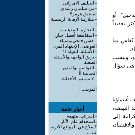
-
الحليف الاماراتى
-
من سلمان رشدى،
لمضيق هرمز!!
دخيل”، أو
-
متلازمة الإهانة الرسمية
ثر تعقيداً
!!
-
التجارة بالمذهبية،،
-
المقاطعة أفضل خيار،
تُقاس بما
-
حسن فتحى،وضياء
العوضى، الإجتهاد المر،،
ء.
-
الأسئلة الثقيلة !؟
و، وليست
-
بريق الواجهة،والأسئلة
الصعبة
ا هى سؤال
-
العواصم ،والمدن
الجديدة !!
-
لا تسبقوا الأحداث،
المزيد.....
ت أسماؤنا
د النهضة،
أخبار عامة
رامة إلى
-
إسرائيل متهمة
باستخدام علم الآثار
الاقتصاد،
كسلاح في المواقع الأثرية
ف ...