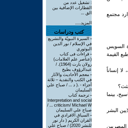
: تشغيل عدد من
القطارات الإضافية بين
الق ...
ارد مجتمع
المزيد.....
كتب ودراسات
-
السيرة النبويّة والتشريع
في الإسلام / نور الدين
اة السويس
البوثوري
بع القيمة
-
قراءات فى كتاب
(عناصر علم العلامات)
رولان بارت (1964). /
عبدالرؤوف بطيخ
ا إنساناً
-
معجم الأحاديث والآثار
في الكتب والنقدية – ثلاثة
أجزاء - .( د ... / صباح علي
جثث؟
السليمان
يح، بينما
-
ترجمة كتاب
Interpretation and social
criticism/ Michael W ... /
ايين البشر
صباح علي السليمان
-
السياق الافرادي في
القران الكريم ( دار نور
للنشر 2020) / صباح علي
المصريين