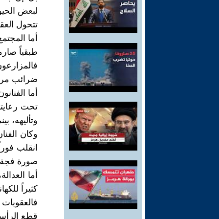
لبعض الحيو
تتحول العق
أما المجتمع 
طبقياً صارما
فالمزارعون
ضرائب مرهق
أما الفنانو
تحت رعايته
وتأليهه، بي
وكان الفنان
انقلب فوراً
صورة فجة م
أما العدا
كثيراً للكه
فالعقوبات 
قطع الرأس،