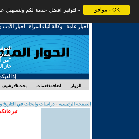
موافق - OK
لتوفير افضل خدمة لكم ولتسهيل عملي
أخبار عامة
-
وكالة أنباء المرأة
-
اخبار الأدب و
الموقع
يسارية
"من أج
حاز ال
إذا لديك
الزوار
اضافة/خدمات
بحث/الارشيف
الصفحة الرئيسية
-
دراسات وابحاث في التاريخ و
تبرعاتكم