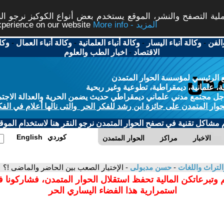
ة التصفح والنشر، الموقع يستخدم بعض أنواع الكوكيز نرجو النق
More info - المزيد
experience on our website
الفن
-
وكالة أنباء اليسار
-
وكالة أنباء العلمانية
-
وكالة أنباء العمال
-
وكا
الاقتصاد
-
اخبار الطب والعلوم
 الرئيسي لمؤسسة الحوار المتمدن
، علمانية، ديمقراطية، تطوعية وغير ربحية
ل مجتمع مدني علماني ديمقراطي حديث يضمن الحرية والعدالة الاجتم
حوار المتمدن على جائزة ابن رشد للفكر الحر والتى نالها أعلام في الفك
م مشاكل تقنية في تصفح الحوار المتمدن نرجو النقر هنا لاستخدام الموقع
كوردي
English
الاخبار
مراكز
الحوار المتمدن
التراث واللغات
-
حسن مدبولى
- الإختيار الصعب بين الحاضر والماضى !؟
 وتبرعاتكن المالية تحفظ استقلال الحوار المتمدن، فشاركونا 
استمرارية هذا الفضاء اليساري الحر