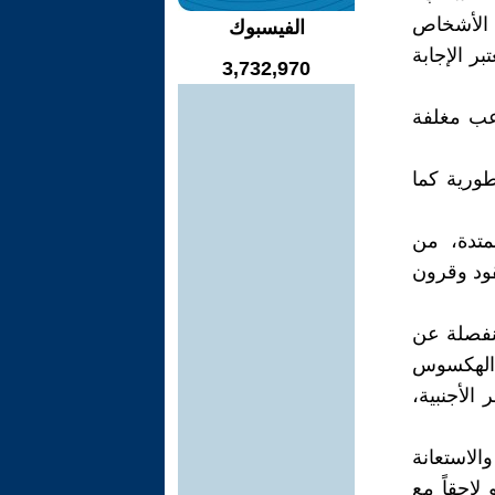
 الأشخاص
الفيسبوك
بر الإجابة
3,732,970
رعب مغلفة
طورية كما
متدة، من
قود وقرون
منفصلة عن
 الهكسوس
الأجنبية،
لاستعانة
لاحقاً مع