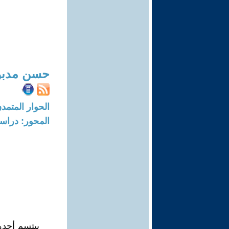
حسن مدبو
الحوار المتمدن-العدد: 8725 - 6
المحور: دراسا
يبتسم أحدهم