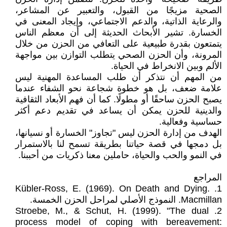
الصحية مزيجًا من القبول، والتعبير عن المشاعر،
والرعاية الذاتية، والدعم الاجتماعي، وإيجاد المعنى في
الخسارة. تشير الأبحاث الحديثة إلى أن معظم الناس
يتمتعون بقدرة طبيعية على التعافي من الحزن من خلال
المرونة، وأن الحزن الصحي يتطلب التوازن بين مواجهة
الألم وبين الانخراط في الحياة.
من المهم أن نتذكر أن طلب المساعدة المهنية ليس
علامة ضعف، بل هو خطوة شجاعة نحو الشفاء عندما
يصبح الحزن ساحقًا أو مطولًا. كما أن فهم الأبعاد الثقافية
والدينية للحزن يمكن أن يساعد في تقديم دعم أكثر
حساسية وفعالية.
الهدف من إدارة الحزن ليس "تجاوز" الخسارة أو نسيانها،
بل دمجها في قصة حياتنا بطريقة تسمح لنا بالاستمرار
في النمو والحب والحياة، حاملين معنا ذكريات من أحببنا.
المراجع
1. Kübler-Ross, E. (1969). On Death and Dying.
Macmillan. النموذج الأصلي لمراحل الحزن الخمسة.
2. Stroebe, M., & Schut, H. (1999). "The dual
process model of coping with bereavement: