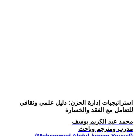
استراتيجيات إدارة الحزن: دليل علمي وثقافي
للتعامل مع الفقد والخسارة
محمد عبد الكريم يوسف
مدرب ومترجم وباحث
(Mohammad Abdul-karem Yousef)