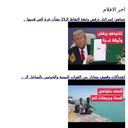
اخر الافلام
.. نتنياهو: إسرائيل ترفض وثيقة النقاط الـ15 بشأن غزة التي قدمها
.. اشتباكات وقصف متبادل بين القوات اليمنية والحوثيين بالساحل ال