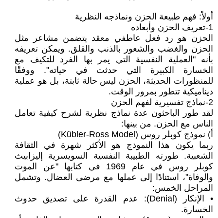
أولاً: فهم طبيعة الحزن ونماذجه النظرية
1-تعريف الحزن وأبعاده
الحزن هو رد فعل عاطفي معقد يتضمن مشاعر مثل
الحزن والغضب والشعور بالذنب والقلق. ويمكن تعريفه
بأنه "العملية النفسية التي يمر بها الفرد للتكيف مع
الخسارة الكبيرة التي حدثت في حياته". ووفقًا
للمنظورات الحديثة، الحزن ليس حالة ثابتة، بل هو عملية
ديناميكية تتطور بمرور الوقت.
2-نماذج تفسيرية لفهم الحزن
لقد طور الباحثون عدة نماذج نظرية لشرح كيفية تعامل
الناس مع الحزن. من بينها:
أ) نموذج كوبلر روس (Kübler-Ross Model)
ربما يكون هذا النموذج هو الأكثر شهرة في الثقافة
الشعبية. طورته الطبيبة النفسية السويسرية إليزابيث
كوبلر روس في عام 1969 في كتابها "عن الموت
والوفاة"، استنادًا إلى عملها مع مرضى العضال. وتشمل
المراحل الخمس:
• الإنكار (Denial): عدم القدرة على تصديق حدوث
الخسارة.