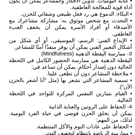
• كتابة اليوميات: تدوين الأفكار والمشاعر يمكن أن يكون
أداة قوية للمعالجة العاطفية.
• البكاء: الدموع هي رد فعل طبيعي وشفائي للحزن.
• التحدث مع شخص موثوق به: مشاركة مشاعرك مع
الأصدقاء أو أفراد الأسرة يمكن أن يخفف العبء
العاطفي.
• الإبداع الفني: الرسم، الموسيقى، أو أي شكل من
أشكال التعبير الفني يمكن أن يوفر منفذًا آمنًا للمشاعر.
3- ممارسة اليقظة الذهنية (Mindfulness)
اليقظة الذهنية هي ممارسة الحضور الكامل في اللحظة
الحالية دون إصدار أحكام. يمكن أن تساعد في:
• ملاحظة المشاعر دون أن تطغى علينا.
• تسمية المشاعر التي نشعر بها (مثل "أنا أشعر بالحزن
الآن").
• القيام بتمارين التنفس المركزة للتواجد في اللحظة
الحالية.
4- الحفاظ على الروتين والعناية الذاتية
يمكن أن يخلق الحزن فوضى في حياة الفرد اليومية.
لذلك، من المهم:
• الحفاظ على عادات النوم والأكل المنتظمة.
• ممارسة الرياضة بانتظام لتخفيف التوتر.