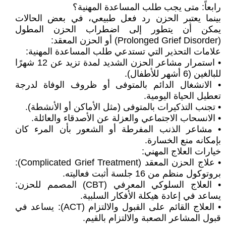
رابعاً: متى يجب طلب المساعدة المهنية؟
بينما يعتبر الحزن رد فعل طبيعي، في بعض الحالات
يمكن أن يتطور إلى اضطراب الحزن المطول
(Prolonged Grief Disorder) أو الحزن المعقد:
علامات التحذير التي تستدعي طلب المساعدة المهنية:
• استمرار مشاعر الحزن الشديد لمدة تزيد عن 12 شهرًا
للبالغين (6 أشهر للأطفال).
• الانشغال الدائم بالمتوفى أو ظروف الوفاة لدرجة
تعطيل الحياة اليومية.
• تجنب التذكيرات بالمتوفى (مثل الأماكن أو الأنشطة).
• الانسحاب الاجتماعي والعزلة عن الأصدقاء والعائلة.
• مشاعر الذنب المفرطة أو الشعور بأن المرء كان
بإمكانه منع الخسارة.
خيارات العلاج المهني:
• علاج الحزن المعقد (Complicated Grief Treatment):
بروتوكول منظم من 16 جلسة أثبت فعاليته.
• العلاج السلوكي المعرفي (CBT) المصمم للحزن:
يساعد في إعادة هيكلة الأفكار السلبية.
• العلاج القائم على القبول والالتزام (ACT): يساعد في
قبول المشاعر الصعبة والالتزام بالقيم.