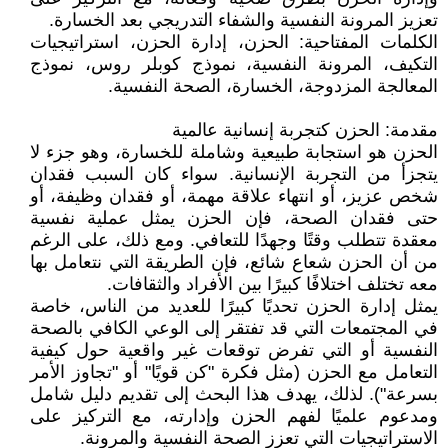
تعزيز المرونة النفسية والشفاء التدريجي بعد الخسارة.
الكلمات المفتاحية: الحزن، إدارة الحزن، استراتيجيات
التكيف، المرونة النفسية، نموذج كوبلر روس، نموذج
المعالجة المزدوجة، الخسارة، الصحة النفسية.
مقدمة: الحزن كتجربة إنسانية عالمية
الحزن هو استجابة طبيعية وشاملة للخسارة، وهو جزء لا
يتجزأ من التجربة الإنسانية. سواء كان السبب فقدان
شخص عزيز، أو انتهاء علاقة مهمة، أو فقدان وظيفة، أو
حتى فقدان الصحة، فإن الحزن يمثل عملية نفسية
معقدة تتطلب وقتًا وجهدًا للتعافي. ومع ذلك، على الرغم
من أن الحزن شعاع شائع، فإن الطريقة التي نتعامل بها
معه تختلف اختلافًا كبيرًا بين الأفراد والثقافات.
يمثل إدارة الحزن تحديًا كبيرًا للعديد من الناس، خاصة
في المجتمعات التي قد تفتقر إلى الوعي الكافي بالصحة
النفسية أو التي تفرض توقعات غير واقعية حول كيفية
التعامل مع الحزن (مثل فكرة "كن قويًا" أو "تجاوز الأمر
بسرعة"). لذلك، يهدف هذا البحث إلى تقديم دليل شامل
ومدعوم علميًا لفهم الحزن وإدارته، مع التركيز على
الاستراتيجيات التي تعزز الصحة النفسية والمرونة.