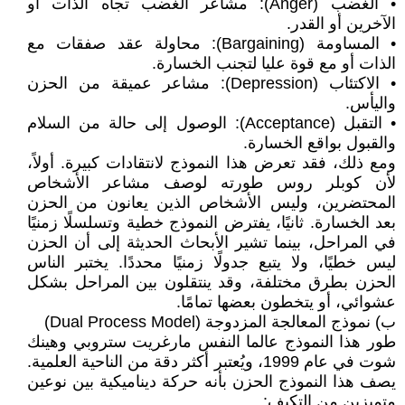
• الغضب (Anger): مشاعر الغضب تجاه الذات أو
الآخرين أو القدر.
• المساومة (Bargaining): محاولة عقد صفقات مع
الذات أو مع قوة عليا لتجنب الخسارة.
• الاكتئاب (Depression): مشاعر عميقة من الحزن
واليأس.
• التقبل (Acceptance): الوصول إلى حالة من السلام
والقبول بواقع الخسارة.
ومع ذلك، فقد تعرض هذا النموذج لانتقادات كبيرة. أولاً،
لأن كوبلر روس طورته لوصف مشاعر الأشخاص
المحتضرين، وليس الأشخاص الذين يعانون من الحزن
بعد الخسارة. ثانيًا، يفترض النموذج خطية وتسلسلًا زمنيًا
في المراحل، بينما تشير الأبحاث الحديثة إلى أن الحزن
ليس خطيًا، ولا يتبع جدولًا زمنيًا محددًا. يختبر الناس
الحزن بطرق مختلفة، وقد ينتقلون بين المراحل بشكل
عشوائي، أو يتخطون بعضها تمامًا.
ب) نموذج المعالجة المزدوجة (Dual Process Model)
طور هذا النموذج عالما النفس مارغريت ستروبي وهينك
شوت في عام 1999، ويُعتبر أكثر دقة من الناحية العلمية.
يصف هذا النموذج الحزن بأنه حركة ديناميكية بين نوعين
متميزين من التكيف: