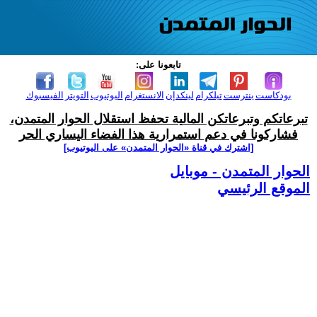
تابعونا على:
بودكاست
بنترست
تيلكرام
لينكدإن
الانستغرام
اليوتيوب
التويتر
الفيسبوك
تبرعاتكم وتبرعاتكن المالية تحفظ استقلال الحوار المتمدن،
فشاركونا في دعم استمرارية هذا الفضاء اليساري الحر
[اشترك في قناة ‫«الحوار المتمدن» على اليوتيوب]
الحوار المتمدن - موبايل
الموقع الرئيسي