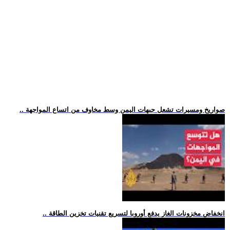
.. صواريخ ومسيرات تشعل جبهات اليمن وسط مخاوف من اتساع المواجهة
.. انخفاض مخزونات الغاز يدفع أوروبا لتسريع تقنيات تخزين الطاقة