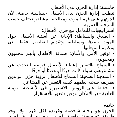
خامسة: إدارة الحزن لدى الأطفال
تتطلب إدارة الحزن لدى الأطفال حساسية خاصة، لأن
قدرتهم على فهم الموت ومعالجة المشاعر تختلف حسب
المرحلة العمرية:
استراتيجيات للتعامل مع حزن الأطفال:
• الصدق والبساطة: الإجابة عن أسئلة الأطفال حول
الموت بصدق وبساطة، وتقديم التفاصيل فقط التي
يمكنهم استيعابها.
• توفير الأمن والأمان: طمأنة الأطفال بأنهم محميون
ومحبوبون.
• السماح بالتعبير: إعطاء الأطفال فرصة للتحدث عن
مشاعرهم، سواء كانت حزنًا أو غضبًا أو خوفًا.
• النمذجة الصحية: السماح للأطفال برؤية حزن الوالدين
بطريقة صحية يعلمهم كيفية التعبير عن المشاعر.
• الحفاظ على الروتين: الاستمرار في الأنشطة اليومية
العادية قدر الإمكان لتوفير شعور بالاستقرار.
خاتمة
الحزن هو رحلة شخصية وفريدة لكل فرد، ولا توجد
طريقة "صحيحة" واحدة للحزن. تتضمن إدارة الحزن