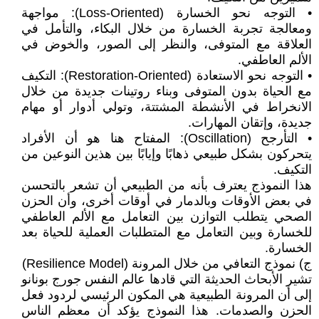
• التوجه نحو الخسارة (Loss-Oriented): مواجهة
ومعالجة تجربة الخسارة من خلال البكاء، والتأمل في
العلاقة مع المتوفى، والنظر إلى الصور، والخوض في
الألم العاطفي.
• التوجه نحو الاستعادة (Restoration-Oriented): التكيف
مع الحياة بدون المتوفى وبناء روتينات جديدة من خلال
الانخراط في الأنشطة المشتتة، وتولي أدوار أو مهام
جديدة، وإتقان المهارات.
• التأرجح (Oscillation): المفتاح هنا هو أن الأفراد
يتحركون بشكل طبيعي ذهابًا وإيابًا بين هذين النوعين من
التكيف.
هذا النموذج يعترف بأنه من الطبيعي أن تشعر بالتحسن
في بعض الأوقات وبالدمار في أوقات أخرى، وأن الحزن
الصحي يتطلب التوازن بين التعامل مع الألم العاطفي
للخسارة وبين التعامل مع المتطلبات العملية للحياة بعد
الخسارة.
ج) نموذج التعافي من خلال المرونة (Resilience Model)
تشير الأبحاث الحديثة التي قادها عالم النفس جورج بونانو
إلى أن المرونة الطبيعية هي المكون الرئيسي لردود فعل
الحزن والصدمات. هذا النموذج يؤكد أن معظم الناس