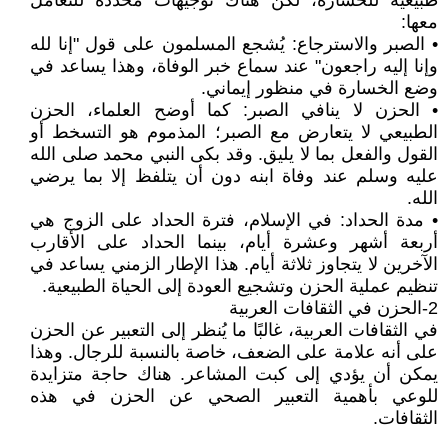
طبيعية للخسارة، لكن هناك توجيهات محددة للتعامل
معها:
• الصبر والاسترجاع: يُشجع المسلمون على قول "إنا لله
وإنا إليه راجعون" عند سماع خبر الوفاة، وهذا يساعد في
وضع الخسارة في منظور إيماني.
• الحزن لا ينافي الصبر: كما أوضح العلماء، الحزن
الطبيعي لا يتعارض مع الصبر؛ المذموم هو التسخط أو
القول والفعل بما لا يليق. وقد بكى النبي محمد صلى الله
عليه وسلم عند وفاة ابنه دون أن يتلفظ إلا بما يرضي
الله.
• مدة الحداد: في الإسلام، فترة الحداد على الزوج هي
أربعة أشهر وعشرة أيام، بينما الحداد على الأقارب
الآخرين لا يتجاوز ثلاثة أيام. هذا الإطار الزمني يساعد في
تنظيم عملية الحزن وتشجيع العودة إلى الحياة الطبيعية.
2-الحزن في الثقافات العربية
في الثقافات العربية، غالبًا ما يُنظر إلى التعبير عن الحزن
على أنه علامة على الضعف، خاصة بالنسبة للرجال. وهذا
يمكن أن يؤدي إلى كبت المشاعر. هناك حاجة متزايدة
للوعي بأهمية التعبير الصحي عن الحزن في هذه
الثقافات.