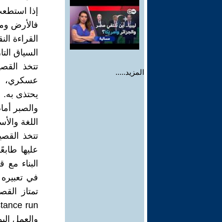
إذا استطعت 
فالأرض وما
القراءة النق
السياق الت
تتخذ القصي
المزيد.....
عسكري، لكن
يحتذى به. 
والصبر أما
اللغة والأ
تتخذ القصي
عليها طابع
البناء مع ق
في تعبيره 
والعمل الي