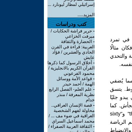
إسرائيلي لمطار ليونارد ...
المزيد.....
كتب ودراسات
-
حرير فراشة الحكايات /
ميرفت الخزاعي
ً في تمرد
-
الحضارة والثقافة
العربية: قراءة في القرن
ان مثالًا
الحادي والعشرين / فؤاد
ة والتحدي
عايش
-
أخلاق الرسول كما ذكرها
نفسه.
القرآن الكريم بالانجليزية /
محمود الفرعوني
-
قواعد الأمة ووسائل
مما يُضفي
الهمة / أحمد حيدر
روط. يتسق
-
علم العلم- الفصل الرابع
نظرية المعرفة / منذر
يبدو جليًا
خدام
لجأش. كما
-
قصة الإنسان العراقي..
محاولة لفهم الشخصية
تمتاز القصيدة باستخدام الصور البصرية مثل "the unforgiving minute" و"sixty
العراقية في ضوء مف ... /
محمد اسماعيل السراي
لى عالم الرياضة
-
الثقافة العربية الصفراء /
والانضباط
د. خالد زغريت