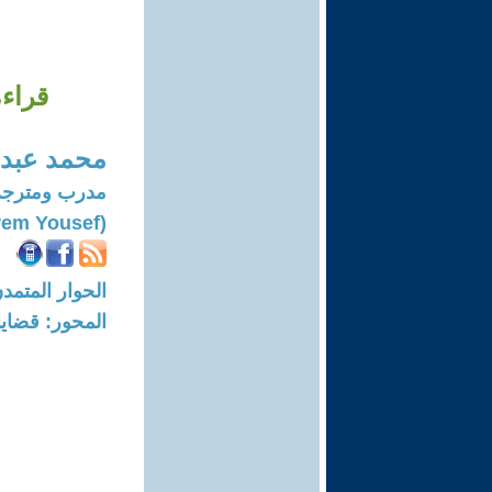
قراءة نق
محمد عبد 
مدرب ومترجم
(Mohammad Abdul-karem Yousef)
الحوار المتمدن-العدد: 8734 - 26
المحور: قضايا 