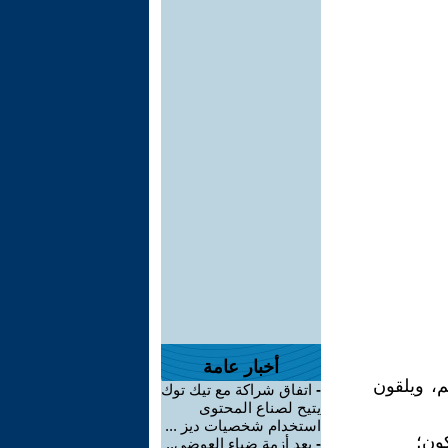
أخبار عامة
، ويلقون
-
اتفاق شراكة مع تيك توك
يتيح لصناع المحتوى
استخدام شخصيات ديز ...
ون؛
-
بعد أزمة ضياء العوضي..