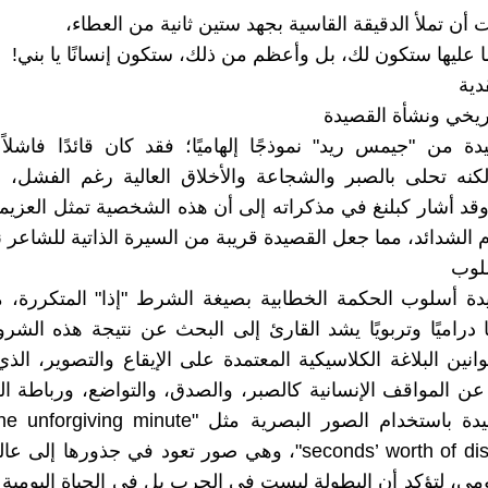
أن تملأ الدقيقة القاسية بجهد ستين ثانية من العطاء،
 عليها ستكون لك، بل وأعظم من ذلك، ستكون إنسانًا يا بني!
دية
اريخي ونشأة القصيدة
دة من "جيمس ريد" نموذجًا إلهاميًا؛ فقد كان قائدًا فاشلا
ه تحلى بالصبر والشجاعة والأخلاق العالية رغم الفشل، فك
وقد أشار كبلنغ في مذكراته إلى أن هذه الشخصية تمثل العزيم
م الشدائد، مما جعل القصيدة قريبة من السيرة الذاتية للشاعر 
سلوب
دة أسلوب الحكمة الخطابية بصيغة الشرط "إذا" المتكررة، 
ًا دراميًا وتربويًا يشد القارئ إلى البحث عن نتيجة هذه الش
وانين البلاغة الكلاسيكية المعتمدة على الإيقاع والتصوير، الذي 
عن المواقف الإنسانية كالصبر، والصدق، والتواضع، ورباطة ا
seconds’ worth of distance run"، وهي صور تعود في جذورها إ
ومي، لتؤكد أن البطولة ليست في الحرب بل في الحياة اليومية 