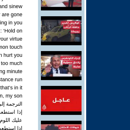
 and sinew
 are gone,
ing in you
 ‘Hold on!’
ur virtue,
mon touch,
n hurt you,
e too much
ving minute
tance run,
at’s in it,
, my son!
الترجمة إلى
إذا استطع
عليك اللوم،
إذا استطعت