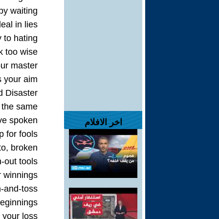
by waiting,
al in lies,
to hating,
k too wise:
ur master
 your aim,
d Disaster
 the same:
’ve spoken
اخر الافلام
for fools,
o, broken,
out tools:
r winnings
h-and-toss,
beginnings
your loss: