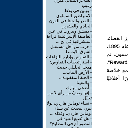
الشاعر اللبناني هنري
زغيب
-
بوتين في بلاط
الإمبراطور السماوي
-
القدر والحظ في القرن
الحادي والعشرين
-
دمشق وبيروت في عين
العاصفة الإسرائيلية قراءة
برز القصائد
استشرافية في تح ...
وأكثرها تأثيرًا في الأدب الإنجليزي خلال القرن العشرين. كُتِبَت القصيدة عام 1895،
-
حرب من أجل مستقبل
الشرق الأوسط
يمسون، ثم
-
التفاوض وإدارة النزاعات
نُشِرَت للمرة الأولى عام 1910 ضمن مجموعته الشعرية "Rewards and Fairies".
-
استراتيجيات التفاوض:
مدخل تحليلي حديث
مع خلاصة
-
الأرض اليباب...
-
الجنة المفقودة...
 أخلاقيًا
-
والتقينا
-
أضحى مبارك
-
إنها وصفُ من رأى لا من
تخيّل
-
نساء توماس هاردي، بولا
بيرن تتحدث عن نساء
توماس هاردي، وفكاه ...
-
هل تُصنع القوة في
القصور أم في المطابخ؟