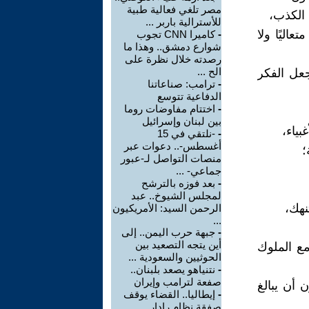
مصر تلغي فعالية طبية
 الكذب،
للأسترالية باربر ...
عاليًا ولا
-
كاميرا CNN تجوب
شوارع دمشق.. وهذا ما
رصدته خلال نظرة على
الح ...
عل الفكر
-
ترامب: صناعاتنا
الدفاعية تتوسع
-
اختتام مفاوضات روما
بين لبنان وإسرائيل
بياء،
-
-نلتقي في 15
أغسطس-.. دعوات عبر
؛
منصات التواصل لـ-عبور
جماعي- ...
-
بعد فوزه بالترشح
لمجلس الشيوخ.. عبد
نهك،
الرحمن السيد: الأمريكيون
...
-
جبهة حرب اليمن.. إلى
أين يتجه التصعيد بين
ع الملوك
الحوثيين والسعودية ...
-
نتنياهو يصعد بلبنان..
صفعة لترامب وإيران
 أن يبالغ
-
إيطاليا.. القضاء يوقف
صفقة نظام رادار