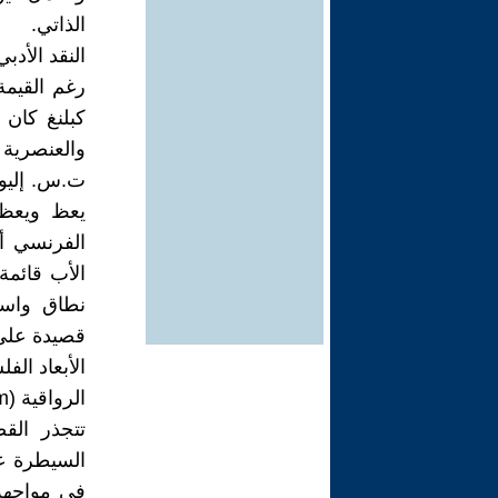
الذاتي.
النقد الأدب
رغم القيمة
كبلنغ كان 
والعنصرية 
ت.س. إليوت
يعظ ويعظ،
الفرنسي أو
الأب قائمة
قصيدة على 
الأبعاد الف
الرواقية (Stoicism) كفلسفة حياة
تتجذر الق
السيطرة عل
في مواجهة 