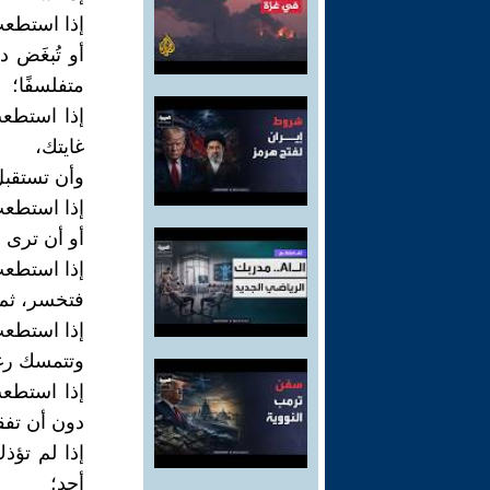
إذا استطعت
أو تُبغَض د
متفلسفًا؛
إذا استطع
غايتك،
وأن تستقبل
إذا استطعت 
أو أن ترى م
إذا استطعت
فتخسر، ثم 
إذا استطعت
وتتمسك رغم
إذا استطع
دون أن تفق
إذا لم تؤذ
أحد؛