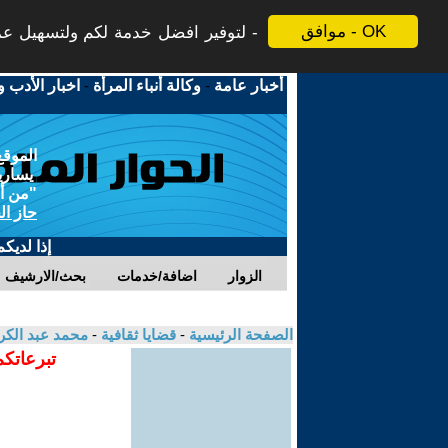
موافق - OK
لتوفير افضل خدمة لكم ولتسهيل عملي
أخبار عامة
-
وكالة أنباء المرأة
-
اخبار الأدب و
الموقع
يسارية
"من أج
حاز ال
إذا لديك
الزوار
اضافة/خدمات
بحث/الارشيف
الصفحة الرئيسية
-
قضايا ثقافية
-
محمد عبد الك
تبرعاتكم