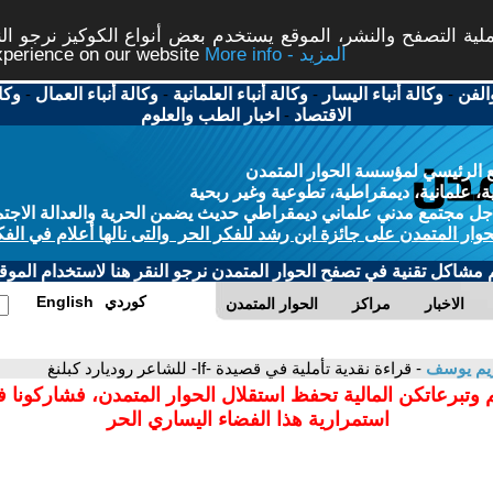
ة التصفح والنشر، الموقع يستخدم بعض أنواع الكوكيز نرجو النق
More info - المزيد
experience on our website
الفن
-
وكالة أنباء اليسار
-
وكالة أنباء العلمانية
-
وكالة أنباء العمال
-
وكا
الاقتصاد
-
اخبار الطب والعلوم
 الرئيسي لمؤسسة الحوار المتمدن
، علمانية، ديمقراطية، تطوعية وغير ربحية
ل مجتمع مدني علماني ديمقراطي حديث يضمن الحرية والعدالة الاجتم
حوار المتمدن على جائزة ابن رشد للفكر الحر والتى نالها أعلام في الفك
م مشاكل تقنية في تصفح الحوار المتمدن نرجو النقر هنا لاستخدام الموقع
كوردي
English
الاخبار
مراكز
الحوار المتمدن
ريم يوسف
- قراءة نقدية تأملية في قصيدة -If- للشاعر روديارد كبلنغ
 وتبرعاتكن المالية تحفظ استقلال الحوار المتمدن، فشاركونا 
استمرارية هذا الفضاء اليساري الحر