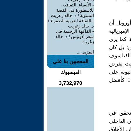
-
الأنساق الثقافية
للأسطورة في القصة
النسوية / د. خالد زغريت
-
الثقافة العربية الصفراء /
أورويل أن
د. خالد زغريت
إمبريالية
-
الفاكهة الرجيمة في
شعر أدونيس / د. خالد
. كما يرى
زغريت
ض؛ بل كان
المزيد.....
الفيلسوف
المعجبين بنا على
 حيث يفرض
حبوبة على
الفيسبوك
نطاق واسع، حيث اختارها الجمهور البريطاني في استطلاع عام 1996 كأفضل
3,732,970
يتحقق في
ن الداخلي
. الأخلاق