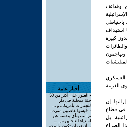
خ وقذائف
إسرائيلية
ظ باحتياطي
نها استهداف
دوز كبيرة
الطائرات
ويهاجمون
لميليشيات
د العسكري
ى الغربية
أخبار عامة
-
العثور على أكثر من 50
جثة متحللة في دار
التها. إن
للجنازات بأمريكا.. و ...
س في قطاع
-
-ليسوا غاضبين مني-..
ترامب ينأى بنفسه عن
سرائيلية، بل
استياء الناخبين من ...
ا الصراع
-
-أتمنى أن تكون واضحة