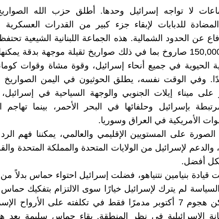
اعات لا تواجه إسرائيل وحدها. أطلق حزب الله الصواري
لمضادة للدبابات لإبقاء جزء كبير من القدرات العسكرية ال
دفاع عن الحدود الشمالية. هذه الجماعة اللبنانية الشيعية تحتف
يصل إلى 150,000 صاروخ بما في ذلك صواريخ ثقيلة موجهة بدقة يمك
تية الحيوية في جميع أنحاء إسرائيل، وقوة مشاة وقوات كومان
ًا. وفي الوقت نفسه، يطلق الحوثيون في اليمن الصواريخ و
على ميناء إيلات الجنوبي والوجهة السياحية في إسرائيل، 
تبطة بإسرائيل وحلفائها في البحر الأحمر، بينما تهاجم ا
قوات الأمريكية في العراق وسوريا.
الصورة على المستويين الإقليمي والعالمي، يمكننا فهم الر
 والدعم لإسرائيل من الولايات المتحدة والمملكة المتحدة والقو
كل أفضل.
قيادة بنيامين نتنياهو، فضلت إسرائيل احتواء حماس بدلاً من إز
 السياسة لم يترك لإسرائيل خيارًا سوى الالتزام بتفكيك حما
غزة. لم يكن هجوم 7 أكتوبر مدمرًا فقط في تكلفته على الأرواح الإ
نة الإسرائيلية في نظر المنطقة. بقاء حماس سليمة بعد هذ