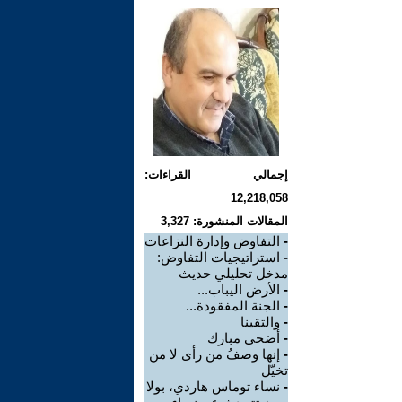
إجمالي القراءات:
12,218,058
المقالات المنشورة: 3,327
-
التفاوض وإدارة النزاعات
-
استراتيجيات التفاوض:
مدخل تحليلي حديث
-
الأرض اليباب...
-
الجنة المفقودة...
-
والتقينا
-
أضحى مبارك
-
إنها وصفُ من رأى لا من
تخيّل
-
نساء توماس هاردي، بولا