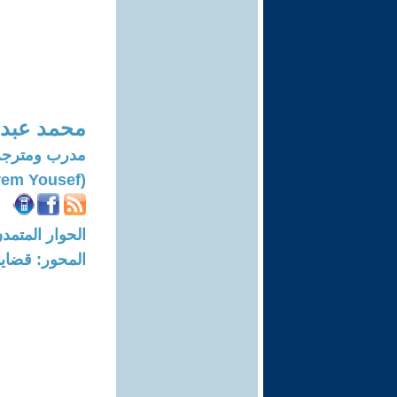
محمد عبد 
مدرب ومترجم
(Mohammad Abdul-karem Yousef)
الحوار المتمدن-العدد: 8725 - 6
المحور: قضايا 