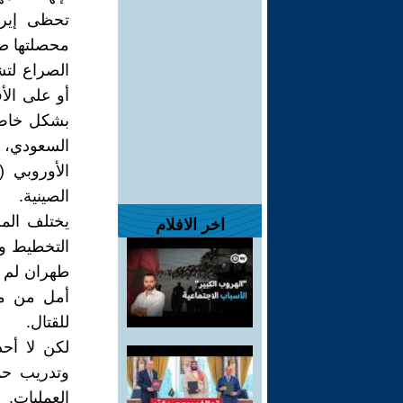
تحظى إيرا
محصلتها صف
الصراع لت
أو على الأ
بشكل خاص ف
السعودي، 
الصينية.
يختلف الم
اخر الافلام
طهران لم ي
أمل من مست
للقتال.
لكن لا أحد
العمليات.