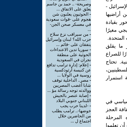
وصريحة- .. حمد بن جاسم
إسرائيل -
يعلق على الاتفاق ...
 أراضيها
-
الحوثيون يعلنون شن
هجوم على -قوات سعودية
ور بقيادة
في معسكر صحن الجن-
...
جي مغيرًا
-
من سيراقب نزع سلاح
 المتحدة.
حزب الله؟ لبنان وإسرائيل
يتفقان على -قائم ...
 ما يقلق
-
سوريا تدين الاعتداءات
ًا للصراع
الحوثية على منطقة
نجران في السعودية
ة. تحتاج
-
إعلام: إدارة ترامب تدافع
لسطينيين،
عن كنيسة أرثوذكسية
روسية في الولايا ...
ة استمرار
-
مصر.. الداخلية توقف
شابا أغضب المصريين
ووالدته توجه رسالة مؤ ...
-
إصابة عنصر بالجيش
اللبناني جنوبي البلاد
لسياسي في
-
-لدينا حرب يجب
قافة العجز
خوضها-.. ترامب يطلب
من الحاضرين خلال
 المرحلة
اجتماع ل ...
 أن تعلموا