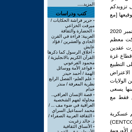
المزيد.....
ى تزويدكم
كتب ودراسات
وقيعها [مع
-
حرير فراشة الحكايات /
ميرفت الخزاعي
كان قرار الإمارات العربية المتحدة بتطبيع العلاقات مع إسرائيل في سبتمبر 2020
-
الحضارة والثقافة
العربية: قراءة في القرن
سكت معظم
الحادي والعشرين / فؤاد
عايش
مرت عقدين
-
أخلاق الرسول كما ذكرها
قطاع غزة
القرآن الكريم بالانجليزية /
محمود الفرعوني
ى التطبيع
-
قواعد الأمة ووسائل
 الاعتراض
الهمة / أحمد حيدر
-
علم العلم- الفصل الرابع
لإمارات لشراء طائرات مقاتلة من الجيل الخامس F-35 من الولايات
نظرية المعرفة / منذر
منها يسعى
خدام
-
قصة الإنسان العراقي..
س فقط مع
محاولة لفهم الشخصية
العراقية في ضوء مف ... /
محمد اسماعيل السراي
دة تنظيم عسكرية
-
الثقافة العربية الصفراء /
د. خالد زغريت
داخلية وضعت إسرائيل تحت مسؤولية القيادة المركزية الأمريكية (CENTCOM)
-
الأنساق الثقافية
الأوروبية
للأسطورة في القصة