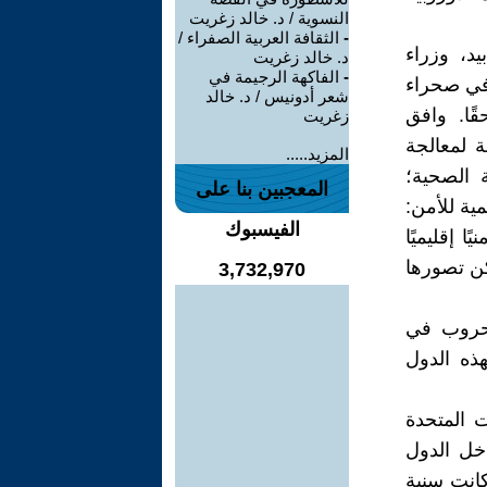
النسوية / د. خالد زغريت
-
الثقافة العربية الصفراء /
ابيد، وزراء
د. خالد زغريت
-
الفاكهة الرجيمة في
 في صحراء
شعر أدونيس / د. خالد
قًا. وافق
زغريت
 لمعالجة
المزيد.....
ة الصحية؛
المعجبين بنا على
ية للأمن:
الفيسبوك
ا إقليميًا
مكن تصورها
3,732,970
لحروب في
هذه الدول
ت المتحدة
اخل الدول
كانت سنية