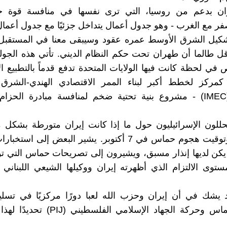
ن بدعم من روسيا، التي ترى نفسها في منافسة قوة ج
ر مع الغرب - وهو جدول أعمال يتداخل جزئيًا مع جدول أعمال
شكيل الشرق الأوسط عمره عقود وسيبقى معنا في المستقبل 
قل طالما أن طهران تحت حكم النظام الديني. تأتي هذه الجول
ي لحظة كانت فيها الولايات المتحدة تدفع قدماً بالتطبيع ال
كمركز لخطط أكبر لبناء الممر الاقتصادي الهندي-الشر
الأوروبي (IMEC) - مشروع بنية تحتية ضخم لمنافسة مبادرة الحز
حللون الإسرائيليون حول ما إذا كانت إيران متورطة بشكل 
التخطيط وتوقيت هجوم حماس في 7 أكتوبر. يشير البعض إلى اس
كن لديها إنذار مسبق، ويشيرون إلى تصريحات حماس التي تو
وى الالتزام الذي أظهرته إيران ووكيلها الشيعي اللبناني
 يشك في أن إيران وحزب الله لعبا دورًا مركزيًا في تسلي
وتدريب حماس وحركة الجهاد الإسلامي الفلسطي