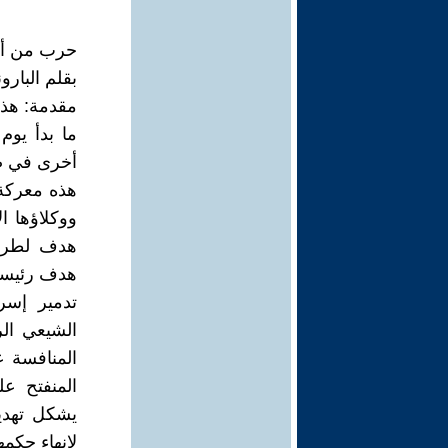
حرب من أج
بقلم البارون
مقدمة: هذ
أخرى في صرا
هذه معركة
ووكلاؤها ا
هدف لطرد ا
هدف رئيسي
تدمير إسرا
الشيعي الر
المنافسة ع
المنفتح عل
يشكل تهديد
لإنهاء حكم