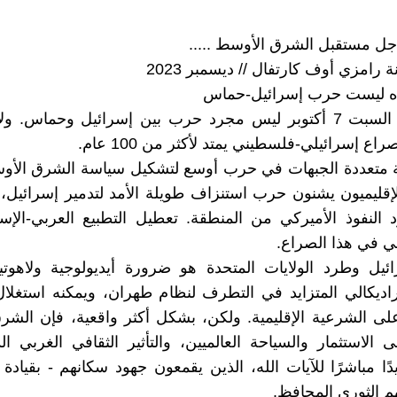
ل مستقبل الشرق الأوسط .....
ة رامزي أوف كارتفال // ديسمبر 2023
ه ليست حرب إسرائيل-حماس
ما بدأ يوم السبت 7 أكتوبر ليس مجرد حرب بين إسرائيل وحماس. 
ع إسرائيلي-فلسطيني يمتد لأكثر من 100 عام.
 متعددة الجبهات في حرب أوسع لتشكيل سياسة الشرق الأوس
لإقليميون يشنون حرب استنزاف طويلة الأمد لتدمير إسرائيل
لنفوذ الأميركي من المنطقة. تعطيل التطبيع العربي-الإسر
 في هذا الصراع.
ئيل وطرد الولايات المتحدة هو ضرورة أيديولوجية ولاهوتي
اديكالي المتزايد في التطرف لنظام طهران، ويمكنه استغلا
لى الشرعية الإقليمية. ولكن، بشكل أكثر واقعية، فإن الش
ى الاستثمار والسياحة العالميين، والتأثير الثقافي الغربي ال
ًا مباشرًا للآيات الله، الذين يقمعون جهود سكانهم - بقيادة 
هم الثوري المحافظ.