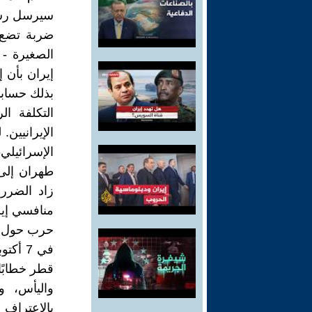
سيرسل رسالة
ضربة تضع ف
الصغيرة - 
إيران بأن 
بذلك حسابات
التكلفة ا
الإيرانيين.
الإسرائيل
طهران إلى إ
زاد الضرر 
منافسي إير
حرب حول م
في 7 
قطر خطابًا 
واليأس، و
بالاعتراف ب