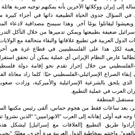
 إلى إيران ووكلائها الآخرين بأنه يمكنهم توجيه ضربة هائلة ل
ي السؤال جدوى الحياة الطبيعية ذاتها في أجزاء كبيرة من
ويعيشوا ليقاتلوا يومًا آخر. وهذا سيمنح مصداقية لادعاء المح
إسرائيل ضعيفة بطبيعتها ويمكن تدميرها من خلال التآكل التدري
 الدول العربية في تطبيع علاقاتها والبقاء متحالفة مع الولايات
لرهيبة لكل هذا على الفلسطينيين في قطاع غزة هي آخر
 لطالما عارض النظام الإيراني أي عملية يمكن أن تحقق استقرار
ي-الفلسطيني من خلال إحراز تقدم نحو إقامة دولة فلسطيني
بقاء الصراع الإسرائيلي-الفلسطيني حيًا: كلما زاد معاناة الف
الذي يلحق بالشرعية الإسرائيلية والأميركية، وزادت صعوب
ان العرب في عملية التطبيع.
ستقبل المنطقة
أكتوبر، بعد ساعات فقط من هجوم حماس، ألقى رئيس مكتبها ا
وجه فيه أولى إهاناته إلى العرب "الانهزاميين" "الذين نشروا ث
أرادوا طريق التطبيع [العلاقات مع إسرائيل] ليشكل هذه
العدو". واختتم بمخاطبة الدول العربية مرة أخرى، معلنًا: "يجب