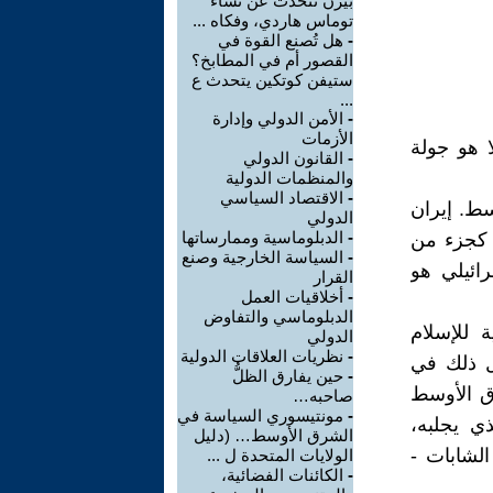
بيرن تتحدث عن نساء
توماس هاردي، وفكاه ...
-
هل تُصنع القوة في
القصور أم في المطابخ؟
ستيفن كوتكين يتحدث ع
...
-
‏الأمن الدولي وإدارة
الأزمات
ولا هو جولة
-
القانون الدولي
والمنظمات الدولية
-
‏الاقتصاد السياسي
ط. إيران
الدولي ‏
-
‏الدبلوماسية وممارساتها
، كجزء من
-
‏السياسة الخارجية وصنع
ائيلي هو
القرار
-
‏أخلاقيات العمل
الدبلوماسي والتفاوض
ة للإسلام
الدولي
-
‏نظريات العلاقات الدولية
ل ذلك في
-
حين يفارق الظلُّ
رق الأوسط
صاحبه…
-
‏مونتيسوري السياسة في
ذي يجلبه،
الشرق الأوسط… (دليل
الشابات -
الولايات المتحدة ل ...
-
الكائنات الفضائية،