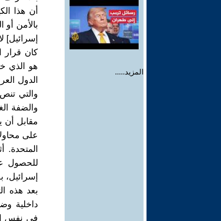
أن هذا الك
بالأمن أو ا
إسرائيل] لا 
هو الذي خ
المزيد.....
الدول العر
والتي تنص
والضفة الغ
مقابل أن ي
المتحدة. أ
للحصول عل
إسرائيل، بل
في نفس المن