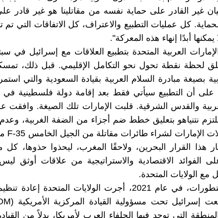
يان غير القادر على حماية نفسه من مقاتلينا هو غير قادر عل
لحماية. كل عمليات التطبيع والاعتراف، كل الاتفاقات التي تم ت
يمكنها أبدًا إنهاء هذه المعركة".
لق لحظة نقطة تحول نحو التكامل الإقليمي. قبل ذلك، تم
بية بصيغة مبادرة السلام العربية بقيادة السعودية والتي است
 على أن التطبيع سيأتي فقط بعد إقامة دولة فلسطينية في 
ربية والقدس الشرقية. قلبت الإمارات تلك الصيغة. وافقت عل
لتزم نتنياهو بتعليق خطط ضم أجزاء من الضفة الغربية، وعدم
على محاولات ا
ثار هذا القرار البحرين، ولاحقًا المغرب، ليحذوا حذوها، كل 
ى الفوائد الاقتصادية والاستراتيجية من علاقات أوثق لي
 مع الولايات المتحدة.
بعد هذه التطورات، في عام 2021، أجرت الولايات المتحدة إعا
طقة التي توجد فيها الحلفاء العرب لأمريكا، بدلاً من القيادة 