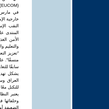
(EUCOM)، مما مكن مستوى جديدًا من التعاون العسكري الإقليمي.
خارجية الإ
النقب الإس
المنتدى ع
الأمن الغذ
والتعليم و
"تعزيز التع
منسقًا". عل
سابقًا للتع
يشكل تهدي
العراق وسو
للتكتل معً
يعتبر النظ
وحلفائها ف
الضعيفة أو