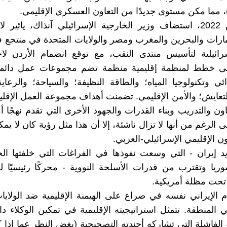
في مارس 2022، استضاف وزير الخارجية الإسرائيلي آنذاك، يائير ل
مارات والبحرين والمغرب ومصر والولايات المتحدة في منتجع
رائيلية لتأسيس منتدى النقب، مع توقع انضمام الأردن لاح
لى خطط لمنظمة إقليمية منظمة تضم مجموعات عمل دائمة
ائي وتكنولوجيا المياه؛ والطاقة النظيفة؛ والسياحة؛ والرعاي
التعايش؛ والأمن الإقليمي. تضمنت أهداف مجموعة العمل الإقليم
اون والتدريب وبناء القدرات والجهود الأخرى التي تقدم نهجًا أمنيً
ى الرغم من أنها لا تزال ناشئة، إلا أن هذا مثل رؤية كان لا ي
اون الإقليمي الإسرائيلي-العربي.
د إيران - التي وسعت نفوذها في الفراغات التي خلفتها ا
ريا وتقترب من قدرات الأسلحة النووية - محركًا رئيسيًا ل
ا تحت مظلة أمريكية.
ام الإيراني نفسه في صراع على الهيمنة الإقليمية ضد الولايا
ي المنطقة. تتمثل استراتيجيته الإقليمية في تمكين الوكلاء د
 الفاشلة التي تشاركه أجندته التصحيحية (بغض النظر عما إذا 