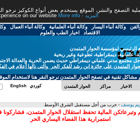
ة التصفح والنشر، الموقع يستخدم بعض أنواع الكوكيز نرجو النق
More info - المزيد
experience on our website
الفن
-
وكالة أنباء اليسار
-
وكالة أنباء العلمانية
-
وكالة أنباء العمال
-
وكا
الاقتصاد
-
اخبار الطب والعلوم
 الرئيسي لمؤسسة الحوار المتمدن
، علمانية، ديمقراطية، تطوعية وغير ربحية
ل مجتمع مدني علماني ديمقراطي حديث يضمن الحرية والعدالة الاجتم
حوار المتمدن على جائزة ابن رشد للفكر الحر والتى نالها أعلام في الفك
م مشاكل تقنية في تصفح الحوار المتمدن نرجو النقر هنا لاستخدام الموقع
كوردي
English
الاخبار
مراكز
الحوار المتمدن
ريم يوسف
- حرب من أجل مستقبل الشرق الأوسط
 وتبرعاتكن المالية تحفظ استقلال الحوار المتمدن، فشاركونا 
استمرارية هذا الفضاء اليساري الحر