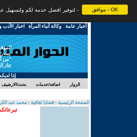
موافق - OK
لتوفير افضل خدمة لكم ولتسهيل عملي
أخبار عامة
-
وكالة أنباء المرأة
-
اخبار الأدب و
الموقع
يسارية
"من أج
حاز ال
إذا لديك
الزوار
اضافة/خدمات
بحث/الارشيف
الصفحة الرئيسية
-
قضايا ثقافية
-
محمد عبد الك
تبرعاتكم