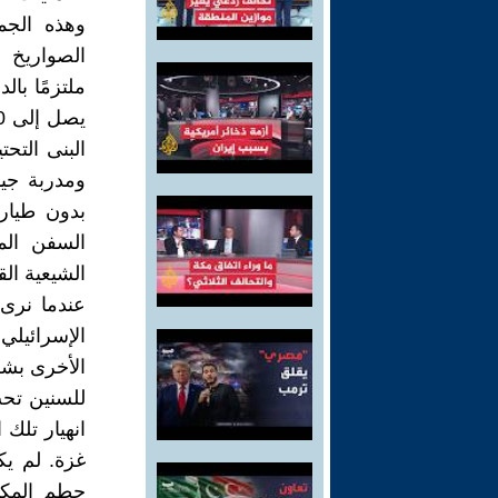
وهذه الجم
الصواريخ ا
ملتزمًا بال
البنى التح
ومدربة جيد
بدون طيار 
السفن المر
الشيعية ال
عندما نرى 
الإسرائيلي،
الأخرى بش
للسنين تحت 
انهيار تلك
حطم المكا