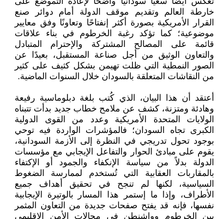
تعكس أيضًا سعيًا سودانيًا واضحًا لإعادة التموضع على
خارطة العالم وتقديم موقف الدولة أمام دوائر صنع
القرار الأمريكية بصورة أكثر إنفتاحًا وتعاونًا وفق معايير
موضوعية؛ كما تؤكد رغبة الخرطوم في بناء علاقات
قائمة على المصالح المشتركة والإحترام المتبادل
والتعاون الوثيق من أجل صناعة المستقبل، بعيدًا عن
الصور النمطية التي ظلت تهيمن بشكل كثيف على كثير
من النقاشات المتعلقة بالسودان خلال السنوات الماضية.
أعتقد أن هذا البيان، الذي كُتب بلغة دبلوماسية رفيعة
وهادئة ومتزنة، كشف عن ملامح خطاب جديد بدأت تتبناه
الولايات المتحدة الأمريكية وعدد من القوى الدولية
الكبرى تجاه السودان؛ فالمؤشرات الواردة فيه توحي
بوجود تحول تدريجي في النظرة إلى الأزمة السودانية،
يقوم على مبادئ الحوار والتفاعل الإيجابي مع مؤسسات
الدولة بدلاً من سياسة الإنكفاء والجمود أو الإكتفاء
بالمقاربات العقابية التي تُستخدم لممارسة الضغوط
السياسية، لكنها لم تنجح في تحقيق أهداف جميع
الأطراف، وإذا ما إستمر هذا المسار بالوتيرة الإيجابية
نفسها، فإنه قد يفتح صفحات جديدة من التعاون المثمر
بين الخرطوم وواشنطن في مجالات الأمن الإقليمي