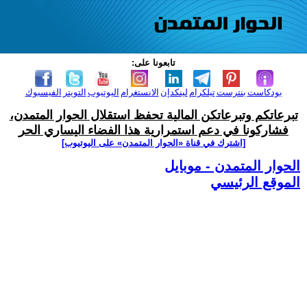
تابعونا على:
بودكاست
بنترست
تيلكرام
لينكدإن
الانستغرام
اليوتيوب
التويتر
الفيسبوك
تبرعاتكم وتبرعاتكن المالية تحفظ استقلال الحوار المتمدن،
فشاركونا في دعم استمرارية هذا الفضاء اليساري الحر
[اشترك في قناة ‫«الحوار المتمدن» على اليوتيوب]
الحوار المتمدن - موبايل
الموقع الرئيسي