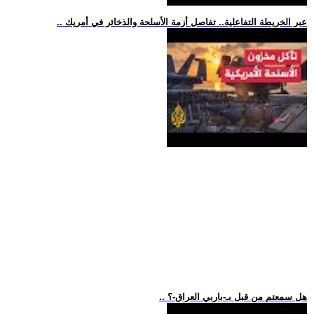
.. عبر الخريطة التفاعلية.. تفاصل أزمة الأسلحة والذخائر في أمريك
.. هل سمعتم من قبل بـ-باربي العراق-؟