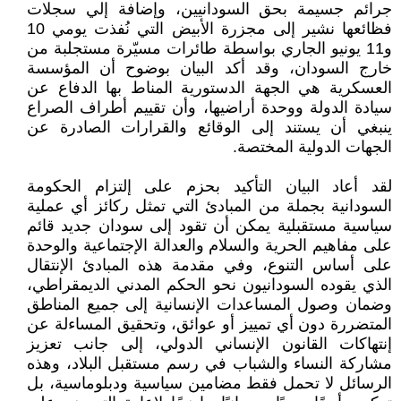
جرائم جسيمة بحق السودانيين، وإضافة إلي سجلات
فظائعها نشير إلى مجزرة الأبيض التي نُفذت يومي 10
و11 يونيو الجاري بواسطة طائرات مسيّرة مستجلبة من
خارج السودان، وقد أكد البيان بوضوح أن المؤسسة
العسكرية هي الجهة الدستورية المناط بها الدفاع عن
سيادة الدولة ووحدة أراضيها، وأن تقييم أطراف الصراع
ينبغي أن يستند إلى الوقائع والقرارات الصادرة عن
الجهات الدولية المختصة.
لقد أعاد البيان التأكيد بحزم على إلتزام الحكومة
السودانية بجملة من المبادئ التي تمثل ركائز أي عملية
سياسية مستقبلية يمكن أن تقود إلى سودان جديد قائم
على مفاهيم الحرية والسلام والعدالة الإجتماعية والوحدة
على أساس التنوع، وفي مقدمة هذه المبادئ الإنتقال
الذي يقوده السودانيون نحو الحكم المدني الديمقراطي،
وضمان وصول المساعدات الإنسانية إلى جميع المناطق
المتضررة دون أي تمييز أو عوائق، وتحقيق المساءلة عن
إنتهاكات القانون الإنساني الدولي، إلى جانب تعزيز
مشاركة النساء والشباب في رسم مستقبل البلاد، وهذه
الرسائل لا تحمل فقط مضامين سياسية ودبلوماسية، بل