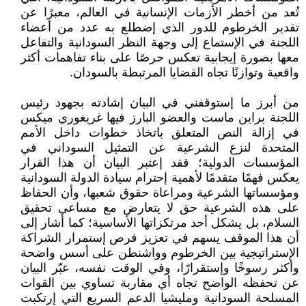
تُعد من أخطر الأزمات الإنسانية في العالم، معبرًا عن
تقدير الخرطوم للدور الذي إضطلع به عدد من أعضاء
اللجنة في الإستماع إلى وجهة النظر السودانية والتفاعل
معها بصورة إيجابية تعكس حرصًا على بناء تفاهمات أكثر
واقعية وتوازنًا تجاه القضايا المرتبطة بالسودان.
من أبرز ما إستوقفني في البيان إشادته بجهود رئيس
اللجنة براين ماست والعضو البارز فيها غريغوري ميكس
في إزالة النص المتعلق باتخاذ خطوات داخل الأمم
المتحدة لنزع الشرعية عن التمثيل السوداني في
المؤسسات الدولية؛ فقد إعتبر البيان أن هذا القرار
يعكس فهمًا متقدمًا لأهمية إحترام سيادة الدولة السودانية
ومؤسساتها الشرعية ومراعاة حقوق شعبها، وأن الحفاظ
على هذه الشرعية حق لا يتعارض مع مساعي تحقيق
السلام، بل يشكل أحد مرتكزاتها الأساسية؛ كما أشار إلى
أن هذا الموقف يسهم في تعزيز فرص إستمرار الشراكة
الإستراتيجية بين الخرطوم وواشنطن على أسس واضحة
وأكثر رسوخًا وإستقرارًا، وفي الوقت نفسه، عبّر البيان
عن تحفظه الواضح تجاه أي مقاربة تساوي بين القوات
المسلحة السودانية ومليشيا الدعم السريع التي إرتكبت