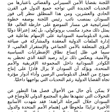
اللجنة بقضايا الأمن السيبراني والفضائي باعتبارها من
التحديات الجديدة التي تواجه جميع الدول في القرن
الحادي والعشرين، ومن هذا المنطلق ننظر إلى فوز
السودان بمنصب نائب رئيس اللجنة بوصفه خطوة
إستراتيجية في مسار التموضع على خارطة العالم، فلا
يمثل ذلك مجرد مكسب بروتوكولي، بل يُعد إعترافًا دوليًا
بقدرة الدبلوماسية السودانية على الإسهام بفاعلية في
إدارة الملفات الدولية المعقدة والمشاركة في صياغة
الرؤى المتعلقة بالأمن الجماعي والإستقرار العالمي، لا
سيما في ظل إتساع نطاق الإضطرابات السياسية
والأمنية، ويعكس ذلك تزايد رصيد الثقة الذي تحظى به
الكوادر السودانية داخل المجموعة الإفريقية والأمم
المتحدة، ويؤكد أن السودان لا يزال قادرًا على إنتاج
نموذج من الفعل الدبلوماسي الرصين وأداء أدوار مؤثرة
تجاه القضايا الدولية رغم التحديات التي يواجهها داخليًا.
لا يمكن بأي حال من الأحوال فصل هذا التطور عن
التحولات التي تشهدها نظرة المجتمع الدولي للأوضاع في
السودان خلال المرحلة الراهنة؛ فقد شهدت الأسابيع
الأخيرة تزايدًا ملحوظًا في إهتمام الأمم المتحدة والدول