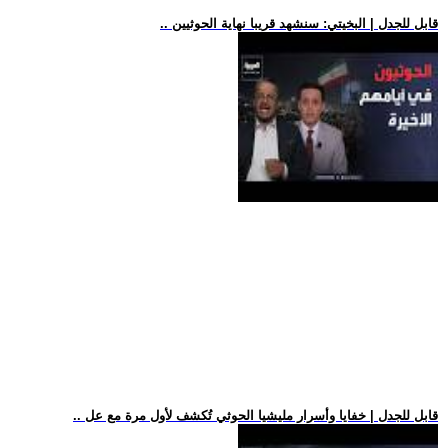
.. قابل للجدل | البخيتي: سنشهد قريبا نهاية الحوثيين
.. قابل للجدل | خفايا وأسرار مليشيا الحوثي تُكشف لأول مرة مع عل