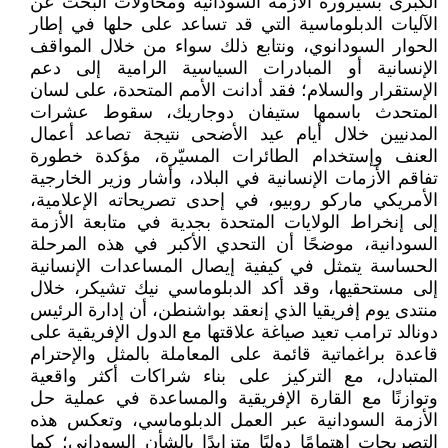
الكبرى بسيرورة الأزمة السودانية ومحاولات البحث عن
الآليات الدبلوماسية التي قد تساعد على حلها في إطار
الحوار السودانوي، ونتابع ذلك سواء من خلال المواقف
الإنسانية أو المبادرات السياسية الرامية إلى دعم
الإستقرار والسلام؛ فقد أدانت الأمم المتحدة، على لسان
المتحدث باسمها ستيفان دوجاريك، سقوط عشرات
المدنيين خلال أيام عيد الأضحى نتيجة تصاعد أعمال
العنف وإستخدام الطائرات المسيّرة، مؤكدة خطورة
تفاقم الأزمات الإنسانية في البلاد، وأشار وزير الخارجية
الأمريكي ماركو روبيو، في إحدى تصريحاته الإعلامية،
إلى إنخراط الولايات المتحدة بجدية في متابعة الأزمة
السودانية، موضحًا أن التحدي الأكبر في هذه المرحلة
الحساسة يتمثل في كيفية إيصال المساعدات الإنسانية
إلى مستحقيها، وقد أكد الدبلوماسي نيك تشيكر، خلال
منتدى يوم إفريقيا الذي إنعقد بواشنطن، أن إدارة الرئيس
دونالد ترامب تعيد صياغة علاقتها مع الدول الإفريقية على
قاعدة براغماتية قائمة على المعاملة بالمثل والإحترام
المتبادل، مع التركيز على بناء شراكات أكثر واقعية
وتوازنًا مع القارة الإفريقية والمساعدة في عملية حل
الأزمة السودانية عبر العمل الدبلوماسي، وتعكس هذه
التصريحات إهتمامًا دوليًا متزايدًا بالشأن السوداني؛ كما