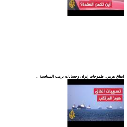
.. اتفاق هرمز.. طموحات إيران وحسابات ترمب السياسية