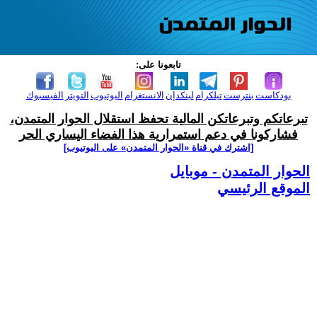
تابعونا على:
بودكاست
بنترست
تيلكرام
لينكدإن
الانستغرام
اليوتيوب
التويتر
الفيسبوك
تبرعاتكم وتبرعاتكن المالية تحفظ استقلال الحوار المتمدن،
فشاركونا في دعم استمرارية هذا الفضاء اليساري الحر
[اشترك في قناة ‫«الحوار المتمدن» على اليوتيوب]
الحوار المتمدن - موبايل
الموقع الرئيسي