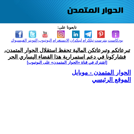
تابعونا على:
بودكاست
بنترست
تيلكرام
لينكدإن
الانستغرام
اليوتيوب
التويتر
الفيسبوك
تبرعاتكم وتبرعاتكن المالية تحفظ استقلال الحوار المتمدن،
فشاركونا في دعم استمرارية هذا الفضاء اليساري الحر
[اشترك في قناة ‫«الحوار المتمدن» على اليوتيوب]
الحوار المتمدن - موبايل
الموقع الرئيسي