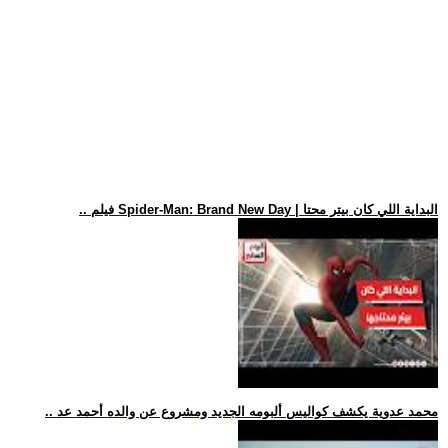
.. فيلم Spider-Man: Brand New Day | البداية اللي كان بيتر محتا
.. محمد عدوية يكشف كواليس ألبومه الجديد ومشروع عن والده أحمد عد