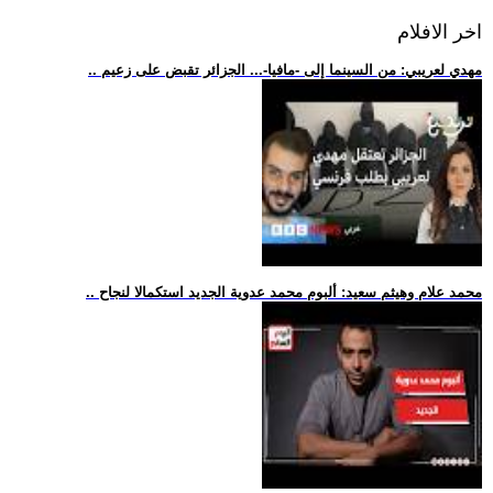
اخر الافلام
.. مهدي لعريبي: من السينما إلى -مافيا-... الجزائر تقبض على زعيم
.. محمد علام وهيثم سعيد: ألبوم محمد عدوية الجديد استكمالا لنجاح