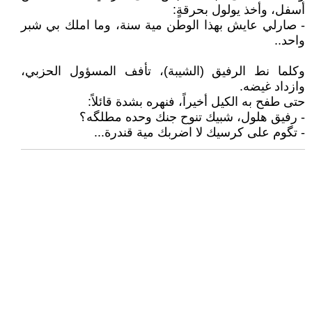
أسفل، وأخذ يولول بحرقةٍ:
- صارلي عايش بهذا الوطن مية سنة، وما املك بي شبر
واحد..
وكلما نط الرفيق (الشيبة)، تأفف المسؤول الحزبي،
وازداد غيضه.
حتى طفح به الكيل أخيراً، فنهره بشدة قائلاً:
- رفيق هلول، شبيك تنوح جنك وحده مطلگه؟
- تگوم على كرسيك لا اضربك مية قندرة...