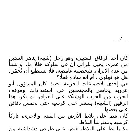
... ٢....
كان أحد الرفاق البعثيين، وهو رجل (شيبة) يناهز الستين
من عمره، يخيل للرائي أن في سلوكه خللاً ما، أو شيئاً
من عدم الاتزان. شخصيته غامضة، فلا تستطيع أن تُخمّن:
هل هو فهلوي ، أم أنه ساذج فعلًا؟
في إحدى الاجتماعات الحزبية، حيث كان المسؤول أبو
عروبة يحاضر بالمجتمعين عن استعدادات وموقف
الحزب من الحرب الوشيكة على العراق، لم يكن هذا
الرفيق (الشيبة) يستقر على كرسيه حتى لخمس دقائق
على بعضها.
كان ينط على بلاط الأرض بين الفينة والاخرى، تاركاً
كرسيه ومفترشاً البلاط.
وكلما نط على البلاط، قبض على طرفي دشداشته من