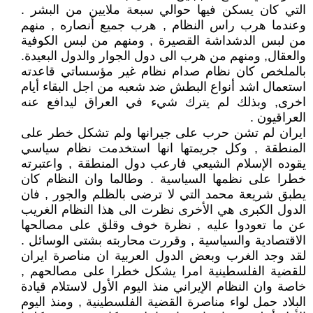
التي كان يسكن فيها حوالي سبعة ملايين من البشر .
وعندما هرب راس النظام , هرب جميع أنصاره , منهم
من لبس الدشداشة القصيرة , ومنهم من لبس الكوفية
والعقال, ومنهم من هرب الى دول الجوار والدول البعيدة.
بالملخص كان نظام صدام نظام غير مؤسساتي قاعدته
استعمال اشد أنواع البطش ضد شعبه من اجل البقاء أيام
اخرى, وبذلك لم يترك شيء في العراق ليدافع عنه
العراقيون .
ايران لم تشن حرب على جيرانها ولم تشكل خطر على
المنطقة , وكل جريمتها انها استخدمت نظام سياسي
يقوده الإسلام الشيعي فارعب دول المنطقة , واعتبرته
خطرا على نظمها السياسية . وطالما وان النظام كان
يطبق شريعة محمد التي لا ترضى بالظلم والجور , فان
الدول الكبرى هي الأخرى نظرت الى هذا النظام الغريب
عن ما تعودوا عليه , نظرة خوف وقلق على مصالحها
الاقتصادية والسياسية , وقررت محاربته بشتى الوسائل .
لقد وجد الغرب وبعض الدول العربية ان مناصرة ايران
للقضية الفلسطينية امرا يشكل خطرا على مصالحهم ,
خاصة وان النظام الإيراني منذ اليوم الأول لاستلام قيادة
البلاد حمل لواء مناصرة القضية الفلسطينية , ومنذ اليوم