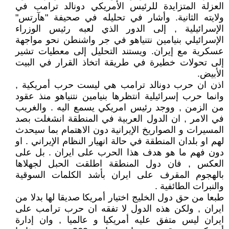
العزلة المتزايدة للرئيس الأمريكي دونالد ترامب في
ولايته الثانية. وأشار في تحليله في صحيفة "هآرتس"
الإسرائيلية , إلى الدور الذي لعبه رئيس الوزراء
الإسرائيلي بنيامين نتنياهو في جر واشنطن نحو مواجهة
عسكرية مع إيران. ويستند التحليل إلى معطيات تشير
إلى تحولات خطيرة في طريقة اتخاذ القرار في البيت
الأبيض.
اذن ان حرب دونالد ترامب هي ليست حرب أمريكية ,
وانما حرب إسرائيلية انتظرها بنيامين نتنياهو منذ عقود
من الزمن , ووجد رئيس امريكي يسمع اليه . والغريب
في الامر , ان الدول العربية في المنطقة انشغلت بصد
المسيرات و الصواريخ الإيرانية دون الاهتمام بما سيحدث
لهم او بلدان المنطقة في حالة انهيار النظام الإيراني . او
دون فهم ما هو هدف هذا الحرب على ايران . بل على
العكس , فان دول المنطقة اطلقت الحبل لجهلاها
بالهجوم المقرف على ايران بأشد الكلمات السوقية
والنبرات الطائفية .
طبعا من حق دول الخليج اختيار أمريكا صديقا لها بدلا من
ايران , ولكن هذه الدول لا تفقه ان حرب ترامب على
ايران ليس متفق عليه أمريكيا و عالميا , وان إدارة