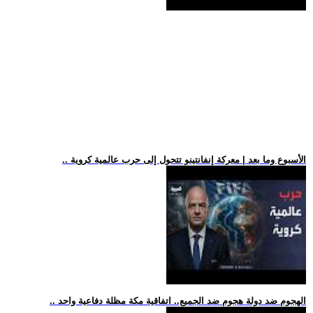
.. الأسبوع وما بعد | معركة إنفانتينو تتحول إلى حرب عالمية كروية
.. الهجوم ضد دولة هجوم ضد الجميع.. اتفاقية مكة مظلة دفاعية واحد