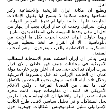
النيل.
وبطبع ان مكانة ايران التاريخية والاجتماعية وكبر
مساحتها وحجم سكانها لا يسمح لها بقبول الإملاءات
الخارجية عليها , خاصة وانها لم تخرق القوانين الدولية .
ولكن إسرائيل وجدت ان جدار ايران يجب ان ينهار من
اجل ان تبقى وحدها المهيمنة على المنطقة بدون منازع .
ولهذا حاولت ايران تجنب الحرب بكل ما اوتيت من
دبلوماسية , الا ان القرار قد اتخذ لتحطيم قدرتها
العسكرية و الاقتصادية والعرب يتفرجون , وهم أصحاب
القضية.
ومن يدعي ان ايران اخطئت بعدم الاستجابة للمطالب
الامريكية في محادثات جنيف فهو خاطئ , لان قرار
ضرب ايران قد اتخذ حتى بعد ان اعلن وزير خارجية دولة
عمان ان الجانب الإيراني قد قبل بالشروط الامريكية
وخلال ثلاث أيام القادمة سوف يجتمع المختصين بالاتفاق
على ما تبقى من القضايا الفرعية . ولكن الاعلام
الأمريكي قد كشف ان مفاوضات جنيف كانت مجرد
عملية تخدير ايران واقناعها ان الدبلوماسية هو الطريق
لحل المشاكل. و في تحليل سياسي لافت، طرح الكاتب
الإسرائيلي نتنئيل شلوموفيتس إشكاليات جوهرية حول