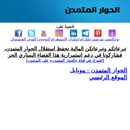
تابعونا على:
بودكاست
بنترست
تيلكرام
لينكدإن
الانستغرام
اليوتيوب
التويتر
الفيسبوك
تبرعاتكم وتبرعاتكن المالية تحفظ استقلال الحوار المتمدن،
فشاركونا في دعم استمرارية هذا الفضاء اليساري الحر
[اشترك في قناة ‫«الحوار المتمدن» على اليوتيوب]
الحوار المتمدن - موبايل
الموقع الرئيسي