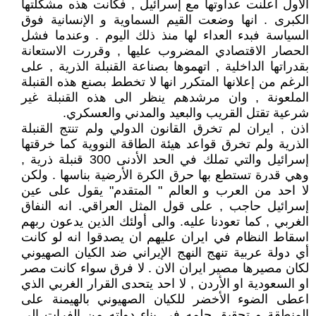
الأول أعلنت عداوتها مع إسرائيل , فكانت هذه مشكلتها
الكبرى . انها وضعت القيم السماوية و الإنسانية فوق
السياسة فبدء العداء لها منذ ذلك اليوم . وعندما فشل
الحصار الاقتصادي المضروب عليها , وقررت الاستعانة
بقدراتها الداخلية , اتهموها بصناعة القنبلة الذرية , على
الرغم من إعلانها المتكرر انها لا تخطط بصنع هذه القنبلة
الملعونة , وان مرشدهم ينظر الى هذه القنبلة غير
شرعية تقتل القريب والبعيد والمدني والعسكري.
اذن , ايران لم تخرق القانون الدولي ولم تنتج القنبلة
الذرية ولم تخرق قواعد هيئة الطاقة النووية كما خرقتها
إسرائيل والتي تملك في الحد الأدنى 300 قنبلة ذرية ,
وهي قدرة تستطع بها حرق الكرة الأرضية بناسها . ولكن
لا احد من العرب و العالم " المتقدم" يقول على عين
إسرائيل حاجب , على قول المثل العراقي. انه النفاق
الغربي , كما تعودنا عليه. والى أولئك الذين يدعون ربهم
اسقاط النظام في ايران عليهم ان يصدقوا انه لو كانت
أي دولة عربية تنهج النهج الإيراني ضد الكيان الصهيوني
لكان مصيرها مصير ايران الان . لا فرق سواء كانت مصر
او السعودية او الأردن , لا احد يتحدى القرار الغربي الذي
اعطى الضوء الأخضر للكيان الصهيوني بالهيمنة على
المنطقة و تحقيق حلمه في بناء دولته من الفرات الى