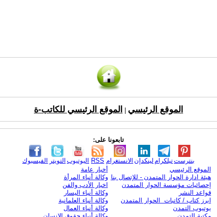
الموقع الرئيسي
الموقع الرئيسي للكاتب-ة
|
تابعونا على:
بنترست
تيلكرام
لينكدإن
الانستغرام
RSS
اليوتيوب
التويتر
الفيسبوك
الموقع الرئيسي
أخبار عامة
هيئة ادارة الحوار المتمدن - للإتصال بنا
وكالة أنباء المرأة
إحصائيات مؤسسة الحوار المتمدن
اخبار الأدب والفن
قواعد النشر
وكالة أنباء اليسار
ابرز كتاب / كاتبات الحوار المتمدن
وكالة أنباء العلمانية
يوتيوب التمدن
وكالة أنباء العمال
مكتبة التمدن
وكالة أنباء حقوق الإنسان