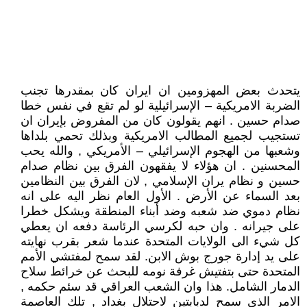
يتحدث بعض المهزومين ان ايران كان بمقدرها تجنب
الضربة الامريكية – الإسرائيلية لو لم تقع في نفس خطا
صدام حسين . انهم يقولون كان من المفروض بإيران ان
تستجيب لجميع المطالب الامريكية وبذلك تحمي بلداها
وشعبها من الهجوم الإسرائيلي – الأمريكي , والله يحب
المحسنين . ان هؤلاء لا يفقهون الفرق بين نظام صدام
حسين و نظام يران الإسلامي , لان الفرق بين النظامين
بعد السماء عن الأرض . الأول العام نظر اليه على انه
نظام دموي ضد شعبه وضد أبناء المنطقة ويشكل خطرا
على جيرانه . وان حبه لكرسي الرئاسة دفعه ان يعطي
كل شيء الى الولايات المتحدة عندما شعر بقرب نهايته
على يد إدارة جورج بوش الابن. لقد سمح لمفتشي الأمم
المتحدة حتى بتفتيش غرفة نومه للبحث عن خرائط سلاح
الدمار الشامل. هذا وان الشعب العراقي قد سئم حكمه ,
الامر الذي سمح لدبابتين لاحتلال بغداد , تلك العاصمة