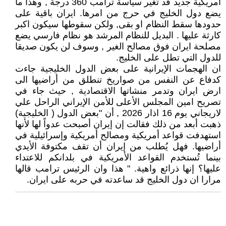
أمريكية جديد قد تغير سياسة ترامب 360 درجة , وهذا ما
يضع دول الخليج في حرج من امرها. ايران باقية على
حدودها سقط النظام او بقى, ولكن سقوطها سيكون اكبر
كارثة عليها . البديل للنظام المرشد هو نظام فارسي يضع
مصلحة ايران فوق مصالح الغير , وسوف لن يكون صديقا
للدول التي تطل على الخليج.
ان الهجمات الإيرانية على بعض الدول الخليجية جاءت
كدفاع عن النفس من صواريخ تنطلق من أراضيها الى
ارض ايران وتدمر منشاتها الاقتصادية , حيث جاء في
تصريح امين المجلس الأعلى للأمن الإيراني الراحل علي
لاريجاني يوم 16 اذار 2026 , أن "بعض الدول ( الخليجية)
ذهبت أبعد من ذلك فقالت إن إيران أصبحت عدواً لها لأنها
استهدفت قواعد أمريكية ومصالح أمريكية وإسرائيلية في
أراضيها. فهل يُطلب من إيران أن تقف مكتوفة الأيدي
بينما تُستخدم القواعد الأمريكية في بلدانكم للاعتداء
عليها؟ إنها ذرائع واهية. " هذا وان الرئيس ترامب قالها
مرارا ان دول الخليج قد ساعدته في حربه على ايران.