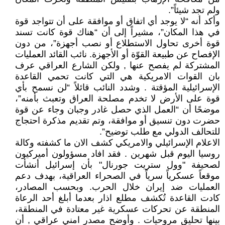
ولم تجد شيئاً”.
وأكد أنه “لا يوجد أي اتفاق أو موافقة على أن تتواجد قوة
في هذا المكان”، مشيراً إلى أن “هناك قوة كانت تسند
قوة أخرى تحاول الاستطلاع أو نصب أجهزة”، من دون
الإفصاح عن طبيعة القوّة أو الأجهزة. نائب القائد العمليات
المشتركة لم يفصح عنها , ولكن الشارع العراقي عرف
بان القوات الامريكية هي التي كانت تحمي القاعدة
الإسرائيلية المؤقتة . وشدد النائب قائلاً “لن نسمح بأي
قوة على الأرض لا تخدم مصلحة العراق وتعبث بأمنه”،
موضحًا أن “العمل الذي حصل غادر وجبان وجاء عن قوة
حضرت دون تنسيق أو موافقة، وتم تقديم مذكرة احتجاج
للتحالف الدولي مع طلب توضيح”.
الاعلام الإسرائيلي والامريكي كشف الان ما كشفته وكالة
روسيا اليوم قبل شهرين . فقد افاد مسؤولون أميركيون
لصحيفة "وول ستريت جورنال" بأن إسرائيل أنشأت
موقعاً عسكرياً سرياً في الصحراء العراقية، بهدف دعم
العمليات ضد إيران خلال الحرب. وبحسب المصادر،
كادت القاعدة تُكشف مطلع اذار بعدما أبلغ أحد الرعاة
المنطقة عن تحركات عسكرية غير معتادة في المنطقة،
بينها تحليق مروحيات . وأوضح مصدر امني عراقي , أن