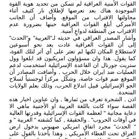
القوات الأمنية العراقية لم تتمكن من تحديد هوية القوة
الموجودة هناك بعد تعرضها لإطلاق نار كثيف أثناء
محاولتها الاقتراب من الموقع. وأضاف أن الجانب
الأميركي أبلغ القوات العراقية حينها بضرورة عدم
الاقتراب من المنطقة لدواعٍ أمنية.
وأشار المصدر العراقي في حديثه لـ"العربية" و"الحدث"
إلى أن القوات العراقية عادت بعد نحو أسبوعين
لاستطلاع المكان لكنها لم تعثر على أي أثر لتلك القوة،
كما يقول. هذا وان مسؤولون امريكيون قد ابلغوا وول
ستريت جورنال ان القاعدة الإسرائيلية استخدمت لدعم
العمليات ضد ايران خلال الحرب , وأضافت المصادر أن
الموقع ضم قوات خاصة، وشكّل مركزاً لوجستياً لسلاح
الجو الإسرائيلي قبيل اندلاع الحرب، وذلك بعلم الولايات
المتحدة.
اذن , الشجرة تعرف من ثمارها , وان عناوين اخبار هذه
القصة سواء كانت باللغة العربية او الأجنبية ماهي الا
دعاية مجانية " لعظمة القوات الإسرائيلية وقدرتها العالية
في أوقات الحروب" . والحقيقة , كما كشفته " العربية " و
" الحدث" مجرد اتفاق امريكي صهيوني بدخول ارض
العراق تحت الغطاء الأمريكي . وهذا يأخذنا بالقول على