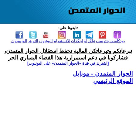
تابعونا على:
بودكاست
بنترست
تيلكرام
لينكدإن
الانستغرام
اليوتيوب
التويتر
الفيسبوك
تبرعاتكم وتبرعاتكن المالية تحفظ استقلال الحوار المتمدن،
فشاركونا في دعم استمرارية هذا الفضاء اليساري الحر
[اشترك في قناة ‫«الحوار المتمدن» على اليوتيوب]
الحوار المتمدن - موبايل
الموقع الرئيسي