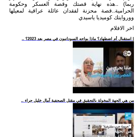
ربما) ..هذه نهاية قصتك وقصة العسكر وحكومة
الحرامية..قصة محزنة لفقدان عائلة عراقية لمعيلها
ووروايتك كوميديا ياسيدي
اخر الافلام
.. استقبال أم اضطهاد؟ ماذا يواجه السودانيون في مصر بعد 2023؟ |
.. من هي الجهة المخولة بالتحقيق في مقتل الصحفية آمال خليل جراء