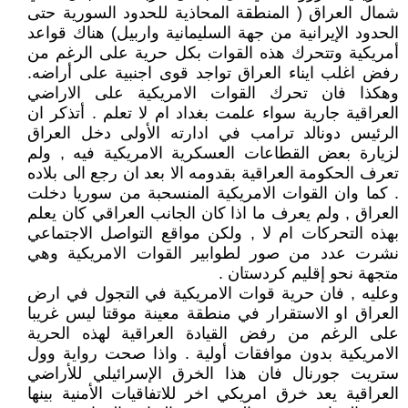
شمال العراق ( المنطقة المحاذية للحدود السورية حتى
الحدود الإيرانية من جهة السليمانية واربيل) هناك قواعد
أمريكية وتتحرك هذه القوات بكل حرية على الرغم من
رفض اغلب ايناء العراق تواجد قوى اجنبية على أراضه.
وهكذا فان تحرك القوات الامريكية على الاراضي
العراقية جارية سواء علمت بغداد ام لا تعلم . أتذكر ان
الرئيس دونالد ترامب في ادارته الأولى دخل العراق
لزيارة بعض القطاعات العسكرية الامريكية فيه , ولم
تعرف الحكومة العراقية بقدومه الا بعد ان رجع الى بلاده
. كما وان القوات الامريكية المنسحبة من سوريا دخلت
العراق , ولم يعرف ما اذا كان الجانب العراقي كان يعلم
بهذه التحركات ام لا , ولكن مواقع التواصل الاجتماعي
نشرت عدد من صور لطوابير القوات الامريكية وهي
متجهة نحو إقليم كردستان .
وعليه , فان حرية قوات الامريكية في التجول في ارض
العراق او الاستقرار في منطقة معينة موقتا ليس غريبا
على الرغم من رفض القيادة العراقية لهذه الحرية
الامريكية بدون موافقات أولية . واذا صحت رواية وول
ستريت جورنال فان هذا الخرق الإسرائيلي للأراضي
العراقية يعد خرق امريكي اخر للاتفاقيات الأمنية بينها