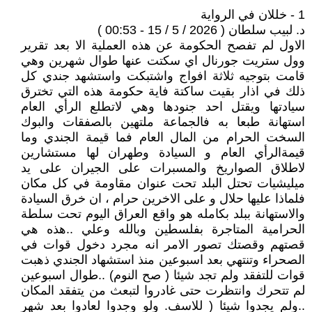
1 - خللان في الرواية
د. لبيب سلطان ( 2026 / 5 / 15 - 00:53 )
الاول لم تفصح الحكومة عن هذه العملية الا بعد تقرير
وول ستريت جورنال اي سكتت عنها طوال شهرين وهي
قامت بتوجيه ثلاثة افواج واشتبكت واستشهد جندي كل
ذلك في اذار بقيت ساكتة فاية حكومة هذه التي تخترق
سيادتها ويقتل احد جنودها وهي لاتطلع الرأي العام
استهانة طبعا به فالجماعة ملتهين بالصفقات والبوك
السخت الحرام من المال العام فما قيمة الجندي وما
قيمةالرأي العام و السيادة وطهران لها مستشارين
لاطلاق الصواريخ والمسبرات على الجيران على يد
ميليشيات تحتل البلد تحت عنوان مقاومة في كل مكان
فلماذا عليها حلال و على الاخرين حرام ، ان خرق السيادة
والاستهانة ببلد بكامله هو واقع العراق اليوم تحت سلطة
الحرامية المتاجرة بفلسطين وبالله وعلي ..هذه هي
قصتهم وقصتك تصور الامر انه مجرد دخول قوات في
الصحراء وتنتهي بعد اسبوعين منذ استشهاد الجندي ذهبت
قوات للتفقد ولم تجد شيئا ( صح النوم) ..طوال اسبوعين
لم تتحرك وانتظرت حتى غادروا لتبعث من يتفقد المكان
..ولم يجدوا شيئا ( للاسف. ولو وجدوا لعادوا بعد شهر