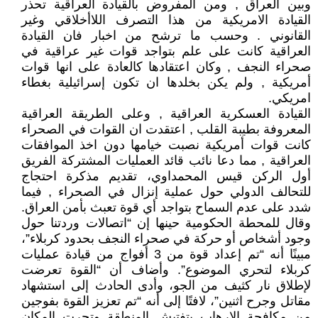
وبين العراق , ومن المفروض بالقيادة العراقية تحذر
القيادة الامريكية من هذا التصرف اللاأخلاقي وغير
القانوني . وحسب ما ترشح من اخبار فان القيادة
العراقية كانت على علم بتواجد قوات غير عراقية في
صحراء النجف , وكان اعتقادها كالعادة على انها قوات
أمريكية , ولم يكن بخلدها ان تكون إسرائيلية بغطاء
امريكي.
القيادة العسكرية العراقية , وعلى الطريقة العراقية
المعروفة بطيبة القلب , اعتقدت ان القوات في الصحراء
كانت قوات أمريكية نصبت خيامها دون اخذ الموافقات
العراقية , مما دعا نائب قائد العمليات المشتركة الفريق
أول الركن قيس المحمداوي، تقديم مذكرة احتجاج
للتحالف الدولي حول عملية إنزال في الصحراء , فيما
شدد على عدم السماح بتواجد أي قوة تعبث بأمن العراق.
وقال للمحطة الحكومية حينها إن “اتصالات وردتنا حول
وجود أشخاص أو حركة في صحراء النجف بحدود كربلاء”،
مبينًا أنه “تم إعداد قوة من 3 أفواج من قيادة عمليات
كربلاء لتحري الموضوع”. وأضاف أن “القوة تعرضت
لإطلاق نار كثيف من الجو، وأدى الحادث إلى استشهاد
مقاتل وجرح اثنين”، لافتًا إلى أنه “تم تعزيز القوة بفوجين
من مكافحة الإرهاب بتفتيش المنطقة وتحرت المكان