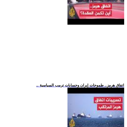
.. اتفاق هرمز.. طموحات إيران وحسابات ترمب السياسية