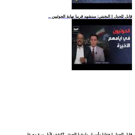
.. قابل للجدل | البخيتي: سنشهد قريبا نهاية الحوثيين
.. قابل للجدل | خفايا وأسرار مليشيا الحوثي تُكشف لأول مرة مع عل