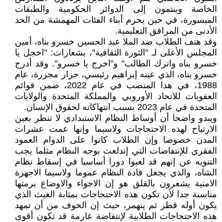
الخاصة وينتمون إلى الدوائر الحكومية والطبقات
الميسورة، في حين يحرم أبناء الفئات المهمشة من الحد
الأدنى من المرافق التعليمية.
وقد هتف الطلاب ضد الملا عبد الحسين خسرو بناه، أمين
المجلس الأعلى لـ "الثورة الثقافية"، بشعارات: "اخجل يا
خسرو بناه واترك الطالب" و"اخرج يا خسرو". وقد أدرج
خسرو بناه، الذي عينه إبراهيم رئيسي، جزار مجزرة، عام
1988، في هذا المنصب في عام 2022، ضمن قوائم
العقوبات للاتحاد الأوروبي والمملكة المتحدة والولايات
المتحدة في عام 2023 بسبب انتهاكاته لحقوق الإنسان.
ويبدو واضحا أن أوساط النظام الاستبدادي لا تنظر بعين
الارتياح لهذه الاحتجاجات ولاسيما وإنها عمت عشرات
المدن خصوصا وإن الطلاب کانوا على الدوام العمود
الفقري للإنتفاضات التي إندلعت بوجه النظام مثلما يجب
التنويه عن إنهم قد لعبوا دورا أساسيا في إسقاط نظام
الشاه، والذي يجعل قادة النظام عموما ولاسيما الاجهزة
الامنية يشعرون بالقلق هو إن الاجواء والاوضاع برمتها
مناسبة جدا لأن تکون هذه الاحتجاجات بمثابة الغيث الذي
يکون أوله قطر ثم ينهمر، حيث إن الخوف من أن تمهد
هذه الاحتجاجات الطلابية لإنتفاضة عارمة قد تکون أقوى