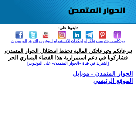
تابعونا على:
بودكاست
بنترست
تيلكرام
لينكدإن
الانستغرام
اليوتيوب
التويتر
الفيسبوك
تبرعاتكم وتبرعاتكن المالية تحفظ استقلال الحوار المتمدن،
فشاركونا في دعم استمرارية هذا الفضاء اليساري الحر
[اشترك في قناة ‫«الحوار المتمدن» على اليوتيوب]
الحوار المتمدن - موبايل
الموقع الرئيسي