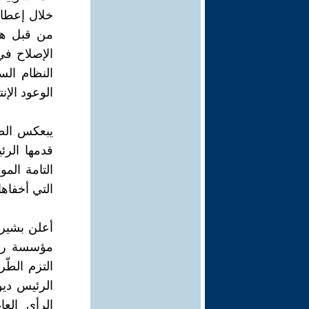
خلال إعطاء
من قبل هيئ
الإصلاح في
النظام الس
الوعود الإن
يبعكس الصر
قدمها الرئ
التامة الم
التي أخفا
أعلن بشير 
مؤسسة رئا
التزم الطّ
الرئيس ديوم
الرأي الع