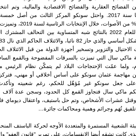
لفضائح العقارية والفضائح الاقتصادية والمالية، وتم انت
سونكو نائبا سنة 2017. واحتل سونكو المركز الثالث من أصل 
بحوالي 16% من الأصوات، خلال الإنتخاب
التشريعية للعام 2022 بالنتائج شبه المتساوية بين التحالف المشتر
الاحتيال والتزوير وتسخير أجهزة الدولة من قبل الائتلاف ال
 ماكي سال التي تميزت بالسرقات المفضوحة وبالقمع السافر
عام، ولما عمّت الإحتجاجات البلاد لم يتمكّن نظام الرئيس
ن مهاجمة عثمان سونكو على أساس أخلاقي أو مهني، فتركز
على جعل سونكو غير مُؤهّل للحكم، رغم شعبيته وتأكدت
كم ماكي سال فتجاوز القمع كل الحدود، وسجن عدة آلاف 
 وقتل عشرات الأشخاص، وتم حل باستيف، واعتقال ديوماي فا
لفيق تُهَم وجرائم وهمية ومحاكمات جائرة…
بئة الشعبية المستمرة والمتعددة الأوجه لحركة الباستف المن
ذي كانت تشقه أيضا الانقسامات، على تمرير "قانون العفو" وا