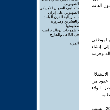
الصهيوني
ون الدعم
-
تكاليف العدوان الأمريكي
الصهيوني على إيران
-
امبريالية القرن الواحد
والعشرين وضرورة
مقاومتها
-
طموحات دونالد ترامب
في الدّاخل والخارج
ي لموظفي
المزيد.....
ل النقابي إلى إنشاء
ثبت نضاله وحزمه
لاستقلال
مع ستة عقود من
PD) وقطيعة مع جيل الولاء
وطنية…
تأسّس باستيف بعد إقالة عثمان سونكو من الوظيفة العمومية سنة 2016، بسبب