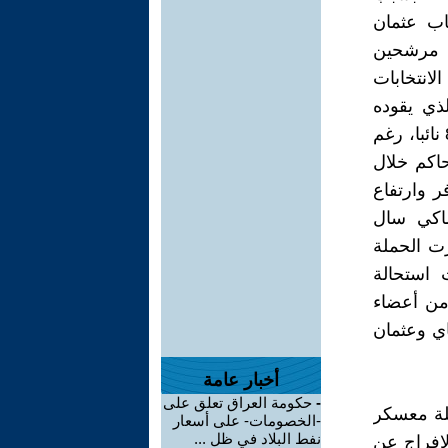
خاب عثمان
خمسة مرشحين
ات الرئاسية لسنة 2019، وتميزت الانتخابات
ك الذي يقوده
الباستف بشكل أساسي والذي حاز 82 نائبا، والائتلاف الحاكم الذي نال 83 نائبا، رغم
حاكم خلال
 وارتفاع
 ماكي سال
ت الحملة
 استحالة
من أعضاء
ي وعثمان
أخبار عامة
-
حكومة العراق تعلق على
حلة معسكر
-الخصومات- على أسعار
نفط البلاد في ظل ...
لإفراج عن