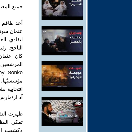
جميع المعت
أعد طاقم با
عثمان سونكو
لتفادي الع
الناجح. ر
كان عثما
مؤسسيْها،
آذ ار/مارس 2024 في الجولة الأولى بنسبة 54% من ال
ظهرت الشق
تمكن النظا
وكشفت الت