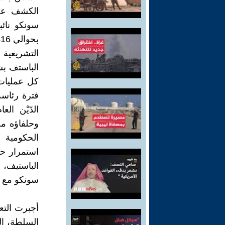
الكشف عن ا
كل عمليات 
فترة رئاسة
الدّيْن ال
وحلفاؤه م
الحكومية 
استمرار ح
الباستيف،
سونكو مع ت
أجبرت التع
السلطة، ال