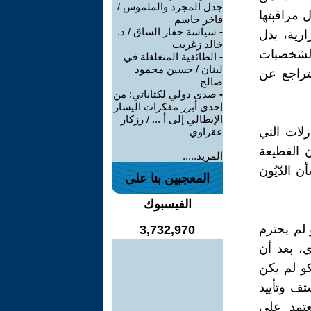
جدل المجرد والملموس /
 مراقبتها
فاخر جاسم
-
سياسة حفار الساق / د.
ارية، بدل
خالد زغريت
ل لشخصيات
-
الطائفية المتغلغلة في
لبنان / حسين محمود
لتراجع عن
صالح
-
صدى دولي لكتاباتي: من
إحدى أبرز مفكرات اليسار
الإيطالي إلى أ ... / رزكار
زلات التي
عقراوي
 القطيعة
المزيد.....
 الدّيُون
المعجبين بنا على
الفيسبوك
 لم يحترم
3,732,970
، بعد أن
و لم يكن
تف وتأييد
عتمد على