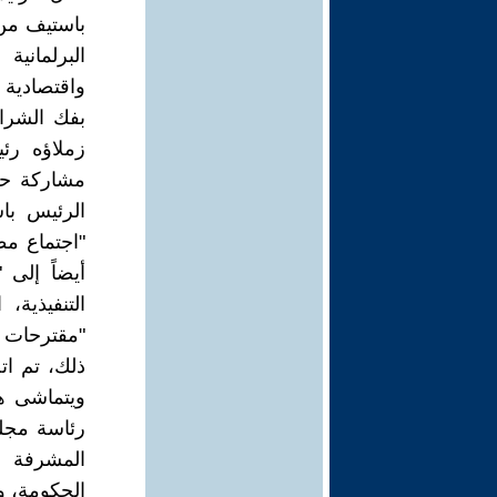
باستيف من 
البرلماني
بفك الشراك
مشاركة حز
الرئيس با
"اجتماع مط
أيضاً إلى 
التنفيذية،
"مقترحات ج
ذلك، تم ات
ويتماشى هذ
رئاسة مجلس
المشرفة ا
الحكومة، و