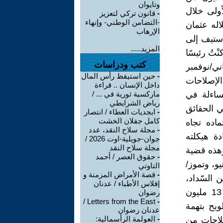
وتايوان
أولى خلال
-
قانون تركي لتعزيز
-التضامن الوطني- وإنهاء
خلاله عثمان
الإرهاب
ستيف إلى
المزيد.....
تُ رئيسًا
كتب ودراسات
ني/نوفمبر
-
حين استيقظ رأس المال
الإصلاحات
داخل الإنسان .. قراءة
مساءلة في
ماركسية ثورية في ... /
رياض الشرايطي
ي الحقائق
-
ابجديات العطاء / انتصار
كامل جفلان الخشت
ماده تجاه
-
مجلة سلاح النقد، عدد
ة هيكلته
جوان-جويلية-اوت 2026 /
مجلة سلاح النقد
وهذه قضية
-
حقوق العصر / أحمد
و، وتموز/
التاوتي
-
قصة الأمراض المزمنة و
عن السّداد،
إفلاس الأطباء / عدنان
كما احتدّ الخلاف بشأن إعادة تصميم الأموال السياسية البالغة حوالي 13 مليون
رضوان
Letters from the East /
-
ويح بتهمة
عدنان رضوان
-
العولمة الرأسمالية:
صلاحات من