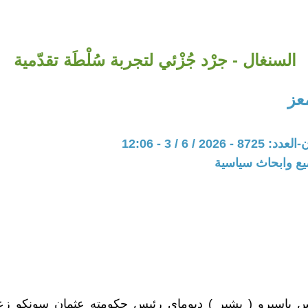
السنغال - جرْد جُزْئي لتجربة سُلْطَة تقدّمية
عز
202 / 6 / 3 - 12:06
يع وابحاث سياسية
يس باسيرو ( بشير ) ديوماي رئيس حكومته عثمان سونكو زعي