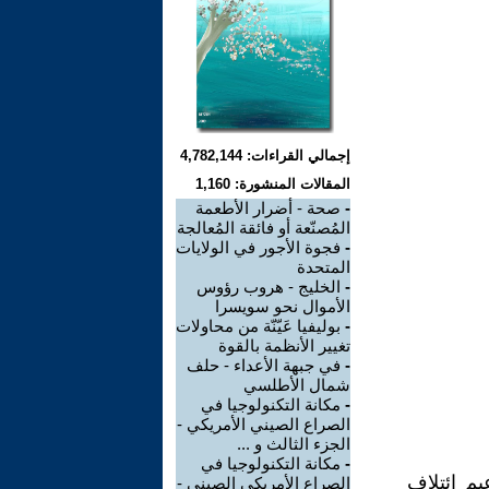
إجمالي القراءات: 4,782,144
المقالات المنشورة: 1,160
-
صحة - أضرار الأطعمة
المُصنّعة أو فائقة المُعالجة
-
فجوة الأجور في الولايات
المتحدة
-
الخليج - هروب رؤوس
الأموال نحو سويسرا
-
بوليفيا عَيّنّة من محاولات
تغيير الأنظمة بالقوة
-
في جبهة الأعداء - حلف
شمال الأطلسي
-
مكانة التكنولوجيا في
الصراع الصيني الأمريكي -
الجزء الثالث و ...
-
مكانة التكنولوجيا في
م ائتلاف
الصراع الأمريكي الصيني -