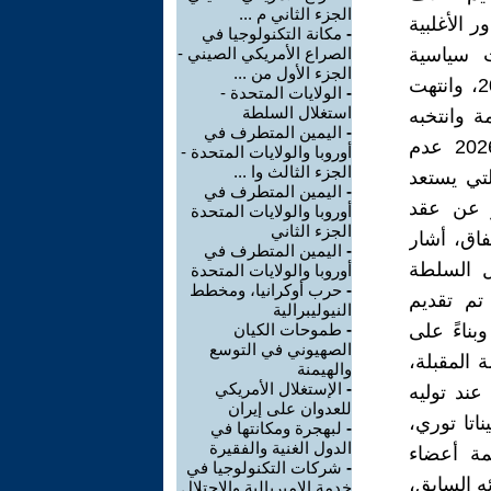
الجزء الثاني م ...
 الأغلبية
-
مكانة التكنولوجيا في
ت سياسية
الصراع الأمريكي الصيني -
الجزء الأول من ...
واقتصادية أخرى، واستمرت هذه الخلافات منذ انتخابات آذار/مارس 2024، وانتهت
-
الولايات المتحدة -
استغلال السلطة
ة وانتخبه
-
اليمين المتطرف في
زملاؤه رئيسًا لمجلس النواب، وأعلن يوم الأول من حزيران/يونيو 2026 عدم
أوروبا والولايات المتحدة -
الجزء الثالث وا ...
تي يستعد
-
اليمين المتطرف في
و عن عقد
أوروبا والولايات المتحدة
الجزء الثاني
فاق، أشار
-
اليمين المتطرف في
خل السلطة
أوروبا والولايات المتحدة
-
حرب أوكرانيا، ومخطط
 تم تقديم
النيوليبرالية
بناءً على
-
طموحات الكيان
الصهيوني في التوسع
 المقبلة،
والهيمنة
-
الإستغلال الأمريكي
عند توليه
للعدوان على إيران
اتا توري،
-
لبهجرة ومكانتها في
الدول الغنية والفقيرة
مة أعضاء
-
شركات التكنولوجيا في
ه السابق،
خدمة الإمبريالية والإحتلال