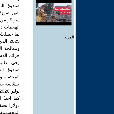
صندوق النق
سونكو من غ
الهجمات دو
لما حصلتْ 
المزيد.....
2025 
ومعالجة ال
جرائم الدم
وفي تطبيق 
صندوق الن
المحتملة وإ
حسّاسة جدّ
دولارا تحت
المحسوبية 