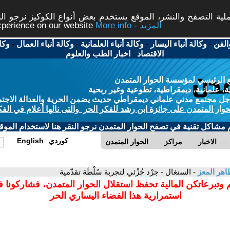
ة التصفح والنشر، الموقع يستخدم بعض أنواع الكوكيز نرجو النق
More info - المزيد
experience on our website
الفن
-
وكالة أنباء اليسار
-
وكالة أنباء العلمانية
-
وكالة أنباء العمال
-
وكا
الاقتصاد
-
اخبار الطب والعلوم
 الرئيسي لمؤسسة الحوار المتمدن
، علمانية، ديمقراطية، تطوعية وغير ربحية
ل مجتمع مدني علماني ديمقراطي حديث يضمن الحرية والعدالة الاجتم
حوار المتمدن على جائزة ابن رشد للفكر الحر والتى نالها أعلام في الفك
م مشاكل تقنية في تصفح الحوار المتمدن نرجو النقر هنا لاستخدام الموقع
كوردي
English
الاخبار
مراكز
الحوار المتمدن
اهر المعز
- السنغال - جرْد جُزْئي لتجربة سُلْطَة تقدّمية
 وتبرعاتكن المالية تحفظ استقلال الحوار المتمدن، فشاركونا 
استمرارية هذا الفضاء اليساري الحر