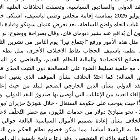
د الدولي والصناديق السياسية، وتعمقت الخلافات العلنية ال
شهر تموز/يوليو 2025 بمناسبة إقامة مجلس وطني لباستيف، اشتكى 
ياب اتجاه واضح للسلطة، بعد تعرض عثمان سونكو وقيادة با
ن أن يُدافع عنه بشير ديوماي فاي، وقال بصراحة ووضوح: لو كنْ
مثل هذه الأمور ورفع "اجتماع تيرا" يوم الثامن من تشرين الثا
الذي نظمه باستيف الحجاب نقاط الاختلاف الأخرى، مثل بطء 
فضائح الاقتصادية والمالية للنظام القديم، والتغاضي عن ال
، مع خلفية تسليط الضوء على المصالحة دون التثبت الجدّي ف
العدالة؛ كما احتَدَّ الخلاف بشأن الموقف الذي يتعين اعت
قد الدولي بشأن الدين الخارجي الضخم للبلد من حيث إعاد
لغاء العديد من الإعانات التي أوصى بها صندوق النقد الدولي، 
ًا حيث يتوجب على حكومة السنغال - خلال شهرَيْ حزيران /يوني
يوليو 2026 - نحو مليارَيْ دولار من خدمات الدّيون، مع خطر التّخلّف لا
فظ به الرئاسة أساسا، مما يمكن خصوم نظام الحكم من التل
والزبائنية والإثراء الشخصي، وقد دعا برنامج باستيف إلى إ