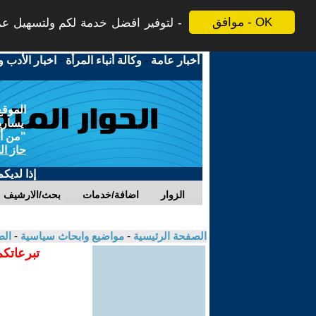
موافق - OK
لتوفير افضل خدمة لكم ولتسهيل عملي
أخبار عامة
-
وكالة أنباء المرأة
-
اخبار الأدب و
الموقع
يسارية
"من أج
حاز ال
إذا لديك
الزوار
اضافة/خدمات
بحث/الارشيف
الصفحة الرئيسية
-
مواضيع وابحاث سياسية
-
الط
تبرعاتكم