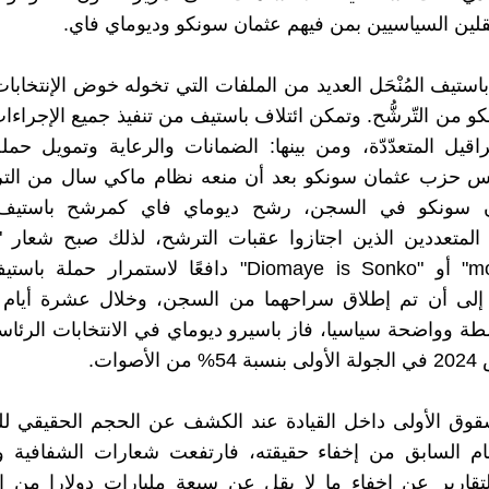
قلين السياسيين بمن فيهم عثمان سونكو وديوماي فاي.
ستيف المُنْحَل العديد من الملفات التي تخوله خوض الإنتخابات
 من التّرشُّح. وتمكن ائتلاف باستيف من تنفيذ جميع الإجراءات
راقيل المتعدّدّة، ومن بينها: الضمانات والرعاية وتمويل حم
ئيس حزب عثمان سونكو بعد أن منعه نظام ماكي سال من التر
ن سونكو في السجن، رشح ديوماي فاي كمرشح باستيف
moy Sonko" أو "Diomaye is Sonko" دافعًا لاستمرار حم
 إلى أن تم إطلاق سراحهما من السجن، وخلال عشرة أيام
أصوات.
وق الأولى داخل القيادة عند الكشف عن الحجم الحقيقي للد
م السابق من إخفاء حقيقته، فارتفعت شعارات الشفافية وال
قارير عن إخفاء ما لا يقل عن سبعة مليارات دولارا من ا