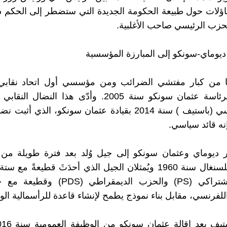
ؤلات حول طبيعة الحكومة الجديدة التي ستضطر إلى الحكم د
زب الرئيسي صاحب الأغلبية.
 ديوماي-سونكو إلى المبارزة المؤسسية
ا من كبار مفتشي الضرائب ومن مؤسسي أول اتحاد نقاب
الضرائب برئاسة عثمان سونكو سنة 2005. وأدّى هذا النضا
حزب سياسي (باستيف ) سنة 2014 بقيادة عثمان سونكو، الذي أ
نه قائد سياسي.
 ديوماي وعثمان سونكو إلى جيل وُلد بعد فترة طويلة من ا
السياسي للسنغال سنة 1960 ويُمثلان الجيل الذي أحدَثَ قطيعةً 
الحزب الاشتراكي (PS) والحزب الديمقراطي (S
اللفرنسي، مقابل بناء نموذج يطمح لإنشاء قاعدة للرأسمالية ال