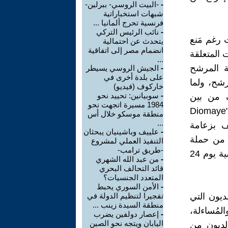
-
-البيت الروسي- ببرلين-
شبهات استخباراتية
فرنسية تحرج ألمانيا ...
-
نائب الرئيس التركي
 رغم مَنع
يتحدث عن احتمالية
انضمام مصر إلى اتفاقية
 المتعلقة
...
لة المرشح
-
الجيش الروسي يسيطر
على بلدة أخرى في
شح، ولما
خاركوف (فيديو)
-
سوبيانين: تحييد نحو
 من بين
1984 مسيرة اتجهت نحو
المرشحين المتعددين الذين اجتازوا عقبات الترشح، لذلك صبح شعار "Diomaye
منطقة موسكو خلال أس
...
لة باستيف بزعامة
-
علييف وباشينيان يبحثان
 من حملة
التنفيذ العملي لمشروع
-طريق ترامب-
انتخابية نشطة وواضحة سياسيا، فاز باسيرو ديوماي في الانتخابات الرئاسية يوم 24
-
من عبد الله الشهري
قائد التحالف البحري
المتعدد الجنسيات؟
-
الأمن السوري يحبط
يون التي
تفجيرا لتنظيم الدولة في
منطقة السيدة زينب ...
مُساءلة،
-
إعصار دولفين يضرب
اليابان ويتجه نحو الصين
لديون من