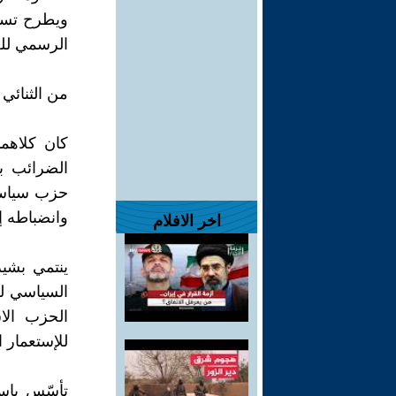
ويطرح تسا
الرسمي للح
من الثنائي
كان كلاهم
وانضباطه إ
اخر الافلام
ينتمي بشير
للإستعمار 