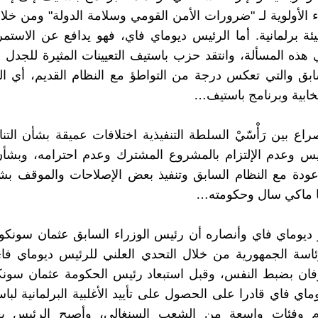
 الأولوية لـ "ضرورات الأمن القومي وسلامة الدولة" ومن خلال
ة برلمانية. أما الرئيس ديوماي فاي، فهو يدافع عن الاستمر
 هذه المسألة، وانتقد حزب باستيف التعيينات المثيرة للجد
ابق والتي تعكس درجة من التواطؤ مع النظام القديم، أي ا
تخابية وبرنامج باستيف…
اع بين رَأْسّيْ السلطة التنفيذية اختلافات عميقة بشأن التنا
يس وعدم الإلتزام بالمشروع المشترك وعدم احترامه، وبشأن
وعودة مع النظام السابق وتنفيذ بعض الإصلاحات والموقف بشأن
ها ماكي سال وحكومته…
ديوماي فاي وأنصاره أن رئيس الوزراء السابق عثمان سونكو
سة الجمهورية من خلال التحدي العلني للرئيس ديوماي فاي
رفان بضبط النفس، وقبل استبعاد رئيس الحكومة عثمان سونك
اي فاي قادرا على الحصول على تأييد الأغلبية البرلمانية لباس
ام وفئات واسعة من الشعب السنغالي، وأصبح الرئيس ي