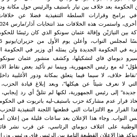
الحكومة بعد خلاف بين تيار باستيف والرئيس حول مكانة ودور
ة في برامج وقرارات السلطة التنفيذية فضلا عن خلافا
ة بين التيارَيْن وإقالة عثمان سونكو الذي كان رئيسًا للحكوم
به في الحكومة الجديدة ولن يمثله أي وزير في الحكومة ال
سيرو ديوماي فاي لتشكيلها، وكشف منشور عثمان سونك
وّل" له مع رئيس الجمهورية، وبينما تم تأكيد بعض نقاط الات
"نقاط خلاف، لا سيما فيما يتعلق بمكانة ودور الأغلبية دا
 التي لا نعرف شيئاً عن هيكلها"، وبعد إبلاغ قيادة الحزب،
ديدة" إلى رئيس الجمهورية، لكنها لم تتلقَّ أي رد إيجابي، و
خاذ قرار عدم مشاركة حزب باستيف-ليه باتريوت في الحكومة
ا القرار مع الالتزامات التي قطعتها اللجنة التنفيذية للحزب 
 النواب. وجاء هذا الإعلان بعد ساعات قليلة من إعلان أمين
لوطنية على ائتلاف ديوماي الرئاسي، عن قرب نشر قائ
يؤكد هذا الإعلان القطيعة التامة بين الرئيس فاي ورئيس وزرائ