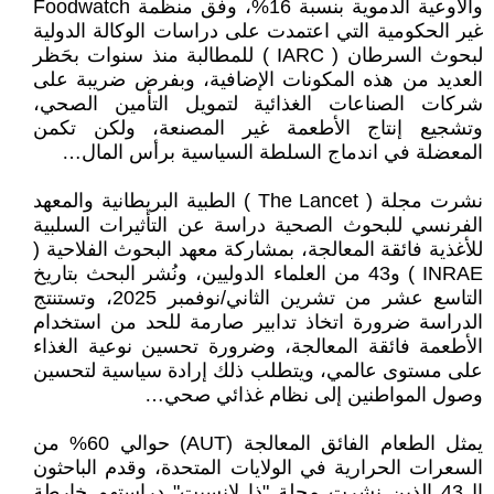
والأوعية الدموية بنسبة 16%، وفق منظمة Foodwatch
غير الحكومية التي اعتمدت على دراسات الوكالة الدولية
لبحوث السرطان ( IARC ) للمطالبة منذ سنوات بحَظر
العديد من هذه المكونات الإضافية، وبفرض ضريبة على
شركات الصناعات الغذائية لتمويل التأمين الصحي،
وتشجيع إنتاج الأطعمة غير المصنعة، ولكن تكمن
المعضلة في اندماج السلطة السياسية برأس المال…
نشرت مجلة ( The Lancet ) الطبية البريطانية والمعهد
الفرنسي للبحوث الصحية دراسة عن التأثيرات السلبية
للأغذية فائقة المعالجة، بمشاركة معهد البحوث الفلاحية (
INRAE ) و43 من العلماء الدوليين، ونُشر البحث بتاريخ
التاسع عشر من تشرين الثاني/نوفمبر 2025، وتستنتج
الدراسة ضرورة اتخاذ تدابير صارمة للحد من استخدام
الأطعمة فائقة المعالجة، وضرورة تحسين نوعية الغذاء
على مستوى عالمي، ويتطلب ذلك إرادة سياسية لتحسين
وصول المواطنين إلى نظام غذائي صحي…
يمثل الطعام الفائق المعالجة (AUT) حوالي 60% من
السعرات الحرارية في الولايات المتحدة، وقدم الباحثون
ال43 الذين نشرت مجلة "ذا لانسيت" دراستهم خارطة