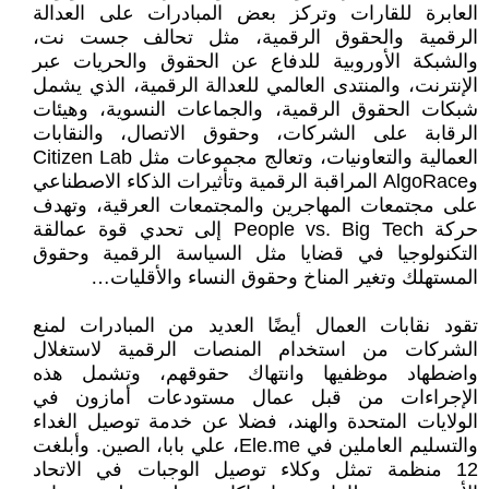
العابرة للقارات وتركز بعض المبادرات على العدالة
الرقمية والحقوق الرقمية، مثل تحالف جست نت،
والشبكة الأوروبية للدفاع عن الحقوق والحريات عبر
الإنترنت، والمنتدى العالمي للعدالة الرقمية، الذي يشمل
شبكات الحقوق الرقمية، والجماعات النسوية، وهيئات
الرقابة على الشركات، وحقوق الاتصال، والنقابات
العمالية والتعاونيات، وتعالج مجموعات مثل Citizen Lab
وAlgoRace المراقبة الرقمية وتأثيرات الذكاء الاصطناعي
على مجتمعات المهاجرين والمجتمعات العرقية، وتهدف
حركة People vs. Big Tech إلى تحدي قوة عمالقة
التكنولوجيا في قضايا مثل السياسة الرقمية وحقوق
المستهلك وتغير المناخ وحقوق النساء والأقليات…
تقود نقابات العمال أيضًا العديد من المبادرات لمنع
الشركات من استخدام المنصات الرقمية لاستغلال
واضطهاد موظفيها وانتهاك حقوقهم، وتشمل هذه
الإجراءات من قبل عمال مستودعات أمازون في
الولايات المتحدة والهند، فضلا عن خدمة توصيل الغداء
والتسليم العاملين في Ele.me، علي بابا، الصين. وأبلغت
12 منظمة تمثل وكلاء توصيل الوجبات في الاتحاد