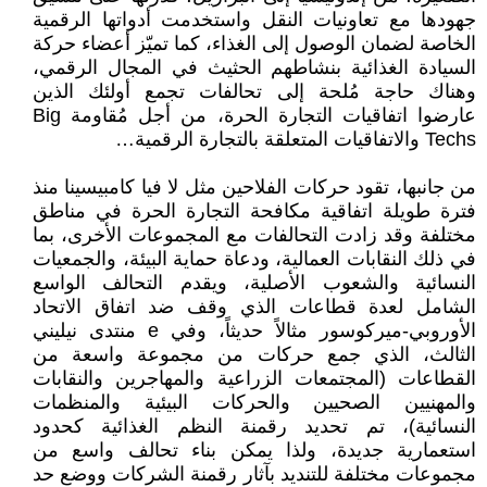
جهودها مع تعاونيات النقل واستخدمت أدواتها الرقمية
الخاصة لضمان الوصول إلى الغذاء، كما تميّز أعضاء حركة
السيادة الغذائية بنشاطهم الحثيث في المجال الرقمي،
وهناك حاجة مُلحة إلى تحالفات تجمع أولئك الذين
عارضوا اتفاقيات التجارة الحرة، من أجل مُقاومة Big
Techs والاتفاقيات المتعلقة بالتجارة الرقمية…
من جانبها، تقود حركات الفلاحين مثل لا فيا كامبيسينا منذ
فترة طويلة اتفاقية مكافحة التجارة الحرة في مناطق
مختلفة وقد زادت التحالفات مع المجموعات الأخرى، بما
في ذلك النقابات العمالية، ودعاة حماية البيئة، والجمعيات
النسائية والشعوب الأصلية، ويقدم التحالف الواسع
الشامل لعدة قطاعات الذي وقف ضد اتفاق الاتحاد
الأوروبي-ميركوسور مثالاً حديثاً، وفي e منتدى نيليني
الثالث، الذي جمع حركات من مجموعة واسعة من
القطاعات (المجتمعات الزراعية والمهاجرين والنقابات
والمهنيين الصحيين والحركات البيئية والمنظمات
النسائية)، تم تحديد رقمنة النظم الغذائية كحدود
استعمارية جديدة، ولذا يمكن بناء تحالف واسع من
مجموعات مختلفة للتنديد بآثار رقمنة الشركات ووضع حد