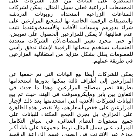
السيطرة على البيانات من قبل الشركات على
المجتمعات الزراعية فعلى سبيل المثال، يمكن لشركات
الصناعات الزراعية استخدام روبوتات الدردشة
والتطبيقات الرقمية الخاصة بها لتشجيع المزارعين على
شراء بذورهم ومبيدات الآفات والأسمدة،وعندما تثبت
عدم فعاليتها، لا يمكن للمزارعين الحصول على تعويض،
أو حتى مجرد تغيير المنصات،لأن الشركات متعددة
الجنسيات تستخدم منصاتها الرقمية لإنشاء تدفق رأسي
للمعلومات يقلل بشكل متزايد من استقلالية المزارعين
في طريقة عملهم.
يمكن للشركات أيضًا بيع البيانات التي تم جمعها عن
المزارعين إلى أطراف ثالثة يمكنها بدورها استخدامها
بطريقة تضر بمصالح المزارعين، وهذا ما حدث في
التعاون بين باير ومايكروسوفت في الهند، حيث تم بيع
البيانات لشركات الأغذية التي استخدمتها بعد ذلك لإجبار
المزارعين على خفض أسعارهم، ولا تقتصر هذه الظاهرة
على المزارع، بل يجري الجمع المكثف للبيانات على
جميع مستويات النظام الغذائي، في سياق التكامل
المتزايد، على سبيل المثال، تربط مجموعة علي بابا، أكبر
موزع عبر الإنترنت في الصين، قسم الزراعة الرقمية