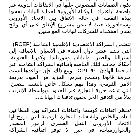
تكون الضمانات المنصوص عليها في الاتفاقات الدولية غير
واضحة، باعتراف الوكالة الأوروبية لحماية البيانات نفسها
بهذه النقطة في حالة الاتفاق بين الاتحاد الأوروبي
وسنغافورة، حيث لا ينص مشروع الإتفاق على أي لوائح
بشأن استخدام للشركات لبيانات المواطنين.
تتضمن الشراكة الاقتصادية الإقليمية الشاملة (RCEP) ،
التي تضم عشر دول أعضاء في الآسيان بالإضافة إلى
أستراليا والصين واليابان ونيوزيلندا وكوريا الجنوبية،
أحكامًا مماثلة لتلك الخاصة باتفاقية الشراكة الشاملة عبر
المحيط الهادئ ـ CPTPP - ومع ذلك، فإن قواعدها ليست
ملزمة قانونا وتسمح بفرض المزيد من القيود بذريعة
الأمن القومي، وهذا مهم بشكل خاص بالنسبة للصين،
التي تدعم حرية التجارة عبر الحدود وبواسطة الإنترنت
بدلاً من التدفق الحر لجميع تدفقات البيانات…
تحظر اتفاقات كوسما واتفاقات الشراكة بين القطاعين
العام والخاص واتفاقيات التجارة الرقمية التي يروج لها
الاتحاد الأوروبي النقل القسري لرموز المصدر
والخوارزميات، في حين لا توفر اتفاقية الشراكة