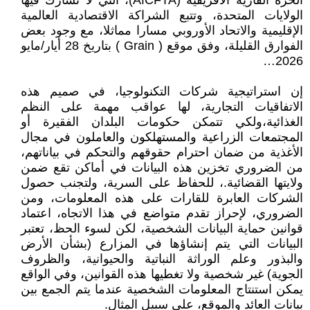
الحرة القارية الأفريقية (AfCFTA)، التي لا تشارك فيها
الولايات المتحدة، وتتبع الشراكة الاقتصادية العالمية
الإقليمية والاتحاد الأوروبي مسارا مماثلا، مع وجود بعض
الفوارق القليلة، وفق موقع ( Grain ) بتاريخ 28 أيار/مايو
2026…
إن استراتيجية شركات التكنولوجيا، في صميم هذه
الاتفاقيات التجارية، لها عواقب مهمة على النظم
الغذائية،ولكي تتمكن حكومات البلدان الفقيرة أو
المجتمعات الزراعية والمستهلكون والعاملون في مجال
الأغذية من ضمان احترام حقوقهم والتحكم في بياناتهم،
من الضروري تخزين هذه البيانات في أماكن تقع ضمن
ولايتها القضائية.، للحفاظ على السرية، ولتجنب حصول
الشركات العابرة للقارات على هذه المعلومات، ومن
الضروري، لإحراز تقدم متواضع في هذا الاتجاه، اعتماد
قوانين حماية البيانات الشخصية، لكن لسوء الحظ، تعتبر
البيانات التي يتم إنشاؤها في المزارع (بشأن الأرض
والبذور وعلم الوراثة النباتية والحيوانية، والظروف
الجوية) غير شخصية ولا تغطيها هذه القوانين، وفي الواقع
يمكن استنتاج المعلومات الشخصية عندما يتم الجمع بين
بيانات العائد والموقع، على سبيل المثال.