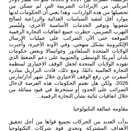
أمريكي من الإيرادات الضريبية التي لم تتمكن من
تحصيلها من هذه الواردات، وهذا يعني أن الحكومات لديها
موارد أقل لتنفيذ السياسات الغذائية والزراعية لصالح
شعوبها وتوفير الخدمات الأساسية الأخرى، ولتيْسير
التهرب الضريبي، حظرت جميع اتفاقيات التجارة الرقمية
الموقعة حتى الآن الضرائب على عمليات الإرسال
الإلكترونية بشكل منهجي، وفي الآونة الأخيرة، وأجبرت
الولايات المتحدة السلفادور وغواتيمالا وبعض حكومات
بلدان أمريكا الوسطى والجنوبية على دعم الضغط الذي
تقوده الولايات المتحدة لجعل الوقف الاختياري لمنظمة
التجارة العالمية دائمًا، ومع ذلك، قادت البرازيل مبادرة
أسفرت عن رفع الوقف الاختياري خلال شهر آذار/مارس
2026، ولكن هل تغتنم الحكومات هذه الفرصة لإدخال
الضرائب على الحدود أو ستنخرط في قيود مماثلة من
خلال اتفاقيات ثنائية بشأن التجارة الرقمية…
مقاومة عمالقة التكنولوجيا
بدأت العديد من الحركات تجميع قواها من أجل تحقيق
الأهداف المشتركة وتحدي قوة شركات التكنولوجيا