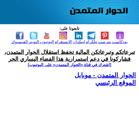
تابعونا على:
بودكاست
بنترست
تيلكرام
لينكدإن
الانستغرام
اليوتيوب
التويتر
الفيسبوك
تبرعاتكم وتبرعاتكن المالية تحفظ استقلال الحوار المتمدن،
فشاركونا في دعم استمرارية هذا الفضاء اليساري الحر
[اشترك في قناة ‫«الحوار المتمدن» على اليوتيوب]
الحوار المتمدن - موبايل
الموقع الرئيسي