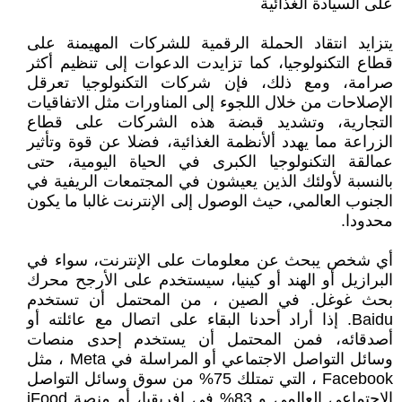
على السيادة الغذائية
يتزايد انتقاد الحملة الرقمية للشركات المهيمنة على
قطاع التكنولوجيا، كما تزايدت الدعوات إلى تنظيم أكثر
صرامة، ومع ذلك، فإن شركات التكنولوجيا تعرقل
الإصلاحات من خلال اللجوء إلى المناورات مثل الاتفاقيات
التجارية، وتشديد قبضة هذه الشركات على قطاع
الزراعة مما يهدد ألأنظمة الغذائية، فضلا عن قوة وتأثير
عمالقة التكنولوجيا الكبرى في الحياة اليومية، حتى
بالنسبة لأولئك الذين يعيشون في المجتمعات الريفية في
الجنوب العالمي، حيث الوصول إلى الإنترنت غالبا ما يكون
محدودا.
أي شخص يبحث عن معلومات على الإنترنت، سواء في
البرازيل أو الهند أو كينيا، سيستخدم على الأرجح محرك
بحث غوغل. في الصين ، من المحتمل أن تستخدم
Baidu. إذا أراد أحدنا البقاء على اتصال مع عائلته أو
أصدقائه، فمن المحتمل أن يستخدم إحدى منصات
وسائل التواصل الاجتماعي أو المراسلة في Meta ، مثل
Facebook ، التي تمتلك 75% من سوق وسائل التواصل
الاجتماعي العالمي و 83% في إفريقيا، أو منصة iFood