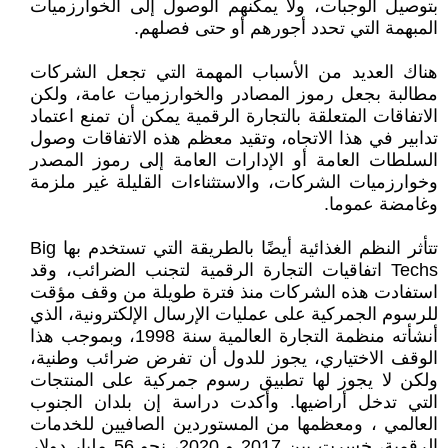
بتوصيل الوجبات، ولا يمكنهم الوصول إلى الخوارزميات
المبهمة التي تحدد أجورهم أو حتى فصلهم.
هناك العديد من الأسباب المهمة التي تجعل الشركات
مطالبة بجعل رموز المصادر والخوارزميات عامة، ولكن
الاتفاقات المتعلقة بالتجارة الرقمية يمكن أن تمنع اعتماد
تدابير في هذا الاتجاه، وتقيد معظم هذه الاتفاقات وصول
السلطات العامة أو الإدارات العامة إلى رموز المصدر
وخوارزميات الشركات، والاستثناءات القليلة غير ملزمة
وغامضة عموما.
تتأثر النظم الغذائية أيضًا بالطريقة التي تستخدم بها Big
Techs اتفاقيات التجارة الرقمية لتجنب الضرائب، وقد
استفادت هذه الشركات منذ فترة طويلة من وقف مؤقت
للرسوم الجمركية على عمليات الإرسال الإلكترونية، الذي
أنشأته منظمة التجارة العالمية سنة 1998، وبموجب هذا
الوقف الاختياري، يجوز للدول أن تفرض ضرائب وطنية،
ولكن لا يجوز لها تطبيق رسوم جمركية على المنتجات
التي تدخل أراضيها. وأكدت دراسة إن بلدان الجنوب
العالمي ، ومعظمها من المستوردين الصافيين للخدمات
الرقمية، خسرت بين 2017 و 2020، نحو 56 مليار دولار