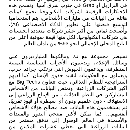
في البرازيل أو Grab في جنوب شرق آسيا، وتسمح هذه
الاحتكارات الرقمية لشركات التكنولوجيا بجمع كميات
هائلة من البيانات من مليارات الأشخاص، يتم استخدامها
لتوسيع قبضتها على تطوير الذكاء الاصطناعي (AI)،
وأصبحت ثماني من أكبر عشر شركات متعددة الجنسيات
هي شركات التكنولوجيا، لكل منها قيمة سوقية أعلى من
الناتج المحلي الإجمالي لنحو 93% من بلدان العالم.
تسيطر مجموعة بيغ تك ومالكوها المليارديرون على
وسائل الإعلام، ويدعمون الأحزاب السياسية اليمينية
المتطرفة، ويدعمون الجيوش التي ترتكب جرائم حرب،
ويعملون مع الحكومات لتقييد حقوق الإنسان، كما لديهم
استراتيجية للنظام الغذائي، حيث تتعاون Big Techs مع
أكبر الشركات الزراعية، وتمتص البيانات من الأشخاص
المشاركين في النظم الغذائية - من الإنتاج الزراعي إلى
الاستهلاك - دون علمهم ودون أي سيطرة أو قيود تقريبًا،
ثم يستخدمون هذه البيانات ضد مصالح هؤلاء الأشخاص
أنفسهم… كما يمكن لأكبر منتجي البذور والمبيدات
والأسمدة في العالم الوصول إلى تدفق مستمر من
البيانات الزراعية التي تغطي عشرات الملايين من