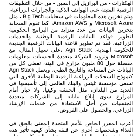
الهكتارات - من البرازيل إلى الصين - من خلال التطبيقات
الرقمية المثبتة على الهواتف الذكية والجرارات الزراعية،
ويتم تخزين هذه المعلومات في سحابات Big Tech ، مثل
Microsoft Azure و Amazon AWS، كما تقوم السحابة
بتخزين البيانات من عدد متزايد من البرامج الحكومية
لتطوير قواعد البيانات الرقمية الوطنية والخدمات
الزراعية، فقد تم تطوير قاعدة البيانات الرقمية الجديدة
للحكومة الهندية، Agri Stack ،على سبيل المثال، مع
Microsoft وتزويد الشركة متعددة الجنسيات بمعلومات
مفصلة حول 80 مليون مزارع في الهند، تغطي كل من
البيانات عن المساحة والتاريخ الطبي، ويعمل Agri Stack
كنموذج للسجلات الزراعية الرقمية الوطنية الأخرى التي
تسعى مؤسسة غيتس والبنك العالمي إلى تأسيسها في
العديد من البلدان، مثل الحبشة وكينيا، ولا خيار أمام
المزارع سوى إبلاغ بياناته إلى الشركات متعددة
الجنسيات من أجل الاستفادة من خدمات الإرشاد
الزراعي، والحصول على القروض.
أعرب المقرر الخاص للأمم المتحدة المعني بالحق في
الغذاء وشخصيات أخرى عن قلقه بشأن كيفية تأثير هذه