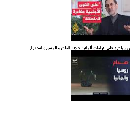
.. روسيا ترد على اتهامات ألمانيا: حادثة الطائرة المسيرة استفزاز