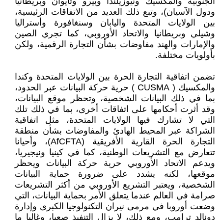
الجنوبية والمكسيك ونيوزيلندا وبيرو وتايوان وبريطانيا
ودول الآسيان)، وتبع ذلك العديد من الاتفاقات الرئيسية،
بين الولايات المتحدة واليابان وسنغافورة وأستراليا
وشيلي وبريطانيا والاتحاد الأوروبي، كما تجري الصين
والإمارات والهند مفاوضات بشأن التجارة الرقمية، ولكن
بأولويات مختلفة.
تضمن اتفاقية التجارة الحرة بين الولايات المتحدة وكندا
والمكسيك ( CUSMA ) حرية حركة البيانات عبر الحدود،
بما في ذلك البيانات الشخصية، وتحظر موقع البيانات،
وقد أثرت أحكامها على اتفاقات أخرى، بما في ذلك تلك
التي لا تشارك فيها الولايات المتحدة، مثل اتفاقية
الشراكة عبر المحيط الهادئ والمفاوضات بشأن منطقة
التجارة الحرة القارية الأفريقية (AfCFTA)، وأحيانا
تتعارض مع التشريعات الوطنية، كما في كينيا ونيجيريا،
ويدعم الاتحاد الأوروبي حرية حركة البيانات ويحظر
موقعها، لكنه يشدد على ضرورة حماية البيانات
الشخصية، ويعتبر التشريع الأوروبي من أكثر التشريعات
صرامة في العالم عندما يتعلق الأمر بحماية البيانات، التي
وضعت أوروبا في مرمى نيران التكنولوجيا الكبرى وإدارة
دونالد ترامب، ومع ذلك، لا يزال التنفيذ صعبا، وغالبا ما