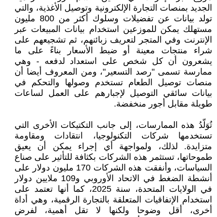
الجديد بمنصات التجارة الإلكترونية وتوصيل الأغذية، والتي
تولد بيانات عن تفضيلات وسلوك أكثر من 800 مليون
مستهلك يمكن للموزعين استخدام بيانات المبيعات عبر
الإنترنت وفي المتجر لتعريف زبائنهم، ثم تشجيعهم على
شراء منتجات معينة أو ضبط الأسعار بناءً على ما
يشعرون أن كل شخص على استعداد لدفعه - وهي
ممارسة تسمى "رصد التسعير"، ومن المعروف أيضا أن
منصات توصيل الطعام تستخدم وصولها والتحكم في
بيانات سائقي التوصيل لإجبارهم على العمل لساعات
طويلة مقابل أجور منخفضة.
تُوَلّدُ هذه الممارسات، إلى جانب التكتيكات الأخرى التي
تستخدمها شركات التكنولوجيا، انتقادات ومقاومة
متزايدة. لذلك، ولمواجهة أي إجراء يمكن أن يعيق
طموحاتها، تستثمر هذه الشركات بكثافة للتأثير على صناع
السياسات، وأنفقت هذه الشركات 170 مليون دولار على
أنشطة الضغط في الاتحاد الأوروبي و109 ملايين دولار
في الولايات المتحدة، سنة 2025، كما أنها تعتمد على
استخدام الإتفاقيات المتعلقة بالتجارة الرقمية، وهي أداة
أخرى، أقل وضوحا ولكنها لا تقل أهمية، لفرض