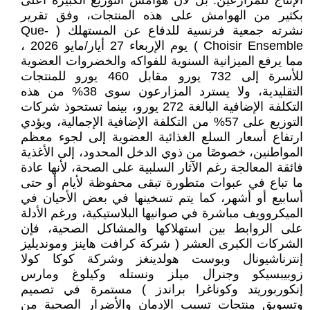
الإنتاج للمزارعين. بل لأن هوامش التوزيع الكبيرة أعلى
بكثير من الهوامش على هذه المنتجات، وفق تقرير
نشرته جمعية فرنسية للدفاع عن المستهلك ( Que-
Choisir Ensemble ) يوم الإربعاء 27 أيار/مايو 2026 ،
مما يرفع الميزانية السنوية للفواكه والخضروات العضوية
للأسرة إلى 732 يورو مقابل 460 يورو للمنتجات
التقليدية، ولا يسترد المزارعون سوى 38% من هذه
التكلفة الإضافية البالغة 272 يورو، بينما تستحوذ شركات
التوزيع على 57% من التكلفة الإضافية الإجمالية، ويؤدي
ارتفاع أسعار السلع الغذائية العضوية إلى لجوء معظم
المواطنين، خصوصًا من ذوي الدخل المحدود، إلى الأغذية
فائقة المعالجة رغم الآثار السلبية على الصحة، لأنها عادة
ما تباع في عبوات متطورة تبقى محفوظة لأيام أو حتى
أسابيع أو أشهر، كما يتم تسخينها في بعض الأحيان في
الميكروويف مباشرة في صوانيها البلاستيكية، ورغم الأدلة
على الروابط بين استهلاكها والمشاكل الصحية، فإن
الشركات الكبرى العشر ( شركة كرافت هاينز ومونديليز
إنترناشيونال وبوست هولدينغز وشركة كوكا كولا
زوبيبسيكو وجنرال ميلز ونستله وكيلوغ ومارس
إنكوربوريتد وكوناغرا براندز ) مستمرة في تصميم
وتسويق منتجات تسبب الإدمان والأضرار الصحية من