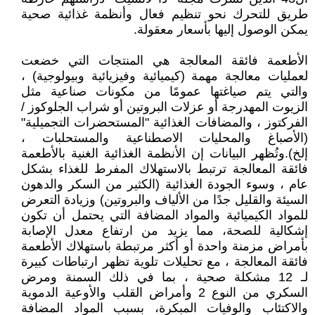
طريق للتحرك نحو تنظيم فعال وأنظمة غذائية صحية
يمكن الوصول إليها بأسعار معقولة.
الأطعمة فائقة المعالجة هي المنتجات التي خضعت
لعمليات معالجة مهمة (كيميائية وفيزيائية وبيولوجية) ،
والتي يتم صياغتها عمومًا من مكونات صناعية مثل
الزيوت المهدرجة أو عزلات البروتين أو شراب الجلوكوز /
الفركتوز ، والمضافات الغذائية "المستحضرات التجميلية"
(الأصباغ والمحليات الاصطناعية والمستحلبات ،
إلخ).وتُظهر البيانات إن الأنظمة الغذائية الغنية بالأطعمة
فائقة المعالجة ترتبط بالاستهلاك المفرط للغذاء بشكل
عام ، وسوء الجودة الغذائية (الكثير من السكر والدهون
السيئة والقليل جدًا من الألياف والبروتين) وزيادة التعرض
للمواد الكيميائية والمواد المضافة التي يحتمل أن تكون
إشكالية للصحة، مما يزيد من ارتفاع معدل الإصابة
بأمراض مزمنة واحدة أو أكثر مرتبطة باستهلاك الأطعمة
فائقة المعالجة ، مع تحليلات تلوية تظهر ارتباطات كبيرة
لـ 12 مشكلة صحية ، بما في ذلك السمنة ومرض
السكري من النوع 2 وأمراض القلب والأوعية الدموية
والاكتئاب والوفيات المبكرة، بسبب المواد المضافة