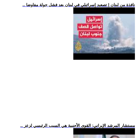
.. نافذة من لبنان | تصعيد إسرائيلي في لبنان بعد فشل جولة مفاوضا
.. مستشار المرشد الإيراني: القوى الأجنبية هي السبب الرئيسي لزعز