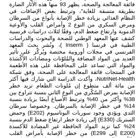
فائقة المعالجة والصحة، يظهر 93 منها هذه الآثار الضارة
بطريقة متسقة للغاية"، وترتبط بعض الإضافات في
النظام الغذائي بزيادة خطر الإصابة بأنواع من السرطان
ومرض السكري من النوع 2 وأمراض القلب والأوعية
الدموية وارتفاع ضغط الدم، وفقًا لثلاث دراسات فرنسية
كشف عنها المعهد الوطني للصحة والبحوث والدراسات
الطبية في فرنسا ( Inserm )، ونُشر بحث المعهد
الفرنسي في مجلات أوروبية مختصة ويُركّز على تأثير
العديد من المواد المضافة والمُلوّنات ومضادات الأكْسَدَة
والمواد التي تساعد على المحافظة على هذه الأطعمة
في المنتجات فائقة المعالجة على الصحة، وفق شبكة
NutriNet-Health، وأكدت الدراسة التي شارك فيها أكثر
من مائة ألف متطوع إن مُلونات الطعام تزيد خطر
الإصابة بمرض السّكّري من النوع الثاني بنسبة تتراوح بين
38% وأكثر من 40% وترتبط الأصباغ أيضًا بزيادة بنسبة
14% في خطر الإصابة بالسرطان. وخصوصا سرطان
الثدي ويؤدي وجود سوربات البوتاسيوم (E202) وحمض
الستريك (E330) إلى زيادة خطر ارتفاع ضغط الدم بنسبة
24% كما تزيد المواد الحافظة غير المضادة للأكسدة
(E200 إلى E299) من خطر الإصابة بأمراض القلب