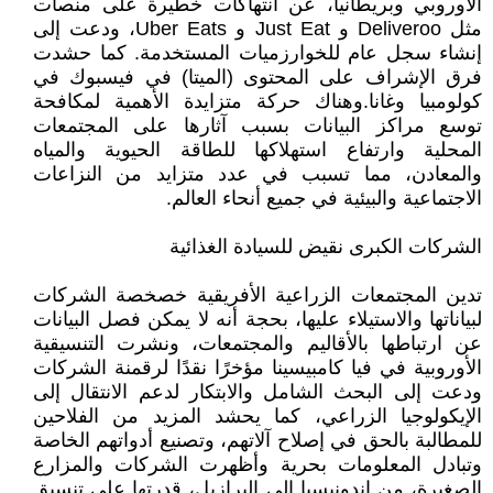
الأوروبي وبريطانيا، عن انتهاكات خطيرة على منصات
مثل Deliveroo و Just Eat و Uber Eats، ودعت إلى
إنشاء سجل عام للخوارزميات المستخدمة. كما حشدت
فرق الإشراف على المحتوى (الميتا) في فيسبوك في
كولومبيا وغانا.وهناك حركة متزايدة الأهمية لمكافحة
توسع مراكز البيانات بسبب آثارها على المجتمعات
المحلية وارتفاع استهلاكها للطاقة الحيوية والمياه
والمعادن، مما تسبب في عدد متزايد من النزاعات
الاجتماعية والبيئية في جميع أنحاء العالم.
الشركات الكبرى نقيض للسيادة الغذائية
تدين المجتمعات الزراعية الأفريقية خصخصة الشركات
لبياناتها والاستيلاء عليها، بحجة أنه لا يمكن فصل البيانات
عن ارتباطها بالأقاليم والمجتمعات، ونشرت التنسيقية
الأوروبية في فيا كامبيسينا مؤخرًا نقدًا لرقمنة الشركات
ودعت إلى البحث الشامل والابتكار لدعم الانتقال إلى
الإيكولوجيا الزراعي، كما يحشد المزيد من الفلاحين
للمطالبة بالحق في إصلاح آلاتهم، وتصنيع أدواتهم الخاصة
وتبادل المعلومات بحرية وأظهرت الشركات والمزارع
الصغيرة، من إندونيسيا إلى البرازيل، قدرتها على تنسيق