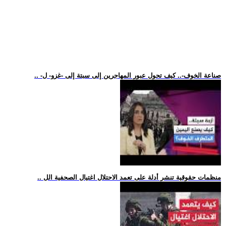
.. -صناعة الخوف-.. كيف تحول عبور المهاجرين إلى سبتة إلى -غزو- ل
.. منظمات حقوقية تنشر أدلة على تعمد الاحتلال اغتيال الصحفية الل