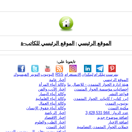
الموقع الرئيسي
الموقع الرئيسي للكاتب-ة
|
تابعونا على:
بنترست
تيلكرام
لينكدإن
الانستغرام
RSS
اليوتيوب
التويتر
الفيسبوك
الموقع الرئيسي
أخبار عامة
هيئة ادارة الحوار المتمدن - للإتصال بنا
وكالة أنباء المرأة
إحصائيات مؤسسة الحوار المتمدن
اخبار الأدب والفن
قواعد النشر
وكالة أنباء اليسار
ابرز كتاب / كاتبات الحوار المتمدن
وكالة أنباء العلمانية
يوتيوب التمدن
وكالة أنباء العمال
مكتبة التمدن
وكالة أنباء حقوق الإنسان
عدد الزوار: 3,428,531,944
اخبار الرياضة
اضافة موضوع جديد
اخبار الاقتصاد
اضافة الاخبار
اخبار الطب والعلوم
حملات الحوار المتمدن التضامنية
اخبار التمدن
إضافة يوتيوب-فلم إلى يوتيوب التمدن