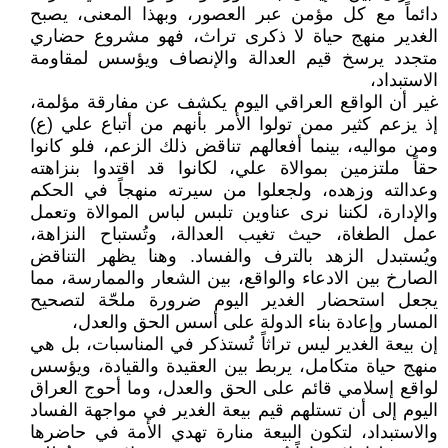
دائماً مع كل مؤمن عبر العصور، وبهذا المعنى، يصبح
الغدير منهج حياة لا ذكرى تراث، فهو مشروع حضاري
متجدد يرسخ قيم العدالة والإنصاف ويؤسس لمقاومة
الاستبداد،
غير أن الواقع العراقي اليوم يكشف عن مفارقة مؤلمة،
إذ يزعم كثير ممن تولوا الأمر بأنهم من أتباع علي (ع)
ومن مواليه، بينما أفعالهم تناقض ذلك الزعم، فلو كانوا
حقاً ملتزمين بموالاة علي، لكانوا قد اقتدوا بنزاهته
وعدالته وزهده، ولجعلوا من سيرته منهجاً في الحكم
والإدارة، لكننا نرى عناوين تلبس لباس الموالاة وتعمل
عمل الطغاة، حيث تغيب العدالة، وتُستباح النزاهة،
ويُستبدل الزهد بالترف والفساد. وهنا يظهر التناقض
الصارخ بين الادعاء والواقع، بين الشعار والممارسة، مما
يجعل استحضار الغدير اليوم ضرورة ملحّة لتصحيح
المسار وإعادة بناء الدولة على أسس الحق والعدل،
إن بيعة الغدير ليس تراثاً تُستذكر في المناسبات، بل هي
منهج حياة متكامل، يربط بين العقيدة والقيادة، ويؤسس
لواقع إسلامي قائم على الحق والعدل، وما أحوج العراق
اليوم إلى أن تستلهم قيم بيعة الغدير في مواجهة الفساد
والاستبداد، لتكون البيعة منارة تهدي الأمة في حاضرها