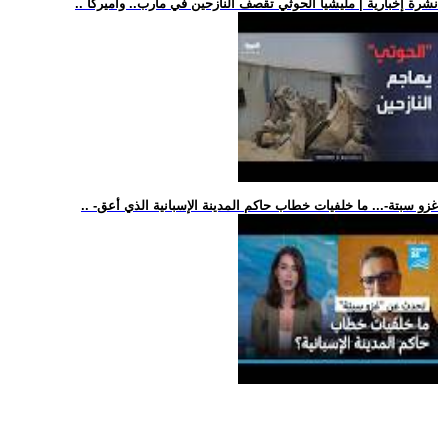
.. نشرة إخبارية | مليشيا الحوثي تقصف النازحين في مأرب.. وأميركا
.. -غزو سبتة-... ما خلفيات خطاب حاكم المدينة الإسبانية الذي أعق