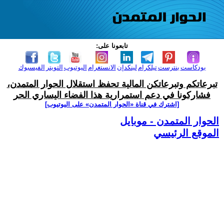
تابعونا على:
بودكاست
بنترست
تيلكرام
لينكدإن
الانستغرام
اليوتيوب
التويتر
الفيسبوك
تبرعاتكم وتبرعاتكن المالية تحفظ استقلال الحوار المتمدن،
فشاركونا في دعم استمرارية هذا الفضاء اليساري الحر
[اشترك في قناة ‫«الحوار المتمدن» على اليوتيوب]
الحوار المتمدن - موبايل
الموقع الرئيسي