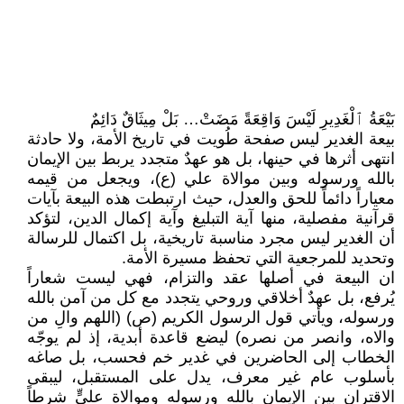
بَيْعَةُ ٱلْغَدِيرِ لَيْسَ وَاقِعَةً مَضَتْ… بَلْ مِيثَاقٌ دَائِمٌ
بيعة الغدير ليس صفحة طُويت في تاريخ الأمة، ولا حادثة
انتهى أثرها في حينها، بل هو عهدٌ متجدد يربط بين الإيمان
بالله ورسوله وبين موالاة علي (ع)، ويجعل من قيمه
معياراً دائماً للحق والعدل، حيث ارتبطت هذه البيعة بآيات
قرآنية مفصلية، منها آية التبليغ وآية إكمال الدين، لتؤكد
أن الغدير ليس مجرد مناسبة تاريخية، بل اكتمال للرسالة
وتحديد للمرجعية التي تحفظ مسيرة الأمة.
ان البيعة في أصلها عقد والتزام، فهي ليست شعاراً
يُرفع، بل عهدٌ أخلاقي وروحي يتجدد مع كل من آمن بالله
ورسوله، ويأتي قول الرسول الكريم (ص) (اللهم والِ من
والاه، وانصر من نصره) ليضع قاعدة أبدية، إذ لم يوجّه
الخطاب إلى الحاضرين في غدير خم فحسب، بل صاغه
بأسلوب عام غير معرف، يدل على المستقبل، ليبقى
الاقتران بين الإيمان بالله ورسوله وموالاة عليٍّ شرطاً