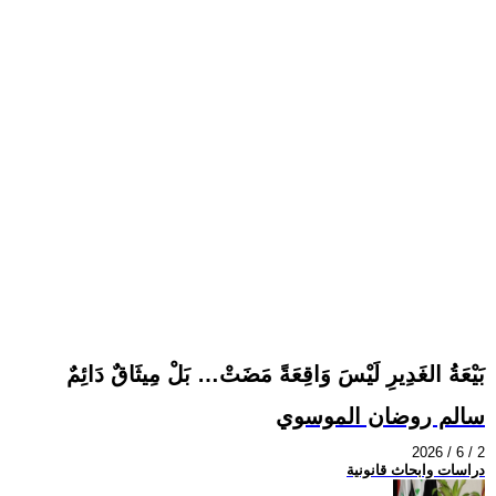
بَيْعَةُ الغَدِيرِ لَيْسَ وَاقِعَةً مَضَتْ… بَلْ مِيثَاقٌ دَائِمٌ
سالم روضان الموسوي
2026 / 6 / 2
دراسات وابحاث قانونية