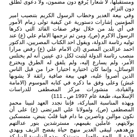
ومستقبلها، لا شعاراً يُرفع دون مضمون، ولا دعوى تُطلق
دون التزام.
وفي بيعة الغدير وخطاب الرسول الكريم بتنصيب امير
المؤمنين إشارات دستورية عن كيفية تولى زمام الأمور
في أي بلد من خلال توفر صفات القائد التي ذكرها
الرسول الاكرم (ص)، ومن ثم ترجمها الامام علي (ع) عند
توليه رئاسة الدولة، ويقول احد الكتاب المصريين، الدكتور
احمد عزالدين المصري (ان الامام علي (ع) رفض مرارا
منصب رئاسة الدولة ليثبت لكل ذي عينين أنه لم يختلس
الأمر، ولم يسارع إليه، ولم يلفق له الطرق ويخترع
الوسائل، وإنما كان اختياره اختيارا حرا من قبل الناس
الذين أصروا عليه، فهي بيعة صافية رائقة لا يشوبها
غبش) وعلى وفق ما ذكره في كتابه الموسوم (الامامة
والقيادة، منشورات مركز المصطفى للدراسات
الإسلامية، طبعة عام 1997 ص ـ 111)
وبهذه المناسبة المباركة، فإننا نجدد العهد لنبينا محمدٍ
المصطفى (ص)، ولمولانا علي المرتضى (ع) على أن
نكون موالين وناصرين ما دام فينا قلبٌ ينبض، متمسكين
بولايتهم، عاملين بقيمهم، مسترشدين بنور عدالتهم
وزهدهم، ليبقى الغدير منهج حياة يفضح الزيف ويهدي
الأمة إلى الحق والعدل، ونستذكر بهذه المناسبة المباركة