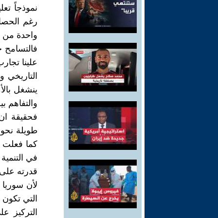
نموذجاً تعل
رغم الحصار
واحدة من أ
فالتسامح 
علينا تجارب
التاريخي و
ينشغل بالأ
والتفاهم بي
فحقيقة ان
طويلة نحو 
كما فعلت د
في التنمية 
قدرته على 
لأن سوريا 
التي تكون 
التركيز عل