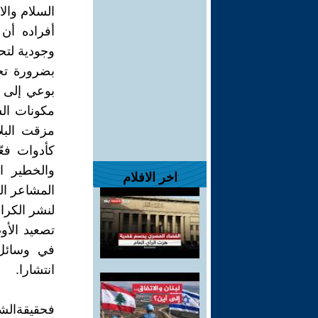
السلام والا
أفراده أن
وجودية لتح
بضرورة تجا
بوعي إلى م
مكونات ال
مزقت البل
كأدوات فعّ
والخطير ا
اخر الافلام
المشاعر ال
لنشر الكرا
تصعيد الأو
في وسائل ا
انتشارا.
فحقيقةالش