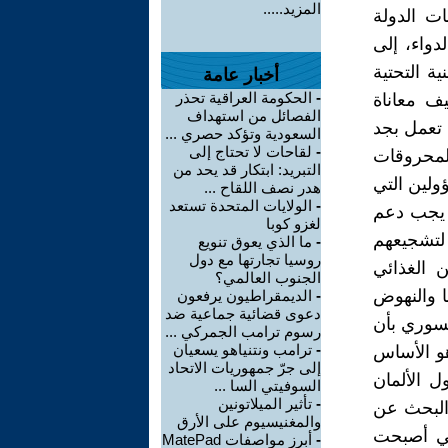
المزيد.....
ت الدولة
دواء، إلى
ة التحتية
أخبار عامة
-
الحكومة العراقية تحذر
ف معاناة
الفصائل من استهداف
 تعمل بجد
السعودية وتؤكد حصري ...
-
لقاحات لا تحتاج إلى
المحروقات
التبريد: ابتكار قد يحد من
ولين التي
هدر نصف اللقاح ...
-
الولايات المتحدة تستعد
ا يجب دعم
لغزو كوبا
 لتشجيعهم
-
ما الذي يعوق تنويع
روسيا تجارتها مع دول
 الغذائي
الجنوب العالمي؟
ا والنهوض
-
الديمقراطيون يرفعون
دعوى قضائية جماعية ضد
لسوري بأن
رسوم ترامب الجمركي ...
-
ترامب ونتنياهو يسعيان
هو الأساس
إلى جرّ جمهوريات الاتحاد
ل الألمان
السوفيتي السا ...
-
تأثير الميلاتونين
ن البحث عن
والمغنيسيوم على الأرق
لتي أصبحت
-
أبرز مواصفات MatePad