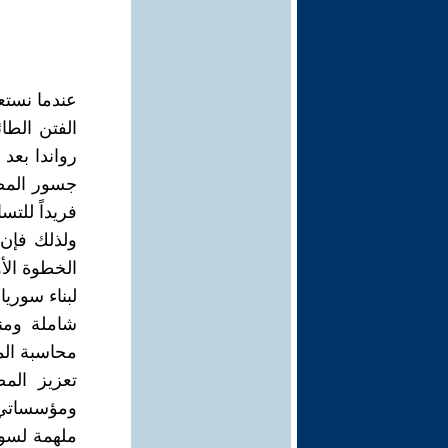
عندما نستع
الفتن الطا
جسور المصا
فريداً للت
ولذلك فإن 
الخطوة الأ
لبناء سوريا
شاملة ومنص
محاسبة الم
تعزيز المص
ومؤسساتي 
ملهمة لسو