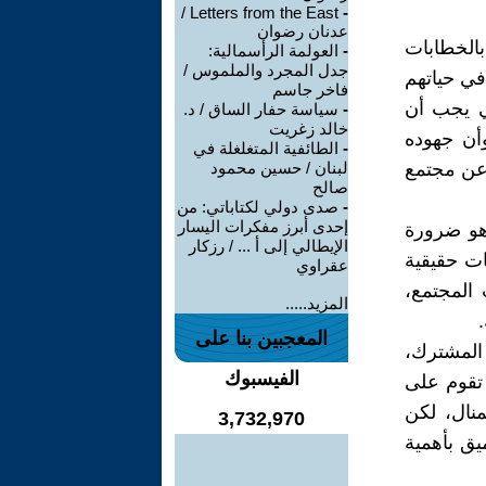
Letters from the East /
-
عدنان رضوان
بالخطابات
-
العولمة الرأسمالية:
جدل المجرد والملموس /
في حياتهم
فاخر جاسم
تي يجب أن
-
سياسة حفار الساق / د.
خالد زغريت
وأن جهوده
-
الطائفية المتغلغلة في
 عن مجتمع
لبنان / حسين محمود
صالح
-
صدى دولي لكتاباتي: من
إحدى أبرز مفكرات اليسار
هو ضرورة
الإيطالي إلى أ ... / رزكار
ات حقيقية
عقراوي
 المجتمع،
المزيد.....
المعجبين بنا على
 المشترك،
الفيسبوك
 تقوم على
منال، لكن
3,732,970
يق بأهمية