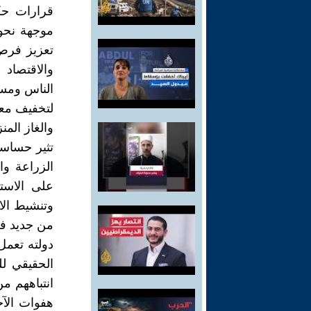
قرارات حك
موجهة نحو 
تعزيز فرص 
والاقتصاد
الناس ومسا
لتخفيف معا
والغاز المن
تثير حساسي
الزراعة وا
على الاست
وتنشيط الا
من جديد فح
دولته تعمل
الحقيقي للت
انتباههم من
هفوات الآخ