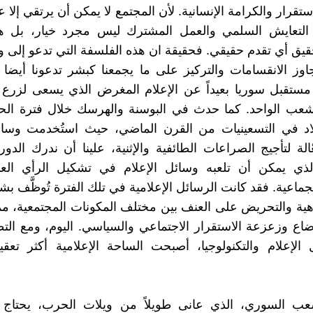
ستقرار والكرامة الإنسانية. لأن المجتمع لا يمكن أن يرتقي إلا 
 التعايش السلمي والعمل المشترك ليس مجرد خيار، بل 
قيق أي تقدم حقيقي. فحقيقة ان هذه الفلسفة التي تدعو إلى
وز الانقسامات والتركيز على ما يجمعنا كبشر تدعونا أيضا 
ستقبل سوريا بعيداً عن الإعلام المغرض الذي يسعى لزرع ا
شعب الواحد. كما حدث في البوسنة والهرسك خلال فترة الح
اد في التسعينيات من القرن الماضي، حيث استُخدمت وسائل
الة لتأجيج الصراعات الطائفية والإثنية، علينا أن ندرك الد
لذي يمكن أن تلعبه وسائل الإعلام في تشكيل الرأي العا
جماعية. فقد كانت الرسائل الإعلامية في تلك الفترة تُوظَّف ب
هية والتحريض على العنف بين مختلف المكونات المجتمعية، مم
ضاع وزعزعة الاستقرار الاجتماعي والسياسي. اليوم، ومع التط
لإعلام والتكنولوجيا، أصبحت الساحة الإعلامية أكثر تعقي
عب السوري، الذي عانى طويلاً من ويلات الحرب، يحتاج ا