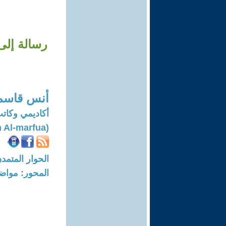
رسالة إلى
أنس قاسم 
أكاديمي وكا
(Anas Qasem Al-marfua)
الحوار المتمدن-العدد: 8724 - 6
المحور: مواض