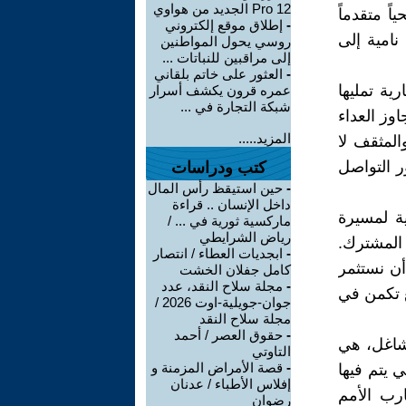
Pro 12 الجديد من هواوي
اً متقدماً
-
إطلاق موقع إلكتروني
نامية إلى
روسي يحول المواطنين
إلى مراقبين للنباتات ...
-
العثور على خاتم بلقاني
ة تمليها
عمره قرون يكشف أسرار
شبكة التجارة في ...
اوز العداء
المزيد.....
المثقف لا
ر التواصل
كتب ودراسات
-
حين استيقظ رأس المال
داخل الإنسان .. قراءة
ة لمسيرة
ماركسية ثورية في ... /
رياض الشرايطي
 المشترك.
-
ابجديات العطاء / انتصار
أن نستثمر
كامل جفلان الخشت
-
مجلة سلاح النقد، عدد
مع تكمن في
جوان-جويلية-اوت 2026 /
مجلة سلاح النقد
-
حقوق العصر / أحمد
لشاغل، هي
التاوتي
-
قصة الأمراض المزمنة و
 يتم فيها
إفلاس الأطباء / عدنان
ارب الأمم
رضوان