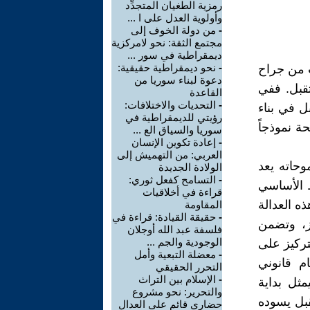
رمزية الطغيان المتجدِّد
وأولوية العدل على ا ...
-
من دولة الخوف إلى
مجتمع الثقة: نحو لامركزية
ديمقراطية في سور ...
-
نحو ديمقراطية حقيقية:
ت من جراح
دعوة لبناء سوريا من
تقبل. ففي
القاعدة
-
التحديات والاختلافات:
كراهية بل في بناء
رؤيتي للديمقراطية في
ة نموذجاً
سوريا والسياق الع ...
-
إعادة تكوين الإنسان
العربي: من التهميش إلى
وحاته يعد
الولادة الجديدة
-
التسامح كفعل ثوري:
ط الأساسي
قراءة في أخلاقيات
ه العدالة
المقاومة
-
حقيقة القيادة: قراءة في
ز، وتضمن
فلسفة عبد الله أوجلان
الوجودية والجم ...
تركيز على
-
معضلة التبعية وأمل
م قانوني
التحرر الحقيقي
-
الإسلام بين التراث
ثل بداية
والتحرير: نحو مشروع
بل يسوده
حضاري قائم على العدال