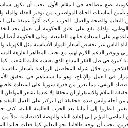
ومية تضع مصالحه في المقام الأول. يجب أن تكون سياسا
تأمين أساسيات الحياة للمواطنين، من توفير الغذاء والماء وال
التعليم والصحة والعمل. الحرب تركت آثاراً عميقة على البني
 الوطني، ولذلك يقع على عاتق الحكومة أن تعمل بجد لتخفي
عدتهم على استعادة حياتهم الطبيعية، وعلى الحكومة أيضا أن
ناة الناس عبر تخفيض أسعار المواد الأساسية مثل الكهرباء و
زلي وتوفير الدعم اللازم لهم، مع تجنب المظاهر الفارهة للمسؤ
ة كبيرة في ظل الفقر المدقع الذي يعيشه غالبية الشعب. كم
لفلاحين من خلال شراء المحاصيل الزراعية بأسعار تنافسية
مرار في العمل والإنتاج، وهو ما سيساهم في تحقيق الأمن
قتصاد الريفي، مما يعزز من قدرة سوريا على استعادة عافيته
قيقة السلام والاستقرار لن يتحققا إلا عندما يشعر المواطن ا
 من أجله وليس ضده. فحقيقة ان التركيز على العمل المفيد 
غيير. انظروا إلى ألمانيا بعد الحرب العالمية الثانية، كيف حو
 الماضي المؤلم إلى إعادة البناء والنهضة الاقتصادية. بدلاً م
رين، يجب أن نوجه طاقاتنا نحو التعليم كما فعلت فنلندا ا