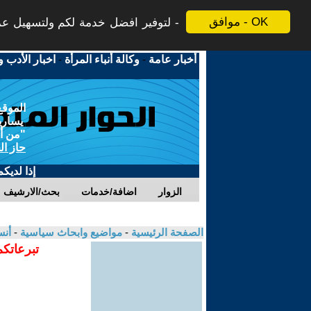
موافق - OK
لتوفير افضل خدمة لكم ولتسهيل عملي
أخبار عامة
-
وكالة أنباء المرأة
-
اخبار الأدب و
الموقع
يسارية
"من أج
حاز ال
إذا لديك
الزوار
اضافة/خدمات
بحث/الارشيف
الصفحة الرئيسية
-
مواضيع وابحاث سياسية
-
أنس
تبرعاتكم