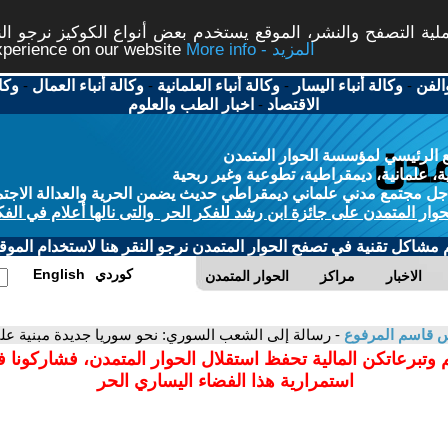
ة التصفح والنشر، الموقع يستخدم بعض أنواع الكوكيز نرجو النق
More info - المزيد
experience on our website
الفن
-
وكالة أنباء اليسار
-
وكالة أنباء العلمانية
-
وكالة أنباء العمال
-
وكا
الاقتصاد
-
اخبار الطب والعلوم
 الرئيسي لمؤسسة الحوار المتمدن
، علمانية، ديمقراطية، تطوعية وغير ربحية
ل مجتمع مدني علماني ديمقراطي حديث يضمن الحرية والعدالة الاجتم
حوار المتمدن على جائزة ابن رشد للفكر الحر والتى نالها أعلام في الفك
م مشاكل تقنية في تصفح الحوار المتمدن نرجو النقر هنا لاستخدام الموقع
كوردي
English
الاخبار
مراكز
الحوار المتمدن
 قاسم المرفوع
- رسالة إلى الشعب السوري: نحو سوريا جديدة مبنية عل
 وتبرعاتكن المالية تحفظ استقلال الحوار المتمدن، فشاركونا 
استمرارية هذا الفضاء اليساري الحر