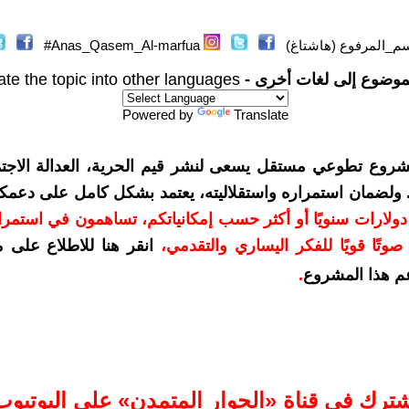
م_المرفوع (هاشتاغ)
Anas_Qasem_Al-marfua#
موضوع إلى لغات أخرى -
ate the topic into other languages
Powered by
Translate
شروع تطوعي مستقل يسعى لنشر قيم الحرية، العدالة الاجتم
. ولضمان استمراره واستقلاليته، يعتمد بشكل كامل على دعمك
دعمكم بمبلغ 10 دولارات سنويًا أو أكثر حسب إمكانياتكم، تساهمون في استم
وتًا قويًا للفكر اليساري والتقدمي
،
انقر هنا للاطلاع على 
م هذا المشروع
.
شترك في قناة «الحوار المتمدن» على اليوتيوب