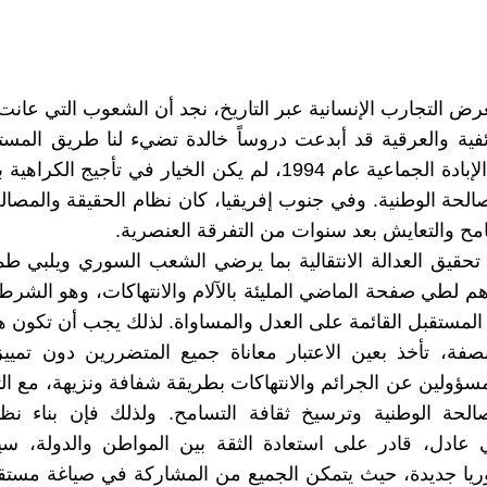
رض التجارب الإنسانية عبر التاريخ، نجد أن الشعوب التي عان
ئفية والعرقية قد أبدعت دروساً خالدة تضيء لنا طريق المس
رواندا بعد الإبادة الجماعية عام 1994، لم يكن الخيار في تأجيج ال
لحة الوطنية. وفي جنوب إفريقيا، كان نظام الحقيقة والمصالح
سامح والتعايش بعد سنوات من التفرقة العنصرية.
تحقيق العدالة الانتقالية بما يرضي الشعب السوري ويلبي طم
هم لطي صفحة الماضي المليئة بالآلام والانتهاكات، وهو الشر
 المستقبل القائمة على العدل والمساواة. لذلك يجب أن تكون هذ
فة، تأخذ بعين الاعتبار معاناة جميع المتضررين دون تميي
سؤولين عن الجرائم والانتهاكات بطريقة شفافة ونزيهة، مع ال
الحة الوطنية وترسيخ ثقافة التسامح. ولذلك فإن بناء نظا
عادل، قادر على استعادة الثقة بين المواطن والدولة، سيم
ريا جديدة، حيث يتمكن الجميع من المشاركة في صياغة مستق