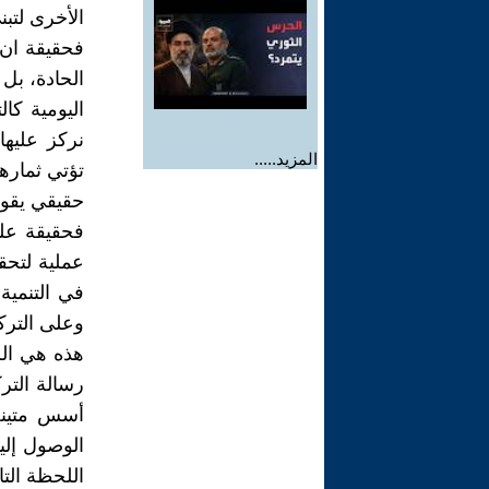
الأخرى لتبن
فحقيقة ان 
الحادة، بل
اليومية كا
نركز عليها
المزيد.....
تؤتي ثماره
حقيقي يقو
فحقيقة علي
عملية لتحق
في التنمية
وعلى التركي
هذه هي الر
رسالة الترك
أسس متينة 
الوصول إليه
اللحظة التا