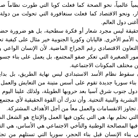
يمياً عالمياً، نحو الصحة كما فعلت كوبا التي طورت نظاماً صحي
، ونحو الاقتصاد كما فعلت سنغافورة التي تحولت من دولة 
غنى دول العالم.
حقيقة ليس مجرد شعار أو فكرة سطحية، بل هو ضرورة حضاري
 الأمم الأخرى. فاليابان وكوريا الجنوبية خير مثال على كيفية تج
التعاون الاقتصادي رغم الجراح الماضية. لأن الإنسان الواعي و
مور الصغيرة التي تعكر صفو المجتمع، بل يعمل على بناء جسو
ن مختلف المكونات الاجتماعية.
 سقوط نظام الأسد الاستبدادي ليس نهاية الطريق، بل بداي
بناء سوريا جديدة تقوم على أسس متينة من التعايش والعمل
ول جنوب شرق آسيا بعد حروبها الطويلة، ولذلك علينا اليوم 
البشرية والبنية التحتية. وأن ندرك أن القوة الحقيقية لأي مجت
تجاوز الانقسامات والعمل معاً من أجل الأهداف المشتركة.
التي نحلم بها، هي التي يكون فيها العمل والإنتاج هو الشغل ا
فيها المصالحة الوطنية والتآخي الاجتماعي هي الأساس، هي التي
ى بناء الإنسان قبل بناء الحجر، سوريا التي تستلهم من تج