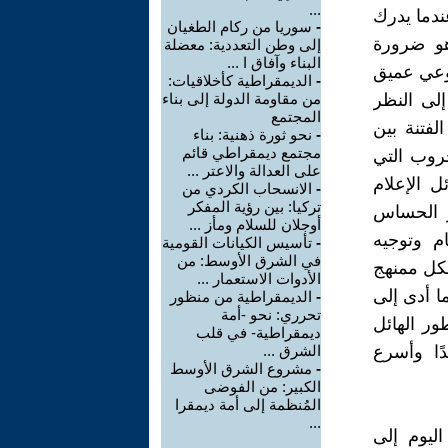
...
عندما يدرك
-
سوريا من ركام الطغيان
هو ضرورة
إلى وطن التعددية: معضلة
البناء وآفاق ا ...
 وعي عميق
-
الديمقراطية كأخلاقيات:
إلى النظر
من مقاومة الدولة إلى بناء
المجتمع
لفتنة بين
-
نحو ثورة ذهنية: بناء
مجتمع ديمقراطي قائم
روب التي
على العدالة والاعتر ...
 الإعلام
-
الانسحاب الكردي من
تركيا: بين رؤية المفكر
ور الحساس
أوجلان للسلام ومأز ...
م وتوجيه
-
تأسيس الكيانات القومية
في الشرق الأوسط: من
شكل ممنهج
الأدوات الاستعمار ...
ا أدى إلى
-
الديمقراطية من منظور
تحرري: نحو -أمة
ور الهائل
ديمقراطية- في قلب
دًا وأسرع
الشرق ...
-
مشروع الشرق الأوسط
الكبير: من الفوضى
المُنظمة إلى أمة ديمقرا
...
ليوم إلى