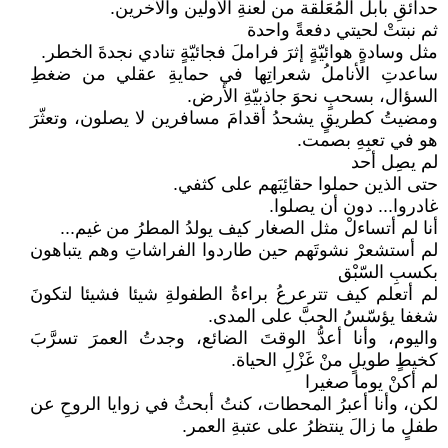
حدائقِ بابل المُعَلّقة من لعنةِ الأولين والآخرين.
ثم نبتتْ لحيتي دفعةً واحدة
مثل وسادةٍ هوائيّةٍ إثرَ فراملَ فجائيّةٍ تنادي نجدةَ الخطر.
ساعدتِ الأناملُ شعراتِها في حمايةِ عقلي من ضغطِ
السؤال، بسحبٍ نحوَ جاذبيّةِ الأرض.
ومضيتُ كطريقٍ يشحدُ أقدامَ مسافرين لا يصلون، وتعثّرَ
هو في تعبِهِ بصمت.
لم يصِل أحد
حتى الذين حملوا حقائِبَهم على كثفي.
غادروا... دون أن يصلوا.
أنا لم أتساءلْ مثل الصغار كيف يولدُ المطرُ من غيم...
لم أستشعرْ نشوتَهم حين طاردوا الفراشاتِ وهم يتباهون
بكسبِ السّبْق
لم أتعلم كيف تترعرعُ براءةُ الطفولةِ شيئا فشيئا لتكونَ
شغفا يؤسّسُ الحبَّ على المدى.
واليوم، وأنا أعدُّ الوقتَ الضائع، وجدتُ العمرَ تسرَّبَ
كخيطٍ طويلٍ منْ غَزْلِ الحياة.
لم أكنْ يوما صغيرا
لكن، وأنا أعبرُ المحطات، كنتُ أبحثُ في زوايا الروحِ عن
طفلٍ ما زالَ ينتظرُ على عتبةِ العمر.