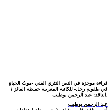
قراءة موجزة في النص النثري الفني -موتُ الحياةِ
في طفولةِ رجل- للكاتبة المغربية حفيظة الفائز /
الناقد: عبد الرحمن بوطيب.
عبد الرحمن بوطيب
أديب، ناقد، قاص، شاعر (مدير مجلة امتدادات