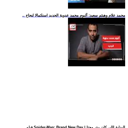
.. محمد علام وهيثم سعيد: ألبوم محمد عدوية الجديد استكمالا لنجاح
.. فيلم Spider-Man: Brand New Day | البداية اللي كان بيتر محتا