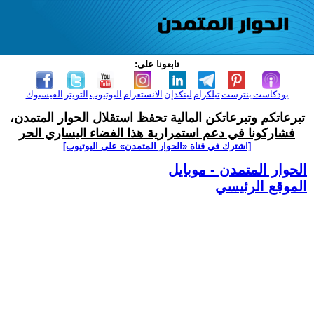
تابعونا على:
بودكاست
بنترست
تيلكرام
لينكدإن
الانستغرام
اليوتيوب
التويتر
الفيسبوك
تبرعاتكم وتبرعاتكن المالية تحفظ استقلال الحوار المتمدن،
فشاركونا في دعم استمرارية هذا الفضاء اليساري الحر
[اشترك في قناة ‫«الحوار المتمدن» على اليوتيوب]
الحوار المتمدن - موبايل
الموقع الرئيسي