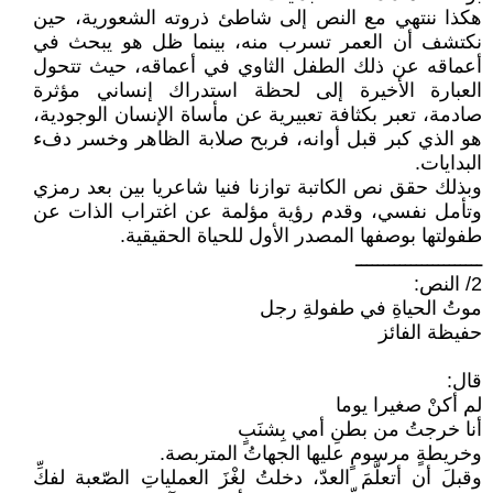
هكذا ننتهي مع النص إلى شاطئ ذروته الشعورية، حين
نكتشف أن العمر تسرب منه، بينما ظل هو يبحث في
أعماقه عن ذلك الطفل الثاوي في أعماقه، حيث تتحول
العبارة الأخيرة إلى لحظة استدراك إنساني مؤثرة
صادمة، تعبر بكثافة تعبيرية عن مأساة الإنسان الوجودية،
هو الذي كبر قبل أوانه، فربح صلابة الظاهر وخسر دفء
البدايات.
وبذلك حقق نص الكاتبة توازنا فنيا شاعريا بين بعد رمزي
وتأمل نفسي، وقدم رؤية مؤلمة عن اغتراب الذات عن
طفولتها بوصفها المصدر الأول للحياة الحقيقية.
ـــــــــــــــــــــــ
2/ النص:
موتُ الحياةِ في طفولةِ رجل
حفيظة الفائز
قال:
لم أكنْ صغيرا يوما
أنا خرجتُ من بطنِ أمي بِشنَبٍ
وخريطةٍ مرسومٍ عليها الجهاتُ المتربصة.
وقبلَ أن أتعلَّمَ العدّ، دخلتُ لغْزَ العملياتِ الصّعبة لفكِّ