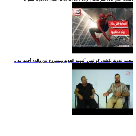
.. محمد عدوية يكشف كواليس ألبومه الجديد ومشروع عن والده أحمد عد