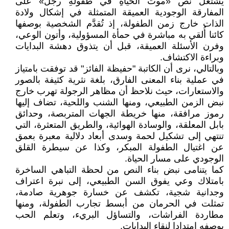
يشتغل نص «موتُ الحياةِ في طفولةِ رجل» على
المفارقة الوجودية العميقة المتمثلة في إشكال ولادة
الذات خارج زمن الطفولة، إذ تُقدَّم الشخصية بوصفها
كائنا أُلقي به مباشرة في حمأة المسؤولية، وأتون الوعي،
وفرن الأسئلة العميقة، قبل أن يتذوق دهشة البدايات
وبراءة الاكتشاف.
وبالتالي، نرى أن الكاتبة "حفيظة الفائز" قد توفقت بامتياز
في عملية بناء المعنى الفارق، بلغة نثرية كثيفة بالصور
والاستعارات، حيث نلاحظ أن مظاهر الرجولة تهرب خارج
نبض الزمن الطبيعي، ومنها الشنب واللحية، تضاف إليها
رموز مرافقة، منها خريطة الجهات المتربصة، وحدائق
بابل المعلقة، والوسادة الهوائية، والطريق المتعثرة، التي
تنتهي إلى تشكيل لحمة وسدى أبعاد دلالية معبرة بعمق
عن اغتيال الطفولة المبكر، وكذا عن سيطرة القلق
الوجودي على مسار الحياة.
كما يتنامى نبض بناء النص من لحظة التباهي الساخرة
بامتلاك وعي يفوق السن الطبيعي، إلى نبرة اعتراف
وجدانية شجية، تكشف عن خسارة جوهرية صادمة،
تمثلت في الحرمان من أبسط تجارب الطفولة، ومنها
مطاردة الفراشات، والتساؤل البريء، وتعلم الحب
بوصفه امتدادا لنقاء البدايات.