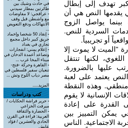
أكبر تهدف إلى إبطال
في حادث وشيك بين
طائرتين بمطار سيدني
تي يقدمها النص هي أن
-
عراقجي: لا مفاوضات
مع واشنطن قبل وقف
 بينما يواصل الزوج
الانتهاكات ودفع التعويض
...
دمات السردية للنص.
-
إنقاذ 50 شخصا وإخماد
ياً أو تجريبياً.
حريق كبير داخل مجمع
تجاري في بغداد
ة "الميت لا يموت إلا
-
إعلام يمني: انفجارات
وتصاعد أعمدة الدخان في
لغوي، لكنها تنتقل
ميناء المخا غرب ...
-
القاهرة وحركة -فتح-
تب عليها بالضرورة.
تنعيان سفير فلسطين في
النص يعتمد على لعبة
مصر دياب اللوح وتش ...
منطقي. وهذه النقطة
المزيد.....
ات الإنسانية لا يقوم
كتب ودراسات
-
حرير فراشة الحكايات /
ى القدرة على إعادة
ميرفت الخزاعي
-
الحضارة والثقافة
ي يمكن التمييز بين
العربية: قراءة في القرن
بة الاجتماعية. الناس
الحادي والعشرين / فؤاد
عايش