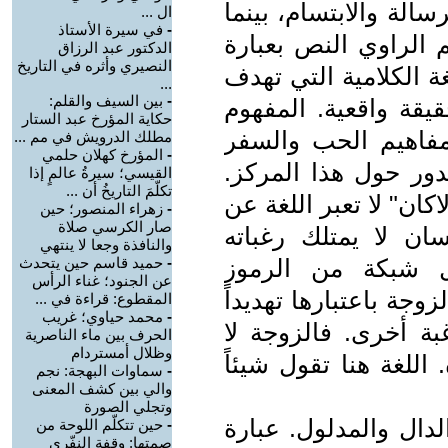
الة والابتسام، بينما
ال ...
-
في سيرة الأستاذ
م الراوي النص بعبارة
الدكتور عبد الرزاق
النصيري وأثره في التاريخ
ة الكلامية التي تهدف
...
-
بين السيف والقلم:
يقة واقعية. المفهوم
حكاية المؤرخ عبد الستار
مفاهيم الحب والسفر
مطلك الدرويش في مم ...
-
المؤرخ كهلان حلمي
دور حول هذا المركز.
القيسي؛ سيرةُ عالمٍ إذا
تكلّمَ التاريخُ أن ...
اكان" لا تعبر اللغة عن
-
زهراء المنصور؛ حين
صار الكرسي صلاة
سان لا يمتلك رغباته
والنافذة وجعا لا ينتهي
ل شبكة من الرموز
-
حميد قاسم حين يتحدث
عن الجنود؛ غناء الرأس
وجة باعتبارها تهديداً
المقطوع: قراءة في ...
-
محمد حياوي؛ غريب
غبة أخرى. فالزوجة لا
الحرف بين ماء الناصرية
وظلال أمستردام
للغة هنا تقول شيئاً
-
سماوات البهجة: نجم
والي بين كشف المعنى
وتجلي الصورة
لدال والمدلول. عبارة
-
حين تتكلّم اللوحة من
صمتها: وقفة النفّري