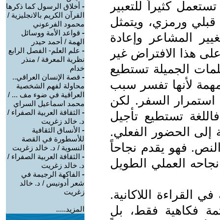
ستعمل كثيراً للتعبير
-
أخلاق الرسول كما ذكرها
القرآن الكريم بالانجليزية /
ي قبلي ورمزي، ويتمثل
محمود الفرعوني
-
قواعد الأمة ووسائل
يير المشاعر وإعادة
الهمة / أحمد حيدر
لى هذا الافتراض غير
-
علم العلم- الفصل الرابع
نظرية المعرفة / منذر
لمات الجميلة تستطيع
خدام
-
قصة الإنسان العراقي..
مهمة لأنها تفسر سبب
محاولة لفهم الشخصية
العراقية في ضوء مف ... /
 استمرار السفر. لكن
محمد اسماعيل السراي
-
الثقافة العربية الصفراء /
فاللغة تستطيع تأجيل
د. خالد زغريت
جة إلى الحضور الفعلي.
-
الأنساق الثقافية
للأسطورة في القصة
نص. فهو يقدم نجاحاً
النسوية / د. خالد زغريت
-
الثقافة العربية الصفراء /
ى نجاحه العملي الطويل
د. خالد زغريت
-
الفاكهة الرجيمة في
شعر أدونيس / د. خالد
ي القراءة اللاكانية.
زغريت
تمة فكاهية فقط، بل
المزيد.....