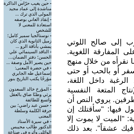
-
حين يغيب حرّاس الذاكرة
مناشدة إلى عماد مجيد
المولى الذي ترك ...
-
إنقاذ العاني بوصفه
استعادة للمعنى لا
للشخص
-
نوستالجيا سمير كامل؛
ب إلى صالح اللوتي
زميل الثانوية الذي كان
يمشي بأناقة الرو ...
لى المفارقة اللغوية.
-
الناقد السينمائي علي
الحسن؛ دفتر الضمان…
ا نقرأه من خلال منهج
حين يصير الأمل وصفة ...
-
في حضرة المعنى:
لسفر أو بالحب أو حتى
إسماعيل طه الجابري
الرغبة داخل اللغة،
مؤرخًا يكتب التاريخ بنور
...
نتاج المتعة النفسية
-
المؤرخ خالد السعدون
يرثي وطنًا ضاق بالعقل
طرفين. يروي النص أن
واتسع للطائفة
-
حسن عبد راضي؛ بين
ل فيها: "سأقتلك إن
حرفة الكلمة وسلطة
المعنى
: "الميت لا يموت إلا
-
في سيرة الأستاذ
يك عشقاً". بعد ذلك
الدكتور طالب محيبس
الوائلي وأثره في صناعة