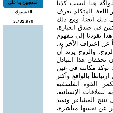
واگة هنا ليست كذباً
المعجبين بنا على
 اللغة. المتكلم يعرف
الفيسبوك
ف ذلك أيضاً، ومع ذلك
3,732,970
تكمن في صدق العبارة،
هذا يقودنا إلى مفهوم
ً عن اعتراف الآخر به.
لزوج. والزوج يريد أن
 تحققان هذا التبادل
ؤكد مكانته في عين
تباطاً بالواقع وأكثر
 تكمن القوة الفلسفية
للعلاقات الإنسانية.
 تنتج المشاعر وتعيد
بر عن نفسها مباشرة،