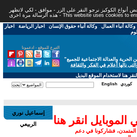
 أنواع الكوكيز نرجو النقر على الزر - موافق - لكي لاتظهر
This website uses cookies to ensure you ge
وكالة أنباء العمال
-
وكالة أنباء حقوق الإنسان
-
اخبار الرياضة
-
اخبار
لوم
التبرع للموقع - ادعمونا
حرية والعدالة الاجتماعية للجميع
"
تى نالها أعلام في الفكر والثقافة
قر هنا لاستخدام الموقع البديل
كوردي
English
إسماعيل نوري
لموبايل انقر هنا
الربيعي
 المتمدن، فشاركونا في دعم