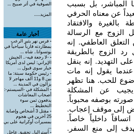
 المباشر، بل بسبب
الصوفية في أثر صبيح ...
يداً عن معناه الحرفي
المزيد.....
 بالغيرة والافتقاد
ل الزوج مع الرسالة
أخبار عامة
 التعلق العاطفي. إنه
-
فرس نهر يثير الرعب
بمطاردته قارباً سياحياً في
 رد الزوج بالطريقة
بوتسوانا.. شاه ...
-
-لا رجعة فيه-.. الجيش
لى التهديد. إنه ينقل
الإيراني: ليس لدى أمريكا
خيار سوى قبول ...
ندما يقول إنه مات
-
رئيس حكومة سبتة: ما
وضوع للحب. هنا تظهر
بين 8 و11 ألف مهاجر لا
يزالون في المدينة ...
 يجيب عن المشكلة
-
المشكلة في -السيستم-:
أصحاب المعاشات
صورته بوصفه محبوباً.
يدفعون ثمن سوء
التخطيط ...
اض إلى موقف إعجاب.
-
مقتل 3 أشخاص وإصابة
25 آخرين في هجوم
اقاً داخلياً خاصاً.
بمسيرات أوكرانية على بي
هدف إلى منع السفر.
...
-
أستراليا.. تحقيق عاجل