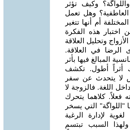
واللواگة؟ وكيف تؤثر
 العاطفية؟ وهل تعمل
مختلفة أم أنها تتغير
 اختبار هذه الفكرة
لأزواج وتحليل العلاقة
 الرضا في العلاقة.
نسية المبالغ فيها بأثر
رك أثراً أطول. تكشف
لنص لا يتحدث عن سفر
خل اللغة. فالزوجة لا
ه فعلاً. كلاهما يتحرك
"اللواگة" التي يسخر
غوية لإدارة الرغبة
ولهذا السبب تبتسم