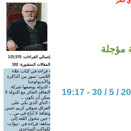
ي الحر
ة مؤجلة
إجمالي القراءات: 115,570
المقالات المنشورة: 102
-
قراءة في كتاب علاء
اللامي؛ تموز بين الذاكرة
والأيديولوجيا
-
الدولة بوصفها شركة
التعاقد الجائر مع الدولة لا
يمكن أن تكون ...
-
الناي الذي بكى على
العراق شوقي كريم حسن
وثقافة لا تُباع في س ...
-
حين تتحول اللغة إلى
متاهة: قراءة في -نبؤات-
لكواكب الساعدي