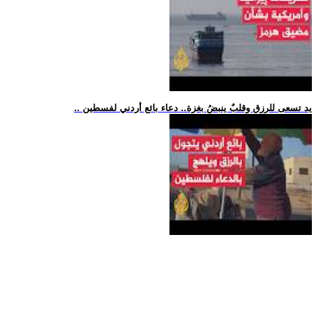
.. يد تسعى للرزق وقلبٌ ينبضُ بغزة.. دعاء بائع أردني لفسطين