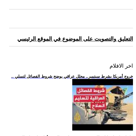
التعليق والتصويت على الموضوع في الموقع الرئيسي
اخر الافلام
.. خروج أمريكا بشرط سبتمبر.. محلل عراقي يوضح شروط الفصائل لتسلي