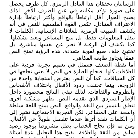
الرسالتان تحققان هذا التبادل الرمزي. كل طرف يحصل
على صورة تؤكد مكانته في عين الطرف الآخر. لذلك
يصبح الحوار أقل ارتباطاً بالواقع وأكثر ارتباطاً بإدارة
الاعتراف المتبادل. تكمن القوة الفلسفية للنص في أنه
يكشف الطبيعة الرمزية للعلاقات الإنسانية. الكلمات لا
تنقل المعلومات فقط، بل تنتج المشاعر وتعيد تشكيلها.
كما يكشف أن الرغبة لا تعبر عن نفسها مباشرة، بل
تختبئ خلف صيغ لغوية متعددة. هذه الرؤية تمنح النص
عمقاً يتجاوز طابعه الفكاهي.
أما نقطة الضعف فتتمثل في تعميم تجربة فردية على
العلاقات كلها. فنجاح العبارة في النص لا يعني نجاحها في
كل السياقات. كما أن النص يفترض استجابة واحدة من
الزوجة، بينما تختلف ردود الأفعال باختلاف الأشخاص
والظروف والثقافات. لذلك تبقى النتائج محصورة داخل
الإطار السردي الذي يقدمه النص. تظهر مشكلة أخرى
تتعلق بالتمييز بين اللغة والواقع. النص يمنح اللغة سلطة
واسعة على المشاعر. لكن التجربة الاجتماعية تشير إلى
أن الكلمات تفقد أثرها عندما تنفصل طويلاً عن الأفعال.
ومن ثم فإن نجاح الخطاب يظل مشروطاً بوجود رصيد
سابق من الثقة والعلاقة. يفتح هذا التحليل عدة أسئلة