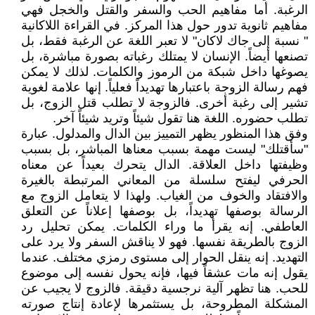
الرغبة. أما مفاهيم الحب والسفر والقتل والخجل فهي
مفاهيم ثانوية تدور حول هذا المركز. في القراءة اللاكانية
" نسبة إلى جاك لاكان" لا تعبر اللغة عن الرغبة فقط، بل
تصنعها أيضاً. الإنسان لا يمتلك رغباته بصورة مباشرة، بل
يصوغها داخل شبكة من الرموز والكلمات. لذلك لا يمكن
فهم رسالة الزوجة باعتبارها تهديداً فعلياً. إنها علامة لغوية
تشير إلى رغبة أخرى. فالزوجة لا تطلب قتل الزوج، بل
تطلب حضوره. اللغة هنا تقول شيئاً وتريد شيئاً آخر.
وفق هذا المنظور يظهر التمييز بين الدال والمدلول. عبارة
"سأقتلك" ليست مهمة بسبب معناها المباشر، بل بسبب
وظيفتها داخل العلاقة. الدال يتحرك بعيداً عن معناه
الحرفي ليفتح سلسلة من المعاني المرتبطة بالغيرة
والافتقاد والخوف من الغياب. ولهذا لا يتعامل الزوج مع
الرسالة بوصفها تهديداً، بل بوصفها إعلاناً عن التعلق
العاطفي. إنه يقرأ ما وراء الكلمات. يمكن تحليل رد
الزوج بالطريقة نفسها. فهو لا يناقش السفر ولا يرد على
التهديد. إنه ينقل الحوار إلى مستوى رمزي مختلف. عندما
يقول إنه مات عشقاً فيها، فإنه يحول نفسه إلى موضوع
للحب. هنا تظهر آلية نرجسية دقيقة. فالزوج لا يجيب عن
المشكلة المطروحة، بل يستثمرها لإعادة إنتاج صورته