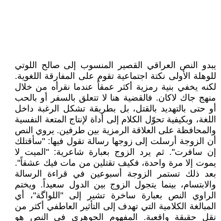
يبدو النص العراقي القصير المنسوب إلى صالح اللوتي
للوهلة الأولى نكتة اجتماعية تقوم على المفارقة اللغوية.
لكنه يخفي بنية رمزية أكثر عمقاً عندما نقرأه من خلال
منهج جاك لاكان. فالقضية هنا لا تتعلق بالسفر أو بالحب
أو حتى بالتهديد بالقتل، بل بطريقة تشكل الرغبة داخل
اللغة، وبكيفية تحوّل الكلام إلى أداة لإنتاج المتعة النفسية
والمحافظة على العلاقة الرمزية بين طرفين. يروي النص
أن الزوجة أرسلت إلى زوجها رسالة تقول فيها: "سأقتلك
إن سافرت". ثم يرد الزوج بعبارة شاعرية: "الميت لا
يموت إلا مرة واحدة، فكيف تقتلين من مات فيك عشقاً".
بعد ذلك تستمر الزوجة أسبوعين في قراءة الرسالة
والابتسام، بينما يتجول الزوج بين الدول سعيداً. ويختم
الراوي النص بعبارة ساخرة تشير إلى "اللواگة"، أي
المبالغة الكلامية التي تهدف إلى التأثير العاطفي أكثر من
نقل حقيقة واقعية. المفهوم الجوهري في النص هو