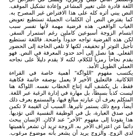
اللغة قادرة على تغيير المشاعر وإعادة تشكيل الموقف.
النص يبني أثره كله على هذا الافتراض غير المصرح به.
كما يفترض النص أن الكلمات الجميلة تستطيع تعويض
الغياب الواقعي. هذه فرضية مهمة لأنها تفسر سبب
ابتسام الزوجة أسبوعين كاملين رغم استمرار السفر.
لكن هذه الفرضية تواجه حدوداً واضحة. فاللغة تستطيع
تأجيل التوتر أو تخفيفه، لكنها لا تلغي الحاجة إلى الحضور
الفعلي. هنا نصل إلى أحد حدود المعرفة في النص. فهو
يقدم نجاحاً رمزياً للكلام، لكنه لا يقدم دليلاً على نجاحه
العملي الطويل الأمد.
يكتسب مفهوم "اللواگة" أهمية خاصة في القراءة
اللاكانية. فالتعليق الأخير لا يعمل بوصفه خاتمة فكاهية
فقط، بل يكشف آلية إنتاج الخطاب نفسه. اللواگة هنا
ليست كذباً بسيطاً، بل مهارة في إدارة الرغبة عبر اللغة.
المتكلم يعرف أن عبارته مبالغ فيها، والمستمع يعرف ذلك
أيضاً، ومع ذلك يستمر تأثيرها. السبب أن القيمة لا تكمن
في صدق العبارة، بل في الوظيفة النفسية التي تؤديها.
هذا يقودنا إلى مفهوم "الآخر" عند لاكان. الإنسان يبحث
دائماً عن اعتراف الآخر به. الزوجة تريد أن تشعر بأهميتها
لدى الزوج. والزوج يريد أن يشعر بأنه موضوع مرغوب.