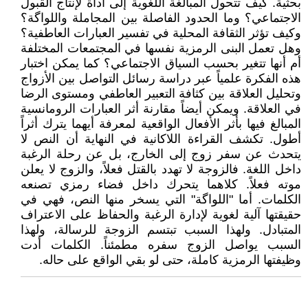
بحثية. كيف تتحول المبالغة اللغوية إلى أداة لإنتاج القبول
الاجتماعي؟ وما الحدود الفاصلة بين المجاملة واللواگة؟
وكيف تؤثر الثقافة المحلية في تفسير العبارات العاطفية؟
وهل تعمل البنى الرمزية نفسها في المجتمعات المختلفة
أم أنها تتغير بحسب السياق الاجتماعي؟ كما يمكن اختبار
هذه الفكرة علمياً عبر دراسة رسائل التواصل بين الأزواج
وتحليل العلاقة بين كثافة التعبير العاطفي ومستوى الرضا
في العلاقة. ويمكن أيضاً مقارنة أثر العبارات الرومانسية
المبالغ فيها بأثر الأفعال الواقعية لمعرفة أيهما يترك أثراً
أطول. تكشف القراءة اللاكانية في النهاية أن النص لا
يتحدث عن سفر زوج إلى الخارج، بل عن رحلة الرغبة
داخل اللغة. فالزوجة لا تهدد بالقتل فعلاً، والزوج لا يعلن
موته فعلاً. كلاهما يتحرك داخل فضاء رمزي تصنعه
الكلمات. أما "اللواگة" التي يسخر منها النص، فهي في
حقيقتها آلية لغوية لإدارة الرغبة والحفاظ على الاعتراف
المتبادل. ولهذا السبب تبتسم الزوجة للرسالة، ولهذا
السبب يواصل الزوج سفره مطمئناً. الكلمات أدت
وظيفتها الرمزية كاملة، حتى لو بقي الواقع على حاله.