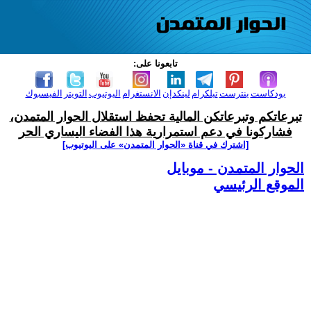
تابعونا على:
بودكاست
بنترست
تيلكرام
لينكدإن
الانستغرام
اليوتيوب
التويتر
الفيسبوك
تبرعاتكم وتبرعاتكن المالية تحفظ استقلال الحوار المتمدن،
فشاركونا في دعم استمرارية هذا الفضاء اليساري الحر
[اشترك في قناة ‫«الحوار المتمدن» على اليوتيوب]
الحوار المتمدن - موبايل
الموقع الرئيسي