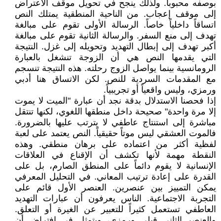
بوصفه محبوباً. ولذلك ينجح في تحويل موقف الاعتراض
إلى موقف إعجاب. من الناحية المنطقية يمتلك النص
اتساقاً داخلياً خاصاً. الرسالة الأولى تقوم على مبالغة
تهدف إلى منع السفر. والرسالة الثانية تقوم على مبالغة
أكبر تهدف إلى إبطال التهديد وتحويله إلى غزل. النتيجة
التي يقدمها النص هي أن الزوجة تنشغل بالعبارة
الرومانسية بينما يواصل الزوج رحلته. هذه النتيجة تنسجم
مع المقدمات السردية للنص. لكن الاتساق هنا أدبي
ورمزي، وليس واقعياً أو تجريبياً.
إذا فحصنا الاستدلال بدقة نجد أن عبارة "الميت لا يموت
إلا مرة واحدة" صحيحة داخل منطقها اللغوي، لكنها تنتقل
مباشرة إلى استنتاج عاطفي لا يترتب عليها بالضرورة.
فالموت العشقي ليس موتاً حقيقياً. النص يعتمد على لعبة
لفظية أكثر من اعتماده على برهان منطقي. وهذه
النقطة مهمة لأنها تكشف أن الإقناع في العلاقات
الإنسانية لا يقوم دائماً على المنطق الصارم، بل على
القدرة على إعادة ترتيب المعاني. في التحليل المعرفي
يمكن التمييز بين عنصرين. العنصر الأول قائم على
التجربة الاجتماعية. الناس يعرفون أن عبارات التهديد
العاطفي تستعمل كثيراً للتعبير عن الغيرة أو التعلق.
والعنصر الثاني قبلي ورمزي، ويتمثل في افتراض أن