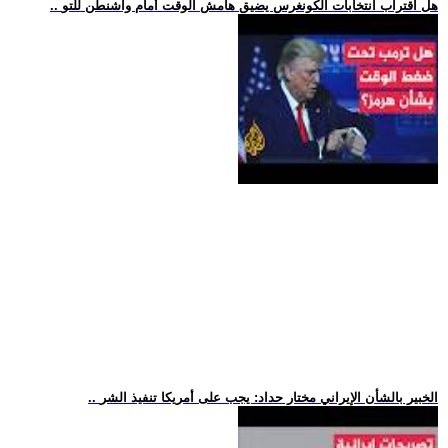
.. هل اقتراب انتخابات الكونغرس يضيق هامش الوقت أمام واشنطن للتو
.. الخبير بالشأن الإيراني مختار حداد: يجب على أمريكا تنفيذ الشر