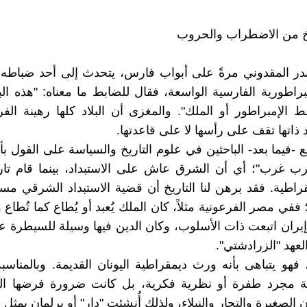
يخ من الاضطراب والحروب
ر المقدوني مرةً على أبواب فارس، يتحدث إلى أحد ضباطه 
براطورية الفارسية الواسعة، فقال للضابط ما معناه: "هذه ال
 الإمبراطور أو الملك". والمغزى أن البلاد كلها رهينة الفر
 ذاتها تقف على رأسها لا على قاعدتها.
 -فيما بعد- الباحثين في علوم التاريخ والسياسة على القول ب
ب غرب"؛ أي أن الشرق عاش على الاستبداد، بينما قام تار
راطية. فقد برهن لنا التاريخ أن قضية الاستبداد الشرقي م
ففي مصر الفرعونية مثلاً، كان الملك يُعبد أو يُطاع كما تُطاع 
وإيران اتبعت ذات الأسلوب، وكان الدين فيها وسيلة للسيطرة ع
عهد "الزرادشتي".
 فهو يتباهى بأنه ورث ديمقراطية اليونان القديمة. وبالمناسب
ية مجرد طفرة أو نظرية فكرية، بل كانت ضرورة فرضها الو
الصغيرة والتجار والنبلاء، ولذلك أُنشئت "دار" أو برلمان يمثل 