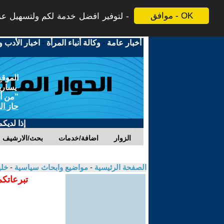
موافق - OK
لتوفير افضل خدمة لكم ولتسهيل عملي
أخبار عامة
-
وكالة أنباء المرأة
-
اخبار الأدب و
الموقع
يسارية
"من أج
حاز ال
إذا لديك
الزوار
اضافة/خدمات
بحث/الارشيف
الصفحة الرئيسية
-
مواضيع وابحاث سياسية
-
خلي
تبرعاتكم