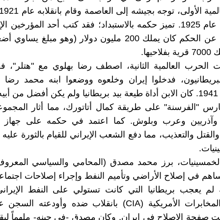
نفسه ملكاً عام 1925. تميز حكمه بالاستبداد؛ فقد كتب أحد المؤرخين ا
عندما نُحي عن الحكم كان يملك 200 مليون دولار (وهو مبلغ ي
احيها.
ت الحرب العالمية الثانية، اصطف رضا بهلوي مع "هتلر"، 
بريطانيون، فدخلوا إيران وخلعوه ووضعوا ابنه محمد رضا 
الحكم عام 1941. كان الابن أداة طيعة بيد بريطانيا ولم يكن أفضل من أ
ارس "الفرسنة" على طريقة كمال أتاتورك، مما أثار المجموعا
وآذريين وعرب وبلوش. كما اعتمد في حكمه على جهاز ا
القتل والتعذيب، مما دفع الشعب الإيراني للقيام بالثورة عليه
ينيات.
الخمسينيات، برز محمد مصدق (المحامي والسياسي المعرو
ساهم في إصلاح الأراضي وتأميم النفط وإجراء إصلاحات اجتماع
ه لم يعجب بريطانيا التي كانت تستولي على النفط الإيران
ت صفحة الإصلاح في إيران. وكان مصدق -في حينه- ملهماً لبق