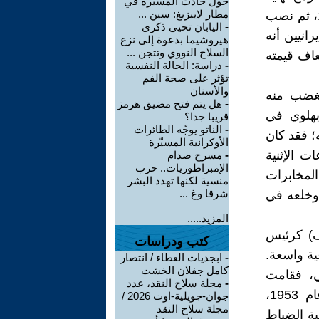
حول حادث المسيرة في
مطار لايبزيغ: سين ...
الحرب العالمية الأولى، توجه بجيشه إلى العاصمة وقام بانقلابه عام 1921، ثم نصب
-
اليابان تحيي ذكرى
لإيرانيين أنه
هيروشيما بدعوة إلى نزع
السلاح النووي وتتجن ...
ساوي أضعاف قيمته
-
دراسة: الحالة النفسية
تؤثر على صحة الفم
والأسنان
فغضب منه
-
هل يتم فتح مضيق هرمز
بهلوي في
قريبا جدا؟
-
الناتو يوجّه الطائرات
بيه؛ فقد كان
الأوكرانية المسيّرة
ت الإثنية
-
مسرح صدام
الإمبراطوريات.. حرب
لمخابرات
منسية لكنها تهدد البشر
شرقا وغ ...
 وخلعه في
المزيد.....
ف) كرئيس
كتب ودراسات
ية واسعة.
-
ابجديات العطاء / انتصار
كامل جفلان الخشت
ي، فقامت
-
مجلة سلاح النقد، عدد
بمساعدة المخابرات الأمريكية (CIA) بانقلاب ضده وأودعته السجن عام 1953،
جوان-جويلية-اوت 2026 /
مجلة سلاح النقد
ية الضباط