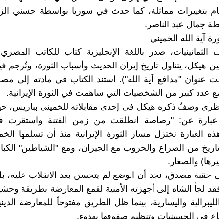
يام بتغييرات مماثلة، كما حدث في سوريا بواسطة حسني الز
 جمال عبد الناصر.
رة آية الله الخميني
الثمانينيات، صدر باللغة الإنجليزية كتاب للكاتب المصري
 هيكل، يتناول تاريخ إيران الحديث وأسباب الثورة، وتُرجم فيم
حت عنوان "مدافع آية الله"). استند الكتاب في مادته إلى مصاد
ع عدد كبير من الشخصيات التي ساهمت في الثورة الإيرانية.
ري وصفٌ ذكره هيكل في إحدى مقابلاته للخميني بباريس، حي
 عبارة عن: "رصاصة انطلقت من زمن الفتنة واستقرت 
ذه العبارة تختزل مسار الثورة الإيرانية منذ أن تسلمها الخ
تاريخ من الصراع والحروب مع الجيران، ومع "الشياطين" الكبار 
رها) والصغار.
ى حقبة مصدق، نجد أن الوضع لم يتحسن بعد الانقلاب عليه، ب
فقد لجأ الشاه إلى أجهزته الأمنية لقمع المعارضة بطريقة وحش
ليبرالية واليسارية، بينما ظل الطريق مفتوحاً للمعارضة الديني
اع في الحسينيات وتنظيم صفوفها بهدوء.