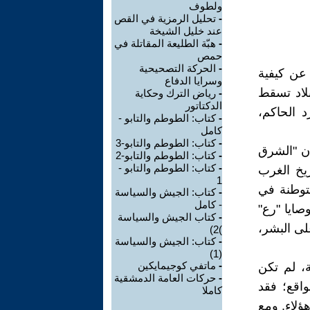
ولطوف
-
تحليل الرمزية في القص
عند خليل الشيخة
-
هبّة الطليعة المقاتلة في
حمص
-
الحركة التصحيحية
عن كيفية
وسرايا الدفاع
بلاد تسقط
-
رياض الترك وحكاية
الدكتاتور
د الحاكم،
-
كتاب: الطوطم والتابو -
كامل
-
كتاب: الطوطم والتابو-3
أن "الشرق
-
كتاب: الطوطم والتابو-2
-
كتاب: الطوطم والتابو -
يخ الغرب
1
ستوطنة في
-
كتاب: الجيش والسياسة
- كامل
وصايا "رع"
-
كتاب الجيش والسياسة
لى البشر،
)2)
-
كتاب: الجيش والسياسة
(1)
-
ماتفي كوجيمايكين
ة، لم تكن
-
حركات العامة الدمشقية
اقع؛ فقد
كاملا
هؤلاء. ومع