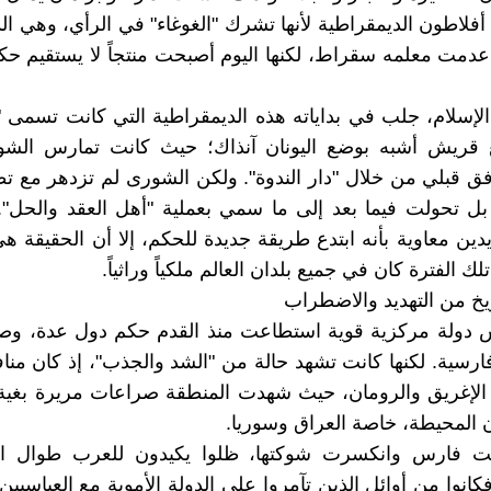
فلاطون الديمقراطية لأنها تشرك "الغوغاء" في الرأي، وهي ال
أعدمت معلمه سقراط، لكنها اليوم أصبحت منتجاً لا يستقيم حكم ا
الإسلام، جلب في بداياته هذه الديمقراطية التي كانت تسمى 
قريش أشبه بوضع اليونان آنذاك؛ حيث كانت تمارس ال
فق قبلي من خلال "دار الندوة". ولكن الشورى لم تزدهر مع تط
 بل تحولت فيما بعد إلى ما سمي بعملية "أهل العقد والحل"
دين معاوية بأنه ابتدع طريقة جديدة للحكم، إلا أن الحقيقة ه
ك الفترة كان في جميع بلدان العالم ملكياً وراثياً.
ريخ من التهديد والاضطراب
 دولة مركزية قوية استطاعت منذ القدم حكم دول عدة، وصه
ارسية. لكنها كانت تشهد حالة من "الشد والجذب"، إذ كان من
الإغريق والرومان، حيث شهدت المنطقة صراعات مريرة بغية
ن المحيطة، خاصة العراق وسوريا.
حت فارس وانكسرت شوكتها، ظلوا يكيدون للعرب طوال التار
كانوا من أوائل الذين تآمروا على الدولة الأموية مع العباسيين