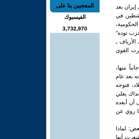
المعجبين بنا على
إيران بعد
ناشطين في
الفيسبوك
 الحكومية،
3,732,970
حزب توده"
الأرياف ـ
طرت القوى
باً منها،
ه بعد عام
اد، فتوجه
لعراق آنذاك يغلي
 أن أبعده
ما روي عن
عض: لماذا
شعرت أنها