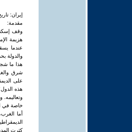
إيران: تار
مقدمة:
وقف إسكند
هزيمة الإم
عندما يسقط
والدولة بحد
هذا ما شجع
شرق والغر
على الديمق
هذه الدول؛ 
وتعاليمه. 
خاصة في ال
أما الغرب،
الديمقراط
كثرت المدن 