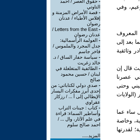
-
حقوق العصر / أحمد
عيم، وفي
التاوتي
-
قصة الأمراض المزمنة و
إفلاس الأطباء / عدنان
رضوان
Letters from the East /
-
 المعروف
عدنان رضوان
-
العولمة الرأسمالية:
ا بعد إلى
جدل المجرد والملموس /
ر وثائقية
فاخر جاسم
-
سياسة حفار الساق / د.
خالد زغريت
ث قال إن
-
الطائفية المتغلغلة في
لبنان / حسين محمود
في عصرنا
صالح
ميني وحتى
-
صدى دولي لكتاباتي: من
إحدى أبرز مفكرات اليسار
(الولايات
الإيطالي إلى أ ... / رزكار
عقراوي
-
كتاب : جينات التراب
ل ساء عما
وأساطير السماء: قراءة
في علم الآثار، وال ... /
ية، وخاصة
احمد صالح سلوم
ة؛ لقدرتها
المزيد.....