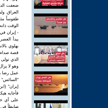
ضعفت الدول
العراق. ولم
طقوساً مث
الوقت ذاته 
- إيران في
يبدأ العصر 
قصة صدام ح
الذي تولى 
وهو لا يزال
عمل رضا ب
"السائس" 
فأجابه هيك
على أي حا
ضابطاً في 