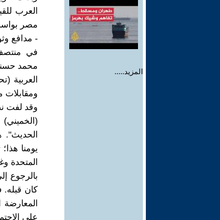
العرب للق
مصر بواسطة
- مدافع وثو
في منتصف 
محمد حسنين
المزيد.....
العربية (ت
ومقابلات م
وقد لفت نظ
(الخميني)
الحديث". ه
يومنا هذا؛ 
المتحدة وغي
بالرجوع إل
كان قبله. 
المعارضة ال
على الاجتم