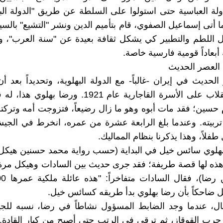
ة العباسية حتى استولوا على السلطة عن طريق "الدولة الب
ا أتى إسماعيل الصفوي، قام بتأميم الدين ونشر "التشيع" بالسي
ل اللطم والتطبير كي يشكل ثقافة بعيدة عن "سنة العرب"، 
أبعاداً قومية فارسية خاصة.
 العصر الحديث
الحديث في إيران -غالباً- مع الدولة البهلوية، وتحديداً بعد أ
بهلوي بالانقلاب على الأسرة القاجارية عام 1921. ورضا 
سين؛ فقد مات أبوه وهو ما زال رضيعاً، فتزوجت أمه وتركته
تربيته. وعندما بلغ الرابعة عشرة من عمره، انخرط في الجيش
 طفلاً، وهذا يذكرنا بنظام المماليك.
هلوي سائس خيل في البداية (حسب رواية محمد حسنين هيكل)
هذه لها قصة طريفة؛ فقد جرى حديث بين السادات وهيكل مرة
ل ضاحكاً بأن رضا بهلوي بدأ طريقه كسائس خيل.
ل، عندما وجد الضابط المسؤول نشاطاً في رضا، نسبه للج
حرب القوقاز، ثم ترقى في الرتب حتى أصبح من كبار القادة. 