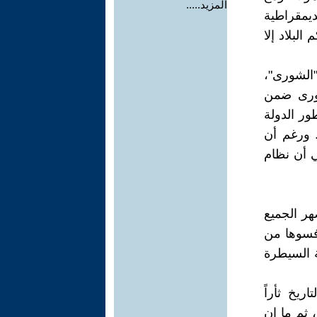
المزيد.....
ديمقراطية
لبلاد إلا
"الشورى"،
شورى ضمن
ور الدولة
. ورغم أن
ي أن نظام
ر الجميع
افسوها من
 السيطرة
يخ ثأراً
، ثم ما إن