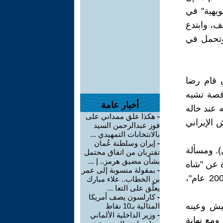
ويهية" في
ف، وابتدع
وتحمل في
ن قام رضا
بهلوي هذا، له قصة تشبه
أخبار عامة
 عند خاله
-
هكذا علق ممداني على
 الإيراني
فوز عبدالرحمن السيد
بالانتخابات التمهيدي ...
-
إيران وسلطنة عُمان
. ومسألة
تقتربان من اتفاق محتمل
بشأن مضيق هرمز.. إ ...
 عن "شاه
-
بمقولة منسوبة إلى عمر
إيران" (ابن رضا)، فقال السادات متفاخراً: "هذه عائلة ملكية عمرها 2000 عام"،
بن الخطاب.. علاء مبارك
يعلّق على التعا ...
-
كارلسون يصف أمريكا
يش وعينه
المثالية بـ10 نقاط
-
وزير الداخلية الألماني
ومع نهاية