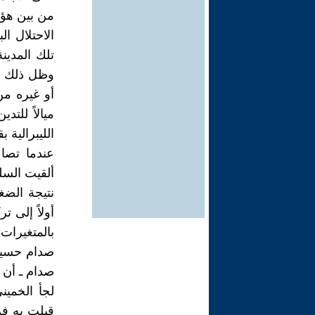
من بين هؤل
الاحتلال ا
تلك المدينة
وظل ذلك ال
أو غيره من 
ميالاً للت
الليبرالية 
عندما تصاع
ألقيت السل
نتيجة الضغ
بالمتغيرات
صدام حسين 
صدام ـ أن ا
لجأ الخمين
قبلت به فر