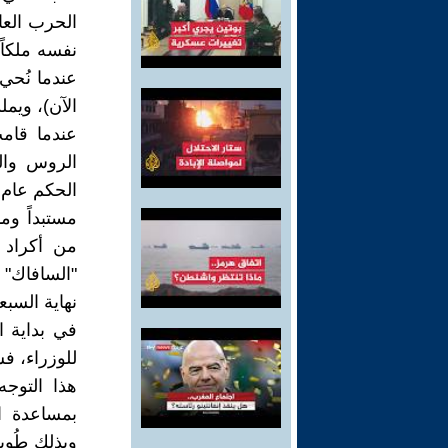
الآن)، ويملك 7000 قرية بفل
عندما قام
الروس وال
مستبداً وم
من أكراد 
"السافاك" و
نهاية السبع
في بداية 
للوزراء، ف
هذا التوج
وبذلك طُوي