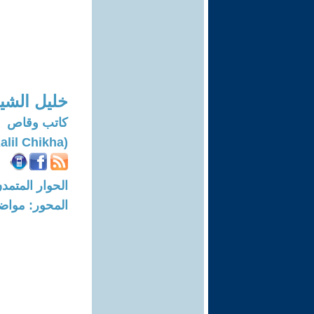
خليل الشي
كاتب وقاص
(Kalil Chikha)
الحوار المتمدن-العدد: 8710 - 26
المحور: مواض