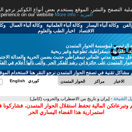
ة التصفح والنشر، الموقع يستخدم بعض أنواع الكوكيز نرجو النق
More info - المزيد
experience on our website
الفن
-
وكالة أنباء اليسار
-
وكالة أنباء العلمانية
-
وكالة أنباء العمال
-
وكا
الاقتصاد
-
اخبار الطب والعلوم
 الرئيسي لمؤسسة الحوار المتمدن
، علمانية، ديمقراطية، تطوعية وغير ربحية
ل مجتمع مدني علماني ديمقراطي حديث يضمن الحرية والعدالة الاجتم
حوار المتمدن على جائزة ابن رشد للفكر الحر والتى نالها أعلام في الفك
م مشاكل تقنية في تصفح الحوار المتمدن نرجو النقر هنا لاستخدام الموقع
كوردي
English
الاخبار
مراكز
الحوار المتمدن
ل الشيخة
- إيران و تاريخ من الاضطراب والحروب (كامل)
 وتبرعاتكن المالية تحفظ استقلال الحوار المتمدن، فشاركونا 
استمرارية هذا الفضاء اليساري الحر