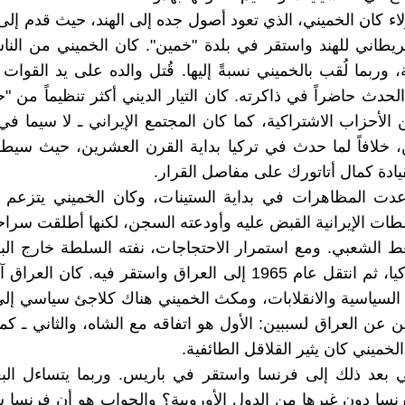
اء كان الخميني، الذي تعود أصول جده إلى الهند، حيث قدم إلى 
لبريطاني للهند واستقر في بلدة "خمين". كان الخميني من ال
، وربما لُقب بالخميني نسبةً إليها. قُتل والده على يد القوات
حدث حاضراً في ذاكرته. كان التيار الديني أكثر تنظيماً من "
الأحزاب الاشتراكية، كما كان المجتمع الإيراني ـ لا سيما في 
دين، خلافاً لما حدث في تركيا بداية القرن العشرين، حيث سي
بقيادة كمال أتاتورك على مفاصل القرار.
دت المظاهرات في بداية الستينات، وكان الخميني يتزعم جان
طات الإيرانية القبض عليه وأودعته السجن، لكنها أطلقت سراح
ط الشعبي. ومع استمرار الاحتجاجات، نفته السلطة خارج البل
أولاً إلى تركيا، ثم انتقل عام 1965 إلى العراق واستقر فيه. كان ا
 السياسية والانقلابات، ومكث الخميني هناك كلاجئ سياسي إلى
عن العراق لسببين: الأول هو اتفاقه مع الشاه، والثاني ـ ك
لخميني كان يثير القلاقل الطائفية.
ي بعد ذلك إلى فرنسا واستقر في باريس. وربما يتساءل الب
نسا دون غيرها من الدول الأوروبية؟ والجواب هو أن فرنسا 