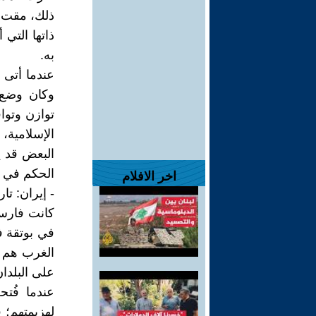
ذلك، مقت أ
ذاتها التي 
به.
عندما أتى 
وكان وضع 
توازن وتوا
الإسلامية،
البعض قد ي
الحكم في تل
اخر الافلام
- إيران: تا
كانت فارس
في بوتقة ف
الغرب هم 
على البلدا
عندما فُت
لهزيمتهم؛ ف