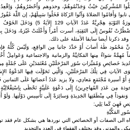
ْتُلُوا المُشْرِكِينَ حَيْثُ وَجَدْتُمُوهُمْ، وخذوهم وَاُحْصُرُوهُمْ، وَاِقْعِدُوا
(113/9 سُورَةُ التَوْبَةِ هِجْرِيَّةٌ عَدَدُ الآياتِ 129 إِلآ
ُضْطُرَّتْ نُفُوسٌ إِلَى التَقِيَةِ، أسرت أَمْراً وَأَعْلَنَتْ غَيْرَهُ، وَدَخَلَ بِذ
ِ. وقد ذكرنا أيضا سابقا الأمثلة على ذلك.
ُ أَنَّ مَحْمُود طٰهٰ أَصابَ أَوْ حَدَّدَ جانبا مِن الواقِعِ، وَلَيْسَ كُلُّهُ ف
 مُهِمَّةٌ سَواءٌ مِنها المَكانِيَّةُ والزمانية والاجتماعية وَعَوامِلُ أُخْرَ
حْدِيدَ خَصائِصِ وَمُمَيِّزاتِ سُوَرِ المَرْحَلَتَيْنِ مُعْتَمَدَيْنِ عَلَى جُمْلَةٍ 
َى الآياتِ فِي تِلْكَ المَرْحَلَتَيْنِ، وَالَّتِي تَحَوَّلَت فِيها الدَعْوَةُ الإِس
يَّةٍ أَوْ أسيرة مُجْتَمَعٍ مَعادِي، ولا يزيد عَدَدُ أعضائها عَلَى الثمانين فَرْ
مِن عَدَدِ المُهاجِرِينَ) إِلَى دَعْوَةٍ عَلَنِيَّةٍ تَحْظَى بِاِسْتِقْلالِيَّةٍ ش
ةً وَنفوذاً فِي مِنْطَقَتِها الجَدِيدَةِ وَسائِرَةً إِلَى تَأْسِيسِ دَوْلَتِها. وَلَوْ 
ِصِ فَهِيَ كَما يَلِي:
ِ المَكِّيَّةِ
باه الى الصفات أو الخصائص التي نوردها هي بشكل عام فقد ت
مكي والمدني وقد يختلف الفقهاء في العدد والتحديد