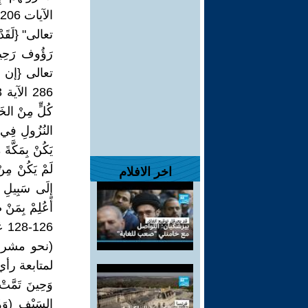
تعالى" {لَقَدْ 
كُلٍّ مِنْ الخَ
النُزُولِ فِي مَ
يَكُنْ بِمَكَّةَ
لَمْ يَكُنْ مِ
اخر الافلام
إِلَى سَبِيلِ
لمتابعة رأ
وَحِينَ تَمَّت
السَيْفِ (وَه