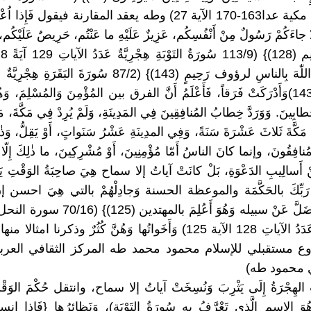
الآيات 206 مكية عدا163-170 الآية 27) وطه يعقد المقارنة فيقول فَإِذا ا
جاءَكُمْ رَسُولٌ مِنْ أَنْفُسِكُم، عَزِيزٌ عَلَيْهِ ما عَنْتُم، حَرِيصٌ عَلَيْكُم، ب
تعالى {إن اللّٰهَ بِالناسِ لرؤوف رَحِيمٍ (143)} (87/2 سُورَةَ البَقَ
286 الآية 143)وَأَدْرَكَتْ فَرَقاً، فَأَعْلَمُ أَنَّ الفرق بين المُؤْمِنَ وَالمُسْلِمَ، و
طابِينَ. وَوَرَدَّ خِطابُ المُنافِقِينَ فِي المَدِينَةِ، وَلَمْ يُرِدْ فِي مَكَّةَ، مَع
كَّةَ ثَلاثَ عَشْرَةَ سَنَةً، وَفِي المدِينَةِ عَشْرُ سَنَواتٍ، أَوْ يَقِلُّ، وَذٰلِكَ 
 مُنافِقُونَ، وإنما كانَ الناسُ أَمّا مُؤْمِنِينَ، أَوْ مُشْرِكِينَ، ما ذٰلِكَ إِلّا لِ
نْ أَسالِيبِ الدَعْوَةِ، بَلْ كانَتْ آياتُ إلا سماح هِيَ صاحِبَةُ الوَقْتِ يَو
 رَبِّكَ بالحَكَّمَة والموعظة الحسنة وَجادِلْهُمْ بالتي هِيَ احسن إن ر
أَعُلِمْ بِمَنْ ضَلَّ عَنْ سبيله وَهُوَ أَعُلِمَ بالمهت
126-128 عَدَدُ الآياتِ 128 الآية 125) وَأَخَواتُها وَهُنَّ كُثُرٌ وذكرنا 
ي محمود طه)
ْ الهِجْرَةُ إِلَى يَثْرِبَ وَنُسِخَتْ آياتُ إلا سماح، وانتقل حُكْمَ الوَقْتِ
ُوَ الاسم الَّذِي تَعْرَّفُ بِهِ سُورَةُ التَوْبَةِ)، وَنَظائِرُها {فَإِذا 