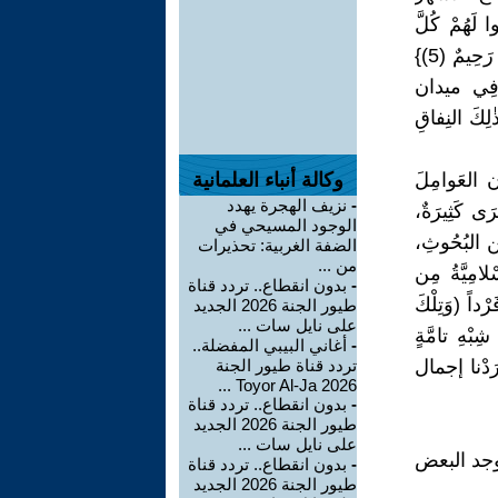
 لَهُمْ كُلَّ
مَرْصَدٍ. فإن تابوا وَأَقامُوا الصَلاةَ وَآتُوا الزَكاةَ فَخَلُوا سَبِيلَهُمْ، إن اللّٰهَ غَفُورٌ رَحِيمٌ (5)}
يَةُ 5) وَدَخَلَ الخَوْفُ فِي ميدان
ٰلِكَ النِفاقِ
إن العَوامِلَ
وكالة أنباء العلمانية
-
نزيف الهجرة يهدد
ى كَثِيرَةٌ،
الوجود المسيحي في
مِن البُحُوثِ،
الضفة الغربية: تحذيرات
من ...
ْلامِيَّةُ مِن
-
بدون انقطاع.. تردد قناة
داً (وَتِلْكَ
طيور الجنة 2026 الجديد
على نايل سات ...
ِبْهِ تامَّةٍ
-
أغاني البيبي المفضلة..
أَرَدْنا إجمال
تردد قناة طيور الجنة
2026 Toyor Al-Ja ...
-
بدون انقطاع.. تردد قناة
طيور الجنة 2026 الجديد
على نايل سات ...
وجد البعض
-
بدون انقطاع.. تردد قناة
طيور الجنة 2026 الجديد