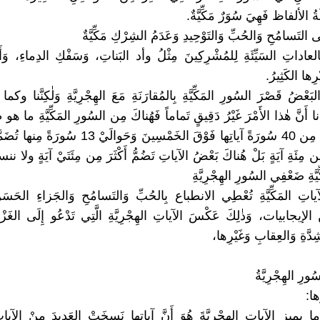
ُ الألفاظ فَهِيَ سُوَرٌ مَكِّيَّةٌ.
َى التَسامُحِ وَالحُبِّ وَالتَوْحِيدِ وَعَدَمُ الشِرْكِ مَكِّيَّةٌ
بِالعاداتِ السَيِّئَةِ لِلمُشْرِكِينَ مِثْلُ وأد البَناتِ، وَسَفْكِ الدِماءِ، و
رِها الكَثِيرُ.
بَعْضُ قَصْرَ السُورِ المَكِّيَّةِ بِالمُقارَنَةِ مَعَ الهِجْرِيَّةِ وَلٰكِنَّنا 
ا أَنَّ هٰذا الأَمْرَ غَيْرُ دَقِيقٍ تَماماً فَهُناكَ مِن السُورِ المَكِّيَّةِ ما هو ط
فَهُناكَ أَكْثَرُ مِن 40 سُورَةً آياتِها فَوْقَ الخَمْسِينَ وَحَو
مِن مِئَةِ آيَةٍ بَلْ هُناكَ بَعْضُ الآياتِ تَضُمُّ أَكْثَرَ مِن مِئَتَيْ آيَةٍ ولا ننس
َّةِ ضَعْفِي السُورِ الهِجْرِيَّةِ
ياتِ المَكِّيَّةِ تُعْطِي الانطباع بِالحُبِّ وَالتَسامُحِ وَالجَزاءِ الحَسَن
ْ الإيجابيات، وَذٰلِكَ عَكْسَ الآياتِ الهِجْرِيَّةِ الَّتِي تَدْعُو إِلَى الغَزْ
ِدَّةِ وَالعِقابِ وَغَيْرِها،
رِ الهِجْرِيَّةُ
ُها:
ا يميز الآياتِ الهِجْرِيَّةَ هُوَ أَنَّ آياتِها نَسِخَتْ العَدِيدَ مِنْ الآيا