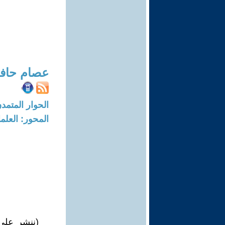
عصام حافظ
الحوار المتمدن-العدد: 8710 - 26
المحور: العلما
(ننشر على