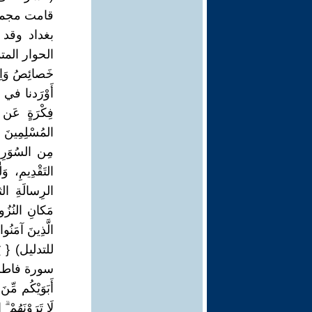
قامت مجموع
بغداد وقد 
الحوار المت
خَصائِصُ وَاِخْ
فِكْرَةٍ عَن م
المُسْلِمِينَ وَ
مِن السُوَرِ ب
التَقْدِيمِ، و
الرِسالَةِ ال
مَكانِ النُزُو
الَّذِينَ آمَنُ
أَبَوَيْكُم مِّنَ 