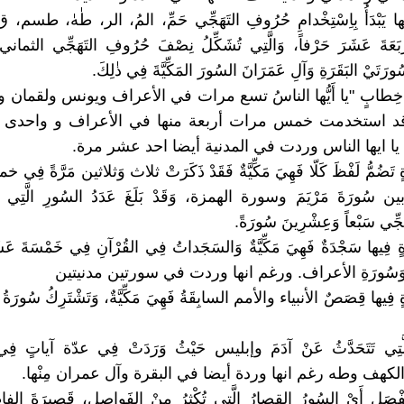
نْها يَبْدَأُ بِاِسْتِخْدامِ حُرُوفِ التَهَجِّي حَمِّ، المُ، الر، طٰهٰ، طسم،
َرْبَعَةَ عَشَرَ حَرْفاً، وَالَّتِي تُشَكِّلُ نِصْفَ حُرُوفِ التَهَجِّي الثمان
رَتَيْ البَقَرَةِ وَآلِ عَمَرَانَ السُورَ المَكِّيَّةَ فِي ذٰلِكَ.
مُ خِطابٍ "يا أَيُّها الناسُ تسع مرات في الأعراف ويونس ولقمان وفا
م وقد استخدمت خمس مرات أربعة منها في الأعراف و واحدى
ا ايها الناس وردت في المدنية أيضا احد عشر مرة.
ٍ تَضُمُّ لَفْظَ كَلّا فَهِيَ مَكِّيَّةٌ فَقَدْ ذَكَرَتْ ثلاث وَثلاثين مَرَّةً
ن سُورَةَ مَرْيَمَ وسورة الهمزة، وَقَدْ بَلَغَ عَدَدُ السُورِ الَّتِي اِ
جِّي سَبْعاً وَعِشْرِينَ سُورَةً.
ٍ فِيها سَجْدَةٌ فَهِيَ مَكِّيَّةٌ وَالسَجَداتُ فِي القُرْآنِ فِي خَمْسَةَ عَش
َقِ وَسُورَةِ الأعراف. ورغم انها وردت في سورتين مدنيتين
 فِيها قِصَصٌ الأنبياء والأمم السابِقَةُ فَهِيَ مَكِّيَّةٌ، وَتَشْتَرِكُ سُورَةُ ا
َّتِي تَتَحَدَّثُ عَنْ آدَمَ وإبليس حَيْثُ وَرَدَتْ فِي عدّة آياتٍ 
لكهف وطه رغم انها وردة أيضا في البقرة وآل عمران مِنْها.
صَلِ أَيْ السُورُ القِصارُ الَّتِي تُكْثِرُ مِنْ الفَواصِلِ، قَصِيرَةَ الفاظه