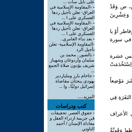
على نايل سات ...
 ق، ص وَقَدْ
-
-المقاومة الإسلامية في
العراق- تعلن تأجيل ردها
ي وَعِشْرِينَ
العسكري على ا ...
-
-المقاومة الإسلامية في
العراق- تعلن تأجيل ردها
طر أَوْ يا
العسكري على ا ...
-
بعد نداء العامري..
 في سورة
-المقاومة الإسلامية- تعلن
تأجيل الرد
-
بالصور.. محمد بن
 فِي خمس عشرة
سلمان وأردوغان وشهباز
سْتَخْدَمَتْ
شريف يؤدون صلاة الجمع
...
-
حاخام بارز وملياردير
َرَ مَوْضِعاً
يهودي يبحثان مقاضاة
إسرائيل دوليًا.. وا ...
المزيد.....
لبَقَرَةِ فِي
كتب ودراسات
-
حقوق العصر. تحقيقات
فِي الأعراف
في جريمة ازدراء العقل و
معاداة الإنسان / أحمد
التاوتي
ا وَقَوِيَّةٌ