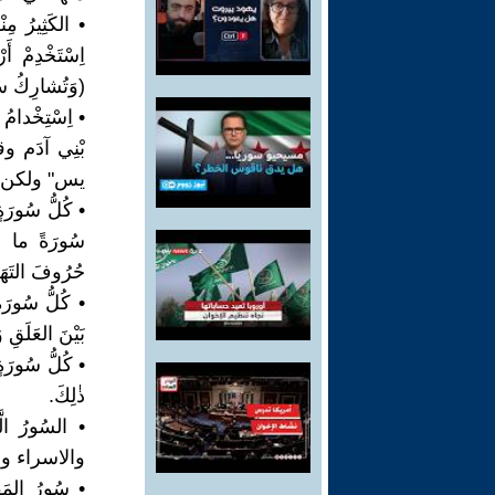
• الكَثِيرُ مِ
اِسْتَخْدِمْ أ
(وَتُشارِكُ سُو
• اِسْتِخْدا
بْنِي آدَ
يس" ولكن ي
• كُلُّ سُورَة
سُورَةً ما بي
حُرُوفَ التَهَ
• كُلُّ سُورَة
بَيْنَ العَل
• كُلُّ سُورَةٍ
ذٰلِكَ.
• السُورُ ال
والاسراء وا
• سُورُ المَفْ