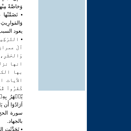
وَخاصَّةً مِنْها 
• تَضَمَّنْها 
وَالمَوارِيثِ و
يعود السبب
• التَرْكِيز
آلْ عمران، 
وَالحَشْرِ،
انها نزلت
بها الكث
الآيات الشد
بالجهاد.
• تَحَدَّثَت الس