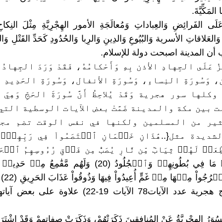
المَكِّيَّةَ.
عَلَى الفَرائِضِ وَالعِباداتِ وَمُعالَجَةِ الأمور الهِجْرِيَّةِ مِثْلَ النِكا
َالعَلاقاتِ الأسرية وَالبُيُوعِ وَالدِينِ وَالرِبا وَالحُدُودِ كَحَدِّ القَتْلِ وَ
 أن المدينة اصبحت دولة للإسلام.
ُ عَلَى الجِهادِ الأذن بِهِ وَأَحْكامُهُ، فَقَدْ وَرَدَ الجِهادُ 
وَسُورَةِ النِساءِ، وَسُورَةِ الأنفال، وَسُورَةِ الحَدِيدِ
 وكلها سور هجرية وَقَدْ يُلاحِظُ أَنَّ سُورَةَ الحَجِّ وَهِ
 بين مكة والمدينة ضَمَّتْ بعض الآيات الوسطية الت
ير من المسلمين ولكنها في نفس الوقت تضم مج
يدة مثل{..هَٰذَانِ خَصۡمَانِ ٱخۡتَصَمُواْ فِي رَبِّهِمۡۖ فَ
سورة الحج هجرية عدد الآيات78 الآيات 19-22) علاوة عل
ُوَرُ الهِجْرِيَّةُ عَنْ المُنافِقِينَ ذَكَرَتْهُمْ، وَذَكَرَتْ صِفاتِهِمْ وَقَدْ اِشْتَ