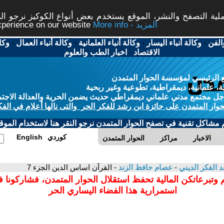
ة التصفح والنشر، الموقع يستخدم بعض أنواع الكوكيز نرجو النق
More info - المزيد
experience on our website
الفن
-
وكالة أنباء اليسار
-
وكالة أنباء العلمانية
-
وكالة أنباء العمال
-
وكا
الاقتصاد
-
اخبار الطب والعلوم
 الرئيسي لمؤسسة الحوار المتمدن
، علمانية، ديمقراطية، تطوعية وغير ربحية
ل مجتمع مدني علماني ديمقراطي حديث يضمن الحرية والعدالة الاجتم
حوار المتمدن على جائزة ابن رشد للفكر الحر والتى نالها أعلام في الفك
م مشاكل تقنية في تصفح الحوار المتمدن نرجو النقر هنا لاستخدام الموقع
كوردي
English
الاخبار
مراكز
الحوار المتمدن
د الفكر الديني
-
عصام حافظ الزند
- القرآن اساس الدين الجزء 7
 وتبرعاتكن المالية تحفظ استقلال الحوار المتمدن، فشاركونا 
استمرارية هذا الفضاء اليساري الحر