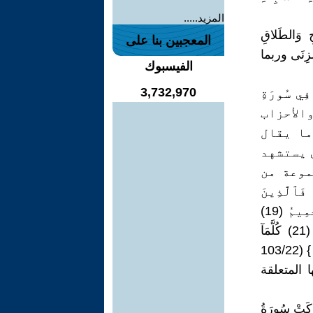
المزيد.....
حِ وَالطَلاقِ
المعجبين بنا على
الزِنَى وربما
الفيسبوك
3,732,970
فِي سُورَةِ
 والأحزاب
يَ ما يقال
ي يستشهد
موعة من
ٱلَّذِينَ
كَفَرُواْ قُطِّعَتۡ لَهُمۡ ثِيَابٞ مِّن نَّارٖ يُصَبُّ مِن فَوۡقِ رُءُوسِهِمُ ٱلۡحَمِيمُ (19)
يُصۡهَرُ بِهِۦ مَا فِي بُطُونِهِمۡ وَٱلۡجُلُودُ (20) وَلَهُم مَّقَٰمِعُ مِنۡ حَدِيدٖ (21) كُلَّمَآ
اَرَادُوٓا أَن يَخۡرُجُواْ مِنۡهَا مِنۡ غَمٍّ أُعِيدُواْ فِيهَا وَذُوقُواْ عَذَابَ الحَرِيقِ (22) } (103/22
ى بعض آياتها المتعلقة
رَكَتْ سُورَةُ