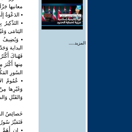
معانيها جَزْلَة
• الدَعْوَةُ إِل
• التَذْكِيرُ 
اليَتامَى وَغَيْ
• وَيُضِيفُ ال
المزيد.....
البداية وَجَدْن
مِنها أَكْثَرَ 
السُورِ المَكِّي
• عُمُومُ الآ
وَغَيْرِها مِن
وَالقَتْلِ وَالش
خَصائِصُ السُو
فَتَمَيَّزَ سُور
• إن أَهَمَّ م