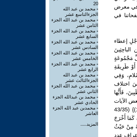
20
 في معرض
-
محمد بن عبد الله
الجزءالتاسع عشر
فحاتنا في
-
محمد بن عبد الله الجزء
الثامن عشر
-
محمد بن عبد الله الجزء
السابع عشر
 مِن أَجْلِ إعطاء
-
محمد بن عبد الله الجزء
السادس عشر
ن الباحِثِينَ
-
محمد بن عبد الله الجزء
َّ مَجْمُوعَةٍ
الخامس عشر
-
محمد بن عبد الله الجزء
َوْ طَرِيقَةِ
الرابع عشر
ْلامِ، وَفِي
-
محمد بن عبد الله
الجزءالثالث عشر
َيْسَ اختلاف
-
محمد بن عبد الله الجزء
الثاني عشر
نَ، فَأَيُّها
-
محمد بن عبدالله الجزء
ورد بعض الآيات
الحادي عشر
-
محمدبن عبد الله الجزء
للتدليل) { يَا أَيُّهَا النَّاسُ أَنتُمُ الْفُقَرَاءُ إِلَى اللَّهِ ۖ وَاللَّهُ هُوَ الْغَنِيُّ الْحَمِيدُ(15)} (43/35
العاشر
شَّيْطَانُ كَمَا أَخْرَجَ
المزيد.....
لُهُ مِنْ حَيْثُ
َاءَ لِلَّذِينَ لَا يُؤْمِنُونَ (27)} (39/7 سورة الأعراف عدد