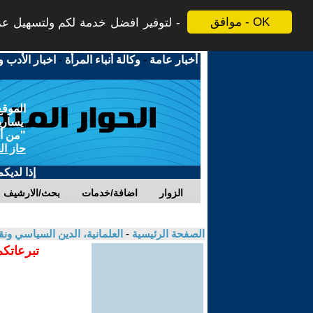
موافق - OK
لتوفير افضل خدمة لكم ولتسهيل عملي
أخبار عامة
-
وكالة أنباء المرأة
-
اخبار الأدب و
الموقع
يسارية
"من أج
حاز ال
إذا لديك
الزوار
اضافة/خدمات
بحث/الارشيف
الصفحة الرئيسية
-
العلمانية، الدين السياسي ونق
تبرعاتكم