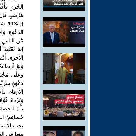
الحُرَمِ فَاُق
الدَعْوَةِ، وَا
بَيْنَ الناس
إننا نَعْتَقِد
الأخرى أَيْضاً
وَلَوْ أردنا تَ
وَعَلَى مُحْتَو
دَعْوَةٍ سِرِّ
الأرقام مأخوذة 
وَتَزْدادُ قُوَّ
تِلْكَ الخَصائ
خَصائِصُ السُور
يجب الا نت
منها في ال