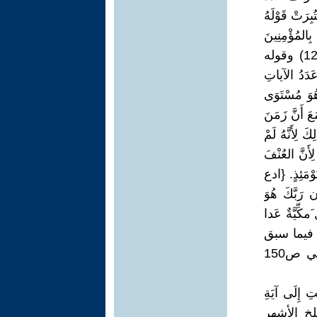
ُعْتُبِرَتْ قَوْلَهُ
ِالمُؤْمِنِينَ
رَؤُوف رَحِيم (128)} (113/9 سُورَةُ التَوْبَةِ هِجْرِيَّةٌ عَدَدُ الآياتِ 129 آيَةً 128) وقوله
رَةِ هِجْرِيَّةٌ عَدَدُ الآياتِ
َهُوَ مُسْتَوَى
َ أَنَّ زَمَنَ
لِأَنَّهُ لَمْ
أَنَّ العُنْفَ
ْمَئِذٍ. {ادع
َبَّكَ هُوَ
دين (125)} (70/16 سورة النحل َمكِّيَّةٌ عَدا
امثالا منها فيما سبق
(نحو مشروع مستقبلي للإسلام محمود محمد طه المركز الثقافي العربي ص150
 إِلَى آيَةِ
انسلخ الأشهر