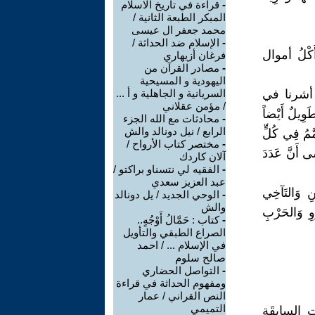
-
قراءة في تاريخ الاسلام
المبكر الطبعة الثانية /
محمد جعفر ال عيسى
-
الإسلام ضد الحداثة /
َأَكْلُ أموال
فرغان أزيهاري
-
مصادر القرآن من
اليهودية و المسيحية
وكما أشرنا في
السريانية و الجاهلية و أ ...
/ مؤمن عقلاني
َوِيلٌ أَيْضاً
-
محادثات مع الله الجزء
الرابع / نيل دونالد والش
الَيْ 13 سُورَةً مِنها تُضَمَّمُ فِي كُلٍّ
-
مختصر كتاب الأرواح /
ى أَنَّ عَدَدَ
آلان كاردك
-
الفقيه لي نتسناو براكتو /
عبد العزيز سعدي
ِ وَالتَآخِي
-
الوحي الجديد / يل دونالد
والش
وِ وَالحَرْبِ
-
كتاب : حَمَّالُ أَوْجُهٍ..
الصراع الطبقي والتأويل
في الإسلام ... / احمد
صالح سلوم
-
التواصل الحضاري
ومفهوم الحداثة في قراءة
النص القراني / عمار
التميمي
تِ السابِقَةِ