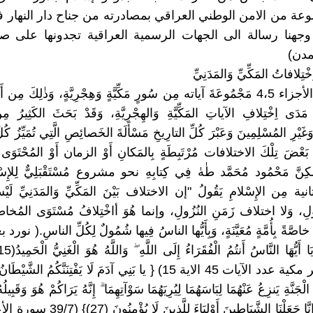
ة من الامن الوطني العراقي بمصادرته من جناح دار النهار
وجهنا رسالة الى الجهات الرسمية العراقية تجدونها على ص
مدن)
تِلافاتُ المَكِّيِّ وَالمَدَنِيِّ
أَوْرَدنا في الأجزاء 4،5 مَجْمُوعَةَ آياته مِن سُورٍ مَكِّيَّةٍ وَهِجْرِيَّةٍ، وَذٰلِكَ
َدَى اِخْتِلافِ الآياتِ المَكِّيَّةِ وَالهِجْرِيَّةِ، وَقَدْ بَحَثَ الكَثِيرُ مِ
غَيْرِ المُسْلِمِينَ وَعَبْرَ كُلِّ التارِيخِ مَسْأَلَةَ الخَصائِصِ الَّتِي تُمَيِّزُ كُل
َعْضَ تِلْكَ الاختلافات مُرْتَبِطَةٍ بِالمَكانِ أَوْ الزمان أَوْ المُحْتَوَى أ
َلٰكِنَّ مَحْمُود مُحَمَّد طٰهٰ فِي كِتابِهِ نحو مشروع مُسْتَقْبَلِيٌّ لِلإِس
ثانية مِن الإِسْلامِ يَقُولُ "إن الاختلاف بَيْنَ المَكِّيِّ وَالمَدَنِيِّ ل
لِ، وَلا اختلاف زَمَنِ النُزُولِ، وإنما هُوَ أاخْتِلافُ مُسْتَوَى المُخاطَبِي
وا خاصَّةً بِأُمَّةٍ مُعَيَّنَةٍ، وَبِأَيُّها الناسُ فِيها شُمُولٌ لِكُلِّ الناسِ.( ن
سورة فاطر مكية عدد الآيات 45 الاية 15) { يا بَنِي آدَمَ لَا يَفْتِنَنَّكُمُ ال
الْجَنَّةِ يَنزِعُ عَنْهُمَا لِبَاسَهُمَا لِيُرِيَهُمَا سَوْآتِهِمَا ۗ إِنَّهُ يَرَاكُمْ هُوَ وَقَبِي
لَا تَرَوْنَهُمْ ۗ إِنَّا جَعَلْنَا الشَّيَاطِينَ أَوْلِي