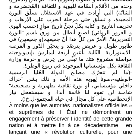
وحده من الأقلام السّامة للهوية و للثقافة (المُخضرمة و
الشابّة) التي أرادت في عهد الاستقلال تسلّق الثورة
المجيدة، و تسلّق حتى مرحلة الحرب على الإرهاب و
تحريف التاريخ و كتابة بكلّ تجنٍّ تاريخ موازٍ (حسب الهوى
و الغرور الروائي) لصنع أبطال من ورق باسم "الثورة
التحريرية". الأمرّ من كلّ هذا أنّ جميعهم(و جميعهن) في
طابور طويل و عريض يترصّد و يتحيّن الدّور و الفرصة
-الاستوزارية- التّالية بأعينٍ أربعة ليمارسَ بإيديولوجيته
مواصلة مشروع هتك ما تبقّى من عِرض و حرمة وزارة
الثقافة بكل مؤسساتها الموجودة في ربوع الوطن!.
-(ما لم تتحرّك مصالح الدولة العُليا الرسمية
-الوطنية-،صونا لِهوية هذه الأمة و ذلك بشن "حراك
داخلي مؤسساتي، أو ثورة ثقافية تطهيرية و تصحيحية"
شاملة لن تقوم لنا قائمة أبدا، و سيستفحل تيار
الإنحطاطية على كل مجال في حياة المجتمع-ل.خ!).
« À moins que les autorités -nationalistes-officielles
et suprêmes de l État ne démontrent un
engagement à préserver l identité de cette grande
nation et à mettre fin à ce -décadentisme - en
lançant une « révolution culturelle, pour une