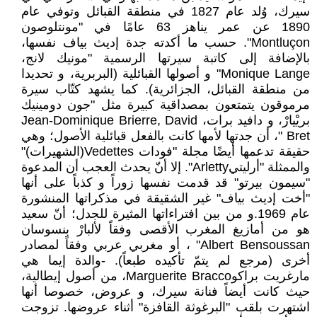
سيرك، وُلد عام 1827 في منطقة القبائل وتوفي عام
1890 عن عمر يناهز 63 عامًا في "مونتلوصون
Montluçon". حسب ما أكدته جدة إديث بياف نفسها،
بالإضافة إلى كاتبة سيرتها الرسمية "مونيك لانج،
Monique Lange" و أصولها القبائلية (البربرية، و تحديدا
من منطقة القبائل، الجزائرية). كما يشهد كتّاب سيرة
مرموقون يتمتعون بمصداقية كبيرة مثل "جون دومينيك
بريْيارْ، و دافيد برات، Jean-Dominique Brierre, David
Bret "، أن جدتها لأمها كانت بالفعل قبائلية الأصول؛ وهي
حقيقة تدعمها أيضًا مجلة "فودات Vedettes(الشهيرات)"
والممثلة "أرليتيArletty". إلا أنّ يحدث العجب أن المدعوة
"سيمون بيرتو" قد قدمت نفسها زوراً و كذباً على أنها
"أخت إديث بياف" غير الشقيقة في مذكراتها المنشورة
عام 1969.و من بين افتراءاتها المثيرة للجدل؛ أنّ سعيد
هو من أمازيغ المغرب الأقصى وفقاً لألبارْ بنسوسان
Albert Bensoussan" ، أو مغربي عربي وفقاً لمصادر
أخرى (مرجع لم يتمّ تأكيده طبعاً). -والدة إيما هي
مارغريت براكوMarguerite Bracco، من أصول إيطالية،
حيث كانت أيضاً فنانة سيرك، و عروض، خصوصا أنها
اشتهرت بلقب "البرغوثة القافزة" أثناء عروضها. تزوجت