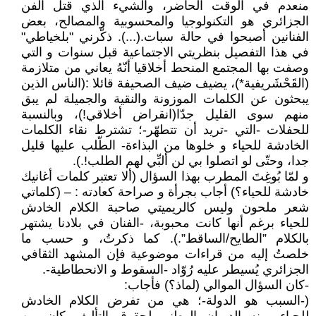
منعدم في الوقت الحاضر، والشيء الذي قتل الفن
الجزائري هو التكنولوجيا والمحسوبية والمصالح، بعض
الفنانين أصبحوا في حالة سبات.(...). ذكّرني "بلخياطي"
في هذا التفصيل بنظريتي الاجتماعية قبل سنوات و التي
وصفت بها المجتمع المنحط أخلاقيا أنّهُ يعاني من متلازمة
(القَحْشَريفية*)، يضيف ضيف الصحيفة قائلا :(الناس الذين
يبحثون عن الكلمات الموزونة والنقية والجميلة لم يبق
منهم سوى القليل جدّا(انقراض أخلاقي!)، وبالنسبة
للحفلات -التي -تريد أن تتطهّر-؛ تشترط نقاء الكلمات
الخادشة للحياء و خلوها من البذاءة- الطّلب عليها قليل
جدا، وحتّى لو اتصلوا بي لن ألبِّي لهم الطلب!.).
و لمّا بُوغِتَ المطرب بهذا السؤال (ألا تعتبر كلمات أغانيك
خادشة للحياء؟) أجاب بجرأة و صراحة كعادته : – (كلماتي
شعر ملحون وليس كالريميتي صاحبة الكلام الخادش
للحياء برغم أنها كانت محبوبة، -الفنان في بلادنا يشتهر
بالكلام ”الطايح/الساقط”.). كما ذكرتُ، و حسب ما
خلصتُ إليه من قراءات موضوعية فإن المشهد الثقافي
الجزائري يُسيطر عليه رُوّاد -السقوط و الانحطاطية-.
-كان السؤال الموالي (لماذ؟) فأجاب:
(-السبب هو الدولة-؛ هي من تفرض الكلام الخادش