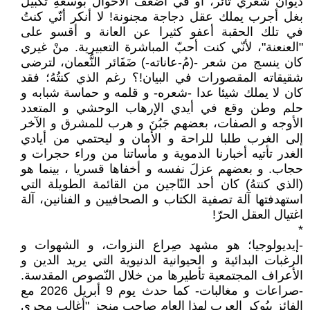
ديوان شعري ثائر، أو في أضعف الأحوال بوسعهِ تكْبيل
بغل أجرب يملك عقل دجاجة مجنونة! لا أنكر أنّي كنتُ
في تلك الحقبة أعفو كثيرا عن العانة و أقسو على
"العنعنة"، لأنّي كنت أحبّ المباشرة التعبيرية. منْ غيري
كان ينسج من شعر -(مُ-عاناته-) ضَفَائر النُّعمان، لترضى
شقيقاته المقصورات في البيان!؟ رغم الذي كنتُهُ؛ فقد
كان لا يملك شيئا عدا -شعره- و قلمه و حماسة شبابه و
حلم وطن وقع في أيدي الإرهاب الوحشي و المتعدد
الأوجه و الصفات، بعضهم جَبُنَ و هرب للمشرق و الآخر
إلى الغرب طلبا للراحة و الأمان و ليحتمي من أيادي
الغدر تأتيه أخبارنا الدموية و مأساتنا من وراء حجرات و
حجاب. و بعضهم عزلَ نفسه و أخفاها قسريا ، بينما هو
(الذي كنتهُ) كان أحد النّاجين من القائمة الطويلة التي
استهدفتها آلة تصفية الكتاب و الصحافيين و الفنانين، آلة
اغتيال العقل الحرّ!
*
-إيديولوجيا؛ هو مشهد صِراع النزوات، و الشهوات و
الرغبات البدائية و الحيوانية الدنيوية التي يريد الدين و
الأعراف المجتمعية تأطيرها من خلال النّصوص المقدسة.
-صراعات و مغالبات- كما حدث يوم 9 أبريل 2026 مع
الفائز ببُوكر العرب لهذا العام صاحب منجز "أغالب مجرى