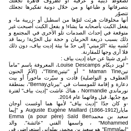
لضغوط دينية و عرفية أو لظروف قاهرة تجعلكَ
بتصرفاتها و طباعها و من خلال دونية تفكيرها تجعلك
تتصوّر
أنها مخلوقات هربَت لتوّها من اسطبل أو -زريبة ما- و
يفعل الكبت بأصحابه ما يشاء! و بفعل الكبت أصبحت غير
متوقعة في إحداث الصدمات تلو الأخرى في المجتمع و
ذلك بسبب ذريعة الحرمان و حجة نيل الحرّية! ربما قد
تُشبه بيئة "الرّميتي" إلى حدّ ما بيئة إديت بياف، دون ذلك
فلا أرى وجها للمقارنة.
-لنرى شيئا عن حياة إديت بياف :
" لويز ديكام Louise Descamps، المعروفة باسم "ماماَ
تينMaman Tine " أو "تيتينTitine"، (الأمّ الحنون
العطوف و التواصلية) قادت و سيّرت ماخوراً أو بيت
دعارة و إقامة للمومسات في "بيرنايBernay"، بمنطقة
نورماندي Normandie ، هناكَ عاشت "إديث بياف" لفترة
مع جدّيها. قبل وفاتهما عام 2014.
-و كان جدّا "إديث بياف" لأمها هما أوغست أوجان
مايارAuguste Eugène Maillard (1866-1912) و "إيما
سعيد بن محمدEmma (a pour père) Saïd Ben
Mohammed" ، واسمها الفني "عائشة". والد
"إيماEmma" هو سعيد بن محمد، بهلواني استعراضي في