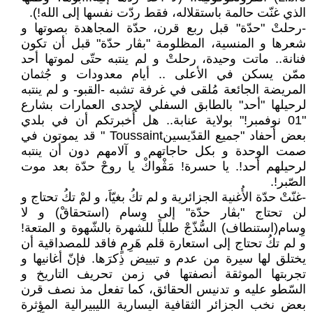
الذي غنّت حالمة باستقلاله، فقط ردّت نفسها إلى الله!).
-رحلتْ "حدّة" قبل ربع قرن، حدّة المجاهدة بصوتها و
شعرها و المنسية، المظلومة "بڨار حدّة" قبل أن تكون
فنانة.. ماتت وحيدة، رحلتْ و لم ينتبه حتّى لموتها أحد
ممّن يسكن في الأعلى .. أيام معدودات و جُثمان
المريضة الجائعة مُلقى في غرفة تشبه -القبو- و لم ينتبه
لرحيلها "أحد" بالطابق السفلي لإحدى العمارات بشارع
"01 نوفمبر!" بولاية عنابة.. هل أُخبرتكم أن في بلدي
بعض أحفاد "جميع القدّيسينToussaint " قد يموتون في
صمت الوحدة و بكل حاجاتهم و آلامهم دون أن ينتبه
لرحيلهم أحد!. يا حسرة! مَڨْواكْ يا روحْ حدّة بعد موت
الصّبر!.
-غنّتْ حدّة الأُغنية الجزائرية و لم تكُ بغيّاَ، و لمْ تكُ تحتاج و
لن تحتاج "بڨار حدّة" إلى وِسام (استحقاقْ) و لا
وِسام(استنطاف) السُّذّجْ طلباً للشهرة بالشّهوة و المتعة!
و لم تكُ تحتاج إلى استعارة قلم هَرِمٍ فاقد للمصداقية أن
يختلق لها سيرة من عدم و تبييض ذِكرَها. فإنّ أغانيها و
تجربتها الموثقة أنصفتها في زمن تحريف التاريخ و
السّطو عليه و تدنيس الحقائق، كما تفعل مذ نصف قرن
بعض نخب الجزائر الثقافية اليسارية الليبيرالية المؤثرة