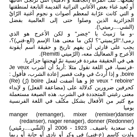
يُقبّحها.. تلك المرأة (الجاهلة و الأمّية) التي ترتجل أغانيها
أو تُعيد غناء بعض الأغاني التراثية القديمة التابعة لمنطقتها
و التي كانت عرّابة لمعظم أصوات و نجوم أغنية الرّايْ
الجزائرية الذين وصلوا حتى إلى العالمية بفضل
(الشي....رميتي!).
-و ما رَميتُ يا "خِضر" و لكن الأعرج هو الذي
رمى!."الرّيميتي"؟ لكن ما معنى هذا الإسم (الع-فني)؟،
يجب على قارئي أن يفهم تاريخ و حقيقة اسم أيقونة
الأعرج و الصعاليك معه، (الرّميتي Remitti).
هي في الحقيقة مفردة فرنسية تمّ لهجنتها جزائريا.
-فرنسيا، في اللغة نقول مثلا :أريدُ أن أشرب Je veux
boire, و إذا أردتُ في وقت قصير إعادة الشرب، فأقول :
“je veux “ reboire و هنا أضفت لفعل boire (رُ) (Re)
كحرفين ضرورين كدلالة على (مضاعفة الفعل) و لإبداء
معنى رغبتي المتجددة في الشرب. هذه الصيغة مستعملة
مع كثير من الأفعال بشكل مكثّف في اللغة الفرنسية
يوميا
‏manger (remanger), mixer (remixer)danser
(redanser), nager renager), donner (Redonner)
ف سعدية باضيف.. 1923 - 2006 أو (الشّي....رمّيتي)
ولدت كاسم (ع-فني) في وكر أو نادي أو حانة أو ربما