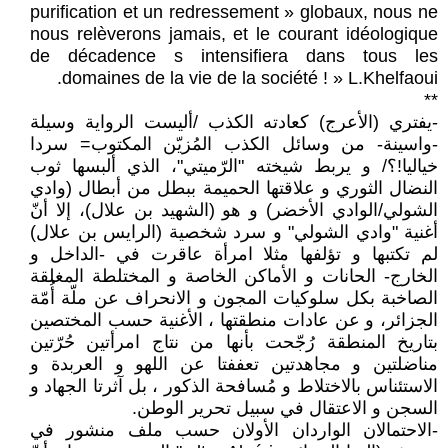
purification et un redressement » globaux, nous ne
nous relèverons jamais, et le courant idéologique
de décadence s intensifiera dans tous les
domaines de la vie de la société ! » L.Khelfaoui.
**
-يفتري (الأعرج) كعادته الكذب /أليست الرواية وسيلة
-واسينة- من وسائل الكذب المُزيّن المكتوب= سردا
خياليا!؟/ و يربط شيخته "الرّميتي"، الذي ألبسها ثوب
النضال الثوري و علاقتها الحميمة ببطل من أبطال (وادي
الشولي/الوادي الأخضر) و هو (الشهيد بن علال)، إلا أنّ
أغنية "وادي الشولي" و سرد شخصية (الرايس بن علال)
لم تكتبها و تؤلفها مثلا امرأة عاقرت في -الداخل و
الخارج- الحانات و الأماكن الخاصة و المختلطة المغلقة
الصاخبة بكل سلوكيات المجون و الانحراف عن ملّة أُمّة
الجزائر، و عن عادات منطقتها ، الأغنية حسب المختصين
بتاريخ المنطقة رُجّحت بأنها من نتاج امرأتين حُرّتين
مناضلتين و مجاهدتين تعففتا عن اللهو و العربدة و
الاستئناس بالاختلاط و مُسافحة الذكور ، بل آثرتا الجهاد و
السجن و الاعتقال في سبيل تحرير الوطن.
-الاحتمالان الواردان الأولان حسب ملف منشور في