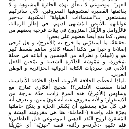
العهر". موضوعي لا يتعلّق بهذه الجائزة المشبوهة و لا
بقائمتها القصيرة لمشبوهيها المعروفين، لأنّي سأتركهم
يستمتعون ب"استمناءات القيلولة" المكتوبة ب-حبر
غواياتهم -الأبيض المُشتهى لديهم، في إطار الزمالة،
فالزَّوامل و الزُّمَّلْ المنزوون في بيئات فرجية بعضهم من
بعض، كما يقع أيضا بعضهم على بعض!
-حقيقةً، ما استفزّني ما خرج به (الأعرج)، و هل يُرجى
إصلاحا و خيرا من هكذا أسماء كالذي ساهم بقسط كبير
هو و (قَبيله) و نظرائه من الجنسين و أتباعه في حملة
-مَخْورَة- و مَمْوسَة الذاكرة الشعبية و تمْجين الفعل
الأدبي في سرديات الكتابة الروائية الجزائرية و الوطن
العربي.
-لماذا انحطّت الخلافة الأموية، أجداد الخلافة الأندلسية،
لماذا سقطت الأندلس؟! ضجيج أفكاري تمازج مع
وساوِس (الأعرجْ) هذه المرة زادت حدّة بدرجة من
الاستفزاز؛ و لأنه معروف عنه أنه غويّ مبين، و يعرف أنه
في كلّ مرّة يستطيع أن يُكسّر الجرّة و ينكح حاملتها
بجرّة قلم واحدة (-الحاملة- هنا هي مقروئيته الهشة و
المُفتقرة لروح النّقد الذهني الموضوعي قبل العاطفي)!
فلم تكفِهِ -دعْرنة-و رذْلنة- قصة "حيزيّة" أي حَيْزِيتُنا