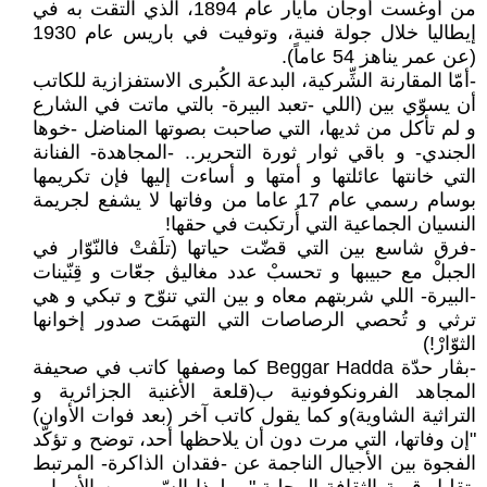
من أوغست أوجان مايار عام 1894، الذي التقت به في
إيطاليا خلال جولة فنية، وتوفيت في باريس عام 1930
(عن عمر يناهز 54 عاماً).
-أمّا المقارنة الشِّركية، البدعة الكُبرى الاستفزازية للكاتب
أن يسوّي بين (اللي -تعبد البيرة- بالتي ماتت في الشارع
و لم تأكل من ثديها، التي صاحبت بصوتها المناضل -خوها
الجندي- و باقي ثوار ثورة التحرير.. -المجاهدة- الفنانة
التي خانتها عائلتها و أمتها و أساءت إليها فإن تكريمها
بوسام رسمي عام 17 عاما من وفاتها لا يشفع لجريمة
النسيان الجماعية التي أُرتكبت في حقها!
-فرق شاسع بين التي قضّت حياتها (تلَڨتْ فالنّوّار في
الجبلْ مع حبيبها و تحسبْ عدد مغاليڨ جعّات و قِنّينات
-البيرة- اللي شربتهم معاه و بين التي تنوّح و تبكي و هي
ترثي و تُحصي الرصاصات التي التهمَت صدور إخوانها
الثوّارْ!)
-بڨار حدّة Beggar Hadda كما وصفها كاتب في صحيفة
المجاهد الفرونكوفونية ب(قلعة الأغنية الجزائرية و
التراثية الشاوية)و كما يقول كاتب آخر (بعد فوات الأوان)
"إن وفاتها، التي مرت دون أن يلاحظها أحد، توضح و تؤكّد
الفجوة بين الأجيال الناجمة عن -فقدان الذاكرة- المرتبط