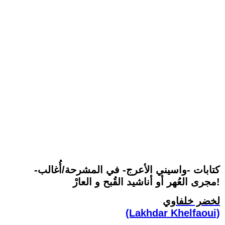
-كتابات -واسيني الأعرج- في المشرحة/أُغالب
مجرى العُهر أو أناشيد القُبح و العارْ!
لخضر خلفاوي
(Lakhdar Khelfaoui)