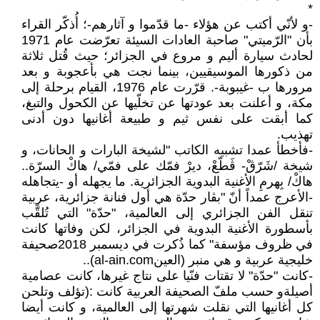
*
-و لأنّي أكتب عن هؤلاء -ما قدّموا و آثارهم-؛ أُذكّر القراء
بأن "الرّميتي" صاحبة العادات السيئة تعرّضت عام 1971
لحادث سيارة أليم و مروع في الجزائر؛ حيث قُتل ثلاثة
من ذكورها الموسيقيين، بينما نجت هي بأعجوبة و بعد
مرورها ب -غيبوبة-. قرّرت عام 1976، القيام برحلة إلى
مكة، و أعلنت بعد عودتها عن تخلّيها عن الكحول والتبغ،
كما أبقت على نفس ثيم و طبيعة أغانيها دون أدنى
تهذيب.
-فأخطأ عمدا تشبيه الكاتب "لشيخة البارات و الحانات، و
شيخة /شَرّڨْ- ڨَطّعْ، ديرْ فمّك على فمّي/ هاكْ السرّة..
هاكْ/ بِهرمِ الأغنية البدوية الجزائرية. ما يجهله أو -يتجاهله
-الأعرج عمداً أنّ "بڨار حدّة هي أول فنانة جزائرية، عربية
تنقل الفن الجزائري إلى العالمية، "حدّة" التي تُلقَّب
بأسطورة الأغنية البدوية في الجزائر، لكن وفاتها كانت
في ظروف مؤسفة" كما ذُكرت في ديسمبر 2018صحيفة
خليجية عربية و هي منبر (العينal-ain.com)..
-كانت "حدّة" لا تقتات فنّيا على نتاج غيرها، كانت عصامية
أصيلةو حسب ملفّ الصحيفة العربية كانت :(تؤلف وتلحن
كل أغانيها التي نقلت شهرتها إلى العالمية، و كانت أيضا