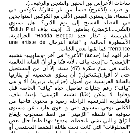
ساحات الأعراس بين الحنين والشجن والرغبة...).
-و ضرب (الأعرج) قبساً من نار مُقارنُهُ بكوكبين في
السماء، هل يستوي القبس الآفل مع الكوكبين المتواجدين
في الفضاء الفسيح إلى يوم الدّين؟. هل تستوي
(الشّي....الرّميتي) بقامتين كَ "إديت بياف Édith Piaf"
الفرنسية و "بڨار حدة Hadda Beggar" الجزائرية،
الأسطورة الخالدة و "فنانة الترحال une artiste de
l’errance" كما لقبها بعض الكتاب.
-لم أفهم أبدا (خدعة) "الأعرج" في آخر -وساوِينِهِ- بتشبيه
"الرّميتي" ب"إديت بياف"، لأنه فنّيا و لو أنّ الفنانة العالمية
ماتت في سنّ مبكرة (47) سنة، إلا أن من المستحيل
حتى لا أقول(يَسْتحُول!) أن يسوّي شخصيته أو يقارنها
بالفنانة الفرنسية من أصول (جزائرية، بربرية) ألا و هي
"بياف"؛ رغم جدليات تفاصيل حياة "بياف" الخاصة قبل
وفاتها، لا يمكن (فنّيا) تشبيه "الرّميتي" بإِديتْ بياف،
فالمطربة الفرنسية الراحلة رصيد و محتوى نتاجها من
الأغاني يوحي بمستوى فني و لغوي هارب عن مستوى
سوقية ما تلفظه "الرّميتي" من لغط مصحوب بإيقاع
الرّايْ و التي تشي بانحطاط مدقع! فهذا طبعاً حال بعض
"المخلوقات" التي كانت تحت طائلة الضغط المجتمعي أو