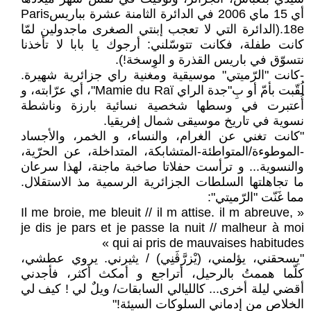
أي 15 ماي 2006 في الدائرة الثامنة عشرة بباريسParis
18e.(الدائرة التي لا تعجب إبنتي الصغرى ماجدولين لمّا
كانت طفلة، فكانت تتوسّلني: أرجوك يا بابا لا تأخذنا
نتسوّق في باريس القذرة و الوِسخة!).
-كانت "الرّميتي" موسيقية ومغنية راي جزائرية شهيرة.
لُقّبت بأمّ أو بِ"جدة الراي Mamie du Raï"، أي عرّابته، و
أُعتبرت في وسطها شخصية نسائية بارزة وناشطة
نسوية في تاريخ موسيقى شمال إفريقيا.
"كانت تغني عن الغرام، والنساء، و الخمر، والأجساد
-الموطوءة/المتواطئة-المتشابكة، المتداخلة، عن الحرّية،
والنسوية... و ترأست حفلاتا صاخبة ماجنة، لهذا سرعان
ما تجاهلتها السلطات الجزائرية الرسمية مذ الاستقلال.
مما غَنّت "الرّميتي":
« Il me broie, me bleuit // il m attise. il m abreuve,
je dis je pars et je passe la nuit // malheur à moi
qui ai pris de mauvaises habitudes »
"يسحقني، يؤلمني، (يْزرَّڨَنِي) / يثيرني. يروي عطشي،
كلّما هممتُ بالرحيل، أتراجع و أمكث أكثر، فأجدني
أقضي ليلة أخرى... كالليالي السابقات/ ويلٌ لي ! كيف لي
الخلاص من إدماني السلوكات السيئة!"