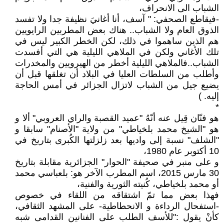
الشباب الى الانحراف،
-فيقاطع الصحفي: " آسف، أنا أغانيَ نظيفة جدا ولا تفسد
الذوق العام ولا الشباب.. هناك بعض المطربين الرايويين
هم الذين ساهموا في ذلك، لكن الخطر الكبير ليس في
تلك الأغاني ولكن في الملاهي الليلية هي التي أفسدت
الشباب..فالملاهي الليلية أخطر من الهيرويين والمخدرات
وأطلب من السلطات العليا في البلاد أن تغلقها قبل أن
يضيع جيل من الشباب لاتزال الجزائر في أمس الحاجة
إليه. )
*
هو فنّان قِيل عنه أنّهُ "عميد القصبة والراي العروبي" ألا و
هو "الشيخ محمد بلخياطي" من ولاية "الأصنام" سابقا و
"الشلف" نسبة إلى واديها بعد زلزلتها الكُبرى بتاريخ في
10 أكتوبر عام 1980،
و على منبر في صحيفة "الحوار" الجزائرية مقابلة بتاريخ
30 مارس 2015، اسم المطرب الآخر هو: بلعباسي محمد
أو محمد بلخياطي، كُنيته الثورية والفنية،
فهذا بعض مما تمّ اشتقاقه من اللقاء في خصوص
-استفحال الرداءة و الانحطاطية- على المشهد الثقافي،
كأنْ يقول :"للأسف الطلب على الفنانين القدامى شبه