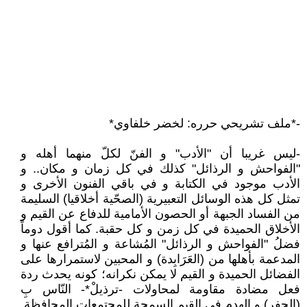
-*ملف تشريحي حرره: لخضر خلفاوي*
-ليس غريبا أن "الأدب" و الفنّ لكلّ منهما أهله و
"الفواحش و الرذائل" كذلك في كل زمان و مكان.. و
الأدب موجود في الكتابة و في باقي الفنون الأخرى و
تمثل كل هذه الوسائل التعبيرية (الصحّية أخلاقيا) السليمة
من الفساد الجبهة أو الحصون الأمامية للدفاع عن القيم و
الأخلاق الحميدة في كل زمن و كل حقبة. كما أقول دوماً
فضلُ "الفواحش و الرذائل" المُشاعة و المُترافع عنها و
المدعمة بأهلها من (العَرَابِدة) و المحبين لاستمرارها على
الفضائل الحميدة و القيم لا يمكن نكرانه؛ كونه يحدث ردة
فعل مضادة مقاومة لمحاولات -ترذيلْ*- النّاس بِ
(الحفر) و الهدم في القيم السمحة للمجتمعات المحافظة.