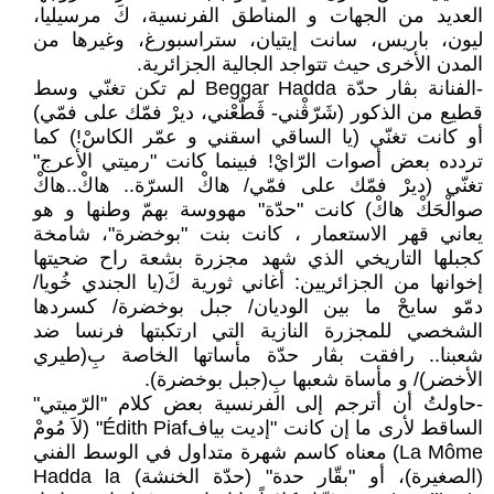
العديد من الجهات و المناطق الفرنسية، كَ مرسيليا،
ليون، باريس، سانت إيتيان، ستراسبورغ، وغيرها من
المدن الأخرى حيث تتواجد الجالية الجزائرية.
-الفنانة بڨار حدّة Beggar Hadda لم تكن تغنّي وسط
قطيع من الذكور (شَرّڨْني- ڨَطّعْني، ديرْ فمّك على فمّي)
أو كانت تغنّي (يا الساقي اسقني و عمّر الكاسْ!) كما
تردده بعض أصوات الرّايْ! فبينما كانت "رميتي الأعرج"
تغنّي (ديرْ فمّك على فمّي/ هاكْ السرّة.. هاكْ..هاكْ
صوالْحَكْ هاكْ) كانت "حدّة" مهووسة بهمّ وطنها و هو
يعاني قهر الاستعمار ، كانت بنت "بوخضرة"، شامخة
كجبلها التاريخي الذي شهد مجزرة بشعة راح ضحيتها
إخوانها من الجزائريين: أغاني ثورية كَ(يا الجندي خُويا/
دمّو سايحْ ما بين الوديان/ جبل بوخضرة/ كسردها
الشخصي للمجزرة النازية التي ارتكبتها فرنسا ضد
شعبنا.. رافقت بڨار حدّة مأساتها الخاصة بِ(طيري
الأخضر)/ و مأساة شعبها بِ(جبل بوخضرة).
-حاولتُ أن أترجم إلى الفرنسية بعض كلام "الرّميتي"
الساقط لأرى ما إن كانت "إديت بيافÉdith Piaf" (لاَ مُومْ
La Môme) معناه كاسم شهرة متداول في الوسط الفني
(الصغيرة)، أو "بقّار حدة" (حدّة الخنشة) Hadda la