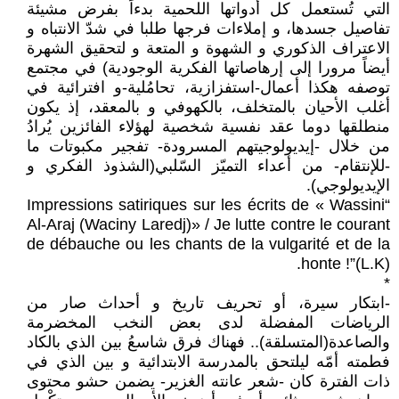
التي تُستعمل كل أدواتها اللحمية بدءاً بفرض مشيئة
تفاصيل جسدها، و إملاءات فرجها طلبا في شدّ الانتباه و
الاعتراف الذكوري و الشهوة و المتعة و لتحقيق الشهرة
أيضاً مرورا إلى إرهاصاتها الفكرية الوجودية) في مجتمع
توصفه هكذا أعمال-استفزازية، تحامُلية-و افترائية في
أغلب الأحيان بالمتخلف، بالكهوفي و بالمعقد، إذ يكون
منطلقها دوما عقد نفسية شخصية لهؤلاء الفائزين يُرادُ
من خلال -إيديولوجيتهم المسرودة- تفجير مكبوتات ما
-للإنتقام- من أعداء التميّز السّلبي(الشذوذ الفكري و
الإيديولوجي).
“Impressions satiriques sur les écrits de « Wassini
Al-Araj (Waciny Laredj)» / Je lutte contre le courant
de débauche ou les chants de la vulgarité et de la
honte !”(L.K).
*
-ابتكار سيرة، أو تحريف تاريخ و أحداث صار من
الرياضات المفضلة لدى بعض النخب المخضرمة
والصاعدة(المتسلقة).. فهناك فرق شاسعُ بين الذي بالكاد
فطمته أمّه ليلتحق بالمدرسة الابتدائية و بين الذي في
ذات الفترة كان -شعر عانته الغزير- يضمن حشو محتوى