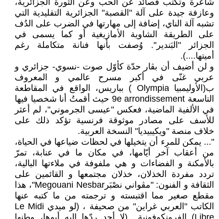
شاعرة وتكتب قصائد عن الحب وعن الثورة الجزائرية،
وعازفة جيدة على آلة "القصبة" الجزائرية التقليدية التي
تشبه آلة الناي، إضافة إلى مهارتها في الضرب على الدُف
على الطريقة الشاوية الأمازيغية أو كما يسمى في
الجزائر "البَندير". وُصفت بأنها فنانة متكاملة رغم
أميتها....).
و لن أضيف أن بڨار حدّة كأوّل صوت -نسوي- جزائري و
عربي غنّى في أكبر مسرح عالمي و المعروف
ب(الأوليمبيا Olympia ) بباريس، الواقع في المقاطعة
التاسعة 9e arrondissement حيث أقمتُ أنا شخصيا فيها
في الألفية الماضية، فعكس "عيسى الجرموني"، لم أعثر
للأسف على مصادر موثوقة فرنسية تؤكد ذلك على
خلاف منصة "ويكيبيديا" النسخة العربية.
"... يمكن للمرء أن يتخيلها في لحظات ضياعها في الحياة،
من أعقاب آخر أيّامها، في مكان ما في عنابة، تمرّ
بالأمكنة و الفضاءات و هي ملفوفة في ملاءتها البالية،
تردد مفردة الخذلان، خذلان مجتمعها و القائمين على
الثقافة و الفنون: "مڨواني نصْبَرMegouani Nesbar"، هذا
مقطع صغير مما اقتبسته و ترجمته من ما كتبه عنها
الكاتب "العربي غراين" من صحيفة ، (لو ميدي Le Midi
Libre) الفرونكوفونية.. (لا أحد ردّها إليه..أبوها، وطنها