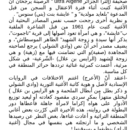
صحيفة (إلترا الجزائر ultra Algérie " الرصينة يرجحان أنّ
الأغنية كتبت أثناء فترة الاعتقال و السجن من قبل
المدعوة "بلعايد مولدية" و " عايشة بنت (بني) سنوس" .
و نظرية أخرى رجحت حسب نفس المصادر البحثية أن
الأغنية كتبت عام 1961 من قبل الشاعرة الملقبة
ب"عايشة"، و هي امرأة تعود أصولها إلى قرية "تاجموت"،
يذكر أنها سيدة و زوجة الشهيد" الطاهر الموسطاش"، و
يضيف مصدر آخر أنّ نص (وادي الشولي ) يرجع لصاحبته
المجاهدة (صفية)و التي تضامنت فيها مع (زهية) و هي
زوجة الشهيد (الرايس بن علال) -الشّرعية- في شكل
مرثية، أُعتمدت كمرثية غنائية ترددها حرائر المنطقة في
كل مناسبة.
-اعتقد أنّ (الأعرج) اغتنم الاختلافات في الروايات
الإسنادية لأصل و هوية كاتبة الأغنية الثورية (وادي الشولي
و ذكر بطل من أبطال الملحمة و هو الرايس بن علال )
ليختلق منتهزاً بمكرٍ سردي مقصود كعادته أو ليعيد توزيع
الأدوار على هواه إكراما لامرأة جاهلة فأعطاها دور
البطولة في روايته، هذه الأخيرة التي كرّرت بعض أغاني
المنطقة التراثية و أعادت غناءها، بغض النظر عن رصيدها
الشخصي و ما ارتجلته هي بنفسها في مجال (أغنية
الراي) بنظيفها و بسوقيتها !.