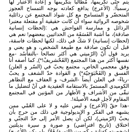
يتم حتّى تكريمها، مُطالباً بتكريمها و إعادة الاعتبار لها
رسمياً!. (الأعرج) يدافع كعادته بوجه التمساح العجوز
المتحضّر و المتسامح مع كل شواذ المجتمع عن رذائلية
شخوصه الروائية سواء أن كانت حقيقية أو مفتعلة معتبرا
الرذائل و ممارسة الفواحش هي :(لحظات إنسانية
صادقة)، ما أشبهَ الفَسَقَة من الحداثيين ببعضهم! نعم هي
(لحظات إنسانية) لا شكّ في ذلك، لكنها لحظات فاسقة،
قبل أن تكون صادقة مع طبيعة الشخص، و هو يعني و
يريد قول أنّ (الرّميتي هي أكثر تصالحا -بالتفاَسُد -مع
نفسها أكثر من هذا المجتمع (القَحْشريفْ!*), كما أصفه أنا
وفق معجمي الخاص، مجتمع يحبّ في (السّر و العلن)
الفسق و (القَحْبَوَجيّة*) و القوادة حدّ الشغف و يحبّ
-رياءً- في العلن أيضاً -الشرف- و العفاف مع التظاهر
الكوميدي المستمرّ بالاستقامة العقيدية في آنْ لتضليل ما
تبقّى من الأشراف و الأطهار من المؤنين في المجتمع
المقاوم لأجل قيمه الأصيلة!.
-هذا حقّ (الأعرج) و ليس عليه و لا على العُمْي ممن
يشبهه في الفكر و الإيديولوجية في ذلك من حرج بأن
يحبّ (الرّميتي)، لكن أن يصل الأمر إلى حدّ التجنّي و
اختلاق (تاريخ افتراضي) و صورة و سيرة بديلتين
لشخصيته كفنانة و كَصوت (الثورة) فَلاَ!. -لم يكن (الأعرج)