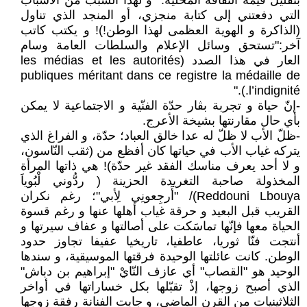
بتقليل قيمة الثقافة المحلية." و لهذا السّبب من الأسباب
التي دفعتني إلى كتابة منجزي، أو المنجد الذي تناول
(الذاكرة و الهوية العظمى لهذا الوطن!)! و يكتب كاتب
آخر:"تستحق وسائل الإعلام والسلطات العامة وسام
العار في هذا الصدد (les médias et les autorités
publiques méritant dans ce registre la médaille de
l’indignité.)."
-إنّ حياة و تجربة بڨار حدّة الفنّية و الاجتماعية لا يمكن
بأي حال مقارنتها بشيخة الأعرج.
-ظلّ الأب لا ظلّ له عدا خالق العباد؛ حدّة، و الفراغ الذي
يتركه غياب الأب في حياتها كان أفظع من (ثقب النّاسون،
و لا أحد يعرف مناسك الفقد غير حدّة)! هي ذاتها المرأة
المخذولة صاحبة التغريدة الحزينة ( ردُّوني لْبُوياَ
Reddouni Lbouya)/ "أَرجِعونِي لِأبي"؛ رغم نكران
القريب قبل البعيد و حرقة غياب أهلها عنها و رغم قسوة
الحياة معها فإنّها تماسَكت على أصالتها و عفاف سيرتها و
أنتجت فنّا ثوريا، عاطفيا، تاريخيا عفيفا تجاوز حدود
الوطن. كانت عائلتها الوحيدة فرقتها الموسيقية، و سندها
الوحيد هو "القصاب" أي عازف النّايْ "إبراهيم بن دباش"
الذي أصبح زوجها، إذْ تقبّلها بكل خساراتها في أواخر
الثلاثينيات من القرن الماضي، و جابت الفنانة رفقة زوجها