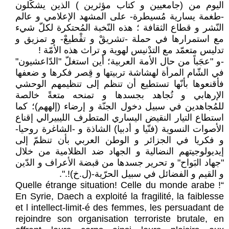
اليوم من (جامعيين و كتاب مؤثرين ) الذين يشكّلون
-طغمة يسارية مُسيطرة- على المشهد الإعلامي و عالم
النّشر و قطاع الثقافة ؛ هذه النّخبة المُحتكرة لكلّ شيء
مع استمرارها في حملة -تشريڨْ و تڨْطيعْ- و تمزيق و
تدليس متعمّد مع التدْنيس لهوية و تراث هذه الأمّة !
-و "عجَباً من حال الأمة العربية؛ أين استغلّ "الدّاعشيون"
في الشّام المرأة لهشاشة تربيتها و قِصر فكرها و ضعفها
فأقنعوها بأنّها تستطيع أن تنظم إلى تنظيمهم الوحشي
الإرهابي و تُجاهد بجسدها و تمنحه متعةً خالصة
للمُجاهدين في سبيل دخول الجنّة و إرضاء (إلههم)؛ كما
استطاع التيار النقيض اليساري المتطرف الليبيرالي إقناع
الأصوات النسوية (فنّيا و أدبيا) الشاذة و -الشاغرة روحيا-
و فكريا في الجزائر و الوطن العربي بأن تنظمّ إلى
إيديولوجيتهم النضالية و الجهاد ضد الظلامية من خلال
"جهاد البَواح" و تحرير جسدها من قبضة الأعراف و الدّين
و القيم و الفضائل في سبيل الحرّية-(ل.خ)!.".
“Quelle étrange situation! Celle du monde arabe !
En Syrie, Daech a exploité la fragilité, la faiblesse
et l intellect-limit-é des femmes, les persuadant de
rejoindre son organisation terroriste brutale, en