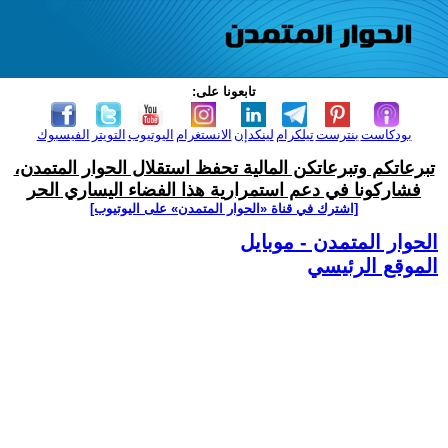
تابعونا على:
بودكاست
بنترست
تيلكرام
لينكدإن
الانستغرام
اليوتيوب
التويتر
الفيسبوك
تبرعاتكم وتبرعاتكن المالية تحفظ استقلال الحوار المتمدن،
فشاركونا في دعم استمرارية هذا الفضاء اليساري الحر
[اشترك في قناة ‫«الحوار المتمدن» على اليوتيوب]
الحوار المتمدن - موبايل
الموقع الرئيسي