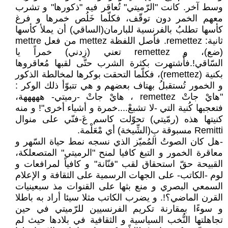
وسط آخر. كانت "الرّميتي" تُعاقر فيه "ذكورها" و تشرب
معهم الخمر دون توقّف، فكلّما خَلُص خمرها و فرغ
كأسها تطلبُ بالفرنسية للبارمان(الساقي) أن يملأ كأسها
ثانية: remettez. فأصل اللفظة mettez من فعل mettre
(ضع)، و remettez تعني (زِدني) خمراً يا
السّاقي!.فأُشتهرت بكثرة الشرب حتّى لقبها مُعاقروها
بكنية (remettez)، فكلّما التحقت بوكرها لمخالطة الذكور
و الخمور تُستقبلُ بهتاف بعضهم و هي تتبوّأ ذلك الوكر :
"هايْ جاتْ remettez ، هايْ جاتْ -رميتي- هههههة،
فتعجبها كُنية التي -لا تشبعْ....خمرة و أشياء أخرى"! و منه
كنيتها هذه (رمّيتي) تحوّلت كاسم عَ-فنّي على منوال
Remitti مسبوقة بِ(الشِّيخة) أي مْعَلْمة.
-هل كان الصوتُ المُميّز الذي نسجه نمط حياة السّهر و
معاقرة الخمور و التبغ كافيا لمنح "الرميتي" المتصعلكة،
القبيحة حقّ استحقاق لقب "فنّانة" و كافياً لمرافعات و
لوم -الكاتب- على الجهات الرسمية على الثقافة و الإعلام
السمعي البصري و منع بثها على القنوات مذ سبعينيات
القرن الماضي؟!. و يضرب الكاتب مثلا سيئا أراد به باطلا
و سوءًا بمقارنة تكريم الفرنسيين للرّميتي في حين
تجاهلتها النُّخب السياسية و الثقافية في بلادها حيث لم