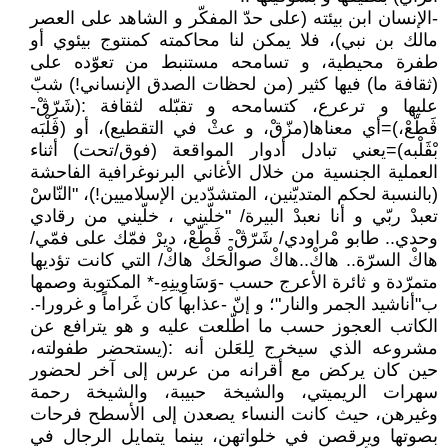
-الإنسان ابن بيئته (على حدّ المفكّر و الشاهد على العصر
مالك بن نبي)، فلا يمكن لنا محاكمته كمنتوج بيئوي أو
طفرة محيطية، و تسامحه مستنبط من تعوّده على
(ثقافة ما) فيها كثير (من لحظات الصدق الإنساني!) شبّ
عليها و ترعرع، كتسامحه و تقبّله لثقافة :(شَرّڨْ-
ڨَطّعْ،)=أي معناها(مزّقْ، و عثْ في التقطيع)، أو (ڨَلْبَه
بْڨَلْبه)=يعني تبادل أدوار المواقعة (فوق/تحت) أثناء
العملية الجنسية من خلال الأغاني البرنوغرافية الفاحشة
(بالنسبة لحكم المتديّنين، المتشدّدين الإسلاميين!)، "النّاسْ
تعبدْ ربّي و أنا نعبدْ البيرة/ "خلّيني ، خلّيني من رقادي
وحدي.. طابو مْراودي/ شَرّڨْ- ڨَطّعْ، ديرْ فمّك على فمّي/
هاكْ السرّة.. هاكْ..هاكْ صوالْحَكْ هاكْ/ التي كانت تؤديها
متمرّدة و ثائرة الأعرج حسب -وَسَاوِينِهِ-* المكتوبة وصمها
ب"أناشيد الجمر والنار"؛ و إنّ -عذابها كان غَراماً و غرورا-.
الكاتب العجوز حسب ما اطّلعت عليه و هو يترافع عن
مشروعه الذي سيخرج لِلعَلن أنه :(يستحضر طفولته،
حين كان يركض مع أقرانه من عرس إلى آخر لحضور
سهرات الريميتي، والشيخة حبيبة، والشيخة رحمة
وغيرهن، حيث كانت النساء يصعدن إلى الأسطح فرحات
بصوتها ويرقصن في خلواتهن، بينما يتمايل الرجال في