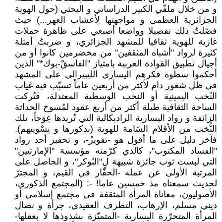
و من خلال ملفّي الكبير الدراساتي و البحثي (حول الهوية
الجزائرية العظمى و مواجهتها لِأعشاب العهر...) حيث
فصّلتُ ذلك تفصيلا وواضعا أصبعي على ظاهرة حملات
غازية للهوية ثقافيا للمشهد الجزائري، و ضربتُ أمثلة
كثيرة لرواد "أشباه المثقفين" من مخضرمين كانوا أو من
أجيال تطبيق القوادة العربية بامتياز "الفاسقْ-بوك*" الذين
أحكموا سطوة فكرهم اليساري الليبيرالي على المشهد
في ظل شغور دام لأكثر من أربعين عاماً تسبّب فيه غياب
النُخب اليمينية أو النخب الوسطية المعتدلة، فَتُركت
الساحة الثقافية طيلة أكثر من أربع عقود لمُسوخ الحداثة
الزائفة و رواد اليسارية الراديكالية التي تُريدها عِوَجاً، تلك
النُّخب من الأقلام السّامة للهوية (بذكورها و نِسْويتهم).
فآخر دليل على ما أقول هو -تفويزْ-، و تحفيز أحد رواد
"الفساد المكتوب"، كالذي كرّمته مؤسسة "الإمارتيين"
التي لبست ثوب جائزة شبيهة لِ"البُوكر"، و الحاصل على
المرتبة الأولى عن عمله -الحفّار في القيم، و المجترّ
لحديث سمعناه مذ خمسين عاما! -: (المجتمع الذكوري،
الأصوليون، معاناة المرأة المثقفة في مجتمع إسلامي أو
ديني مسلم، الإرهاب، التطرف العقيدي، جرأة و نضال
المرأة المتحرّرة اليسارية -المتميّزة بشذوذها لا بعقلها-