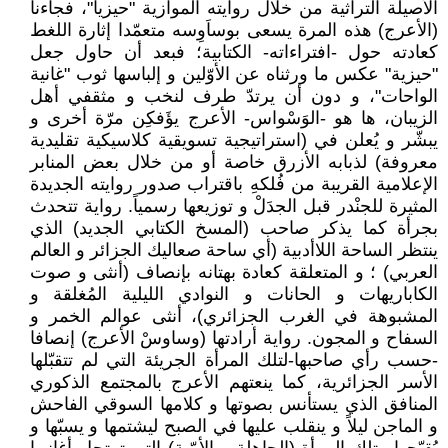
الأصيلة التراثية من خلال روايته الموازية "حيزيا"، فجاءنا
(الأعرج) هذه المرة يسعى بوساَوِسه متعمّدا إثارة اللغط
كعادته حول -افتراءاته- الكتابية؛ فبعد أن حاول جعل
"حيزية" عكس ما ورثناه عن الأوّلين و إلباسها ثوب "غانية
الواحات"، و دون أن يرتدّ طرف لنخب و مثقفي أهل
الزيبان، ها هو -الوَسْواس- الأعرج يؤَفكِن مرّة أخرى و
يبشّر و يُعلن في (استراتيجية تسويقية كلاسيكية تقليدية
معروفة) لذبابه الأزرق خاصة أو من خلال بعض المنابر
الإعلامية القريبة من فُلكهِ باقتراب صدور روايته الجديدة
المثيرة للجنْدر قبل الجدَلْ و توزيعها رسمياً. رواية تتحدث
بجرأة كما يذكر صاحب (المسخ الكتابي الجديد) الذي
ينتظر الساحة اللاأدبية (أي ساحة صعاليك الجزائر و العالم
العربي) ؛ و المتعلقة كعادة بهتانه بإنصاف (أنثى و صوت
الكاباريهات و الحانات و النوادي الليلية المُغلقة و
المشبوهة في الغرب الجزائري)، أنثى عوالم الخمر و
السفاح و المجون. رواية أرادتها (وساوسْ الأعرج) إنصافا
-حسب رأي صاحبها-لتلك المرأة الجريئة التي لم تتقبّلها
الأسر الجزائرية، كما ينعتهم الأعرج بالمجتمع الذكوري
المنافق الذي يستأنس بصوتها و كلامها السوقي الفاحش
و الماجن ليلاً و ينقلب عليها في الصبح ليشتمها و يسبّها و