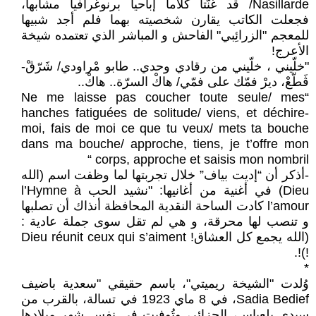
Nasillarde/ قد غنّتا كلاماً إباحيا برنوغرافيا مشابها،
فجعلت الكاتب يقارن شخصيته بهما فلم أجد شبيها
للمعجم "الزرائِبي" الفاحش و المباشر الذي تعتمده شيخة
الأعرج!
"خلّيني ، خلّيني من رقادي وحدي.. طابو مْراودي/ شَرّڨْ-
ڨَطّعْ، ديرْ فمّك على فمّي/ هاكْ السرّة.. هاكْ..
“Ne me laisse pas coucher toute seule/ mes
hanches fatiguées de solitude/ viens, et déchire-
moi, fais de moi ce que tu veux/ mets ta bouche
dans ma bouche/ approche, tiens, je t’offre mon
corps, approche et saisis mon nombril “
-أذكر أن “إديت بياف” خلال تجربتها لما وظفت اسم (الله
Dieu) في أغنية من أغانيها: "نشيد الحب l’Hymne à
l’amour كادت الساحة النقدية المحافظة أنذاك أن تصلبها
و تنصب لها محرقة، و هي لم تقل سوى جملة عادية :
(الله يجمع كل العشاق! Dieu réunit ceux qui s’aiment
!)!.
*
وُلدت "الشيخة ريميتي"، باسم حقيقي "سعدية باضيف
Sadia Bedief، في 8 ماي 1923 في تسالة، بالقرب من
سيدي بلعباس، الجزائر، وتُوفيت في نفس شهر ميلادها