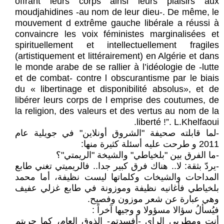
offrant leurs corps ainsi leurs plaisirs aux
moudjahidines -au nom de leur dieu-. De même, le
mouvement d extrême gauche libérale a réussi à
convaincre les voix féministes marginalisées et
spirituellement et intellectuellement fragiles
(artistiquement et littérairement) en Algérie et dans
le monde arabe de se rallier à l’idéologie de -lutte
et de combat- contre l obscurantisme par le biais
du « libertinage et disponibilité absolus», et de
libérer leurs corps de l emprise des coutumes, de
la religion, des valeurs et des vertus au nom de la
liberté !”. L.Khelfaoui.
-لما قابلته صحيفة "الشروق أونلاين" في جويلية عام
2011 و طرحت عليه أسئلة كثيرة منها:
-ما الفرق بين "بلخياطي" والشيخة "الريمتي"؟
-يردّ بثقة: لا.. هناك فرق كبير جدا.. فالريميتي تغني طابع
المداحات والشيخات وكلماتها ليست نظيفة، أما محمد
بلخياطي فأغانيه نظيفة وموزونة في طابع غزلي عفيف
وهي عبارة عن شعر موزون وفصيح.
فيُسألُ سؤالا مسؤولا و وجيها آخراً :
أنت ومطربي الراي -أفسدتم- الذوق العام، كما جريتم