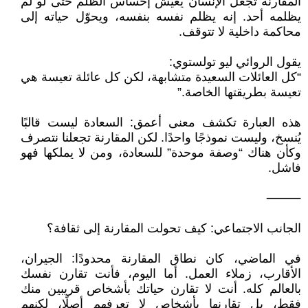
المقارنة تجعل الإنسان يعيش إحساس الظلم حتى لو لم
يظلمه أحد. إنه يظلم نفسه بنفسه، ويحوّل حياته إلى
محاكمة داخلية لا تتوقف.
يقول الروائي ليو تولستوي:
“كل العائلات السعيدة متشابهة، لكن كل عائلة تعيسة هي
تعيسة بطريقتها الخاصة.”
هذه العبارة تكشف معنى أعمق: السعادة ليست قالبًا
يُنسخ، وليست نموذجًا واحدًا. لكن المقارنة تجعلنا نتصرف
وكأن هناك “وصفة موحدة” للسعادة، ومن لا يملكها فهو
فاشل.
⸻
الجانب الاجتماعي: كيف تحولت المقارنة إلى ثقافة؟
في الماضي، كان نطاق المقارنة محدودًا: الجيران،
الأقارب، زملاء العمل. أما اليوم، فأنت تقارن نفسك
بالعالم كله. أنت لا تقارن حياتك بأشخاص قريبين منك
فقط، بل تقارنها بأشخاص لا تعرفهم أصلًا، لكنهم