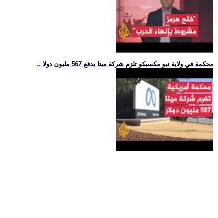
.. محكمة في ولاية نيو مكسيكو تلزم شركة ميتا بدفع 567 مليون دولا