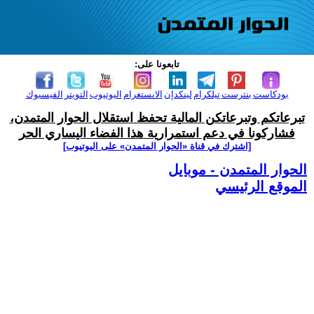
تابعونا على:
بودكاست
بنترست
تيلكرام
لينكدإن
الانستغرام
اليوتيوب
التويتر
الفيسبوك
تبرعاتكم وتبرعاتكن المالية تحفظ استقلال الحوار المتمدن،
فشاركونا في دعم استمرارية هذا الفضاء اليساري الحر
[اشترك في قناة ‫«الحوار المتمدن» على اليوتيوب]
الحوار المتمدن - موبايل
الموقع الرئيسي