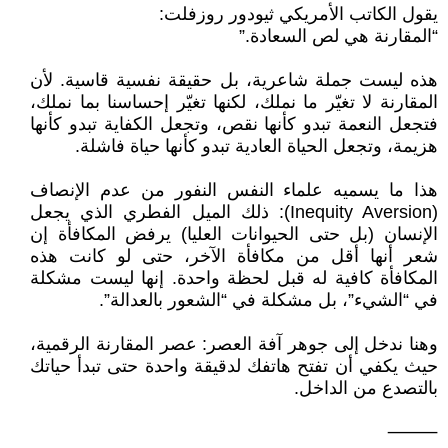
يقول الكاتب الأمريكي ثيودور روزفلت:
“المقارنة هي لص السعادة.”
هذه ليست جملة شاعرية، بل حقيقة نفسية قاسية. لأن
المقارنة لا تغيّر ما نملك، لكنها تغيّر إحساسنا بما نملك،
فتجعل النعمة تبدو كأنها نقص، وتجعل الكفاية تبدو كأنها
هزيمة، وتجعل الحياة العادية تبدو كأنها حياة فاشلة.
هذا ما يسميه علماء النفس النفور من عدم الإنصاف
(Inequity Aversion): ذلك الميل الفطري الذي يجعل
الإنسان (بل حتى الحيوانات العليا) يرفض المكافأة إن
شعر أنها أقل من مكافأة الآخر، حتى لو كانت هذه
المكافأة كافية له قبل لحظة واحدة. إنها ليست مشكلة
في “الشيء”، بل مشكلة في “الشعور بالعدالة”.
وهنا ندخل إلى جوهر آفة العصر: عصر المقارنة الرقمية،
حيث يكفي أن تفتح هاتفك لدقيقة واحدة حتى تبدأ حياتك
بالتصدع من الداخل.
⸻