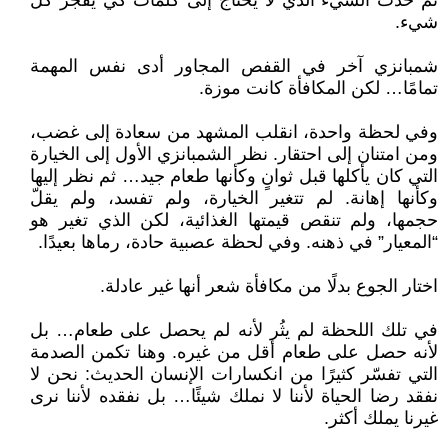
ثم حدث الشيء الذي لا يحتاج إلى كلمات كي يفجّر كل
شيء.
شمبانزي آخر في القفص المجاور أدى نفس المهمة
تمامًا… لكن المكافأة كانت موزة.
وفي لحظة واحدة، انقلب المشهد من سعادة إلى غضب،
ومن امتنان إلى احتقار. نظر الشمبانزي الأول إلى الخيارة
التي كان يأكلها قبل ثوانٍ وكأنها طعام جيد… ثم نظر إليها
وكأنها إهانة. لم تتغير الخيارة، ولم تفسد، ولم يقلّ
حجمها، ولم تنقص قيمتها الغذائية، لكن الذي تغير هو
“المعيار” في ذهنه. وفي لحظة عصبية حادة، رماها بعيدًا.
اختار الجوع بدلًا من مكافأة شعر أنها غير عادلة.
في تلك اللحظة لم يثُر لأنه لم يحصل على طعام… بل
لأنه حصل على طعام أقل من غيره. وهنا تكمن الصدمة
التي تفسّر كثيرًا من انكسارات الإنسان الحديث: نحن لا
نفقد رضا الحياة لأننا لا نملك شيئًا… بل نفقده لأننا نرى
غيرنا يملك أكثر.