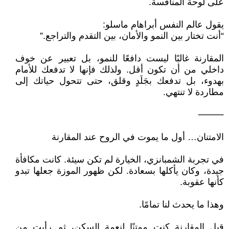
على لوحة المنافسة.
يقول عالم النفس أبراهام ماسلو:
“أنت تختار بين النمو والأمان، بين التقدم والتراجع.”
المقارنة غالبًا ليست دافعًا للنمو، بل تعبير عن خوف
داخلي من أن تكون أقل. ولذلك فإنها لا تدفعك للأمام
بهدوء، بل تدفعك بجَلَدٍ وقلق، حتى تتحول حياتك إلى
مطاردة لا تنتهي.
⸻
الامتنان… أول ما يموت في الروح عند المقارنة
في تجربة الشمبانزي، الخيارة لم تكن سيئة. كانت مكافأة
جيدة، وكان يأكلها بسعادة. لكن ظهور الموزة جعلها تبدو
كأنها عقوبة.
وهذا ما يحدث لنا تمامًا.
قبل المقارنة كنت ممتنًا لنعمة السكن، ثم رأيت من