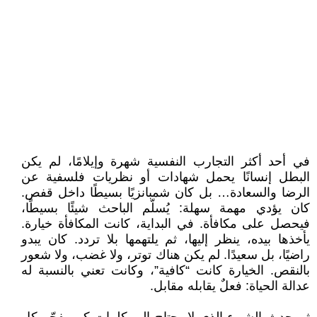
في أحد أكثر التجارب النفسية شهرة وإيلامًا، لم يكن
البطل إنسانًا يحمل شهادات أو نظريات فلسفية عن
الرضا والسعادة… بل كان شمبانزيًا بسيطًا داخل قفص.
كان يؤدي مهمة سهلة: يُسلّم الباحث شيئًا بسيطًا،
فيحصل على مكافأة. في البداية، كانت المكافأة خيارة.
يأخذها بيده، ينظر إليها، ثم يلتهمها بلا تردد. كان يبدو
راضيًا، بل سعيدًا. لم يكن هناك توتر، ولا غضب، ولا شعور
بالنقص. الخيارة كانت “كافية”، وكانت تعني بالنسبة له
عدالة الحياة: فعلٌ يقابله مقابل.