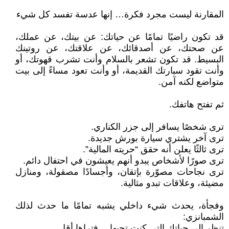
المقارنة ليست مجرد فكرة… إنها عدسة تفسد كل شيء
قد تكون راضيًا تمامًا عن حياتك: عن بيتك، عن عملك،
عن صحتك، عن أصدقائك، عن علاقتك، عن روتينك
البسيط. قد تكون تشعر بالسلام وأنت تشرب قهوتك، أو
وأنت تقود سيارتك القديمة، أو وأنت تعود مساءً إلى بيت
متواضع لكنه آمن.
ثم تفتح هاتفك.
ترى شخصًا يسافر إلى جزر الكناري.
ترى آخر يشتري سيارة بورش جديدة.
ترى ثالثًا يعلن أنه حقق “حريته المالية”.
ترى صورًا لأشخاص يبدو أنهم يعيشون في احتفال دائم.
ترى نجاحات مصوّرة بإتقان، وأجسادًا مصقولة، ومنازل
مضيئة، وعلاقات تبدو مثالية.
وفجأة، يحدث شيء داخلي يشبه تمامًا ما حدث لذلك
الشمبانزي:
تنظر إلى حياتك التي كنت تحبها… فتراها أقل.