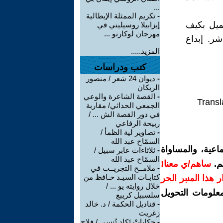
...
-
تكريم الممثلة الإيطالية
ميل بكيف
إيزابيلا روسيليني في
مهرجان لوكارنو ...
ر. إبداع
المزيد.....
كتب ودراسات
-
ديوان 24 شعر / منصور
الريكان
-
القصة الشاعرة والوعي
Transl
الجمعي الحداثي/ مقاربة
في دور القصة الش ... /
ربيحة الرفاعي
-
تصاوير لية الظمأ /
السمّاح عبد الله
اعية، والمساواة
-
ثلاثاءات عابر سبيل /
السمّاح عبد الله
م.
ساهم/ي معنا!
-
ملامــح التجريــب في
كتابـات السيـد حـافظ من
رار هذا المنبر الحر
خلال روايته يو ... /
معلومات التحويل
سلسبيل كريبع
-
قناديل الحكمة / د. خالد
زغريت
-
حكاياتْ تَكاد تُنسى / فلاح