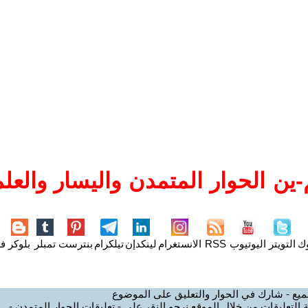
ين الحوار المتمدن واليسار والعلم
وك
التويتر
اليوتيوب
RSS
الانستغرام
لينكدإن
تيلكرام
بنترست
تمبلر
بلوكر
فل
ميع - شارك في الحوار والتعليق على الموضوع
 التعليقات من خلال الموقع نرجو النقر على - تعليقات الحوار المتمدن -