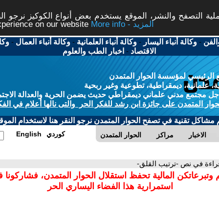
ة التصفح والنشر، الموقع يستخدم بعض أنواع الكوكيز نرجو النق
More info - المزيد
experience on our website
الفن
-
وكالة أنباء اليسار
-
وكالة أنباء العلمانية
-
وكالة أنباء العمال
-
وكا
الاقتصاد
-
اخبار الطب والعلوم
 الرئيسي لمؤسسة الحوار المتمدن
، علمانية، ديمقراطية، تطوعية وغير ربحية
ل مجتمع مدني علماني ديمقراطي حديث يضمن الحرية والعدالة الاجتم
حوار المتمدن على جائزة ابن رشد للفكر الحر والتى نالها أعلام في الفك
م مشاكل تقنية في تصفح الحوار المتمدن نرجو النقر هنا لاستخدام الموقع
كوردي
English
الاخبار
مراكز
الحوار المتمدن
راءة في نص -ترتيب القلق-
 وتبرعاتكن المالية تحفظ استقلال الحوار المتمدن، فشاركونا 
استمرارية هذا الفضاء اليساري الحر