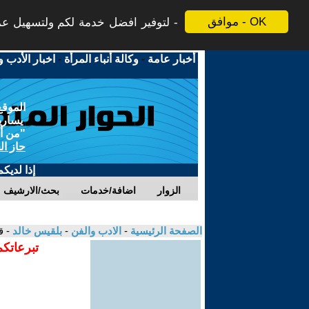
موافق - OK
لتوفير افضل خدمة لكم ولتسهيل عملي
أخبار عامة
-
وكالة أنباء المرأة
-
اخبار الأدب و
الموقع
يسارية
"من أج
حاز ال
إذا لديك
الزوار
اضافة/خدمات
بحث/الارشيف
الصفحة الرئيسية
-
الادب والفن
-
بلقيس خالد
- ق
تبرعاتكم