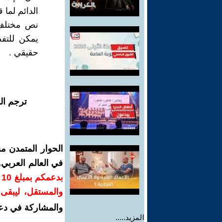
الدائم لما 
نص مختلف 
يمكن للتفص
حقيقي .
ترجم ال
الحوار المتمدن م
في العالم العربي
ب
والمستقل، ليبقى ص
والمشاركة في دع
المزيد.....