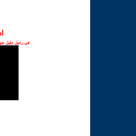
ا‫
في رحيل جليل شهبا