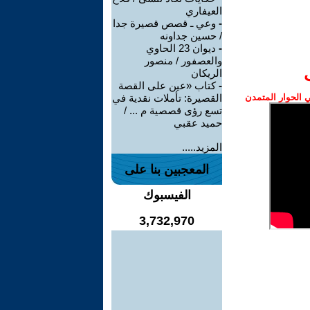
العيفاري
-
وعي ـ قصص قصيرة جدا
/ حسين جداونه
-
ديوان 23 الحاوي
والعصفور / منصور
الريكان
-
كتاب «عين على القصة
الحوار المتمدن
القصيرة: تأملات نقدية في
تسع رؤى قصصية م ... /
حميد عقبي
المزيد.....
المعجبين بنا على
الفيسبوك
3,732,970