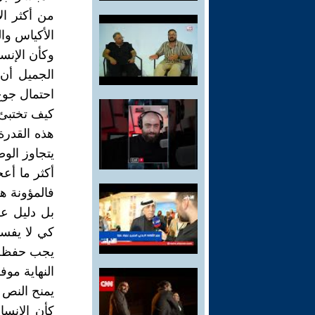
من أكثر ال
الأكياس وا
وكأن الإنس
الجميل أن
احتمال جوع،
كيف تختبئ.
هذه القدرة
يتجاوز الو
أكثر ما أعج
فالمؤونة ه
بل دليل عل
كي لا يفسد
يجب حفظه 
النهاية مو
يمنح النص بع
كأن الإنسا