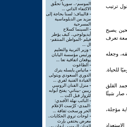
الموسم-.. سوريا تحقّق
حول ترتيب
الاكتفاء الذاتي ...
-
قاليباف: لسنا بحاجة إلى
مزيد من الدبلوماسية
المسرحية
-
السينما كسلاح
حين يصبح
أيديولوجي.. كيف يؤطر
دمعة تعرف
فيلم -المواطن المنتقم-
ال ...
-
وزير التربية والتعليم
قه، وجعله
ورئيس مؤسسة اليابان
يوقعان اتفاقية تعا ...
-
الطاغوت
ًا للحياة.
-
ماتياس يايسله يترك
الدوري السعودي ويتولى
القيادة الفنية لفري ...
جمد القلق
-
منزل الفنان الروسي
ريبين -بيناتي- يفتح أبوابه
صار شيئًا
للزوار قبل اكت ...
-
النائب نهلة الأفندي:
-المدى- كرّست الإعلام
ية مؤجلة،
الحر ورسخت ثقافة ...
-
لوحات تروي الحكايات..
معرض يحتفي بإرث
الاستعداد
الفنان الروسي إيفان بي