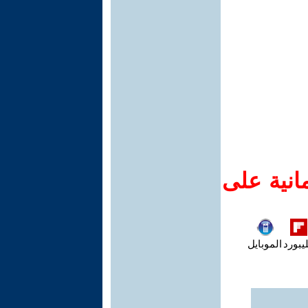
انية على
يبورد
الموبايل