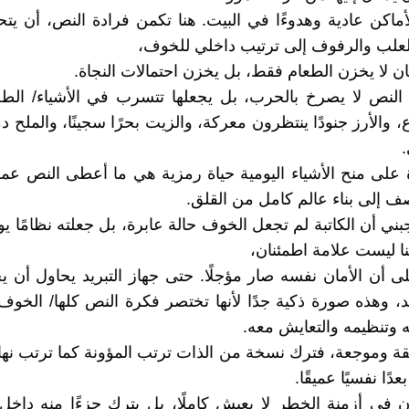
أماكن عادية وهدوءًا في البيت. هنا تكمن فرادة النص، أن يت
لعلب والرفوف إلى ترتيب داخلي للخوف،
ان لا يخزن الطعام فقط، بل يخزن احتمالات النجاة.
 النص لا يصرخ بالحرب، بل يجعلها تتسرب في الأشياء/ الط
 والأرز جنودًا ينتظرون معركة، والزيت بحرًا سجينًا، والملح 
 على منح الأشياء اليومية حياة رمزية هي ما أعطى النص عم
صف إلى بناء عالم كامل من القلق.
بني أن الكاتبة لم تجعل الخوف حالة عابرة، بل جعلته نظامًا يومي
نا ليست علامة اطمئنان،
ى أن الأمان نفسه صار مؤجلًا. حتى جهاز التبريد يحاول أن ي
، وهذه صورة ذكية جدًا لأنها تختصر فكرة النص كلها/ الخوف 
وتنظيمه والتعايش معه.
فقة وموجعة، فترك نسخة من الذات ترتب المؤونة كما ترتب نها
دًا نفسيًا عميقًا.
ن في أزمنة الخطر لا يعيش كاملًا، بل يترك جزءًا منه داخل 