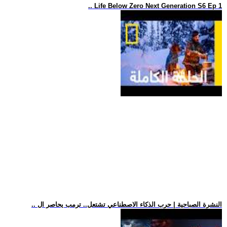
.. Life Below Zero Next Generation S6 Ep 1
.. النشرة الصباحية | حرب الذكاء الاصطناعي تشتعل.. ترمب يحاصر ال