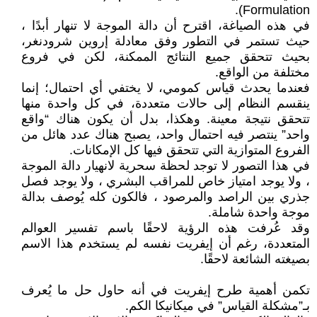
Formulation).
في هذه الصياغة، اقترح أن دالة الموجة لا تنهار أبدًا ،
حيث تستمر في التطور وفق معادلة إروين شرودنغر،
بحيث تتحقق جميع النتائج الممكنة، لكن في فروع
مختلفة من الواقع.
فعندما يحدث قياس كمومي، لا يختفي أي احتمال؛ إنما
ينقسم النظام إلى حالات متعددة، في كل واحدة منها
تتحقق نتيجة معينة. وهكذا، بدل أن يكون هناك “واقع
واحد” ينتصر فيه احتمال واحد، يصبح هناك عدد هائل من
الفروع المتوازية التي تتحقق فيها كل الإمكانات.
في هذا التصور لا توجد لحظة سحرية لانهيار دالة الموجة
، ولا يوجد امتياز خاص للمراقب البشري ، ولا يوجد فصل
جذري بين الراصد والمرصود ، فالكون كله يُوصف بدالة
موجة واحدة شاملة.
وقد عُرفت هذه الرؤية لاحقًا باسم تفسير العوالم
المتعددة، رغم أن إيفريت نفسه لم يستخدم هذا الاسم
بصيغته الشائعة لاحقًا.
تكمن أهمية طرح إيفريت في أنه حاول حل ما يُعرف
بـ”مشكلة القياس” في ميكانيكا الكم.