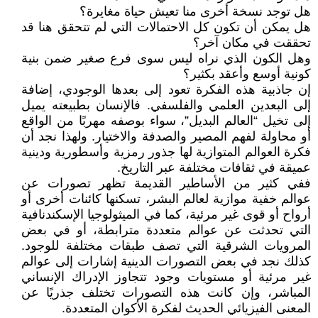
هل توجد نسخة أخرى منا تعيش حياة مغايرة؟
هل يمكن أن تكون كل الاحتمالات التي لم تتحقق هنا قد
تحققت في مكان آخر؟
وهل الكون الذي نراه ليس سوى فرع صغير ضمن بنية
كونية أوسع وأعقد بكثير؟
إن جاذبية هذه الفكرة تعود إلى بعدها الوجودي، إضافة
إلى البعدين العلمي والفلسفي. فالإنسان بطبيعته يميل
إلى تخيل “العالم البديل”، سواء بوصفه مهربًا من الواقع
أو محاولة لفهم المصير والصدفة والاختيار. ولهذا نجد أن
فكرة العوالم المتوازية لها جذور رمزية وأسطورية ودينية
عميقة في ثقافات مختلفة عبر التاريخ.
ففي كثير من الأساطير القديمة تظهر تصورات عن
عوالم خفية موازية لعالم البشر، تسكنها كائنات أخرى أو
أرواح أو قوى غير مرئية، كما في الميثولوجيا الإسكندنافية
التي تحدثت عن عوالم متعددة مترابطة، أو في بعض
المرويات الشرقية التي تصف طبقات مختلفة للوجود.
كذلك نجد في بعض التصورات الدينية إشارات إلى عوالم
غير مرئية أو مستويات وجود تتجاوز الإدراك الإنساني
المباشر، وإن كانت هذه التصورات تختلف جذريًا عن
المعنى الفيزيائي الحديث لفكرة الأكوان المتعددة.