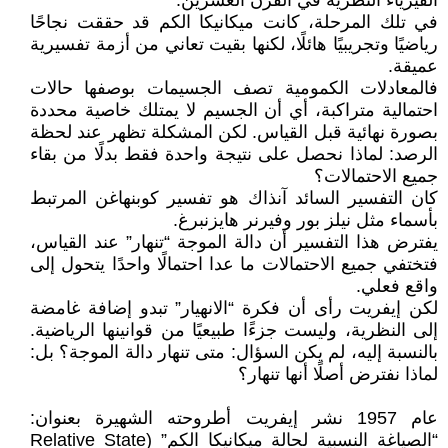
الفيزياء النظرية في القرن العشرين.
في تلك المرحلة، كانت ميكانيكا الكم قد حققت نجاحًا
رياضيًا وتجريبيًا هائلًا، لكنها بقيت تعاني من أزمة تفسيرية
عميقة.
فالمعادلات الكمومية تصف الجسيمات بوصفها حالات
احتمالية متراكبة، أي أن الجسيم لا يمتلك خاصية محددة
بصورة نهائية قبل القياس. لكن المشكلة تظهر عند لحظة
الرصد: لماذا نحصل على نتيجة واحدة فقط بدلًا من بقاء
جميع الاحتمالات؟
كان التفسير السائد آنذاك هو تفسير كوبنهاغن المرتبط
بأسماء مثل نيلز بور وفيرنر هايزنبرغ.
يفترض هذا التفسير أن دالة الموجة “تنهار” عند القياس،
فتختفي جميع الاحتمالات ما عدا احتمالًا واحدًا يتحول إلى
واقع فعلي.
لكن إيفريت رأى أن فكرة “الانهيار” تبدو إضافة غامضة
إلى النظرية، وليست جزءًا طبيعيًا من قوانينها الرياضية.
بالنسبة إليه، لم يكن السؤال: متى تنهار دالة الموجة؟ بل:
لماذا نفترض أصلًا أنها تنهار؟
عام 1957 نشر إيفريت أطروحته الشهيرة بعنوان:
“الصياغة النسبية لحالة ميكانيكا الكم” (Relative State