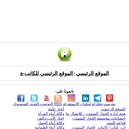
الموقع الرئيسي
الموقع الرئيسي للكاتب-ة
|
تابعونا على:
بنترست
تيلكرام
لينكدإن
الانستغرام
RSS
اليوتيوب
التويتر
الفيسبوك
الموقع الرئيسي
أخبار عامة
هيئة ادارة الحوار المتمدن - للإتصال بنا
وكالة أنباء المرأة
إحصائيات مؤسسة الحوار المتمدن
اخبار الأدب والفن
قواعد النشر
وكالة أنباء اليسار
ابرز كتاب / كاتبات الحوار المتمدن
وكالة أنباء العلمانية