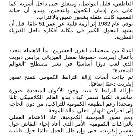
العاطفي، قليل التواصل، ومنغلق حتى داخل أسرته. كما
عانى من إدمان الكحول والتدخين، ويبدو أن حياته
النفسية كانت مثقلة بشعور عميق بالاغتراب.
توفي عام 1982 إثر أزمة قلبية عن عمر 51 عامًا، قبل أن
يشهد التحول الكبير في مكانة أفكاره داخل الفيزياء
النظرية.
ابتداءً من سبعينيات القرن العشرين، بدأ الاهتمام يتجدد
بأعمال إيفريت، خصوصًا بفضل الفيزيائي برايس ديويت
الذي لعب دورًا أساسيًا في نشر مصطلح “العوالم
المتعددة”.
ثم جاءت أبحاث إزالة الترابط الكمومي لتمنح تصور
إيفريت دعمًا إضافيًا.
فإزالة الترابط لا تثبت وجود الأكوان المتعددة بصورة
مباشرة، لكنها تفسر كيف يبدو العالم الكلاسيكي ثابتًا
ومحددًا رغم الطبيعة الكمومية للتراكب، من دون الحاجة
إلى افتراض “انهيار” فعلي لدالة الموجة.
ومع تطور الحوسبة الكمومية، عاد الاهتمام العملي
بالتراكبات الكمومية، الأمر الذي أعاد إحياء النقاش حول
تفسير إيفريت، حتى وإن ظل الجدل قائمًا حول قابليته