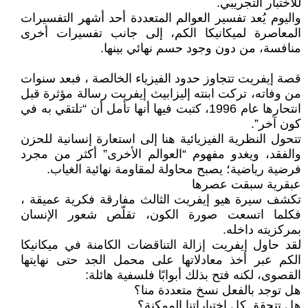
للاختبار التجريبي.
واليوم يُعد تفسير العوالم المتعددة أحد أشهر التفسيرات
المعاصرة لميكانيكا الكم، إلى جانب تفسيرات أخرى
منافسة، من دون وجود حسم نهائي بينها.
قصة إيفريت تتجاوز حدود الفيزياء الخالصة ، فبعد سنوات
من وفاته، تركت ابنته إليزابيث إيفريت رسالة مؤثرة قبل
انتحارها عام 1996، كتبت فيها أنها تأمل أن “تلتقي به في
كون آخر”.
تتحول النظرية الفيزيائية هنا إلى استعارة إنسانية للحزن
والفقد، ويغدو مفهوم “العوالم الأخرى” أكثر من مجرد
فرضية رياضية؛ يصبح محاولة لمقاومة نهائية الغياب.
عبقرية سبقت عصرها
تكشف سيرة هيو إيفريت الثالث مفارقة فكرية عميقة ،
فكلما اتسعت صورة الكون، تقلّص شعور الإنسان
بمركزيته داخله.
لقد حاول إيفريت إزالة التناقضات الكامنة في ميكانيكا
الكم عبر أخذ معادلاتها على محمل الجد حتى نهايتها
القصوى، لكنه فتح بذلك أبوابًا فلسفية هائلة:
هل توجد بالفعل نسخ متعددة منا؟
هل تتحقق كل اختياراتنا الممكنة؟