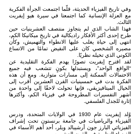
وفي تاريخ الفيزياء الحديثة، قلّما اجتمعت الجرأة الفكرية
مع العزلة الإنسانية كما اجتمعتا في سيرة هيو إيفريت
الثالث.
فهذا الشاب الذي لم يتجاوز منتصف العشرينيات حين
طرح إحدى أكثر الأفكار راديكالية في تاريخ ميكانيكا الكم،
انتهى إلى حياة يغلب عليها الانطواء والتهميش، وكأن
مصيره الشخصي كان على النقيض تمامًا من الاتساع
الكوني الذي تخيله نظريًا.
لقد اقترح إيفريت تصورًا يهدم الفكرة التقليدية عن
“الواقع الواحد”، ويستبدلها بكونٍ تتشعب فيه جميع
الاحتمالات الممكنة إلى مسارات متوازية. ومع أن هذه
الفكرة بدت في خمسينيات القرن العشرين أقرب إلى
الخيال الميتافيزيقي، فإنها تحولت لاحقًا إلى واحدة من
أشهر التفسيرات المطروحة في فيزياء الكم، وأكثرها
إثارة للجدل الفلسفي.
وُلد إيفريت عام 1930 في الولايات المتحدة، ودرس
الفيزياء والرياضيات في جامعة برنستون تحت إشراف
الفيزيائي البارز جون أرشيبالد ويلر، أحد أهم الأسماء في