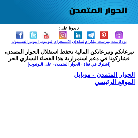
تابعونا على:
بودكاست
بنترست
تيلكرام
لينكدإن
الانستغرام
اليوتيوب
التويتر
الفيسبوك
تبرعاتكم وتبرعاتكن المالية تحفظ استقلال الحوار المتمدن،
فشاركونا في دعم استمرارية هذا الفضاء اليساري الحر
[اشترك في قناة ‫«الحوار المتمدن» على اليوتيوب]
الحوار المتمدن - موبايل
الموقع الرئيسي