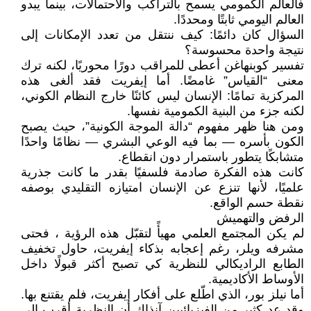
فالعالم الكمومي يسمح بالتراكب والاحتمالات، بينما يبدو
العالم اليومي ثابتًا ومحددًا.
السؤال كان دائمًا: كيف ننتقل من تعدد الإمكانات إلى
نتيجة واحدة محسوسة؟
تفسير كوبنهاغن أعطى للمراقب دورًا محوريًا، لكنه ترك
معنى “القياس” غامضًا. أما إيفريت فقد ألغى هذه
المركزية تمامًا: الإنسان ليس كائنًا خارج النظام الكوني،
لكنه جزء من البنية الكمومية نفسها.
ومن هنا ظهر مفهوم “دالة الموجة الكونية”، حيث يصبح
الكون بأسره — بما فيه الوعي البشري — نظامًا واحدًا
متشابكًا يتطور باستمرار دون انقطاع.
كانت هذه الفكرة صادمة فلسفيًا بقدر ما كانت جذرية
علميًا، لأنها تنزع عن الإنسان امتيازه التقليدي بوصفه
نقطة حسم الواقع.
الرفض والتهميش
لم يكن المجتمع العلمي مهيأً لتقبّل هذه الرؤية ، فحتى
مشرفه ويلر، رغم إعجابه بذكاء إيفريت، حاول تخفيف
الطابع الراديكالي للنظرية كي تصبح أكثر قبولًا داخل
الأوساط الأكاديمية.
أما نيلز بور، الذي اطّلع على أفكار إيفريت، فلم يقتنع بها.
وقد عد كثير من الفيزيائيين آنذاك أن النظرية أقرب إلى