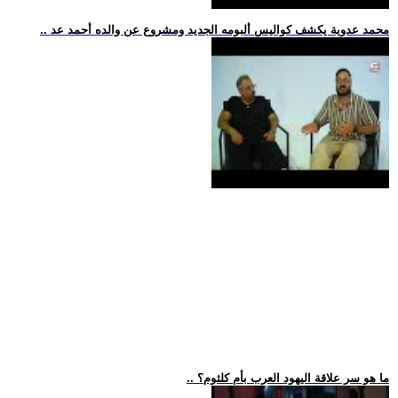
.. محمد عدوية يكشف كواليس ألبومه الجديد ومشروع عن والده أحمد عد
.. ما هو سر علاقة اليهود العرب بأم كلثوم؟