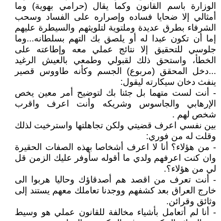
الوزارة باسم القانون وكما يقال (حرامي بهوية) وما
أمثالي إلا ضحايا فساده وإصراره على الفساد وسحب
الشرفاء بطرق عديدة وملتوية لتلويثهم والسيطرة عليهم
إما أن تكون عبدا له أو يلصق بك التهم بسلطانه...وما
جلوسي للتحقيق إلا نتائج عملي معه وإطاعته على
الخطأ، واستحق ذلك لقبولي وطمعي بالعيش الرغيد
...دخل المحقق (مربوع) الجسم وكأنه طاووس قصير
ينفث دخان سيكارته ليقول:
- أنت لست متهما بل جئنا بك لتوضيح أمر معين يخص
الإرهابي والجاسوس وشريكه وأنت اعرف واقرب
شخص لهم .
بين نفسي اعرف قضيتي ولكن تجاهلتها واسترخيت لذلك
وقلت له من فوري:
- من هؤلاء؟ أنا لا اعرف أشخاصا بهذه الصفات الحقيرة
وان كنت اعرفهم ولدي ما أقوله سأوفر عليك الزمن قل
لي من هؤلاء؟.
- أنت تعرف من اقصد هم أصدقاؤك وحاليا هربوا الى
خارج العراق بعد كشفهم ووجدنا تعاملك معهم يستند إلى
وثائق وقرائن.
- أنا لم أتعامل بأشياء مخالفة للقانون عملي هو وسيط