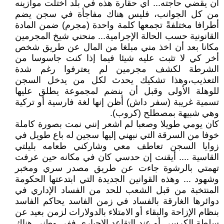
أن يقضي حاجته... أي حقارة هذه في بلد اختلت موازينه
من كل الجوانب، فليس هناك مفاجأة في سجن يضم
أطرافا مختلفةً تجمعها كلمة واحدة (مجرم) ضمن المادة
القانونية حسب الحالة الإجرامية... منحني شيخ المجرمين
مكانا بعد أن اخذ مني مبلغا من المال عن طريق شخص
أخر كي لا تثبت عليه شيئا فيما إذا كنت جاسوسا من
الشرطة لكشف مجرمين لم يعترفوا رغم شدة
التعذيب،وهذا تشكيك يحدث لكل من يدخل السجن
للوهلة الأولى وقبل أن ينضم لمجموعة يطلق عليها
تسمية غريبة (سفر داش) أظن إنها لغة فارسية أو تركية
وهي شبيهة بمصطلح (كروب).
كان يومي طويلا وصعبا لم اشعر إنني نمت بصورة كاملة
خوفا من السرقة التي نبهني إليها سجين له باع طويل في
زوايا السجن تعاطف معي وشاركني طعامه بليلتي
القاسية .... أيقنت إن حدسي كان في مكانه حين عرفت
تهمتي بالرشوة جاءت عن طريق مصدر سري ومخبر
وشهود ... وهذه القوانين الجديدة التي ابتدعتها الحكومة
المنتخبة من قبل الشعب للحد من الفساد الإداري في
دوائرها الغارقة بالفساد في زمن الفاسد يحاكم الفاسد
بنظام الإزاحة والبقاء أو الامتلاء بالدولارات لزمن بعيد عن
سلطة الكرسي أو عند التقاعد الإجباري ففي وطني هناك