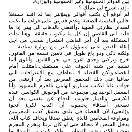
بين الدوائر الحكومية وغير الحكومية والوزارة.
- إذن اشرح لي عملك ؟
لم أتوقع أن يكتب أقوالي ويقوّلني بما لم اقله مستغلا
حالتي النفسية الصعبة وعدم قدرتي على قراءة ما يكتب
لفقدان نظارتي الطبية ،وأقنعني بالذهاب الى بيتي إذا ما
قلت الى القاضي إن كل ما مكتوب حقيقة...وهنا بدأت
المشكلة بعد أن أمر القاضي استمرار سجني من اجل
إلقاء القبض على مسؤول كبير من وزارة سيادية ....
ولكنه ذكي وذو باع طويل في تأمين نفسه من القانون.
خرج وتركني وحدي اغرق في بحر القانون وأتلوى ألما
نفسيا من شدة الخوف على مستقبلي..امتثلت أمام
القضاء،ولكن القضاء لا يتعاطف مع الاعترافات التي
صاغها علي ذلك المحقق المغرض بعد أن ارتشى من
جهات عليا ليكتب سيناريو اتهامي بالجرم المشهود وأنا
المغفل الوحيد بين مجموعة من الوحوش الكواسر, عبدة
الكرسي والدينار..حاولت الدفاع عن نفسي بعد أن
نصحني أصدقاء يخصونه أن اكذب لكي( أنجو)
و(انجي)..لان القضاء في بلدي يعشق كذب المجرمين
ومراوغة المحامين فالذي ينطق صدقا ويخاف كتاب الله،
يدخل السجن لا محالة حتى لو كان بريئا ويخرج المجرم
بمجرد الكذب على القضاة ... ولكن كنت من الصدق ما