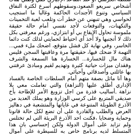
أشخاص سريعو الصعود،وسقوطهم أسرع لكثرة النفاق
السياسي وتنوع الأجندات الحاكمة وغالبا ما استجيب
لحواسي وهي تنبهني عن خطر آت وتلعب لعبة التخمينات
والتكهنات، والتوقعات لأجد نفسي أمام حالة حقيقة
ملموسة تحاول الإيقاع بي أو ابتزازي، ورغم معرفتي بكل
ذلك لا أتجنبها ولا آخذ أي احتياط لحمايتي لذلك كنت دائما
الخاسر، وفي نهاية كل فشل متوقع، اضحك ملء فمي...
التهمة لا ضحك فيها، حقيقتها مرة وعاقبتها السجن فليس
هناك مال للخسارة... الخسارة هنا السمعة والشرف
وفقدان ميزات حياتية كثيرة وتهديم لقيم ومبادئ عرفتني
بها عائلتي وأصدقائي وأحبائي.
وها أنا ماثل بصفة متهم أمام السلطات الخاصة بالفساد
الإداري أطلق عليها (النزاهة) والتي تعاملت معي بلا
نزاهة ,أساليب قذرة من اجل تزويغ الأمر للإطاحة بأخ
صديقي المتربع على كرسي الوزارة وهو يملك العديد من
الأذرع الطويلة المتنوعة في غاياتها والمتشعبة في دهاليز
العرض والطلب والقادرة على أن تضع لكل حالة قانونا
وحماية وضحايا ،فكنت احد الأذرع البريئة التي لم تختلس
ولم تزايد على أموال الدولة ولكن إحساسي بان هذا
المتسلط لديه برنامج خاص به للسيطرة على أموال