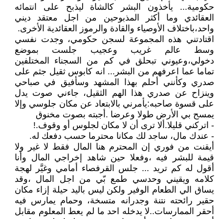
حكومية... يأخذون البشر كالشاة ليذبح على انتمائه
العقائدي وما أكثر المذبوحين من اجل معتقد ديني
واحد،باختلاف الأوصياء والقادة والرموز العقائدية الأخرى.
اقتادتني هذه المجموعة لسجن حكومي، وجدت نفسي
وسط عالم غريب وعجيب جلست بموضع
دخولي،وعيوني تبحلق في كم من السجناء المختلفين
تماما عما اعرفهم من البشر... انه كابوس ثقيل جثم على
صدري وكأنني أحلم بهذا المشهد وسأفيق في صباحي
وينزاح عن صدري هذا الهم الثقيل، جاءني صوت يدل
على قسوة صاحبه:يأمرني بالابتعاد عن مكان جلوسي وإلا
يمسح بي الأرض طولا وعرضا .أجبته بصوت مخنوق
- اتركني قليلا.ألا ترى أن لا مكان لجلوس أو وقوف.!
- عندك مال، ساجد لك مكانا محترما حسب دفعك له.
أيقنت من فوري إن المحترم هنا المال فقط لا غير ولا
قيمة للبشر فيه ،وفعلا حين شاهد إخراجي المال وأنا
أقول له كم تريد ... جلس القرفصاء أمامي وغيَّر لهجة
كلامه ويقيني وحدسي طمع بّي من اجل المال ،وقد
يساق الي الطعام الوفير ولكن ليس باليد حيلة إزاء مكان
حقير رائحته نتنة وجدرانه متسخة، وحمام يمارس فيه
أحقر الممارسات..لا يدخله احد ما لم يعط المعلوم مقابل