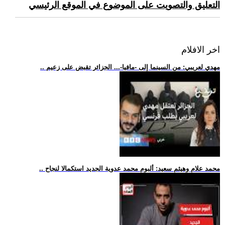
التعليق والتصويت على الموضوع في الموقع الرئيسي
اخر الافلام
.. مهدي لعريبي: من السينما إلى -مافيا-... الجزائر تقبض على زعيم
.. محمد علام وهيثم سعيد: ألبوم محمد عدوية الجديد استكمالا لنجاح