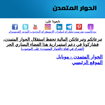
تابعونا على:
بودكاست
بنترست
تيلكرام
لينكدإن
الانستغرام
اليوتيوب
التويتر
الفيسبوك
تبرعاتكم وتبرعاتكن المالية تحفظ استقلال الحوار المتمدن،
فشاركونا في دعم استمرارية هذا الفضاء اليساري الحر
[اشترك في قناة ‫«الحوار المتمدن» على اليوتيوب]
الحوار المتمدن - موبايل
الموقع الرئيسي