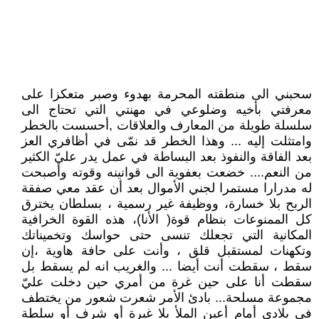
سحبني الى منطقته المحرمة بهدوء وصبر متعكزا على
معرفتي بأخيه وضلوعي في مهنتي التي تحتاج الى
سلسلة طويلة من المعارف والعلاقات ,أحسست بالخطر
وامتثلت إليه ... وهذا الخطر قد نمّى في أظافري العز
بعد الفاقة والنفوذ بعد البساطة في عمل يدر عليّ الكثير
من النعم.... خضعت بعفوية الى قوانينه وقوته وأصبحت
له مدرارا مستمرا لجني الأموال بعد أن عقد معي صفقة
الربح بلا خسارة، ووظيفة غير رسمية ، بسلطان يخترق
كل الممنوعات بنظام قوة( الأنا)، هذه القوة الخرافية
المكانية التي تجعلك تنسى حتى حواسك وتخميناتك
وتكهنات لمستقبل قلق ، وأنت على حافة هاوية ،إن
سقط ، سقطت أنت أيضا ... والغريب انه لم يسقط بل
سقطت أنا على حين غرة من أمري حين دخلت عليّ
مجموعة مسلحة... بادئ الأمر شعرت شعور من يختطف
في بلادي أمام أعين الملأ بلا غيرة أو شرف أو سلطة