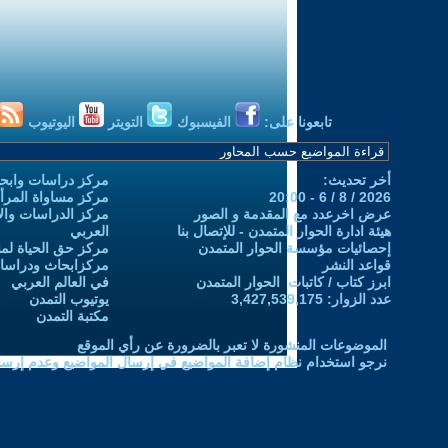
تابعونا على:
الفيسبوك
التويتر
اليوتيوب
أخر تحديث:
مركز دراسات وابحا
2026 / 8 / 6 - 20:00
مركز مساواة المرأ
عرض اخرعدد مع المقدمة و الصور
مركز الدراسات والاب
هيئة ادارة الحوار المتمدن - للإتصال بنا
العربي
إحصائيات مؤسسة الحوار المتمدن
مركز حق الحياة لمن
قواعد النشر
مركزابحاث ودراسات 
ابرز كتاب / كاتبات الحوار المتمدن
في العالم العربي
عدد الزوار: 3,427,539,175
يوتيوب التمدن
مكتبة التمدن
الموضوعات المنشورة لا تعبر بالضرورة عن رأي الموقع
نرجو استخدام نظام إضافة المواضيع في إرسال المواضيع وعدم إرساله