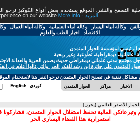
ة التصفح والنشر، الموقع يستخدم بعض أنواع الكوكيز نرجو النق
More info - المزيد
experience on our website
الفن
-
وكالة أنباء اليسار
-
وكالة أنباء العلمانية
-
وكالة أنباء العمال
-
وكا
الاقتصاد
-
اخبار الطب والعلوم
 الرئيسي لمؤسسة الحوار المتمدن
، علمانية، ديمقراطية، تطوعية وغير ربحية
ل مجتمع مدني علماني ديمقراطي حديث يضمن الحرية والعدالة الاجتم
حوار المتمدن على جائزة ابن رشد للفكر الحر والتى نالها أعلام في الفك
م مشاكل تقنية في تصفح الحوار المتمدن نرجو النقر هنا لاستخدام الموقع
كوردي
English
الاخبار
مراكز
الحوار المتمدن
الحمار الأصفر العالمي (يحرن)
 وتبرعاتكن المالية تحفظ استقلال الحوار المتمدن، فشاركونا 
استمرارية هذا الفضاء اليساري الحر