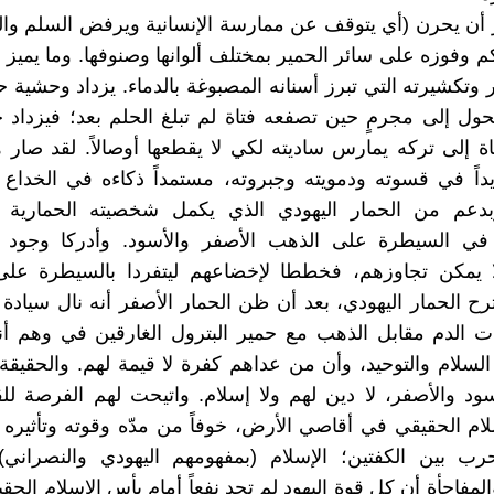
 أن يحرن (أي يتوقف عن ممارسة الإنسانية ويرفض السلم وال
م وفوزه على سائر الحمير بمختلف ألوانها وصنوفها. وما يميز ه
ر وتكشيرته التي تبرز أسنانه المصبوغة بالدماء. يزداد وحشية 
حول إلى مجرمٍ حين تصفعه فتاة لم تبلغ الحلم بعد؛ فيزداد حر
ة إلى تركه يمارس ساديته لكي لا يقطعها أوصالاً. لقد صار ه
داً في قسوته ودمويته وجبروته، مستمداً ذكاءه في الخداع
وبدعم من الحمار اليهودي الذي يكمل شخصيته الحمارية 
في السيطرة على الذهب الأصفر والأسود. وأدركا وجود
ا يمكن تجاوزهم، فخططا لإخضاعهم ليتفردا بالسيطرة على
ترح الحمار اليهودي، بعد أن ظن الحمار الأصفر أنه نال سيادة ا
ت الدم مقابل الذهب مع حمير البترول الغارقين في وهم أ
لسلام والتوحيد، وأن من عداهم كفرة لا قيمة لهم. والحقيقة 
سود والأصفر، لا دين لهم ولا إسلام. واتيحت لهم الفرصة ل
ام الحقيقي في أقاصي الأرض، خوفاً من مدّه وقوته وتأثيره
رب بين الكفتين؛ الإسلام (بمفهومهم اليهودي والنصراني) 
لمفاجأة أن كل قوة اليهود لم تجدِ نفعاً أمام بأس الإسلام الحقي