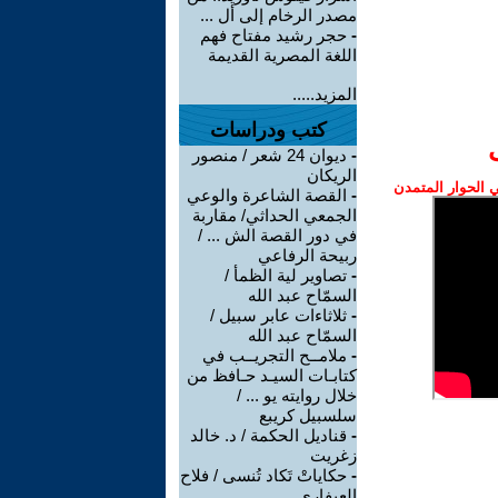
مصدر الرخام إلى أل ...
-
حجر رشيد مفتاح فهم
اللغة المصرية القديمة
المزيد.....
كتب ودراسات
-
ديوان 24 شعر / منصور
الريكان
الحوار المتمدن
-
القصة الشاعرة والوعي
الجمعي الحداثي/ مقاربة
في دور القصة الش ... /
ربيحة الرفاعي
-
تصاوير لية الظمأ /
السمّاح عبد الله
-
ثلاثاءات عابر سبيل /
السمّاح عبد الله
-
ملامــح التجريــب في
كتابـات السيـد حـافظ من
خلال روايته يو ... /
سلسبيل كريبع
-
قناديل الحكمة / د. خالد
زغريت
-
حكاياتْ تَكاد تُنسى / فلاح
العيفاري