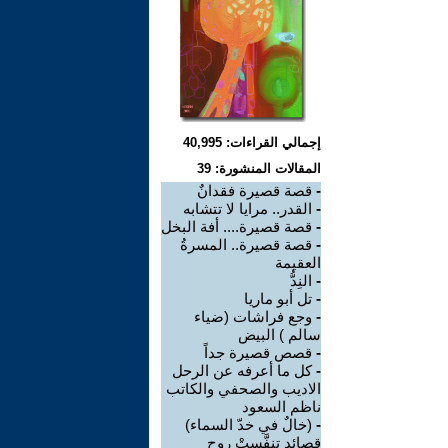
إجمالي القراءات: 40,995
المقالات المنشورة: 39
-
قصة قصيرة فقدانٌ
-
القدر.. مرايا لا تتشابه
-
قصة قصيرة.... أفة البخل
-
قصة قصيرة.. المسرةُ
العقيمة
-
النِدُّ
-
تل أبو ماريا
-
وجع فراشات (ضياء
سالم ) البيض
-
قصص قصيرة جداً
-
كل ما أعرفه عن الرحل
الاديب والصحفي والكاتب
ناظم السعود
-
(خالٌ في خدّ السماء)
قصائد تنفَّستْ روح