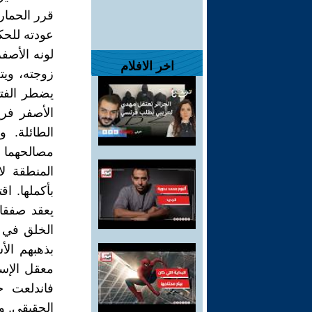
قرر الحمار
عودته للحك
لونه الأصف
اخر الافلام
زوجته، ويت
يضطر الفتا
الأصفر فري
الطائلة. 
مصالحهما 
المنطقة ل
بأكملها. اق
يعقد صفقا
الخلق في ا
بذهبهم الأ
معقل الإسل
فاندلعت ح
الحقيقي. وا