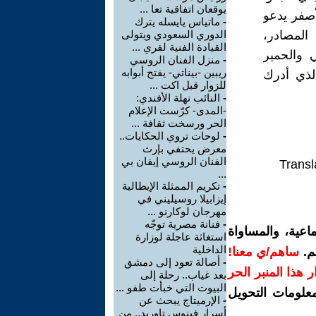
يوقعان اتفاقية تعا ...
أصفر يدعو
-
ماتياس يايسله يترك
المصادر،
الدوري السعودي ويتولى
القيادة الفنية لفري ...
ي والحمير
-
منزل الفنان الروسي
ريبين -بيناتي- يفتح أبوابه
الذي أدرك
للزوار قبل اكت ...
-
النائب نهلة الأفندي:
-المدى- كرّست الإعلام
الحر ورسخت ثقافة ...
-
لوحات تروي الحكايات..
معرض يحتفي بإرث
الفنان الروسي إيفان بي
Transl
...
-
تكريم الممثلة الإيطالية
إيزابيلا روسيليني في
مهرجان لوكارنو ...
-
فنانة مصرية توجّه
اعية، والمساواة
استغاثة عاجلة لوزارة
الداخلية
م.
ساهم/ي معنا!
-
أصالة تعود إلى دمشق
رار هذا المنبر الحر
بعد غياب.. رحلة إلى
البيوت التي خبأت طفو ...
معلومات التحويل
-
الإرميتاج يبحث عن
أسرار فينوس تاوريد.. من