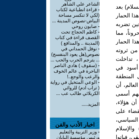
الشاعر علي الشاهر
سلام) بعد
-
قراءة انطباعية لكتاب
ذا الحمار
(لكي لا تنكسر مساحة
البياض-نصوص المدينة ...
حين تضربه
-
صابون روحي
-
كاظم الحجاج تحت
وناً، مما
القصف قراءة في كتاب
ذا الحمار
(المدينة .. والمدافع )
-
نوفل الحمداني في
 من ثروته
نصوص(هل يعود البنفسج)
، تداخلت
... يترجم الحرب والحب ...
-
(سقوف ) هادي الناصر
 أسود في
الباحرة في عالم الخوف
 المنطقة
والرعب والوجع..!
-
الوعي المتخيل في رواية
لعالم، أن
( تراب ادم) للروائي
نهم أسمى
الكربلائي طالب عب ...
أن هؤلاء،
المزيد.....
لقضاء على
 السياسي،
اخبار الأدب والفن
والإسلام
-
وزير التربية والتعليم
قي، فباتوا
ورئيس مؤسسة اليابان