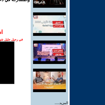
ا‫
في رحيل جليل شهبا
المزيد.....