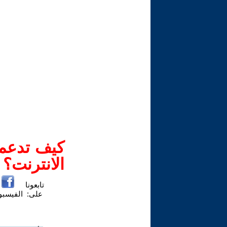
كيف تدعم-
الانترنت؟
تابعونا
على:
الفيسب