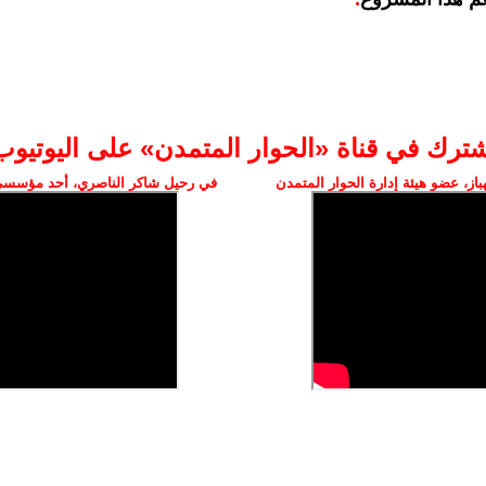
شترك في قناة «الحوار المتمدن» على اليوتيوب
ز، عضو هيئة إدارة الحوار المتمدن
في رحيل شاكر الناصري، أحد مؤسسي 