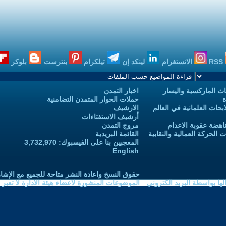
RSS
الانستغرام
لينكد إن
تيلكرام
بنترست
بلوكر
ث الماركسية واليسار
اخبار التمدن
ة
حملات الحوار المتمدن التضامنية
حاث العلمانية في العالم
الارشيف
أرشيف الاستفتاءات
اهضة عقوبة الاعدام
مروج التمدن
الحركة العمالية والنقابية
القائمة البريدية
المعجبين بنا على الفيسبوك: 3,732,970
English
حقوق النسخ واعادة النشر متاحة للجميع مع الإشا
ا بواسطة البريد الكتروني
الموضوعات المنشورة لاعضاء هيئة الادارة لا تعبر