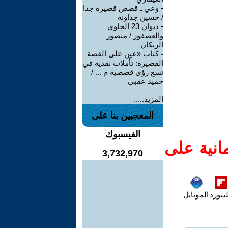
-
وعي ـ قصص قصيرة جدا
/ حسين جداونه
-
ديوان 23 الحاوي
والعصفور / منصور
الريكان
-
كتاب «عين على القصة
القصيرة: تأملات نقدية في
تسع رؤى قصصية م ... /
حميد عقبي
المزيد.....
المعجبين بنا على
الفيسبوك
انية على
3,732,970
يبورد
الموبايل