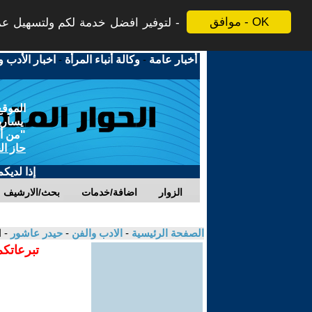
موافق - OK
لتوفير افضل خدمة لكم ولتسهيل عملي
أخبار عامة
-
وكالة أنباء المرأة
-
اخبار الأدب و
الموقع
يسارية
"من أج
حاز ال
إذا لديك
الزوار
اضافة/خدمات
بحث/الارشيف
الصفحة الرئيسية
-
الادب والفن
-
حيدر عاشور
- 
تبرعاتكم