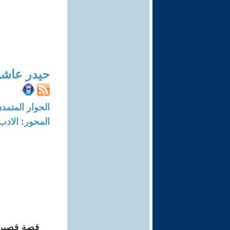
حيدر عاشو
الحوار المتمدن-العدد: 8664 - 6
المحور: الادب
قصة قصير