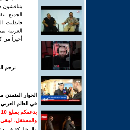
يتناقشون ف
الجميع لت
فانقلبت ال
العربية بم
أخيراً من ك
ترجم ال
الحوار المتمدن م
في العالم العربي
ب
والمستقل، ليبقى ص
والمشاركة في دع