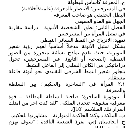
ج. المعرفة كأساس للبطولة
في المسرحيتين: الانتصار بالمعرفة (علمية/أخلاقية)
البطل الحقيقي هو صاحب المعرفة
الجهل هو العدو الحقيقي
الفصل الثاني: تطور الشخصية الأنثوية - دراسة مقارنة
في تمثيل المرأة بين المسرحيتين
تمهيد: الانزياح عن النمط النسائي النمطي
يشكل تمثيل الأنوثة مدخلاً أساسياً لفهم رؤية شعير
التنويرية، حيث يقدم نماذج نسائية متحررة من الصور
النمطية (الضحية أو التابع). عبر المسرحيتين، تحول
دراماتيكي من الكائن السلبي إلى الفاعل النشط.
يتجاوز شعير النمط الشرقي التقليدي نحو أنوثة فاعلة
مستقلة.
٢.١ المرأة في "الساحرة والحكيم": بين السلطة
والمعرفة
أ. تيودورة الساحرة: صاحبة السلطة المطلقة – قوة
معرفية مشوهة، تتحدى الملكة : "لقد كنت آخر من امتلك
أسرار تلك الطلاسم"[10]).
ب. الملكة دلوكة: الحاكمة المتوازنة – مشاورتها للحكبم.
ج. الخادمتان (تي، نفر): الشعبية الناقدة : "سوف تهزم