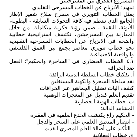
المشروع الفكري بين المسرحيتين
تمهيد: الانزياح عن الخطاب المسرحي التقليدي
يمثل الخطاب التنويري في مسرح صلاح شعير الإطار
الجامع الذي تنتظم فيه كافة التحولات السابقة - البطولة،
الأنوثة، التقنية - ضمن رؤية فكرية متكاملة. من خلال
المقارنة بين المسرحيتين، نكتشف استراتيجية خطابية
واضحة في الانزياح عن الخطابات المسرحية التقليدية
نحو خطاب تنويري معاصر يجمع بين العمق الفلسفي
والواقعية الاجتماعية.
٤.١ الخطاب الحضاري في "الساحرة والحكيم": العقل
ضد الخرافة
أ. تفكيك خطاب السلطة الدينية الزائفة
نقد سلطة السحرة والكهنة المستغلين
كشف آليات تضليل الجماهير عبر الخرافات
تقديم العلم كبديل عن المعجزات الوهمية
ب. خطاب الهوية الحضارية
المشاهد الدالة:
- الحكيم راع يكتشف الخدع العلمية في المقبرة
- انتصار المنطق العلمي على السحر والدجل
- التأكيد على أصالة العلم المصري القديم
ج. خطاب العقلانية