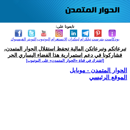
تابعونا على:
بودكاست
بنترست
تيلكرام
لينكدإن
الانستغرام
اليوتيوب
التويتر
الفيسبوك
تبرعاتكم وتبرعاتكن المالية تحفظ استقلال الحوار المتمدن،
فشاركونا في دعم استمرارية هذا الفضاء اليساري الحر
[اشترك في قناة ‫«الحوار المتمدن» على اليوتيوب]
الحوار المتمدن - موبايل
الموقع الرئيسي