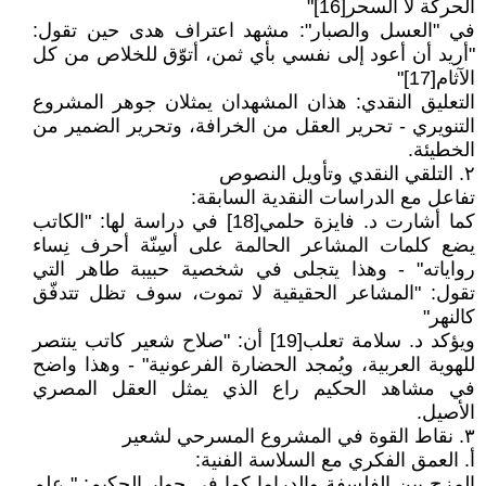
الحركة لا السحر[16]"
في "العسل والصبار": مشهد اعتراف هدى حين تقول:
"أريد أن أعود إلى نفسي بأي ثمن، أتوّق للخلاص من كل
الآثام[17]"
التعليق النقدي: هذان المشهدان يمثلان جوهر المشروع
التنويري - تحرير العقل من الخرافة، وتحرير الضمير من
الخطيئة.
٢. التلقي النقدي وتأويل النصوص
تفاعل مع الدراسات النقدية السابقة:
كما أشارت د. فايزة حلمي[18] في دراسة لها: "الكاتب
يضع كلمات المشاعر الحالمة على أسِنّة أحرف نِساء
رواياته" - وهذا يتجلى في شخصية حبيبة طاهر التي
تقول: "المشاعر الحقيقية لا تموت، سوف تظل تتدفّق
كالنهر"
ويؤكد د. سلامة تعلب[19] أن: "صلاح شعير كاتب ينتصر
للهوية العربية، ويُمجد الحضارة الفرعونية" - وهذا واضح
في مشاهد الحكيم راع الذي يمثل العقل المصري
الأصيل.
٣. نقاط القوة في المشروع المسرحي لشعير
أ. العمق الفكري مع السلاسة الفنية:
المزج بين الفلسفة والدراما كما في حوار الحكيم: " علم