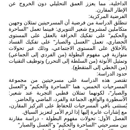
الداخلية، مما يعزز العمق التحليلي دون الخروج عن
الإطار المقارن.
الفرضية المركزية:
تنطلق الدراسة من فرضية أن المسرحيتين تمثلان وجهين
متكاملين لمشروع شعير التنويري: فبينما تعمل "الساحرة
والحكيم" على تفكيك الخرافة بالعقل على المستوى
الحضاري، تعمل "العسل والصبار" على تفكيك الفساد
بالأخلاق على المستوى الاجتماعي، وذلك عبر تحولات
متوازية في مفهوم البطولة (من الفردي إلى الجماعي)
وتمثيل الأنوثة (من السلطة إلى التحرر) وتوظيف التقنيات
(من الخطي إلى المتقطع).
حدود الدراسة:
تقتصر هذه الدراسة على مسرحيتين من مجموعة
المسرحيات الخمس، هما "الساحرة والحكيم" و"العسل
والصبار"، لكونهما تمثلان قطبي التجربة عند شعير:
الأسطورة والواقع، الجماعة والفرد، الماضي والحاضر.
يُستثنى باقي المسرحيات للحفاظ على التركيز المقارن،
مع إشارات عابرة إليها إذا لزم الأمر لتعزيز السياق.
الفصل الأول: تحولات مفهوم البطولة - دراسة مقارنة
بين مسرحيتي "الساحرة والحكيم" و"العسل والصبار"