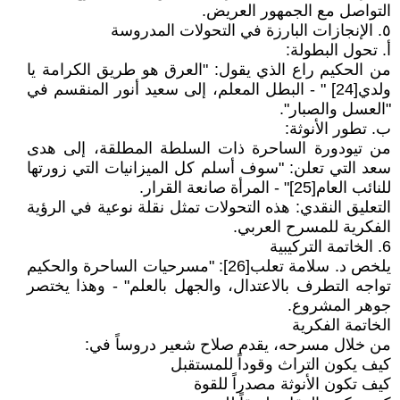
التواصل مع الجمهور العريض.
٥. الإنجازات البارزة في التحولات المدروسة
أ. تحول البطولة:
من الحكيم راع الذي يقول: "العرق هو طريق الكرامة يا
ولدي[24] " - البطل المعلم، إلى سعيد أنور المنقسم في
"العسل والصبار".
ب. تطور الأنوثة:
من تيودورة الساحرة ذات السلطة المطلقة، إلى هدى
سعد التي تعلن: "سوف أسلم كل الميزانيات التي زورتها
للنائب العام[25]" - المرأة صانعة القرار.
التعليق النقدي: هذه التحولات تمثل نقلة نوعية في الرؤية
الفكرية للمسرح العربي.
6. الخاتمة التركيبية
يلخص د. سلامة تعلب[26]: "مسرحيات الساحرة والحكيم
تواجه التطرف بالاعتدال، والجهل بالعلم" - وهذا يختصر
جوهر المشروع.
الخاتمة الفكرية
من خلال مسرحه، يقدم صلاح شعير دروساً في:
كيف يكون التراث وقوداً للمستقبل
كيف تكون الأنوثة مصدراً للقوة