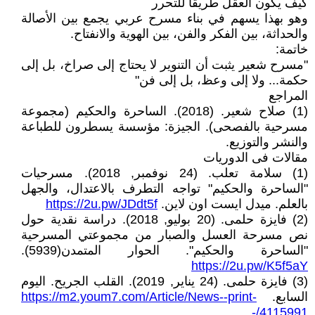
كيف يكون العقل طريقاً للتحرر
وهو بهذا يسهم في بناء مسرح عربي يجمع بين الأصالة
والحداثة، بين الفكر والفن، بين الهوية والانفتاح.
خاتمة:
"مسرح شعير يثبت أن التنوير لا يحتاج إلى صراخ، بل إلى
حكمة... ولا إلى وعظ، بل إلى فن"
المراجع
(1) صلاح شعير. (2018). الساحرة والحكيم (مجموعة
مسرحية بالفصحى). الجيزة: مؤسسة يسطرون للطباعة
والنشر والتوزيع.
مقالات فى الدوريات
(1) سلامة تعلب. (24 نوفمبر, 2018). مسرحيات
"الساحرة والحكيم" تواجه التطرف بالاعتدال، والجهل
بالعلم. ميدل ايست اون لاين.
https://2u.pw/JDdt5f
(2) فايزة حلمى. (20 بوليو, 2018). دراسة نقدية حول
نص مسرحة العسل والصبار من مجموعتي المسرحية
"الساحرة والحكيم". الحوار المتمدن(5939).
https://2u.pw/K5f5aY
(3) فايزة حلمى. (24 يناير, 2019). القلب الجريح. اليوم
السابع.
https://m2.youm7.com/Article/News--print-
-/4115991