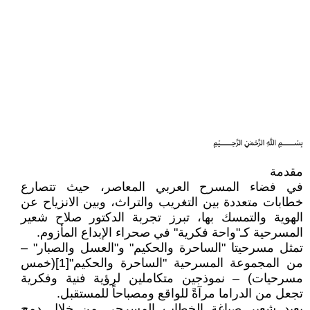
﷽
مقدمة
في فضاء المسرح العربي المعاصر، حيث تتصارع
خطابات متعددة بين التغريب والتراث، وبين الانزياح عن
الهوية والتمسك بها، تبرز تجربة الدكتور صلاح شعير
المسرحية كـ"واحة فكرية" في صحراء الإبداع المأزوم.
تمثل مسرحيتا "الساحرة والحكيم" و"العسل والصبار" –
من المجموعة المسرحية "الساحرة والحكيم"[1](خمس
مسرحيات) – نموذجين متكاملين لرؤية فنية وفكرية
تجعل من الدراما مرآةً للواقع ومصباحاً للمستقبل.
يعيد شعير صياغة الخطاب المسرحي من خلال دمج