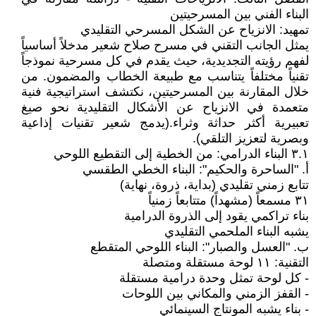
البناء الفني بين المسرحيتين
تمهيد: الانزياح عن الشكل المسرحي التقليدي
يمثل الجانب التقني في مسرح صلاح شعير مدخلاً أساسياً
لفهم رؤيته التجديدية، حيث يقدم في كل مسرحية نموذجاً
تقنياً مختلفاً يتناسب مع طبيعة الخطاب والمضمون. من
خلال المقارنة بين المسرحيتين، نكتشف استراتيجية فنية
متعمدة في الانزياح عن الأشكال التقليدية نحو صيغ
تعبيرية أكثر حداثة وثراء.(يدمج شعير تقنيات إذاعية
وبصرية لتعزيز التلقي).
٣.١ البناء الدرامي: من الخطية إلى التقطيع اللوحي
أ. "الساحرة والحكيم": البناء الخطي الطقسي
تتابع زمني تقليدي (بداية، ذروة، نهاية)
٣١ مسمعاً (مشهداً) متتابعاً زمنياً
بناء تراكمي يقود إلى الذروة الدرامية
يشبه البناء الملحمي التقليدي
ب. "العسل والصبار": البناء اللوحي المتقطع
التقنية: ١١ لوحة مستقلة ومتصلة
- كل لوحة تمثل وحدة درامية مستقلة
- القفز الزمني والمكاني بين اللوحات
- بناء يشبه المونتاج السينمائي