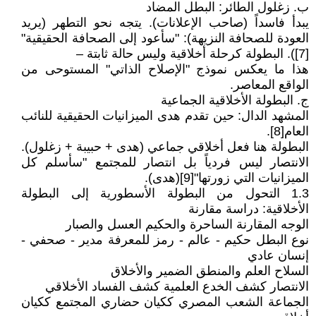
ب. زغلول الطائر: البطل المضاد
يبدأ فاسداً (صاحب الإعلانات). يتجه نحو التطهر (يريد
العودة للصحافة النزيهة): "سأعود إلى الصحافة الحقيقية"
[7]). البطولة كرحلة أخلاقية وليس حالة ثابتة –
هذا ما يعكس نموذج "الإصلاح الذاتي" المستوحى من
الواقع المعاصر.
ج. البطولة الأخلاقية الجماعية
المشهد الدال: حين تقدم هدى الميزانيات الحقيقية للنائب
العام[8].
البطولة هنا فعل أخلاقي جماعي (هدى + حبيبة + زغلول).
الانتصار ليس فردياً بل انتصار للمجتمع "سأسلم كل
الميزانيات التي زورتها"[9](هدى).
1.3 التحول من البطولة الأسطورية إلى البطولة
الأخلاقية: دراسة مقارنة
الوجه المقارنة الساحرة والحكيم العسل والصبار
نوع البطل حكيم - عالم - رمز للمعرفة مدير - صحفي -
إنسان عادي
السلاح العلم والمنطق الضمير والأخلاق
الانتصار كشف الخدع العلمية كشف الفساد الأخلاقي
الجماعة الشعب المصري ككيان حضاري المجتمع ككيان