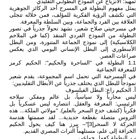
تمهيد: الانزياح عن النموذج البطولـي التقليدي
يمثل مفهوم البطولة في المسرح أحد الركائز الجوهرية
التي تكشف الرؤية الفكرية للمؤلف، فمن خلاله تتجلى
العلاقة بين الفرد والجماعة، وبين السلطة والمعرفة.
في مسرحيتي صلاح شعير، نشهد تحولاً جذرياً في تصور
البطولة من النموذج الفردي المنقذ (كما في الملاحم
الكلاسيكية) إلى نموذج الجماعة المتنورة، ومن البطل
الأسطوري إلى البطل الإنساني اليومي الذي يعكس
صراعات العصر.
1.1 البطولة في "الساحرة والحكيم": الحكيم كرمز
للمعرفة الجماعية
في المسرحية التي تحمل اسم المجموعة، يقدم شعير
نموذجاً للبطل الذي يختلف جذرياً عن الأبطال التقليديين:
أ. الحكيم راع: البطل الفيلسوف
ليس محارباً ولا سياسياً، بل عالم ومفكر. سلاحه
الرئيسي: المعرفة والعقل. انتصاره ليس عسكرياً بل
فكرياً (كشف خدع السحر بالعلم). "مولاتي الملكة... هذه
التروس متصلة بقطعة حديدية... لقد صممتها هندسة
الحركة لا السحر[3]"– يبرز هنا كيف يحول الحكيم
الخرافة إلى علم، مستلهماً التراث المصري القديم.
ب. البطولة كعمل جماعي