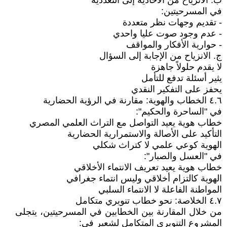
ب. الانزياح من الأحادية إلى التعددية
في المسرحيتين:
- تقديم وجهات نظر متعددة
- عدم وجود صوت عليا واحدي
- حوارية الأفكار والمواقف
ج. الانزياح من الإجابة إلى السؤال
لا يقدم حلولاً جاهزة
يثير أسئلة تدفع للتأمل
يحفز على التفكير النقدي
٤.٦ الخطاب والهوية: مقارنة في الرؤية الحضارية
في "الساحرة والحكيم":
خطاب هوية يعيد التواصل مع التراث العلمي المصري
التأكيد على الأصالة والاستمرارية الحضارية
الهوية كوعي علمي لا كتراث شكلي
في "العسل والصبار":
خطاب هوية يعيد تعريف الانتماء الأخلاقي
الهوية كالتزام أخلاقي وليس انتماء جغرافي
المواطنة الفاعلة لا الانتماء السلبي
٤.٧ الخلاصة: نحو خطاب تنويري متكامل
من خلال المقارنة بين الخطابين في المسرحيتين، يتجلى
المشروع التنويري المتكامل لشعير في: