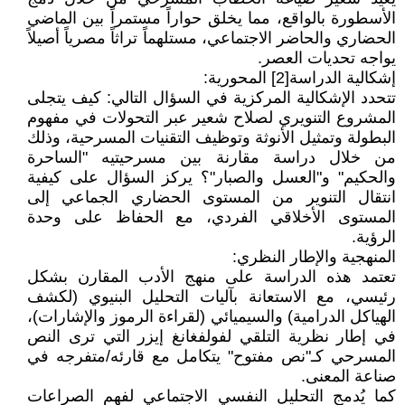
الأسطورة بالواقع، مما يخلق حواراً مستمراً بين الماضي
الحضاري والحاضر الاجتماعي، مستلهماً تراثاً مصرياً أصيلاً
يواجه تحديات العصر.
إشكالية الدراسة[2] المحورية:
تتحدد الإشكالية المركزية في السؤال التالي: كيف يتجلى
المشروع التنويري لصلاح شعير عبر التحولات في مفهوم
البطولة وتمثيل الأنوثة وتوظيف التقنيات المسرحية، وذلك
من خلال دراسة مقارنة بين مسرحيتيه "الساحرة
والحكيم" و"العسل والصبار"؟ يركز السؤال على كيفية
انتقال التنوير من المستوى الحضاري الجماعي إلى
المستوى الأخلاقي الفردي، مع الحفاظ على وحدة
الرؤية.
المنهجية والإطار النظري:
تعتمد هذه الدراسة على منهج الأدب المقارن بشكل
رئيسي، مع الاستعانة بآليات التحليل البنيوي (لكشف
الهياكل الدرامية) والسيميائي (لقراءة الرموز والإشارات)،
في إطار نظرية التلقي لفولفغانغ إيزر التي ترى النص
المسرحي كـ"نص مفتوح" يتكامل مع قارئه/متفرجه في
صناعة المعنى.
كما يُدمج التحليل النفسي الاجتماعي لفهم الصراعات