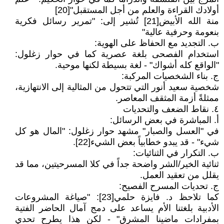
أولادك القراءة والعلم من أجل المستقبل"[20]
منة الله الأبيض[21] تُشير إلى: "تمرير رسائل فكرية
بنعومة وحرفية عالية"
ب. التجديد مع الحفاظ على الهوية:
استخدام الفصحى بلغة عصرية كما في حوار زغلول:
"الواقع كله أشواك" - لغة بسيطة لكنها موحية.
ج. بناء الشخصيات المركبة:
شخصية سعيد أنور التي تتحول من المثالية إلى الانتهازية،
ممثلةً أزمة المثقف المعاصر.
٤. نقاط الضعف والتحديات
أ. المباشرة في بعض الرسائل:
في "العسل والصبار" مشهد حوار زغلول: "المال هو كل
شيء" - قد يبدو خطابياً بعض الشيء[22].
ب. التكرار في الثنائيات:
ثنائية الخير/الشر واضحة جداً في كلا المسرحيتين، مما قد
يقلل من تعقيد العمل.
ج. تحديات المسرح الفصيح:
كما تلاحظ د. فايزة حلمي[23]: "صياغة المشروعات
الأدبية بلغتنا الأم يساعد على دمج آمال الحاضر الفتية
بمفرادات ماضينا المشرق" - لكن هذا يطرح تحدي