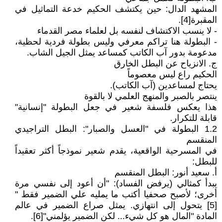
المشهد الدال: حين يكتشف الحكيم خدعة التماثيل في
المقبرة[4].
- لا ينسب الاكتشاف لنفسه بل لعلماء مصر القدماء
- البطولة هنا تراكم معرفي وليس بطولة فردية لحظية،
مدعومة بدور آب الكاتب كمساعد يمثل الجيل الشاب.
ج. الانزياح عن البطل الخارق
الحكيم راع ليس معصوماً
يحتاج لمساعدين (آب الكاتب).
ينتصر بالصبر والمنهج العلمي لا بالقوة
هذا يعكس فلسفة شعير في جعل البطولة "إنسانية"
قابلة للتكرار.
1.2 البطولة في "العسل والصبار": البطل التراجيدي
المنقسم
في المسرحية الواقعية، يقدم شعير نموذجاً أكثر تعقيداً
للبطل:
أ. سعيد أنور: البطل المنقسم
يبدأ كمثالي (يرفض الفساد): "أن أعود إلى نفسي مرة
أخرى؛ لأصبح صحفيا أكتب ما يمليه علي الضمير فقط "
[5] يتحول إلى انتهازي. يمثل صراع الضمير في عالم
المادة "المال هو كل شيء... لكن الضمير يؤلمني"[6].