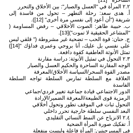
الساحرة " [11]
٢.٢ المرأة في "العسل والصبار": بين الأخلاق والتحرر
أ. هدى سعد: رحلة التطهر – تحول من فاسدة إلى
شريفة ("أن أعود إلى نفسي مرة أخرى" [12]).
ب. حبيبة طاهر: الصوت الأخلاقي – رفض المساومة (
"المشاعر الحقيقية لا تموت")[13].
ج. حنان: قوة الحب – تضحية غير مشروطة (" قلقي ليس
على نفسي بل عليك، أنا بروحي وعمري فداؤك "[14])
تمثل الأنوثة العاطفية كقوة دافعة.
٢.٣ التحول في تمثيل الأنوثة: دراسة مقارنة
الوجه المقارنة الساحرة والحكيم العسل والصبار
مصدر القوة السحر/السياسة الأخلاق/المعرفة
العلاقة مع السلطة تمارس السلطة تواجه السلطة
الفاسدة
الدور الاجتماعي قيادة جماعية تغيير فردي/جماعي
الرمزية قوى الطبيعة/المعرفة الضمير/الإرادة
التحول ثبات في الموقف تطور وتحول أخلاقي
البعد النفسي سلطة خارجية تحرر داخلي
٢.٤ الانزياح عن النمط النسائي التقليدي
أ. تفكيك صورة المرأة الضحية
في المسرحيتين: المرأة فاعلة وليست منفعلة