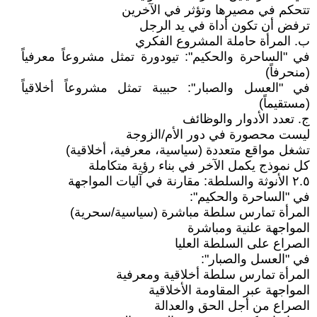
تتحكم في مصيرها وتؤثر في الآخرين
ترفض أن تكون أداة في يد الرجل
ب. المرأة حاملة المشروع الفكري
في "الساحرة والحكيم": تيودورة تمثل مشروعاً معرفياً
(منحرفاً)
في "العسل والصبار": حبيبة تمثل مشروعاً أخلاقياً
(مستقيماً)
ج. تعدد الأدوار والوظائف
ليست محصورة في دور الأم/الزوجة
تشغل مواقع متعددة (سياسية، معرفية، أخلاقية)
كل نموذج يكمل الآخر في بناء رؤية متكاملة
٢.٥ الأنوثة والسلطة: مقارنة في آليات المواجهة
في "الساحرة والحكيم":
المرأة تمارس سلطة مباشرة (سياسية/سحرية)
المواجهة علنية ومباشرة
الصراع على السلطة العليا
في "العسل والصبار":
المرأة تمارس سلطة أخلاقية ومعرفية
المواجهة عبر المقاومة الأخلاقية
الصراع من أجل الحق والعدالة