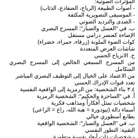
المؤثرات الصوتية:
- أصوات الطبيعة (الرياح، الضفادع، الذئاب)
- الموسيقى التصويرية المكثفة
- الصدى والترديد الصوتي
ب. في "العسل والصبار": المسرح البصري
الإضاءة كعنصر درامي مستقل
كوات الضوء الملونة (زرقاء، حمراء، خضراء)
شاشات العرض المتعددة
ج. الانزياح الحسي
من المسرح السمعي الخالص إلى المسرح البصري
المتكامل
من الاعتماد على الخيال إلى التوظيف البصري المباشر
تعدد قنوات الإدراك الحسي
٣.٤ بناء الشخصية: من الرمزية إلى الواقعية النفسية
أ. في "الساحرة والحكيم": الشخصية الرمزية
شخصيات تمثل أفكاراً ومذاهب فكرية
أسماء دالة (تيودورة = هبة الله، راع = الراعي)
بطابع أسطوري خيالي
ب. في "العسل والصبار": الشخصية الواقعية
التقنية: التطور النفسي
- شخصيات ذات أبعاد نفسية متطورة