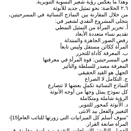
وهذا ما يعكس رؤية شعير النسوية التنويرية.
٢.٦ الخلاصة: نحو تمثيل جديد للأنوثة
من خلال المقارنة بين النماذج النسائية في المسرحيتين،
يتجلى المشروع النقدي لشعير في:
أ. تحرير المرأة من التمثيل النمطي
تقديم نساء متعددة الأبعاد
رفض الصور الجاهزة والمبتذلة
المرأة ككائن مستقل وليس تابعاً
ب. المعرفة كأداة للتحرر
في المسرحيتين: قوة المرأة في معرفتها
المعرفة مصدر للسلطة والتأثير
الجهل هو القيد الحقيقي
ج. التكامل لا الصراع
النماذج النسائية تكمل بعضها لا تتصارع
كل نموذج يمثل وجهاً من أوجه الأنوثة
الرؤية شاملة ومتكاملة
د. الأنوثة كمحور للتنوير.
التغيير والفعل بيد الانثى
"سوف أسلم كل الميزانيات التي زورتها للنائب العام[15]-
المرأة صانعة القرار.
الفصل الثالث: الانزياحات التقنية - دراسة مقارنة في