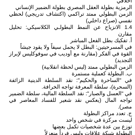
أخلاقي
الرمزية بطولة العقل المصري بطولة الضمير الإنساني
الزمن البطولي ممتد تراكمي (اكتشاف تدريجي) لحظي
نفسي (صراع داخلي)
1.4 الانزياح عن النمط البطولـي الكلاسيكي: تحليل
مقارن
أ. تفكيك بطل الفعل المباشر
في المسرحيتين: البطل لا يحمل سيفاً ولا يقود جيشاً
القوة في الفكر (مقارنة مع أوديب في سوفوكليس لإبراز
التجديد)
الزمن البطولي ممتد (ليس لحظة انقلابية)
ب. البطولة كعملية مستمرة
في "الساحرة والحكيم": نقد السلطة الدينية الزائفة
(السحرة)، سلطة المعرفة تواجه الخرافة.
في "العسل والصبار": نقد السلطة المالية، سلطة الضمير
تواجه المال (يعكس نقد شعير للفساد المعاصر في
مصر).
ج. تعدد مراكز البطولة
ليست مركزة في شخص واحد
توزع بين عدة شخصيات تكمل بعضها
البطولة شبكة علاقات وليس فرداً منعزلاً