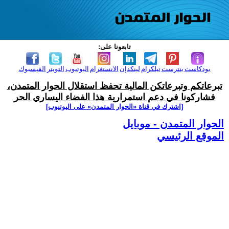
تابعونا على:
بودكاست
بنترست
تيلكرام
لينكدإن
الانستغرام
اليوتيوب
التويتر
الفيسبوك
تبرعاتكم وتبرعاتكن المالية تحفظ استقلال الحوار المتمدن،
فشاركونا في دعم استمرارية هذا الفضاء اليساري الحر
[اشترك في قناة ‫«الحوار المتمدن» على اليوتيوب]
الحوار المتمدن - موبايل
الموقع الرئيسي