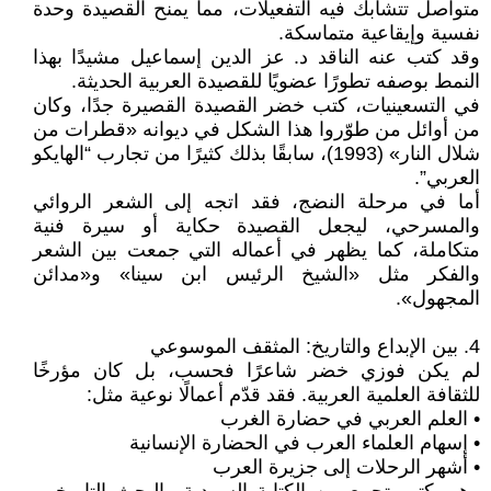
متواصل تتشابك فيه التفعيلات، مما يمنح القصيدة وحدة
نفسية وإيقاعية متماسكة.
وقد كتب عنه الناقد د. عز الدين إسماعيل مشيدًا بهذا
النمط بوصفه تطورًا عضويًا للقصيدة العربية الحديثة.
في التسعينيات، كتب خضر القصيدة القصيرة جدًا، وكان
من أوائل من طوّروا هذا الشكل في ديوانه «قطرات من
شلال النار» (1993)، سابقًا بذلك كثيرًا من تجارب “الهايكو
العربي”.
أما في مرحلة النضج، فقد اتجه إلى الشعر الروائي
والمسرحي، ليجعل القصيدة حكاية أو سيرة فنية
متكاملة، كما يظهر في أعماله التي جمعت بين الشعر
والفكر مثل «الشيخ الرئيس ابن سينا» و«مدائن
المجهول».
4. بين الإبداع والتاريخ: المثقف الموسوعي
لم يكن فوزي خضر شاعرًا فحسب، بل كان مؤرخًا
للثقافة العلمية العربية. فقد قدّم أعمالًا نوعية مثل:
• العلم العربي في حضارة الغرب
• إسهام العلماء العرب في الحضارة الإنسانية
• أشهر الرحلات إلى جزيرة العرب