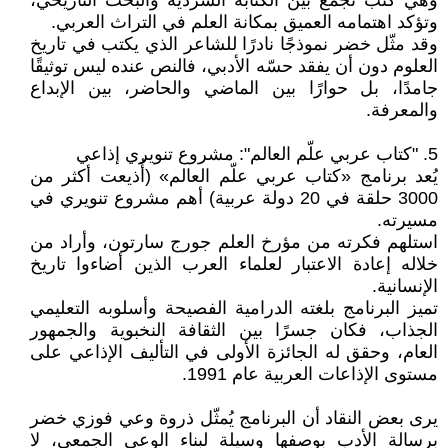
وهي كتب تجمع بين الكتابة السردية والبحث التاريخي،
وتؤكد اهتمامه العميق بمكانة العلم في التراث العربي.
وقد مثّل خضر نموذجًا نادرًا للشاعر الذي يكتب في تاريخ
العلوم دون أن يفقد حسّه الأدبي، فالنص عنده ليس توثيقًا
جامدًا، بل حوارًا بين الماضي والحاضر، بين الإبداع
والمعرفة.
5. "كتاب عربي علّم العالم": مشروع تنويري إذاعي
يُعد برنامج «كتاب عربي علّم العالم» (أُذيعت أكثر من
3000 حلقة في 20 دولة عربية) أهم مشروع تنويري في
مسيرته.
استلهم فكرته من مؤرخ العلم جورج سارتون، وأراد من
خلاله إعادة الاعتبار لعلماء العرب الذين أضاءوا تاريخ
الإنسانية.
تميز البرنامج بلغته الدرامية الفصيحة وأسلوبه التعليمي
الجذاب، فكان جسرًا بين الثقافة النخبوية والجمهور
العام، وحقق له الجائزة الأولى في التأليف الإذاعي على
مستوى الإذاعات العربية عام 1991.
يرى بعض النقاد أن البرنامج يُمثّل ذروة وعي فوزي خضر
برسالة الأدب بوصفها وسيلة لبناء الوعي الجمعي، لا