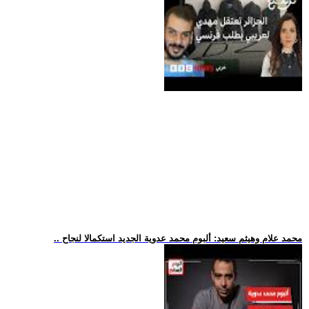
.. محمد علام وهيثم سعيد: ألبوم محمد عدوية الجديد استكمالا لنجاح