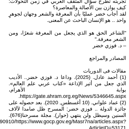
تجربته تطرح سؤال المثقف العربي في زمن التحولات:
كيف يوازن بين الأصالة والمعاصرة؟
لقد أجاب خضر عمليًا بأن المعرفة والشعر وجهان لجوهرٍ
واحد .. هو الإنسان الباحث عن المعنى.
"الشاعر الحق هو الذي يجعل من المعرفة شعرًا، ومن
الشعر معرفة."
– د. فوزي خضر
المصادر والمراجع
مقالات فى الدوريات
(1) أحمد عادل. (2025). وداعا د. فوزي خضر.. الأديب
الذي جعل من أثير الإذاعة «كتاب عربي علم العالم».
بوابة الأهرام،
https://gate.ahram.org.eg/News/5346645.aspx.
(2) عماد علواني. (10 أغسطس, 2020). بعد حصوله على
جائزة الدولة .. فوزي خضر: المسرح ظل صامدا لآلاف
السنين وسيظل ولن ينتهي (حوار). مجلة مسرحنا(676).
90910/https://www.gocp.gov.eg/Masr7na/articles.aspx?
ArticleID=53171