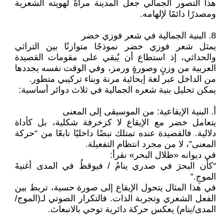
هذا التصور الجمالي جعل المدينة مرآةً لهويته الشعرية
ومصدرًا دائمًا لإلهامه.
8. البنية الجمالية في شعر فوزي خضر
يمثل شعر فوزي خضر نموذجًا متوازنًا بين التراثي
والحداثي، إذ استطاع أن يُبقي على مقومات القصيدة
العربية من وزنٍ وصورةٍ ورمز، وفي الوقت نفسه يجددها
من الداخل عبر لغة إيحائية مرنة وبناء تركيبي متطور.
يمكن تحليل بنية شعره الجمالية في ثلاث دوائر أساسية:
أ. البنية الإيقاعية: من الموسيقى إلى المعنى
يتعامل خضر مع الإيقاع لا كزخرفة شكلية، بل كأداة
دلالية. فالقصيدة عنده تمتلك نبضًا داخليًا نابعًا من “حركة
المعنى”، لا من مجرد انتظام التفعيلة.
في ديوانه «ظلال البحر» نقرأ:
“كأن البحرَ في صدري ينامُ / فيوقظُ في المدى أغنيةَ
الموجِ.”
في هذا المثال يتحول الإيقاع إلى صورة حسية، تربط بين
الفعل الشعري وتجربة الذات. فالتكرار الصوتي لـ(الموج/
المدى/ينام) يعكس حركة دائرية توحي بالانبعاث.