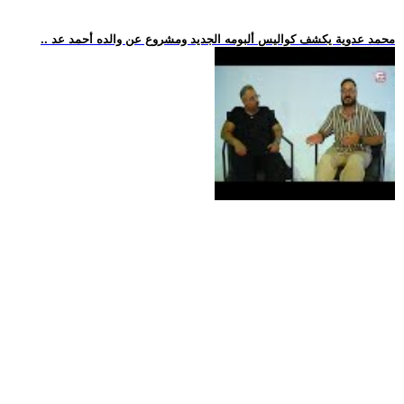
.. محمد عدوية يكشف كواليس ألبومه الجديد ومشروع عن والده أحمد عد