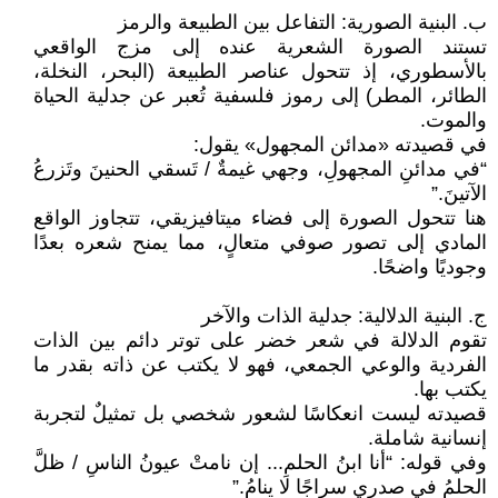
ب. البنية الصورية: التفاعل بين الطبيعة والرمز
تستند الصورة الشعرية عنده إلى مزج الواقعي
بالأسطوري، إذ تتحول عناصر الطبيعة (البحر، النخلة،
الطائر، المطر) إلى رموز فلسفية تُعبر عن جدلية الحياة
والموت.
في قصيدته «مدائن المجهول» يقول:
“في مدائنِ المجهولِ، وجهي غيمةٌ / تَسقي الحنينَ وتَزرعُ
الآتينَ.”
هنا تتحول الصورة إلى فضاء ميتافيزيقي، تتجاوز الواقع
المادي إلى تصور صوفي متعالٍ، مما يمنح شعره بعدًا
وجوديًا واضحًا.
ج. البنية الدلالية: جدلية الذات والآخر
تقوم الدلالة في شعر خضر على توتر دائم بين الذات
الفردية والوعي الجمعي، فهو لا يكتب عن ذاته بقدر ما
يكتب بها.
قصيدته ليست انعكاسًا لشعور شخصي بل تمثيلٌ لتجربة
إنسانية شاملة.
وفي قوله: “أنا ابنُ الحلمِ... إن نامتْ عيونُ الناسِ / ظلَّ
الحلمُ في صدري سراجًا لا ينامُ.”