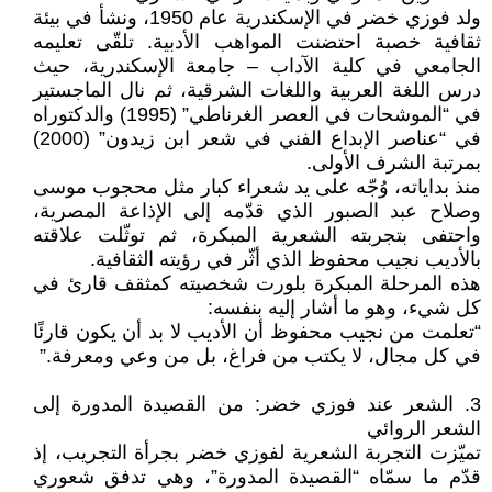
ولد فوزي خضر في الإسكندرية عام 1950، ونشأ في بيئة
ثقافية خصبة احتضنت المواهب الأدبية. تلقّى تعليمه
الجامعي في كلية الآداب – جامعة الإسكندرية، حيث
درس اللغة العربية واللغات الشرقية، ثم نال الماجستير
في “الموشحات في العصر الغرناطي” (1995) والدكتوراه
في “عناصر الإبداع الفني في شعر ابن زيدون” (2000)
بمرتبة الشرف الأولى.
منذ بداياته، وُجّه على يد شعراء كبار مثل محجوب موسى
وصلاح عبد الصبور الذي قدّمه إلى الإذاعة المصرية،
واحتفى بتجربته الشعرية المبكرة، ثم توثّلت علاقته
بالأديب نجيب محفوظ الذي أثّر في رؤيته الثقافية.
هذه المرحلة المبكرة بلورت شخصيته كمثقف قارئ في
كل شيء، وهو ما أشار إليه بنفسه:
“تعلمت من نجيب محفوظ أن الأديب لا بد أن يكون قارئًا
في كل مجال، لا يكتب من فراغ، بل من وعي ومعرفة.”
3. الشعر عند فوزي خضر: من القصيدة المدورة إلى
الشعر الروائي
تميّزت التجربة الشعرية لفوزي خضر بجرأة التجريب، إذ
قدّم ما سمّاه “القصيدة المدورة”، وهي تدفق شعوري