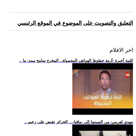
التعليق والتصويت على الموضوع في الموقع الرئيسي
اخر الافلام
.. كلمة أخيرة -أزمة خطوط الهواتف المحمولة.. المخرج سامح سند: ما
.. مهدي لعريبي: من السينما إلى -مافيا-... الجزائر تقبض على زعيم