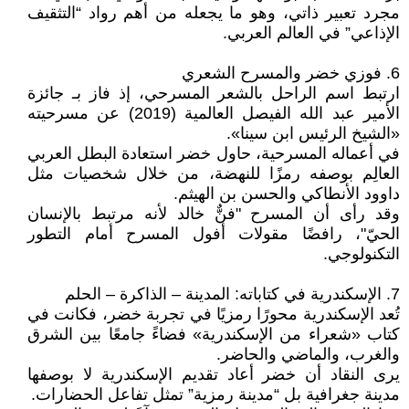
مجرد تعبير ذاتي، وهو ما يجعله من أهم رواد “التثقيف
الإذاعي” في العالم العربي.
6. فوزي خضر والمسرح الشعري
ارتبط اسم الراحل بالشعر المسرحي، إذ فاز بـ جائزة
الأمير عبد الله الفيصل العالمية (2019) عن مسرحيته
«الشيخ الرئيس ابن سينا».
في أعماله المسرحية، حاول خضر استعادة البطل العربي
العالِم بوصفه رمزًا للنهضة، من خلال شخصيات مثل
داوود الأنطاكي والحسن بن الهيثم.
وقد رأى أن المسرح "فنٌّ خالد لأنه مرتبط بالإنسان
الحيّ"، رافضًا مقولات أفول المسرح أمام التطور
التكنولوجي.
7. الإسكندرية في كتاباته: المدينة – الذاكرة – الحلم
تُعد الإسكندرية محورًا رمزيًا في تجربة خضر، فكانت في
كتاب «شعراء من الإسكندرية» فضاءً جامعًا بين الشرق
والغرب، والماضي والحاضر.
يرى النقاد أن خضر أعاد تقديم الإسكندرية لا بوصفها
مدينة جغرافية بل “مدينة رمزية” تمثل تفاعل الحضارات.